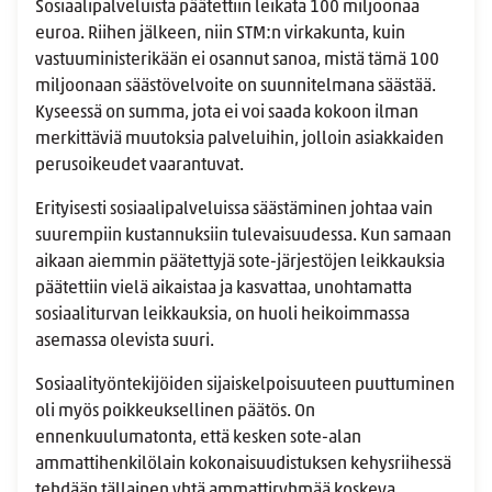
Sosiaalipalveluista päätettiin leikata 100 miljoonaa
euroa. Riihen jälkeen, niin STM:n virkakunta, kuin
vastuuministerikään ei osannut sanoa, mistä tämä 100
miljoonaan säästövelvoite on suunnitelmana säästää.
Kyseessä on summa, jota ei voi saada kokoon ilman
merkittäviä muutoksia palveluihin, jolloin asiakkaiden
perusoikeudet vaarantuvat.
Erityisesti sosiaalipalveluissa säästäminen johtaa vain
suurempiin kustannuksiin tulevaisuudessa. Kun samaan
aikaan aiemmin päätettyjä sote-järjestöjen leikkauksia
päätettiin vielä aikaistaa ja kasvattaa, unohtamatta
sosiaaliturvan leikkauksia, on huoli heikoimmassa
asemassa olevista suuri.
Sosiaalityöntekijöiden sijaiskelpoisuuteen puuttuminen
oli myös poikkeuksellinen päätös. On
ennenkuulumatonta, että kesken sote-alan
ammattihenkilölain kokonaisuudistuksen kehysriihessä
tehdään tällainen yhtä ammattiryhmää koskeva