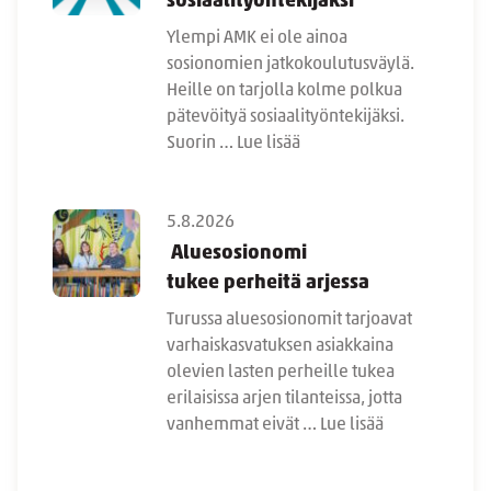
sosiaalityöntekijäksi
Ylempi AMK ei ole ainoa
sosionomien jatkokoulutusväylä.
Heille on tarjolla kolme polkua
pätevöityä sosiaalityöntekijäksi.
Suorin …
Lue lisää
5.8.2026
Aluesosionomi
tukee perheitä arjessa
Turussa aluesosionomit tarjoavat
varhaiskasvatuksen asiakkaina
olevien lasten perheille tukea
erilaisissa arjen tilanteissa, jotta
vanhemmat eivät …
Lue lisää