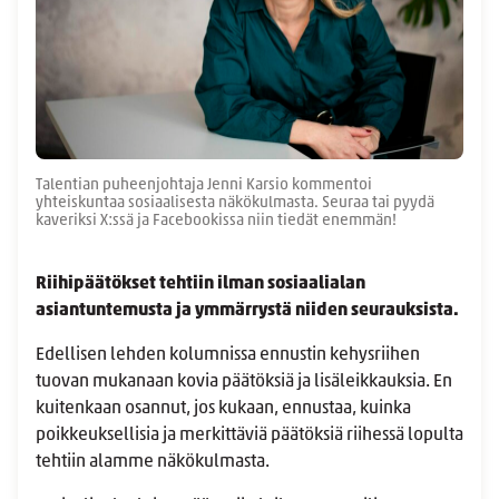
Talentian puheenjohtaja Jenni Karsio kommentoi
yhteiskuntaa sosiaalisesta näkökulmasta. Seuraa tai pyydä
kaveriksi X:ssä ja Facebookissa niin tiedät enemmän!
Riihipäätökset tehtiin ilman sosiaalialan
asiantuntemusta ja ymmärrystä niiden seurauksista.
Edellisen lehden kolumnissa ennustin kehysriihen
tuovan mukanaan kovia päätöksiä ja lisäleikkauksia. En
kuitenkaan osannut, jos kukaan, ennustaa, kuinka
poikkeuksellisia ja merkittäviä päätöksiä riihessä lopulta
tehtiin alamme näkökulmasta.