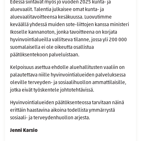
Edessä siintävät myös jo vuoden 2025 kunta- ja
aluevaalit. Talentia julkaisee omat kunta- ja
aluevaalitavoitteensa kesäkuussa. Luovutimme
keväällä yhdessä muiden sote-liittojen kanssa ministeri
Ikoselle kannanoton, jonka tavoitteena on korjata
hyvinvointialueilla vallitseva tilanne, jossa yli 200 000
suomalaisella ei ole oikeutta osallistua
päätöksentekoon palveluistaan.
Kelpoisuus asettua ehdolle aluehallitusten vaaliin on
palautettava niille hyvinvointialueiden palveluksessa
oleville terveyden- ja sosiaalihuollon ammattilaisille,
jotka eivät työskentele johtotehtävissä.
Hyvinvointialueiden päätöksenteossa tarvitaan näinä
erittäin haastavina aikoina todellista ymmärrystä
sosiaali- ja terveydenhuollon arjesta.
Jenni Karsio