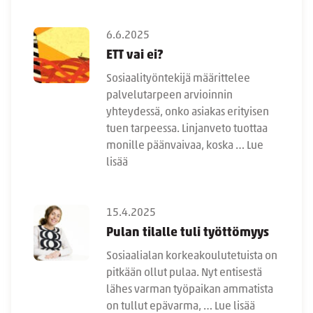
6.6.2025
ETT vai ei?
Sosiaalityöntekijä määrittelee
palvelutarpeen arvioinnin
yhteydessä, onko asiakas erityisen
tuen tarpeessa. Linjanveto tuottaa
monille päänvaivaa, koska …
Lue
lisää
15.4.2025
Pulan tilalle tuli työttömyys
Sosiaalialan korkeakoulutetuista on
pitkään ollut pulaa. Nyt entisestä
lähes varman työpaikan ammatista
on tullut epävarma, …
Lue lisää