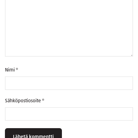
Nimi
*
Sähköpostiosoite
*