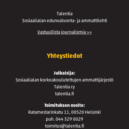
Talentia
Sosiaalialan edunvalvonta- ja ammattilehti
Vastuullista journalismia >>
Yhteystiedot
Julkaisija:
Sosiaalialan korkeakoulutettujen ammattijärjestö
Talentia ry
talentia.fi
Toimituksen osoite:
Ratamestarinkatu 11, 00520 Helsinki
puh. 044 329 0029
toimitus@talentia.fi