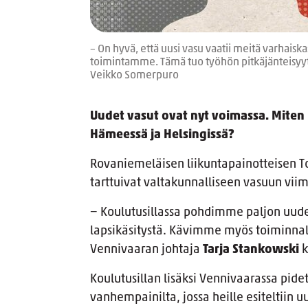
– On hyvä, että uusi vasu vaatii meitä varhais
toimintamme. Tämä tuo työhön pitkäjänteisyyt
Veikko Somerpuro
Uudet vasut ovat nyt voimassa. Miten 
Hämeessä ja Helsingissä?
Rovaniemeläisen liikuntapainotteisen T
tarttuivat valtakunnalliseen vasuun vii
− Koulutusillassa pohdimme paljon uude
lapsikäsitystä. Kävimme myös toiminnall
Vennivaaran johtaja
Tarja Stankowski
k
Koulutusillan lisäksi Vennivaarassa pide
vanhempainilta, jossa heille esiteltiin