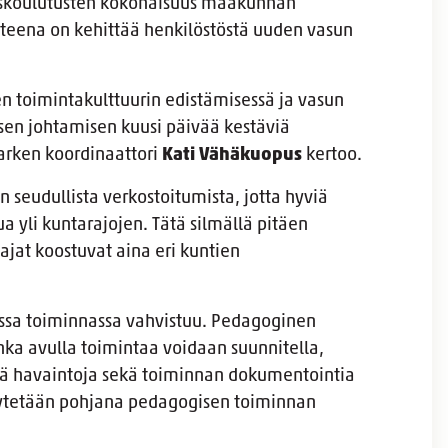
yskoulutusten kokonaisuus maakunnan
tteena on kehittää henkilöstöstä uuden vasun
en toimintakulttuurin edistämisessä ja vasun
n johtamisen kuusi päivää kestäviä
arken koordinaattori
Kati Vähäkuopus
kertoo.
eudullista verkostoitumista, jotta hyviä
a yli kuntarajojen. Tätä silmällä pitäen
at koostuvat aina eri kuntien
ssa toiminnassa vahvistuu. Pedagoginen
ka avulla toimintaa voidaan suunnitella,
miä havaintoja sekä toiminnan dokumentointia
äytetään pohjana pedagogisen toiminnan