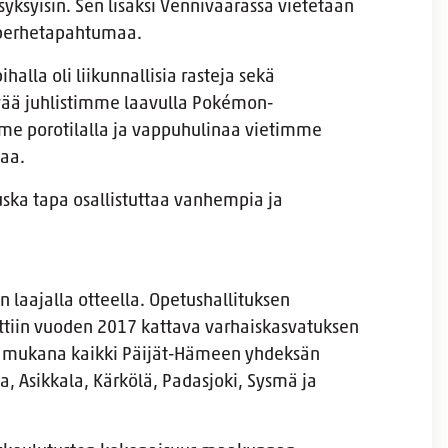
yksyisin. Sen lisäksi Vennivaarassa vietetään
 perhetapahtumaa.
alla oli liikunnallisia rasteja sekä
äivää juhlistimme laavulla Pokémon-
mme porotilalla ja vappuhulinaa vietimme
taa.
ska tapa osallistuttaa vanhempia ja
 laajalla otteella. Opetushallituksen
ttiin vuoden 2017 kattava varhaiskasvatuksen
t mukana kaikki Päijät-Hämeen yhdeksän
la, Asikkala, Kärkölä, Padasjoki, Sysmä ja