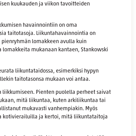
isen kuukauden ja viikon tavoitteiden
iikkumisen havainnointiin on oma
sia taitotasoja. Liikuntahavainnointia on
n pienryhmän lomakkeen avulla kuin
a lomakkeita mukanaan kantaen, Stankowski
eurata liikuntataidossa, esimerkiksi hypyn
ellekin taitotasonsa mukaan voi antaa.
n liikkumiseen. Pienten puolella perheet saivat
ukaan, mitä liikuntaa, kuten arkiliikuntaa tai
osallistanut mukavasti vanhempiakin. Myös
kotivierailuilla ja kertoi, mitä liikuntataitoja