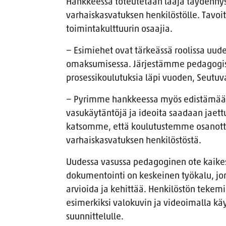
Hankkeessa toteutetaan laaja täydenn
varhaiskasvatuksen henkilöstölle. Tavoi
toimintakulttuurin osaajia.
− Esimiehet ovat tärkeässä roolissa uud
omaksumisessa. Järjestämme pedagogise
prosessikoulutuksia läpi vuoden, Seutuv
− Pyrimme hankkeessa myös edistämään s
vasukäytäntöjä ja ideoita saadaan jaettu
katsomme, että koulutustemme osanottaj
varhaiskasvatuksen henkilöstöstä.
Uudessa vasussa pedagoginen ote kaike
dokumentointi on keskeinen työkalu, jon
arvioida ja kehittää. Henkilöstön teke
esimerkiksi valokuvin ja videoimalla k
suunnittelulle.