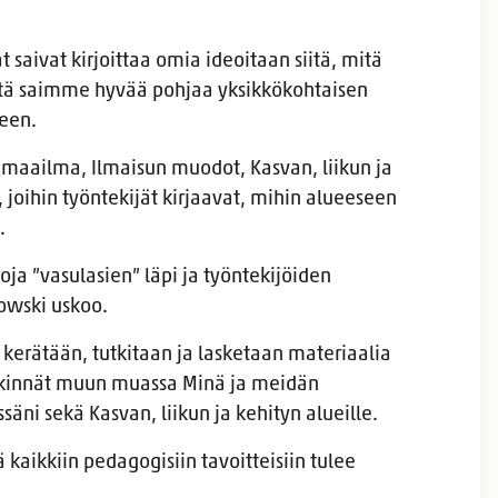
saivat kirjoittaa omia ideoitaan siitä, mitä
stä saimme hyvää pohjaa yksikkökohtaisen
een.
s maailma, Ilmaisun muodot, Kasvan, liikun ja
, joihin työntekijät kirjaavat, mihin alueeseen
.
a ”vasulasien” läpi ja työntekijöiden
owski uskoo.
 kerätään, tutkitaan ja lasketaan materiaalia
rkinnät muun muassa Minä ja meidän
äni sekä Kasvan, liikun ja kehityn alueille.
 kaikkiin pedagogisiin tavoitteisiin tulee