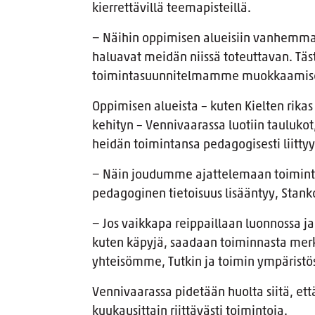
kierrettävillä teemapisteillä.
− Näihin oppimisen alueisiin vanhemmat 
haluavat meidän niissä toteuttavan. Tä
toimintasuunnitelmamme muokkaamis
Oppimisen alueista – kuten Kielten rika
kehityn – Vennivaarassa luotiin taulukot
heidän toimintansa pedagogisesti liittyy
− Näin joudumme ajattelemaan toimintoj
pedagoginen tietoisuus lisääntyy, Stank
− Jos vaikkapa reippaillaan luonnossa ja
kuten käpyjä, saadaan toiminnasta me
yhteisömme, Tutkin ja toimin ympäristöss
Vennivaarassa pidetään huolta siitä, että
kuukausittain riittävästi toimintoja.