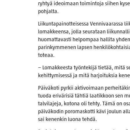
ryhtyä ideoimaan toimintoja siihen kyse
pohjalta.
Liikuntapainotteisessa Vennivaarassa l
lomakkeensa, jolla seurataan liikunnalli
huomattavasti helpompaa hallita yhde
parinkymmenen lapsen henkilökohtaisi
toteaa.
− Lomakkeesta työntekijä tietää, mitä s
kehittymisessä ja mitä harjoituksia ken
Päiväkoti pyrkii aktivoimaan perheitäki
tuoda erivärisiä tähtiä laatikkoon sen m
talvilajeja, kotona oli tehty. Tämä on 
päiväkodin poromaskotti kävi joulun alla 
sai kenenkin luona tehdä.