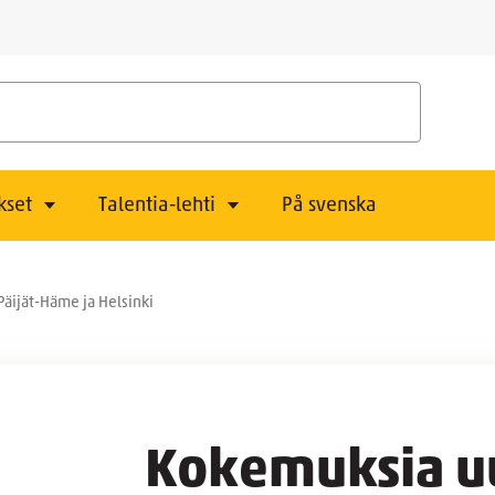
kset
Talentia-lehti
På svenska
äijät-Häme ja Helsinki
Kokemuksia uu