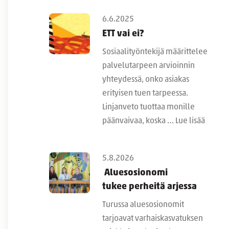
6.6.2025
ETT vai ei?
Sosiaalityöntekijä määrittelee
palvelutarpeen arvioinnin
yhteydessä, onko asiakas
erityisen tuen tarpeessa.
Linjanveto tuottaa monille
päänvaivaa, koska …
Lue lisää
5.8.2026
Aluesosionomi
tukee perheitä arjessa
Turussa aluesosionomit
tarjoavat varhaiskasvatuksen