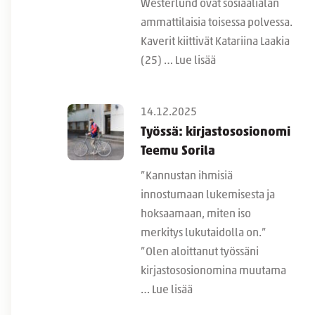
Westerlund ovat sosiaalialan
ammattilaisia toisessa polvessa.
Kaverit kiittivät Katariina Laakia
(25) …
Lue lisää
14.12.2025
Työssä: kirjastososionomi
Teemu Sorila
”Kannustan ihmisiä
innostumaan lukemisesta ja
hoksaamaan, miten iso
merkitys lukutaidolla on.”
”Olen aloittanut työssäni
kirjastososionomina muutama
…
Lue lisää