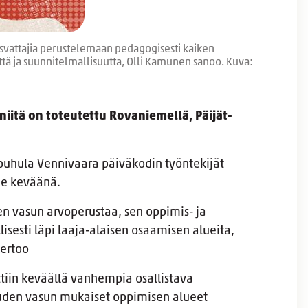
kasvattajia perustelemaan pedagogisesti kaiken
tä ja suunnitelmallisuutta, Olli Kamunen sanoo. Kuva:
niitä on toteutettu Rovaniemellä, Päijät-
ouhula Vennivaara päiväkodin työntekijät
me keväänä.
n vasun arvoperustaa, sen oppimis- ja
isesti läpi laaja-alaisen osaamisen alueita,
ertoo
ttiin keväällä vanhempia osallistava
 uuden vasun mukaiset oppimisen alueet