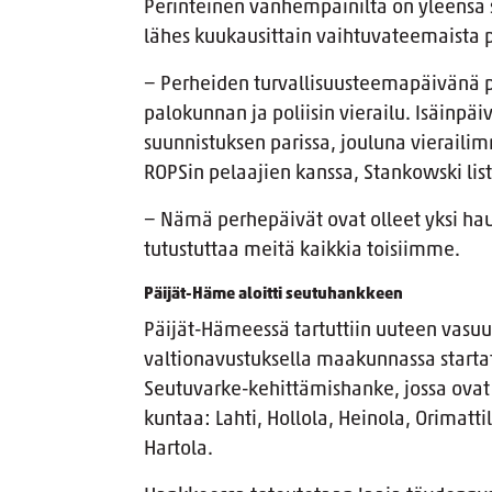
Perinteinen vanhempainilta on yleensä s
lähes kuukausittain vaihtuvateemaista
− Perheiden turvallisuusteemapäivänä pih
palokunnan ja poliisin vierailu. Isäinp
suunnistuksen parissa, jouluna vieraili
ROPSin pelaajien kanssa, Stankowski lis
− Nämä perhepäivät ovat olleet yksi hau
tutustuttaa meitä kaikkia toisiimme.
Päijät-Häme aloitti seutuhankkeen
Päijät-Hämeessä tartuttiin uuteen vasuun
valtionavustuksella maakunnassa starta
Seutuvarke-kehittämishanke, jossa ova
kuntaa: Lahti, Hollola, Heinola, Orimatti
Hartola.