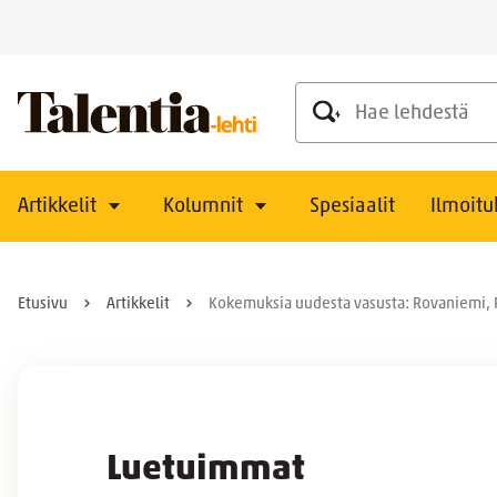
Hae lehdestä
Artikkelit
Kolumnit
Spesiaalit
Ilmoitu
Etusivu
Artikkelit
Kokemuksia uudesta vasusta: Rovaniemi, P
Luetuimmat