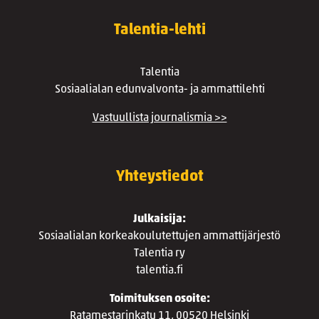
Talentia-lehti
Talentia
Sosiaalialan edunvalvonta- ja ammattilehti
Vastuullista journalismia >>
Yhteystiedot
Julkaisija:
Sosiaalialan korkeakoulutettujen ammattijärjestö
Talentia ry
talentia.fi
Toimituksen osoite:
Ratamestarinkatu 11, 00520 Helsinki