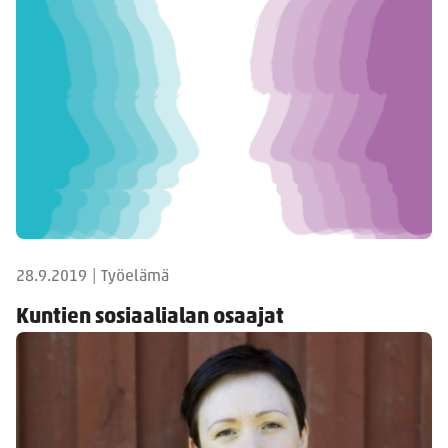
28.9.2019
|
Työelämä
Kuntien sosiaalialan osaajat