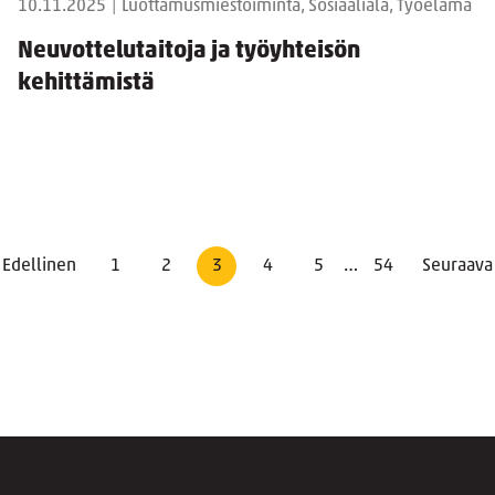
10.11.2025
|
Luottamusmiestoiminta, Sosiaaliala, Työelämä
Neuvottelutaitoja ja työyhteisön
kehittämistä
Edellinen
1
2
3
4
5
…
54
Seuraava