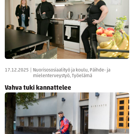
17.12.2025
|
Nuorisososiaalityö ja koulu, Päihde- ja
mielenterveystyö, Työelämä
Vahva tuki kannattelee