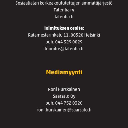
Sosiaalialan korkeakoulutettujen ammattijärjestö
Talentia ry
talentia.fi
Toimituksen osoite:
Ratamestarinkatu 11, 00520 Helsinki
puh. 044 329 0029
toimitus@talentia.fi
Mediamyynti
Roni Hurskainen
Saarsalo Oy
puh. 044 752 0320
roni.hurskainen@saarsalo.fi