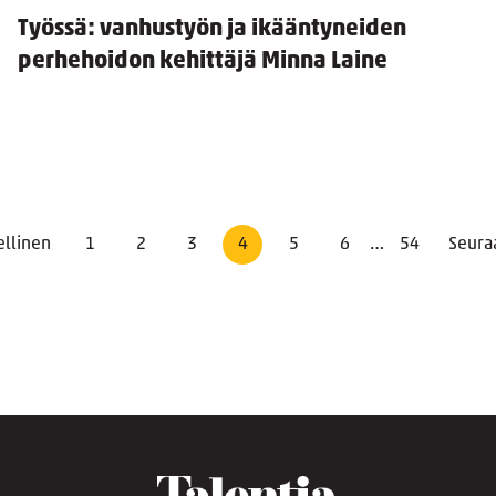
Työssä: vanhustyön ja ikääntyneiden
perhehoidon kehittäjä Minna Laine
ellinen
1
2
3
4
5
6
…
54
Seura