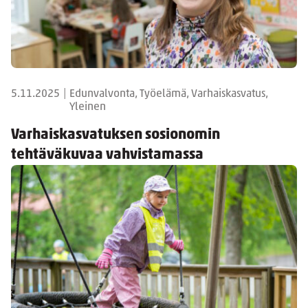
5.11.2025
|
Edunvalvonta, Työelämä, Varhaiskasvatus,
Yleinen
Varhaiskasvatuksen sosionomin
tehtäväkuvaa vahvistamassa