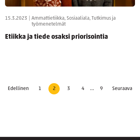
15.3.2023
|
Ammattietiikka, Sosiaaliala, Tutkimus ja
työmenetelmät
Etiikka ja tiede osaksi priorisointia
Edellinen
1
2
3
4
…
9
Seuraava