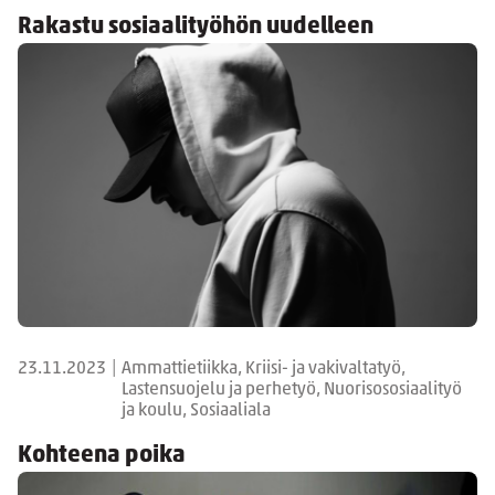
Rakastu sosiaalityöhön uudelleen
23.11.2023
|
Ammattietiikka, Kriisi- ja vakivaltatyö,
Lastensuojelu ja perhetyö, Nuorisososiaalityö
ja koulu, Sosiaaliala
Kohteena poika