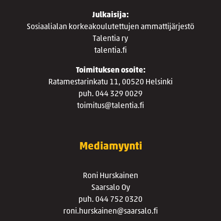
Julkaisija:
Sosiaalialan korkeakoulutettujen ammattijärjestö
Talentia ry
talentia.fi
Toimituksen osoite:
Ratamestarinkatu 11, 00520 Helsinki
puh. 044 329 0029
toimitus@talentia.fi
Mediamyynti
Roni Hurskainen
Saarsalo Oy
puh. 044 752 0320
roni.hurskainen@saarsalo.fi