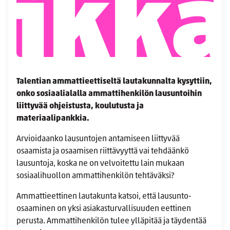
Talentian ammattieettiseltä lautakunnalta kysyttiin,
onko sosiaalialalla ammattihenkilön lausuntoihin
liittyvää ohjeistusta, koulutusta ja
materiaalipankkia.
Arvioidaanko lausuntojen antamiseen liittyvää
osaamista ja osaamisen riittävyyttä vai tehdäänkö
lausuntoja, koska ne on velvoitettu lain mukaan
sosiaalihuollon ammattihenkilön tehtäväksi?
Ammattieettinen lautakunta katsoi, että lausunto-
osaaminen on yksi asiakasturvallisuuden eettinen
perusta. Ammattihenkilön tulee ylläpitää ja täydentää