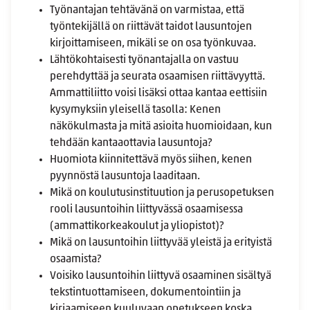
Työnantajan tehtävänä on varmistaa, että
työntekijällä on riittävät taidot lausuntojen
kirjoittamiseen, mikäli se on osa työnkuvaa.
Lähtökohtaisesti työnantajalla on vastuu
perehdyttää ja seurata osaamisen riittävyyttä.
Ammattiliitto voisi lisäksi ottaa kantaa eettisiin
kysymyksiin yleisellä tasolla: Kenen
näkökulmasta ja mitä asioita huomioidaan, kun
tehdään kantaaottavia lausuntoja?
Huomiota kiinnitettävä myös siihen, kenen
pyynnöstä lausuntoja laaditaan.
Mikä on koulutusinstituution ja perusopetuksen
rooli lausuntoihin liittyvässä osaamisessa
(ammattikorkeakoulut ja yliopistot)?
Mikä on lausuntoihin liittyvää yleistä ja erityistä
osaamista?
Voisiko lausuntoihin liittyvä osaaminen sisältyä
tekstintuottamiseen, dokumentointiin ja
kirjaamiseen kuuluvaan opetukseen koska