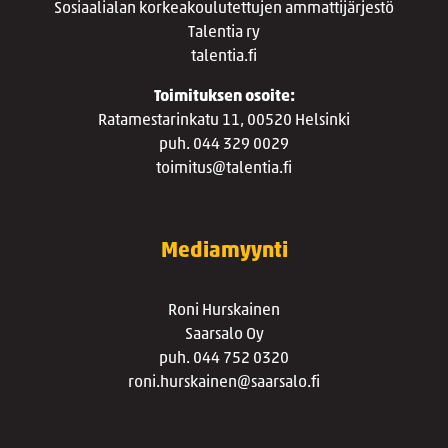
Sosiaalialan korkeakoulutettujen ammattijärjestö
Talentia ry
talentia.fi
Toimituksen osoite:
Ratamestarinkatu 11, 00520 Helsinki
puh. 044 329 0029
toimitus@talentia.fi
Mediamyynti
Roni Hurskainen
Saarsalo Oy
puh. 044 752 0320
roni.hurskainen@saarsalo.fi