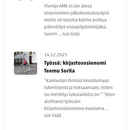
Ylempi AMK ei ole ainoa
sosionomien jatkokoulutusväylä.
Heille on tarjolla kolme polkua
pätevöityä sosiaalityöntekijäksi.
Suorin …
Lue lisää
14.12.2025
Työssä: kirjastososionomi
Teemu Sorila
”Kannustan ihmisiä innostumaan
lukemisesta ja hoksaamaan, miten
iso merkitys lukutaidolla on.” ”Olen
aloittanut työssäni
kirjastososionomina muutama …
Lue lisää