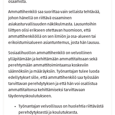
osaamista.
Ammattihenkilö saa suorittaa vain sellaista tehtävää,
johon hänellä on riittävä osaaminen
asiakasturvallisuuden näkökulmasta. Lausuntoihin
liittyen olisi erikseen otettavan huomioon, että
ammattihenkilöllä on sen ilmiön ja osa-alueen tai
erikoistumisalueen asiantuntemus, josta hän lausuu.
Sosiaalihuollon ammattihenkilö on velvollinen
ylläpitämään ja kehittämään ammattitaitoaan sekä
perehtymään ammattitoimintaansa koskeviin
säännöksiin ja määräyksiin. Työnantajan tulee luoda
edellytykset sille, että ammattihenkilö saa työssään
tarvittavan perehdytyksen ja että hän voi osallistua
ammattitaitonsa kehittämiseksi tarvittavaan
täydennyskoulutukseen.
Työnantajan velvollisuus on huolehtia riittävästä
perehdytyksestä ja koulutuksesta.