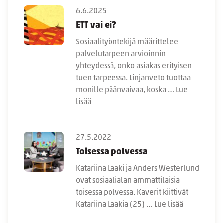
6.6.2025
ETT vai ei?
Sosiaalityöntekijä määrittelee
palvelutarpeen arvioinnin
yhteydessä, onko asiakas erityisen
tuen tarpeessa. Linjanveto tuottaa
monille päänvaivaa, koska …
Lue
lisää
27.5.2022
Toisessa polvessa
Katariina Laaki ja Anders Westerlund
ovat sosiaalialan ammattilaisia
toisessa polvessa. Kaverit kiittivät
Katariina Laakia (25) …
Lue lisää