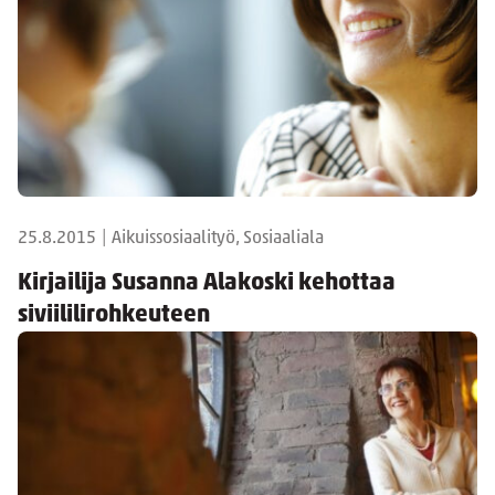
25.8.2015
|
Aikuissosiaalityö, Sosiaaliala
Kirjailija Susanna Alakoski kehottaa
siviililirohkeuteen