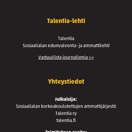
Talentia-lehti
Talentia
Sosiaalialan edunvalvonta- ja ammattilehti
Vastuullista journalismia >>
Yhteystiedot
Julkaisija:
Sosiaalialan korkeakoulutettujen ammattijärjestö
Talentia ry
talentia.fi