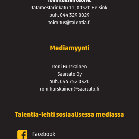
Toimituksen osoite:
Ratamestarinkatu 11, 00520 Helsinki
puh. 044 329 0029
toimitus@talentia.fi
Mediamyynti
Roni Hurskainen
Saarsalo Oy
puh. 044 752 0320
roni.hurskainen@saarsalo.fi
Talentia-lehti sosiaalisessa mediassa
Facebook