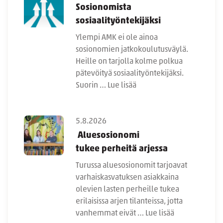
Sosionomista
sosiaalityöntekijäksi
Ylempi AMK ei ole ainoa
sosionomien jatkokoulutusväylä.
Heille on tarjolla kolme polkua
pätevöityä sosiaalityöntekijäksi.
Suorin …
Lue lisää
5.8.2026
Aluesosionomi
tukee perheitä arjessa
Turussa aluesosionomit tarjoavat
varhaiskasvatuksen asiakkaina
olevien lasten perheille tukea
erilaisissa arjen tilanteissa, jotta
vanhemmat eivät …
Lue lisää