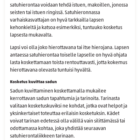
satuhierontaa voidaan tehdä istuen, makoillen, jonossa
seisten tai istuen ringissä. Satuhieronnassa
varhaiskasvattajan on hyvä tarkkailla lapsen
kehonkieltä ja katsoa esimerkiksi, tuntuuko kosketus
lapsesta mukavalta.
Lapsi voi olla joko hierottavana tai itse hierojana. Lapsen
antaessa satuhierontaa toiselle lapselle on hyvä ohjata
lasta koskettamaan toista rentouttavasti, jotta kokemus
hierottavana olevasta tuntuisi hyvältä.
Kosketus kuvittaa sadun
Sadun kuvittaminen koskettamalla mukailee
kerrottavan sadun tapahtumia ja tarinoita. Tarinasta
valitaan kosketuskuviksi ne kohdat, jotka ovat helpot ja
yksinkertaiset toteuttaa erilaisin kosketuksin. Kädet
voivat tarinan edetessä olla välillä vain silittämässä tai
odottamassa kohtaa, joka yhdistää seuraavan
satuhierontaliikkeen tarinaan.