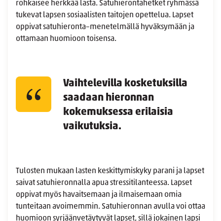
rohkaisee herkkää lasta. Satuhierontahetket ryhmässä
tukevat lapsen sosiaalisten taitojen opettelua. Lapset
oppivat satuhieronta–menetelmällä hyväksymään ja
ottamaan huomioon toisensa.
Vaihtelevilla kosketuksilla
saadaan hieronnan
kokemuksessa erilaisia
vaikutuksia.
Tulosten mukaan lasten keskittymiskyky parani ja lapset
saivat satuhieronnalla apua stressitilanteessa. Lapset
oppivat myös havaitsemaan ja ilmaisemaan omia
tunteitaan avoimemmin. Satuhieronnan avulla voi ottaa
huomioon syrjäänvetäytyvät lapset, sillä jokainen lapsi