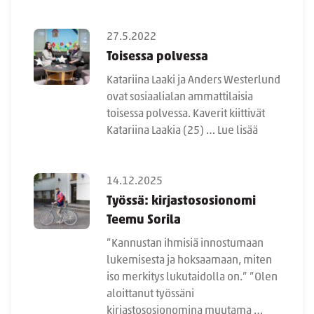
27.5.2022
Toisessa polvessa
Katariina Laaki ja Anders Westerlund
ovat sosiaalialan ammattilaisia
toisessa polvessa. Kaverit kiittivät
Katariina Laakia (25) …
Lue lisää
14.12.2025
Työssä: kirjastososionomi
Teemu Sorila
”Kannustan ihmisiä innostumaan
lukemisesta ja hoksaamaan, miten
iso merkitys lukutaidolla on.” ”Olen
aloittanut työssäni
kirjastososionomina muutama …