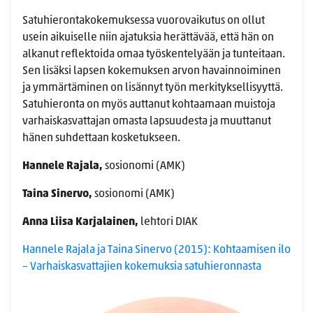
Satuhierontakokemuksessa vuorovaikutus on ollut
usein aikuiselle niin ajatuksia herättävää, että hän on
alkanut reflektoida omaa työskentelyään ja tunteitaan.
Sen lisäksi lapsen kokemuksen arvon havainnoiminen
ja ymmärtäminen on lisännyt työn merkityksellisyyttä.
Satuhieronta on myös auttanut kohtaamaan muistoja
varhaiskasvattajan omasta lapsuudesta ja muuttanut
hänen suhdettaan kosketukseen.
Hannele Rajala,
sosionomi (AMK)
Taina Sinervo,
sosionomi (AMK)
Anna Liisa Karjalainen,
lehtori DIAK
Hannele Rajala ja Taina Sinervo (2015): Kohtaamisen ilo
– Varhaiskasvattajien kokemuksia satuhieronnasta