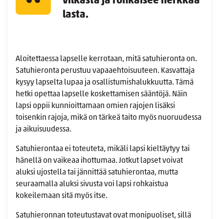
vilkasta ja rohkaisee herkkää
lasta.
Aloitettaessa lapselle kerrotaan, mitä satuhieronta on.
Satuhieronta perustuu vapaaehtoisuuteen. Kasvattaja
kysyy lapselta lupaa ja osallistumishalukkuutta. Tämä
hetki opettaa lapselle koskettamisen sääntöjä. Näin
lapsi oppii kunnioittamaan omien rajojen lisäksi
toisenkin rajoja, mikä on tärkeä taito myös nuoruudessa
ja aikuisuudessa.
Satuhierontaa ei toteuteta, mikäli lapsi kieltäytyy tai
hänellä on vaikeaa ihottumaa. Jotkut lapset voivat
aluksi ujostella tai jännittää satuhierontaa, mutta
seuraamalla aluksi sivusta voi lapsi rohkaistua
kokeilemaan sitä myös itse.
Satuhieronnan toteutustavat ovat monipuoliset, sillä