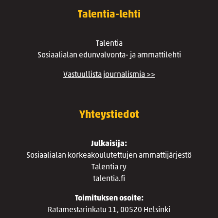
Talentia-lehti
Talentia
Sosiaalialan edunvalvonta- ja ammattilehti
Vastuullista journalismia >>
Yhteystiedot
Julkaisija:
Sosiaalialan korkeakoulutettujen ammattijärjestö
Talentia ry
talentia.fi
Toimituksen osoite:
Ratamestarinkatu 11, 00520 Helsinki