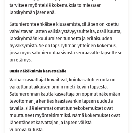
tarvitsee myönteisiä kokemuksia toimiessaan
lapsiryhmän jäsenenä.
Satuhieronta ehkäisee kiusaamista, sillä sen on koettu
vahvistavan lasten välisiä ystävyyssuhteita, osallisuutta,
lapsiryhmään kuulumisen tunnetta ja erilaisuuden
hyväksymistä. Se on lapsiryhmän yhteinen kokemus,
jossa myös satuhierontaa sivusta seuraavalle lapselle se
on elämys.
Uusia näkökulmia kasvattajalle
Varhaiskasvattajat kuvailivat, kuinka satuhieronta on
vaikuttanut aikuisen omiin mieli-kuviin lapsesta.
Satuhieronnan kautta kasvattaja on oppinut näkemään
levottoman ja kenties haastavankin lapsen uudella
tavalla, sillä aiemmat omat tunnekokemukset ovat
muuttuneet myönteisimmiksi. Nämä kokemukset ovat
lähentäneet kasvattajan ja lapsen välistä
vuorovaikutusta.