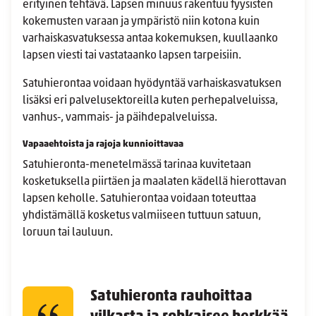
erityinen tehtävä. Lapsen minuus rakentuu fyysisten
kokemusten varaan ja ympäristö niin kotona kuin
varhaiskasvatuksessa antaa kokemuksen, kuullaanko
lapsen viesti tai vastataanko lapsen tarpeisiin.
Satuhierontaa voidaan hyödyntää varhaiskasvatuksen
lisäksi eri palvelusektoreilla kuten perhepalveluissa,
vanhus‑, vammais- ja päihdepalveluissa.
Vapaaehtoista ja rajoja kunnioittavaa
Satuhieronta-menetelmässä tarinaa kuvitetaan
kosketuksella piirtäen ja maalaten kädellä hierottavan
lapsen keholle. Satuhierontaa voidaan toteuttaa
yhdistämällä kosketus valmiiseen tuttuun satuun,
loruun tai lauluun.
Satuhieronta rauhoittaa