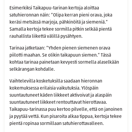
Esimerkiksi Taikapuu-tarinan kertoja aloittaa
satuhieronnan näin: ”Olipa kerran pieni orava, joka
keräsi metsässä marjoja, pähkinöitä ja siemeniä.”
Samalla kertoja tekee sormilla pitkin selkää pientä
rauhallista liikettä välillä pysähtyen.
Tarinaa jatketaan: ”Yhden pienen siemenen orava
piilotti maahan. Se olikin taikapuun siemen.” Tässä
kohtaa tarinaa painetaan kevyesti sormella alaselkään
selkärangan kohdalle.
Vaihtelevilla kosketuksilla saadaan hieronnan
kokemuksessa erilaisia vaikutuksia. Ylöspäin
suuntautuneet käden liikkeet aktivoivat ja alaspäin
suuntautuneet liikkeet rentouttavat hierottavaa.
Taikapuu-tarinassa puu kertoo pilvelle, että on janoinen
ja pyytää vettä. Kun pisaroita alkaa tippua, kertoja tekee
pientä ropinaa sormillaan satuhierottavalleen.