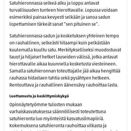
Satuhieronnassa selkeä alku ja loppu antavat
turvallisuuden tunteen hierottavalle. Lopussa voidaan
esimerkiksi painaa kevyesti selkään ja sanoa sadun
lopettamisen tärkeät sanat ”sen pituinen se”.
Satuhieronnassa sadun ja kosketuksen yhteinen tempo
on rauhallinen, selkeästi hitaampi kuin pelkästään
kuulemalla kuultu satu. Merkitykselliseksi muodostuvat
tauot ja hiljaiset hetket lauseiden välissä, jotka antavat
hierottavalle aikaa kuunnella kosketusta viesteineen.
Samalla satuhieronnan toteuttajalle jää aikaa hengittää
rauhassa hidastaen tahtia sekä pysähtyen hetkeen.
Rentouttava ja rauhallinen äänensävy rauhoittaa lasta.
Luottamusta ja keskittymiskykyä
Opinnäytetyömme tulosten mukaan
varhaiskasvatuksessa säännöllisesti toteutettuna
satuhieronta luo myönteistä kasvatusilmapiiriä.
Kokemuksena satuhieronta rauhoittaa vilkasta ja