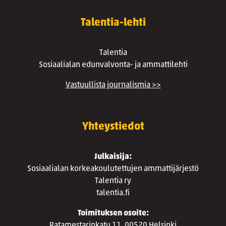
Talentia-lehti
Talentia
Sosiaalialan edunvalvonta- ja ammattilehti
Vastuullista journalismia >>
Yhteystiedot
Julkaisija:
Sosiaalialan korkeakoulutettujen ammattijärjestö
Talentia ry
talentia.fi
Toimituksen osoite:
Ratamestarinkatu 11, 00520 Helsinki