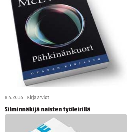
8.4.2016
|
Kirja arviot
Silminnäkijä naisten työleirillä