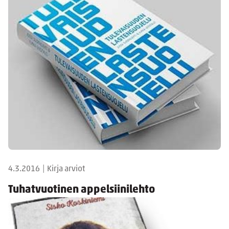
4.3.2016
|
Kirja arviot
Tuhatvuotinen appelsiinilehto