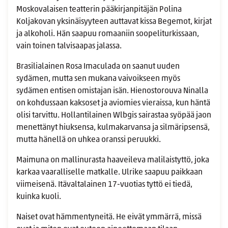
Moskovalaisen teatterin pääkirjanpitäjän Polina
Koljakovan yksinäisyyteen auttavat kissa Begemot, kirjat
ja alkoholi. Hän saapuu romaaniin soopeliturkissaan,
vain toinen talvisaapas jalassa.
Brasilialainen Rosa Imaculada on saanut uuden
sydämen, mutta sen mukana vaivoikseen myös
sydämen entisen omistajan isän. Hienostorouva Ninalla
on kohdussaan kaksoset ja aviomies vieraissa, kun häntä
olisi tarvittu. Hollantilainen Wlbgis sairastaa syöpää jaon
menettänyt hiuksensa, kulmakarvansa ja silmäripsensä,
mutta hänellä on uhkea oranssi peruukki.
Maimuna on mallinurasta haaveileva malilaistyttö, joka
karkaa vaaralliselle matkalle. Ulrike saapuu paikkaan
viimeisenä. Itävaltalainen 17-vuotias tyttö ei tiedä,
kuinka kuoli.
Naiset ovat hämmentyneitä. He eivät ymmärrä, missä