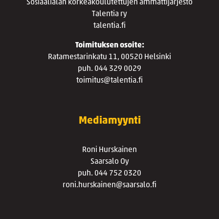
Sosiaalialan korkeakoulutettujen ammattijärjestö
Talentia ry
talentia.fi
Toimituksen osoite:
Ratamestarinkatu 11, 00520 Helsinki
puh. 044 329 0029
toimitus@talentia.fi
Mediamyynti
Roni Hurskainen
Saarsalo Oy
puh. 044 752 0320
roni.hurskainen@saarsalo.fi