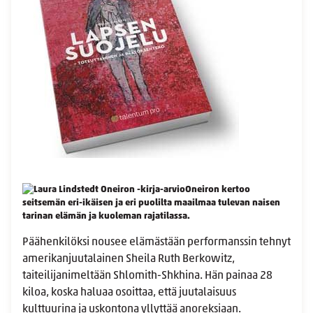
Oneiron kertoo
seitsemän eri-ikäisen ja eri puolilta maailmaa tulevan naisen
tarinan elämän ja kuoleman rajatilassa.
Päähenkilöksi nousee elämästään performanssin tehnyt
amerikanjuutalainen Sheila Ruth Berkowitz,
taiteilijanimeltään Shlomith-Shkhina. Hän painaa 28
kiloa, koska haluaa osoittaa, että juutalaisuus
kulttuurina ja uskontona yllyttää anoreksiaan.