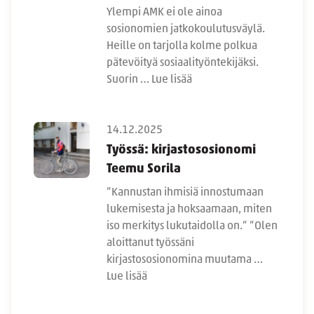
Ylempi AMK ei ole ainoa
sosionomien jatkokoulutusväylä.
Heille on tarjolla kolme polkua
pätevöityä sosiaalityöntekijäksi.
Suorin …
Lue lisää
14.12.2025
Työssä: kirjastososionomi
Teemu Sorila
”Kannustan ihmisiä innostumaan
lukemisesta ja hoksaamaan, miten
iso merkitys lukutaidolla on.” ”Olen
aloittanut työssäni
kirjastososionomina muutama …
Lue lisää