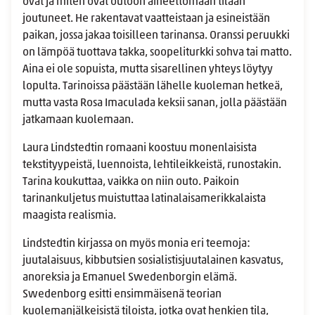
ovat ja miten ovat outoon aineettomaan tilaan
joutuneet. He rakentavat vaatteistaan ja esineistään
paikan, jossa jakaa toisilleen tarinansa. Oranssi peruukki
on lämpöä tuottava takka, soopeliturkki sohva tai matto.
Aina ei ole sopuista, mutta sisarellinen yhteys löytyy
lopulta. Tarinoissa päästään lähelle kuoleman hetkeä,
mutta vasta Rosa Imaculada keksii sanan, jolla päästään
jatkamaan kuolemaan.
Laura Lindstedtin romaani koostuu monenlaisista
tekstityypeistä, luennoista, lehtileikkeistä, runostakin.
Tarina koukuttaa, vaikka on niin outo. Paikoin
tarinankuljetus muistuttaa latinalaisamerikkalaista
maagista realismia.
Lindstedtin kirjassa on myös monia eri teemoja:
juutalaisuus, kibbutsien sosialistisjuutalainen kasvatus,
anoreksia ja Emanuel Swedenborgin elämä.
Swedenborg esitti ensimmäisenä teorian
kuolemanjälkeisistä tiloista, jotka ovat henkien tila,