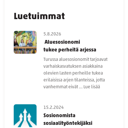
Luetuimmat
5.8.2026
Aluesosionomi
tukee perheitä arjessa
Turussa aluesosionomit tarjoavat
varhaiskasvatuksen asiakkaina
olevien lasten perheille tukea
erilaisissa arjen tilanteissa, jotta
vanhemmat eivät …
Lue lisää
15.2.2024
Sosionomista
sosiaalityöntekijäksi