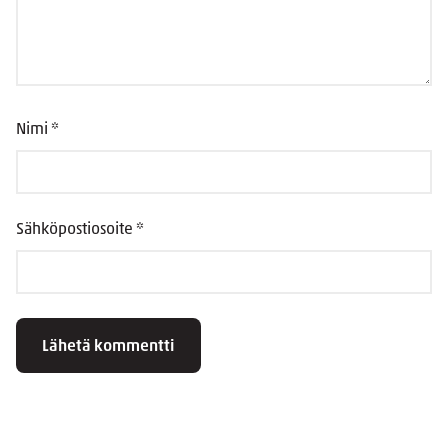
Nimi
*
Sähköpostiosoite
*