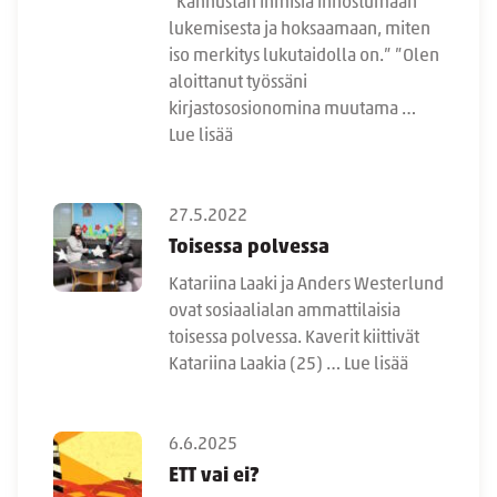
”Kannustan ihmisiä innostumaan
lukemisesta ja hoksaamaan, miten
iso merkitys lukutaidolla on.” ”Olen
aloittanut työssäni
kirjastososionomina muutama …
Lue lisää
27.5.2022
Toisessa polvessa
Katariina Laaki ja Anders Westerlund
ovat sosiaalialan ammattilaisia
toisessa polvessa. Kaverit kiittivät
Katariina Laakia (25) …
Lue lisää
6.6.2025
ETT vai ei?