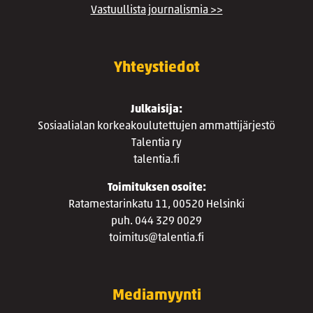
Vastuullista journalismia >>
Yhteystiedot
Julkaisija:
Sosiaalialan korkeakoulutettujen ammattijärjestö
Talentia ry
talentia.fi
Toimituksen osoite:
Ratamestarinkatu 11, 00520 Helsinki
puh. 044 329 0029
toimitus@talentia.fi
Mediamyynti