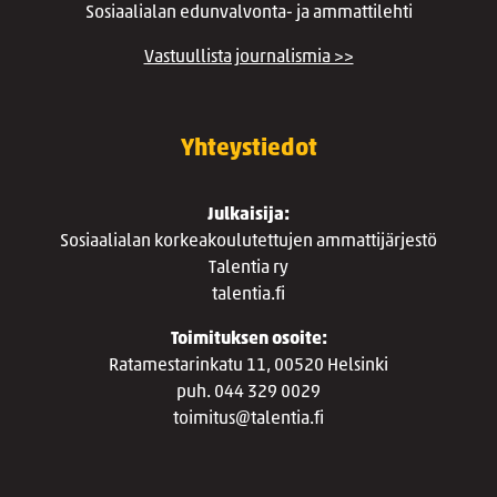
Sosiaalialan edunvalvonta- ja ammattilehti
Vastuullista journalismia >>
Yhteystiedot
Julkaisija:
Sosiaalialan korkeakoulutettujen ammattijärjestö
Talentia ry
talentia.fi
Toimituksen osoite:
Ratamestarinkatu 11, 00520 Helsinki
puh. 044 329 0029
toimitus@talentia.fi