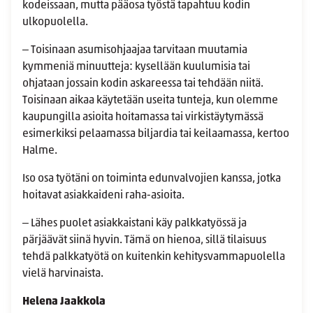
kodeissaan, mutta pääosa työstä tapahtuu kodin
ulkopuolella.
‒ Toisinaan asumisohjaajaa tarvitaan muutamia
kymmeniä minuutteja: kysellään kuulumisia tai
ohjataan jossain kodin askareessa tai tehdään niitä.
Toisinaan aikaa käytetään useita tunteja, kun olemme
kaupungilla asioita hoitamassa tai virkistäytymässä
esimerkiksi pelaamassa biljardia tai keilaamassa, kertoo
Halme.
Iso osa työtäni on toiminta edunvalvojien kanssa, jotka
hoitavat asiakkaideni raha-asioita.
‒ Lähes puolet asiakkaistani käy palkkatyössä ja
pärjäävät siinä hyvin. Tämä on hienoa, sillä tilaisuus
tehdä palkkatyötä on kuitenkin kehitysvammapuolella
vielä harvinaista.
Helena Jaakkola