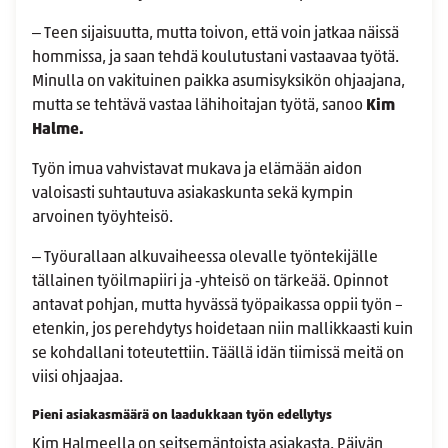
‒ Teen sijaisuutta, mutta toivon, että voin jatkaa näissä
hommissa, ja saan tehdä koulutustani vastaavaa työtä.
Minulla on vakituinen paikka asumisyksikön ohjaajana,
mutta se tehtävä vastaa lähihoitajan työtä, sanoo
Kim
Halme.
Työn imua vahvistavat mukava ja elämään aidon
valoisasti suhtautuva asiakaskunta sekä kympin
arvoinen työyhteisö.
‒ Työurallaan alkuvaiheessa olevalle työntekijälle
tällainen työilmapiiri ja ‑yhteisö on tärkeää. Opinnot
antavat pohjan, mutta hyvässä työpaikassa oppii työn –
etenkin, jos perehdytys hoidetaan niin mallikkaasti kuin
se kohdallani toteutettiin. Täällä idän tiimissä meitä on
viisi ohjaajaa.
Pieni asiakasmäärä on laadukkaan työn edellytys
Kim Halmeella on seitsemäntoista asiakasta. Päivän