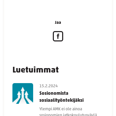
Jaa
Luetuimmat
15.2.2024
Sosionomista
sosiaalityöntekijäksi
Ylempi AMK ei ole ainoa
sosionomien jatkokoulutusväylä.