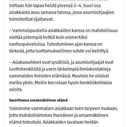
mittaan hän tapaa heistä yleensä 2‒4. Suuri osa
asiakkaista asuu samassa talossa, jossa asumisohjaajien
toimistotilat sijaitsevat.
‒ Vammaispuolella asiakkaiden kanssa on mahdollisuus
viettää pidempiä hetkiä kuin esimerkiksi
vanhuspalveluissa. Tutustuminen ajan kanssa on
tärkeää, jotta luottamuksellinen suhde voi kehittyä.
‒ Asiakassuhteet ovat syvällisiä, ja asumisohjaajat ovat
luottohenkilöitä ja usein tärkeimpiä ihmiskontakteja
vammaisten ihmisten elämässä. Muutoin he olisivat
melko yksin. Meille kerrotaan hyvin henkilökohtaisia
asioita.
Tavoitteena omannäköinen elämä
Toimimme vammaisen asiakkaan tuen tarpeen mukaan,
jotta mahdollisimman itsenäinen ja omannäköinen
elämä toteutuisi. Asiakkaiden tavataan heidän