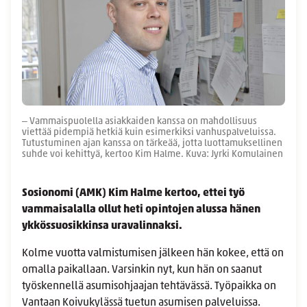
‒ Vammaispuolella asiakkaiden kanssa on mahdollisuus
viettää pidempiä hetkiä kuin esimerkiksi ­­­­vanhuspalveluissa.
Tutustuminen ajan kanssa on tärkeää, jotta luottamuksellinen
suhde voi kehittyä, kertoo Kim Halme. Kuva: Jyrki Komulainen
Sosionomi (AMK) Kim Halme kertoo, ettei työ
vammaisalalla ollut heti opintojen alussa hänen
ykkössuosikkinsa uravalinnaksi.
Kolme vuotta valmistumisen jälkeen hän kokee, että on
omalla paikallaan. Varsinkin nyt, kun hän on saanut
työskennellä asumisohjaajan tehtävässä. Työpaikka on
Vantaan Koivukylässä tuetun asumisen palveluissa.