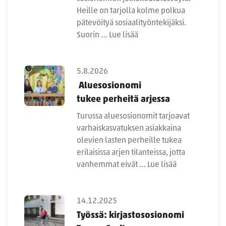
Heille on tarjolla kolme polkua
pätevöityä sosiaalityöntekijäksi.
Suorin …
Lue lisää
5.8.2026
Aluesosionomi
tukee perheitä arjessa
Turussa aluesosionomit tarjoavat
varhaiskasvatuksen asiakkaina
olevien lasten perheille tukea
erilaisissa arjen tilanteissa, jotta
vanhemmat eivät …
Lue lisää
14.12.2025
Työssä: kirjastososionomi