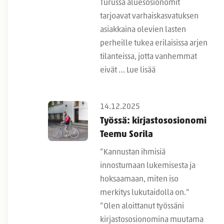
Turussa aluesosionomit
tarjoavat varhaiskasvatuksen
asiakkaina olevien lasten
perheille tukea erilaisissa arjen
tilanteissa, jotta vanhemmat
eivät …
Lue lisää
14.12.2025
Työssä: kirjastososionomi
Teemu Sorila
”Kannustan ihmisiä
innostumaan lukemisesta ja
hoksaamaan, miten iso
merkitys lukutaidolla on.”
”Olen aloittanut työssäni
kirjastososionomina muutama