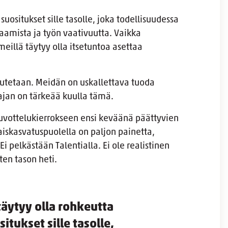
suositukset sille tasolle, joka todellisuudessa
aamista ja työn vaativuutta. Vaikka
eillä täytyy olla itsetuntoa asettaa
avutetaan. Meidän on uskallettava tuoda
tajan on tärkeää kuulla tämä.
uvottelukierrokseen ensi keväänä päättyvien
aiskasvatuspuolella on paljon painetta,
Ei pelkästään Talentialla. Ei ole realistinen
en tason heti.
 täytyy olla rohkeutta
itukset sille tasolle,