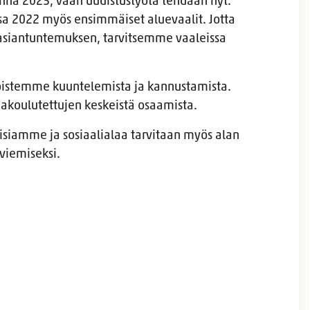
onna 2023, vaan uudistustyötä tehdään nyt.
sa 2022 myös ensimmäiset aluevaalit. Jotta
siantuntemuksen, tarvitsemme vaaleissa
.
oistemme kuuntelemista ja kannustamista.
akoulutettujen keskeistä osaamista.
oisiamme ja sosiaalialaa tarvitaan myös alan
viemiseksi.