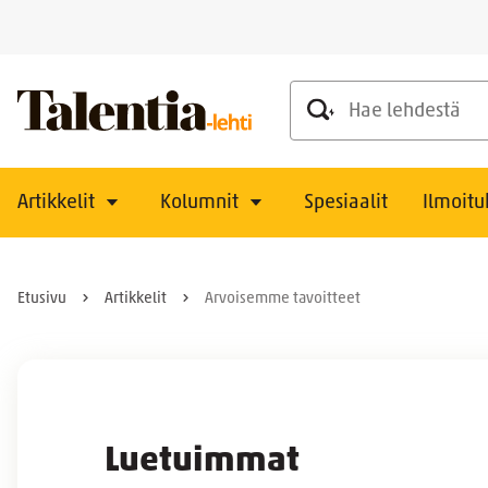
Hae lehdestä
Artikkelit
Kolumnit
Spesiaalit
Ilmoitu
Etusivu
Artikkelit
Arvoisemme tavoitteet
Luetuimmat