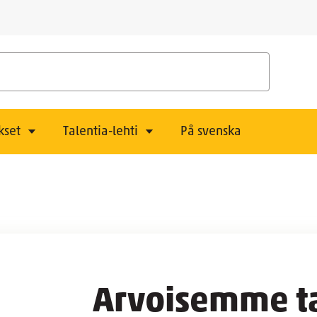
kset
Talentia-lehti
På svenska
Arvoisemme ta