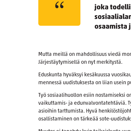
joka todell
sosiaalial
osaamista j
Mutta meillä on mahdollisuus viedä mon
Järjestäytymisellä on nyt merkitystä.
Eduskunta hyväksyi kesäkuussa vuosikau
mennessä uudistuksesta on liian usein 
Työ sosiaalihuollon esiin nostamiseksi 
vaikuttamis- ja edunvalvontatehtäviä. Ty
asioihin tarttumista. Hyvä henkilöstöj
osallistaminen on tärkeää sote-uudistuk