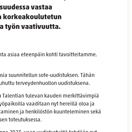
isuudessa vastaa
an korkeakoulutetun
a työn vaativuutta.
ta asiaa eteenpäin kohti tavoitteitamme.
sia suunnitellun sote-uudistuksen. Tähän
puhuttu terveydenhuollon uudistuksena.
on Talentian tulevan kauden merkittävimpiä
öpaikoilla vaaditaan nyt hereillä oloa ja
ohtaminen ja henkilöstön kuunteleminen sekä
sen toteutuksessa.