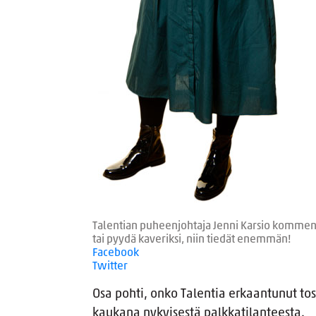
Talentian puheenjohtaja Jenni Karsio komment
tai pyydä kaveriksi, niin tiedät enemmän!
Facebook
Twitter
Osa pohti, onko Talentia erkaantunut tos
kaukana nykyisestä palkkatilanteesta.