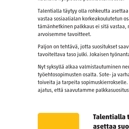
Talentialla täytyy olla rohkeutta asettaa 
vastaa sosiaalialan korkeakoulutetun os
tämänhetkinen palkkaus ei sitä vastaa, m
arvoisemme tavoitteet.
Paljon on tehtävä, jotta suositukset sa
tavoiteltava taso julki. Jokaisen työnan
Nyt syksyllä alkaa valmistautuminen ne
työehtosopimusten osalta. Sote- ja varh
toiveita ja tarpeita sopimuskierrokselle. 
ajatus, että saavutamme palkkasuositust
Talentialla
asettaa suos