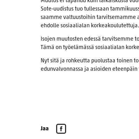
Muutos ei tapahdu kuin taikaiskusta vu
Sote-uudistus tuo tullessaan tammikuus
saamme valtuustoihin tarvitsemamme a
ehdolle sosiaalialan korkeakoulutettuja
Isojen muutosten edessä tarvitsemme t
Tämä on työelämässä sosiaalialan korke
Nyt sitä ja rohkeutta puolustaa toinen t
edunvalvonnassa ja asioiden eteenpäin 
Jaa