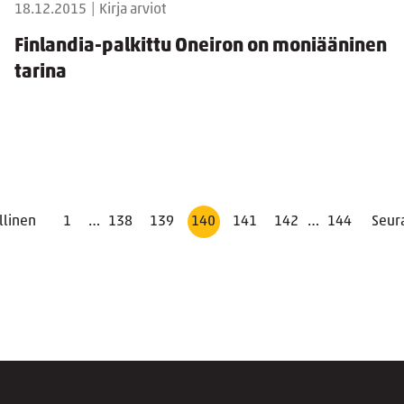
18.12.2015
|
Kirja arviot
Finlandia-palkittu Oneiron on moniääninen
tarina
llinen
1
…
138
139
140
141
142
…
144
Seur