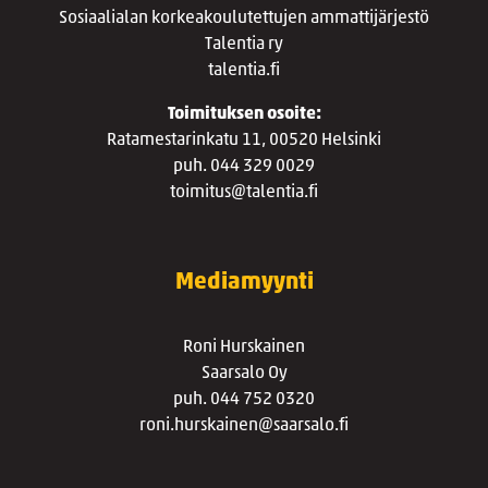
Sosiaalialan korkeakoulutettujen ammattijärjestö
Talentia ry
talentia.fi
Toimituksen osoite:
Ratamestarinkatu 11, 00520 Helsinki
puh. 044 329 0029
toimitus@talentia.fi
Mediamyynti
Roni Hurskainen
Saarsalo Oy
puh. 044 752 0320
roni.hurskainen@saarsalo.fi