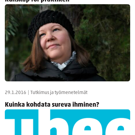
29.1.2016
|
Tutkimus ja työmenetelmät
Kuinka kohdata sureva ihminen?