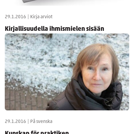
29.1.2016
|
Kirja arviot
Kirjallisuudella ihmismielen sisään
29.1.2016
|
På svenska
Kunskap för praktiken