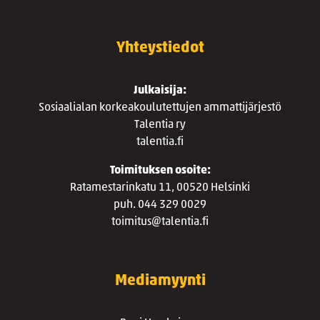
Yhteystiedot
Julkaisija:
Sosiaalialan korkeakoulutettujen ammattijärjestö
Talentia ry
talentia.fi
Toimituksen osoite:
Ratamestarinkatu 11, 00520 Helsinki
puh. 044 329 0029
toimitus@talentia.fi
Mediamyynti