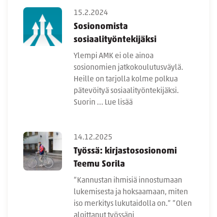
15.2.2024
Sosionomista
sosiaalityöntekijäksi
Ylempi AMK ei ole ainoa
sosionomien jatkokoulutusväylä.
Heille on tarjolla kolme polkua
pätevöityä sosiaalityöntekijäksi.
Suorin …
Lue lisää
14.12.2025
Työssä: kirjastososionomi
Teemu Sorila
”Kannustan ihmisiä innostumaan
lukemisesta ja hoksaamaan, miten
iso merkitys lukutaidolla on.” ”Olen
aloittanut työssäni