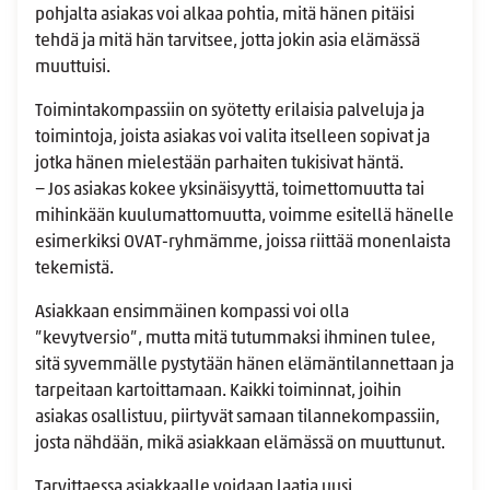
pohjalta asiakas voi alkaa pohtia, mitä hänen pitäisi
tehdä ja mitä hän tarvitsee, jotta jokin asia elämässä
muuttuisi.
Toimintakompassiin on syötetty erilaisia palveluja ja
toimintoja, joista asiakas voi valita itselleen sopivat ja
jotka hänen mielestään parhaiten tukisivat häntä.
− Jos asiakas kokee yksinäisyyttä, toimettomuutta tai
mihinkään kuulumattomuutta, voimme esitellä hänelle
esimerkiksi OVAT-ryhmämme, joissa riittää monenlaista
tekemistä.
Asiakkaan ensimmäinen kompassi voi olla
”kevytversio”, mutta mitä tutummaksi ihminen tulee,
sitä syvemmälle pystytään hänen elämäntilannettaan ja
tarpeitaan kartoittamaan. Kaikki toiminnat, joihin
asiakas osallistuu, piirtyvät samaan tilannekompassiin,
josta nähdään, mikä asiakkaan elämässä on muuttunut.
Tarvittaessa asiakkaalle voidaan laatia uusi