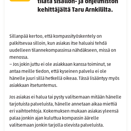
tilata sisällön- ja ohjelmiston
kehittäjältä Taru Arnkililta.
Sillanpää kertoo, että kompassityöskentely on
palkitsevaa silloin, kun asiakas itse haluaisi tehdä
uudelleen tilannekompassinsa nähdäkseen, missä on
menossa.
− Jos jokin juttu ei ole asiakkaan kanssa toiminut, se
antaa meille tiedon, että kyseinen palvelu ei ole
hänelle juuri sillä hetkellä oikeaa. Tässä lisääntyy myös
asiakkaan itsetuntemus.
Jos asiakas ei halua tai pysty valitsemaan mitään hänelle
tarjotuista palveluista, hänelle annetaan aikaa miettiä
eri vaihtoehtoja. Kokemuksen mukaan asiakas yleensä
palaa jonkin ajan kuluttua kompassin äärelle
valitsemaan jonkin tarjolla olevista palveluista.