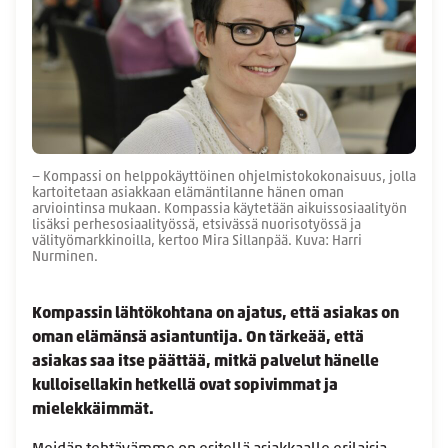
− Kompassi on helppokäyttöinen ohjelmistokokonaisuus, jolla
kartoitetaan asiakkaan elämäntilanne hänen oman
arviointinsa mukaan. Kompassia käytetään aikuissosiaalityön
lisäksi perhesosiaalityössä, etsivässä nuorisotyössä ja
välityömarkkinoilla, kertoo Mira Sillanpää. Kuva: Harri
Nurminen.
Kompassin lähtökohtana on ajatus, että asiakas on
oman elämänsä asiantuntija. On tärkeää, että
asiakas saa itse päättää, mitkä palvelut hänelle
kulloisellakin hetkellä ovat sopivimmat ja
mielekkäimmät.