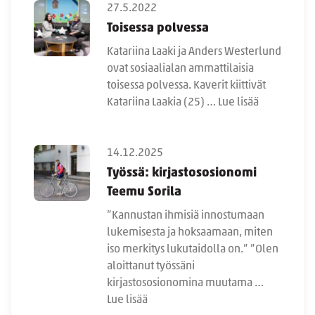
27.5.2022
Toisessa polvessa
Katariina Laaki ja Anders Westerlund
ovat sosiaalialan ammattilaisia
toisessa polvessa. Kaverit kiittivät
Katariina Laakia (25) …
Lue lisää
14.12.2025
Työssä: kirjastososionomi
Teemu Sorila
”Kannustan ihmisiä innostumaan
lukemisesta ja hoksaamaan, miten
iso merkitys lukutaidolla on.” ”Olen
aloittanut työssäni
kirjastososionomina muutama …
Lue lisää