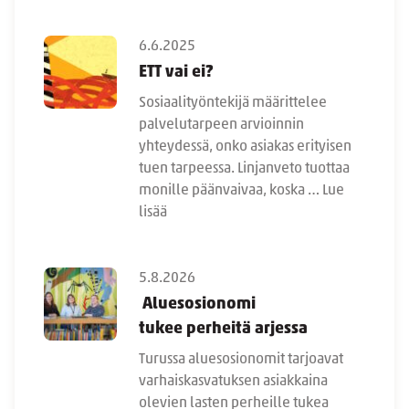
6.6.2025
ETT vai ei?
Sosiaalityöntekijä määrittelee
palvelutarpeen arvioinnin
yhteydessä, onko asiakas erityisen
tuen tarpeessa. Linjanveto tuottaa
monille päänvaivaa, koska …
Lue
lisää
5.8.2026
Aluesosionomi
tukee perheitä arjessa
Turussa aluesosionomit tarjoavat
varhaiskasvatuksen asiakkaina
olevien lasten perheille tukea