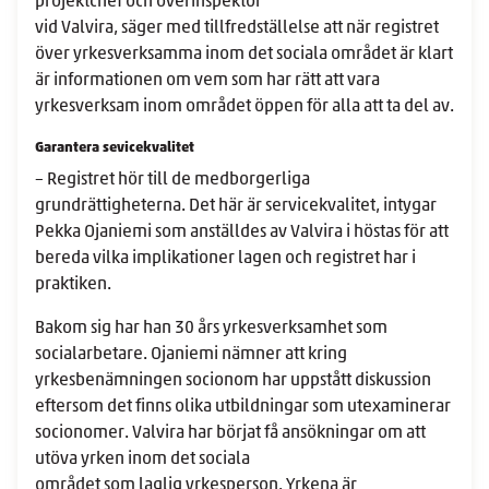
projektchef och överinspektör
vid Valvira, säger med tillfredställelse att när registret
över yrkesverksamma inom det sociala området är klart
är informationen om vem som har rätt att vara
yrkesverksam inom området öppen för alla att ta del av.
Garantera sevicekvalitet
– Registret hör till de medborgerliga
grundrättigheterna. Det här är servicekvalitet, intygar
Pekka Ojaniemi som anställdes av Valvira i höstas för att
bereda vilka implikationer lagen och registret har i
praktiken.
Bakom sig har han 30 års yrkesverksamhet som
socialarbetare. Ojaniemi nämner att kring
yrkesbenämningen socionom har uppstått diskussion
eftersom det finns olika utbildningar som utexaminerar
socionomer. Valvira har börjat få ansökningar om att
utöva yrken inom det sociala
området som laglig yrkesperson. Yrkena är