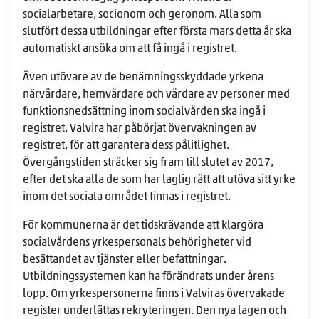
socialarbetare, socionom och geronom. Alla som
slutfört dessa utbildningar efter första mars detta år ska
automatiskt ansöka om att få ingå i registret.
Även utövare av de benämningsskyddade yrkena
närvårdare, hemvårdare och vårdare av personer med
funktionsnedsättning inom socialvården ska ingå i
registret. Valvira har påbörjat övervakningen av
registret, för att garantera dess pålitlighet.
Övergångstiden sträcker sig fram till slutet av 2017,
efter det ska alla de som har laglig rätt att utöva sitt yrke
inom det sociala området finnas i registret.
För kommunerna är det tidskrävande att klargöra
socialvårdens yrkespersonals behörigheter vid
besättandet av tjänster eller befattningar.
Utbildningssystemen kan ha förändrats under årens
lopp. Om yrkespersonerna finns i Valviras övervakade
register underlättas rekryteringen. Den nya lagen och