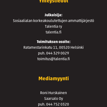
Yhteystiedot
Julkaisija:
Sosiaalialan korkeakoulutettujen ammattijärjestö
Talentia ry
talentia.fi
Toimituksen osoite:
Ratamestarinkatu 11, 00520 Helsinki
puh. 044 329 0029
toimitus@talentia.fi
Mediamyynti
Roni Hurskainen
Saarsalo Oy
puh. 044 752 0320