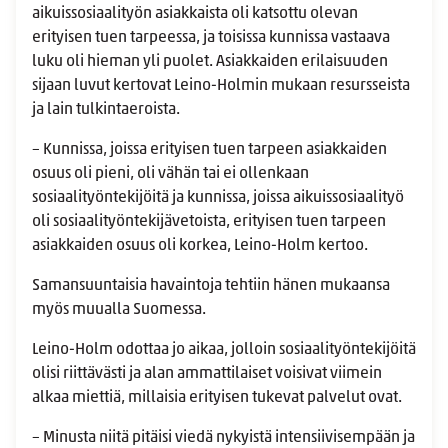
aikuissosiaalityön asiakkaista oli katsottu olevan
erityisen tuen tarpeessa, ja toisissa kunnissa vastaava
luku oli hieman yli puolet. Asiakkaiden erilaisuuden
sijaan luvut kertovat Leino-Holmin mukaan resursseista
ja lain tulkintaeroista.
– Kunnissa, joissa erityisen tuen tarpeen asiakkaiden
osuus oli pieni, oli vähän tai ei ollenkaan
sosiaalityöntekijöitä ja kunnissa, joissa aikuissosiaalityö
oli sosiaalityöntekijävetoista, erityisen tuen tarpeen
asiakkaiden osuus oli korkea, Leino-Holm kertoo.
Samansuuntaisia havaintoja tehtiin hänen mukaansa
myös muualla Suomessa.
Leino-Holm odottaa jo aikaa, jolloin sosiaalityöntekijöitä
olisi riittävästi ja alan ammattilaiset voisivat viimein
alkaa miettiä, millaisia erityisen tukevat palvelut ovat.
– Minusta niitä pitäisi viedä nykyistä intensiivisempään ja