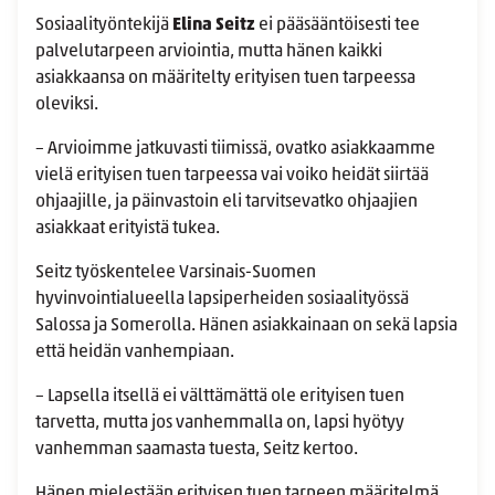
Sosiaalityöntekijä
Elina Seitz
ei pääsääntöisesti tee
palvelutarpeen arviointia, mutta hänen kaikki
asiakkaansa on määritelty erityisen tuen tarpeessa
oleviksi.
– Arvioimme jatkuvasti tiimissä, ovatko asiakkaamme
vielä erityisen tuen tarpeessa vai voiko heidät siirtää
ohjaajille, ja päinvastoin eli tarvitsevatko ohjaajien
asiakkaat erityistä tukea.
Seitz työskentelee Varsinais-Suomen
hyvinvointialueella lapsiperheiden sosiaalityössä
Salossa ja Somerolla. Hänen asiakkainaan on sekä lapsia
että heidän vanhempiaan.
– Lapsella itsellä ei välttämättä ole erityisen tuen
tarvetta, mutta jos vanhemmalla on, lapsi hyötyy
vanhemman saamasta tuesta, Seitz kertoo.
Hänen mielestään erityisen tuen tarpeen määritelmä