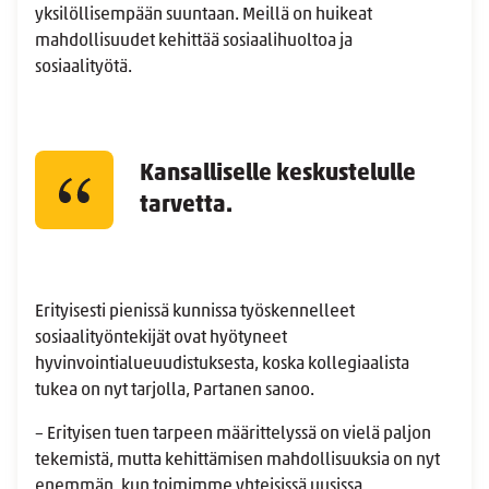
yksilöllisempään suuntaan. Meillä on huikeat
mahdollisuudet kehittää sosiaalihuoltoa ja
sosiaalityötä.
Kansalliselle keskustelulle
tarvetta.
Erityisesti pienissä kunnissa työskennelleet
sosiaalityöntekijät ovat hyötyneet
hyvinvointialueuudistuksesta, koska kollegiaalista
tukea on nyt tarjolla, Partanen sanoo.
– Erityisen tuen tarpeen määrittelyssä on vielä paljon
tekemistä, mutta kehittämisen mahdollisuuksia on nyt
enemmän, kun toimimme yhteisissä uusissa