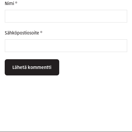
Nimi
*
Sähköpostiosoite
*