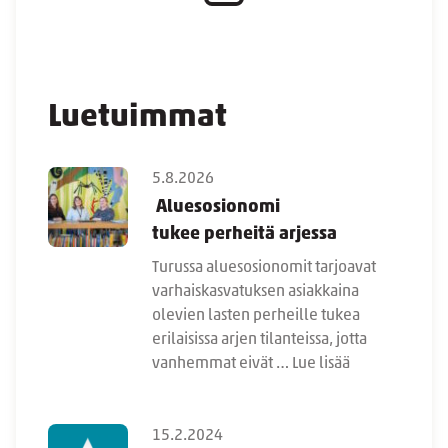
Luetuimmat
5.8.2026
Aluesosionomi
tukee perheitä arjessa
Turussa aluesosionomit tarjoavat
varhaiskasvatuksen asiakkaina
olevien lasten perheille tukea
erilaisissa arjen tilanteissa, jotta
vanhemmat eivät …
Lue lisää
15.2.2024