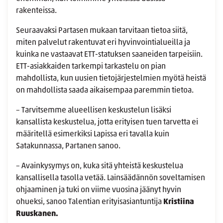
rakenteissa.
Seuraavaksi Partasen mukaan tarvitaan tietoa siitä,
miten palvelut rakentuvat eri hyvinvointialueilla ja
kuinka ne vastaavat ETT-statuksen saaneiden tarpeisiin.
ETT-asiakkaiden tarkempi tarkastelu on pian
mahdollista, kun uusien tietojärjestelmien myötä heistä
on mahdollista saada aikaisempaa paremmin tietoa.
– Tarvitsemme alueellisen keskustelun lisäksi
kansallista keskustelua, jotta erityisen tuen tarvetta ei
määritellä esimerkiksi Lapissa eri tavalla kuin
Satakunnassa, Partanen sanoo.
– Avainkysymys on, kuka sitä yhteistä keskustelua
kansallisella tasolla vetää. Lainsäädännön soveltamisen
ohjaaminen ja tuki on viime vuosina jäänyt hyvin
ohueksi, sanoo Talentian erityisasiantuntija
Kristiina
Ruuskanen.