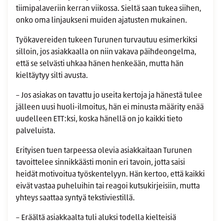
tiimipalaveriin kerran viikossa. Sieltä saan tukea siihen,
onko oma linjaukseni muiden ajatusten mukainen.
Työkavereiden tukeen Turunen turvautuu esimerkiksi
silloin, jos asiakkaalla on niin vakava päihdeongelma,
että se selvästi uhkaa hänen henkeään, mutta hän
kieltäytyy silti avusta.
– Jos asiakas on tavattu jo useita kertoja ja hänestä tulee
jälleen uusi huoli-ilmoitus, hän ei minusta määrity enää
uudelleen ETT:ksi, koska hänellä on jo kaikki tieto
palveluista.
Erityisen tuen tarpeessa olevia asiakkaitaan Turunen
tavoittelee sinnikkäästi monin eri tavoin, jotta saisi
heidät motivoitua työskentelyyn. Hän kertoo, että kaikki
eivät vastaa puheluihin tai reagoi kutsukirjeisiin, mutta
yhteys saattaa syntyä tekstiviestillä.
– Eräältä asiakkaalta tuli aluksi todella kielteisiä