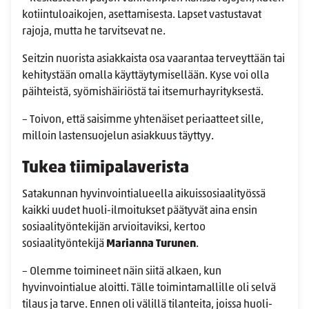
kotiintuloaikojen, asettamisesta. Lapset vastustavat
rajoja, mutta he tarvitsevat ne.
Seitzin nuorista asiakkaista osa vaarantaa terveyttään tai
kehitystään omalla käyttäytymisellään. Kyse voi olla
päihteistä, syömishäiriöstä tai itsemurhayrityksestä.
– Toivon, että saisimme yhtenäiset periaatteet sille,
milloin lastensuojelun asiakkuus täyttyy.
Tukea tiimipalaverista
Satakunnan hyvinvointialueella aikuissosiaalityössä
kaikki uudet huoli-ilmoitukset päätyvät aina ensin
sosiaalityöntekijän arvioitaviksi, kertoo
sosiaalityöntekijä
Marianna Turunen
.
– Olemme toimineet näin siitä alkaen, kun
hyvinvointialue aloitti. Tälle toimintamallille oli selvä
tilaus ja tarve. Ennen oli välillä tilanteita, joissa huoli-