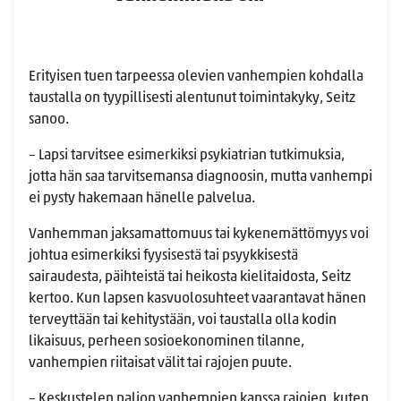
Erityisen tuen tarpeessa olevien vanhempien kohdalla
taustalla on tyypillisesti alentunut toimintakyky, Seitz
sanoo.
– Lapsi tarvitsee esimerkiksi psykiatrian tutkimuksia,
jotta hän saa tarvitsemansa diagnoosin, mutta vanhempi
ei pysty hakemaan hänelle palvelua.
Vanhemman jaksamattomuus tai kykenemättömyys voi
johtua esimerkiksi fyysisestä tai psyykkisestä
sairaudesta, päihteistä tai heikosta kielitaidosta, Seitz
kertoo. Kun lapsen kasvuolosuhteet vaarantavat hänen
terveyttään tai kehitystään, voi taustalla olla kodin
likaisuus, perheen sosioekonominen tilanne,
vanhempien riitaisat välit tai rajojen puute.
– Keskustelen paljon vanhempien kanssa rajojen, kuten