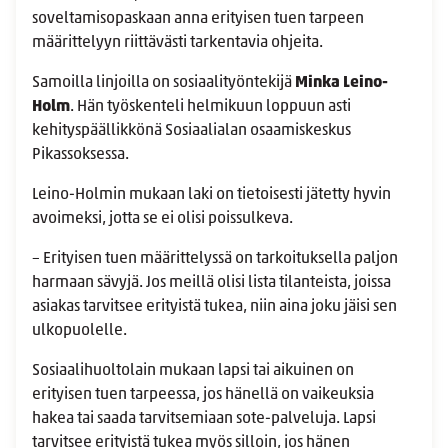
soveltamisopaskaan anna erityisen tuen tarpeen
määrittelyyn riittävästi tarkentavia ohjeita.
Samoilla linjoilla on sosiaalityöntekijä
Minka Leino-
Holm
. Hän työskenteli helmikuun loppuun asti
kehityspäällikkönä Sosiaalialan osaamiskeskus
Pikassoksessa.
Leino-Holmin mukaan laki on tietoisesti jätetty hyvin
avoimeksi, jotta se ei olisi poissulkeva.
– Erityisen tuen määrittelyssä on tarkoituksella paljon
harmaan sävyjä. Jos meillä olisi lista tilanteista, joissa
asiakas tarvitsee erityistä tukea, niin aina joku jäisi sen
ulkopuolelle.
Sosiaalihuoltolain mukaan lapsi tai aikuinen on
erityisen tuen tarpeessa, jos hänellä on vaikeuksia
hakea tai saada tarvitsemiaan sote-palveluja. Lapsi
tarvitsee erityistä tukea myös silloin, jos hänen