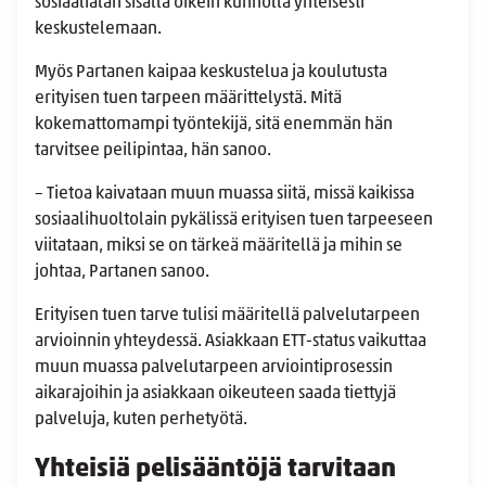
sosiaalialan sisällä oikein kunnolla yhteisesti
keskustelemaan.
Myös Partanen kaipaa keskustelua ja koulutusta
erityisen tuen tarpeen määrittelystä. Mitä
kokemattomampi työntekijä, sitä enemmän hän
tarvitsee peilipintaa, hän sanoo.
– Tietoa kaivataan muun muassa siitä, missä kaikissa
sosiaalihuoltolain pykälissä erityisen tuen tarpeeseen
viitataan, miksi se on tärkeä määritellä ja mihin se
johtaa, Partanen sanoo.
Erityisen tuen tarve tulisi määritellä palvelutarpeen
arvioinnin yhteydessä. Asiakkaan ETT-status vaikuttaa
muun muassa palvelutarpeen arviointiprosessin
aikarajoihin ja asiakkaan oikeuteen saada tiettyjä
palveluja, kuten perhetyötä.
Yhteisiä pelisääntöjä tarvitaan