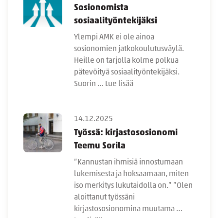
Sosionomista
sosiaalityöntekijäksi
Ylempi AMK ei ole ainoa
sosionomien jatkokoulutusväylä.
Heille on tarjolla kolme polkua
pätevöityä sosiaalityöntekijäksi.
Suorin …
Lue lisää
14.12.2025
Työssä: kirjastososionomi
Teemu Sorila
”Kannustan ihmisiä innostumaan
lukemisesta ja hoksaamaan, miten
iso merkitys lukutaidolla on.” ”Olen
aloittanut työssäni
kirjastososionomina muutama …