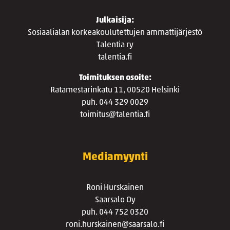
Julkaisija:
Sosiaalialan korkeakoulutettujen ammattijärjestö
Talentia ry
talentia.fi
Toimituksen osoite:
Ratamestarinkatu 11, 00520 Helsinki
puh. 044 329 0029
toimitus@talentia.fi
Mediamyynti
Roni Hurskainen
Saarsalo Oy
puh. 044 752 0320
roni.hurskainen@saarsalo.fi