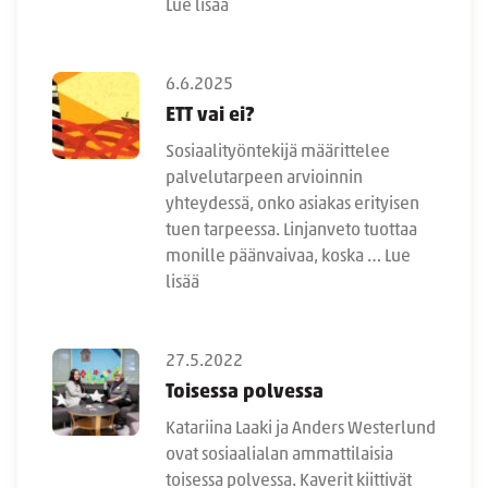
Lue lisää
6.6.2025
ETT vai ei?
Sosiaalityöntekijä määrittelee
palvelutarpeen arvioinnin
yhteydessä, onko asiakas erityisen
tuen tarpeessa. Linjanveto tuottaa
monille päänvaivaa, koska …
Lue
lisää
27.5.2022
Toisessa polvessa
Katariina Laaki ja Anders Westerlund
ovat sosiaalialan ammattilaisia
toisessa polvessa. Kaverit kiittivät