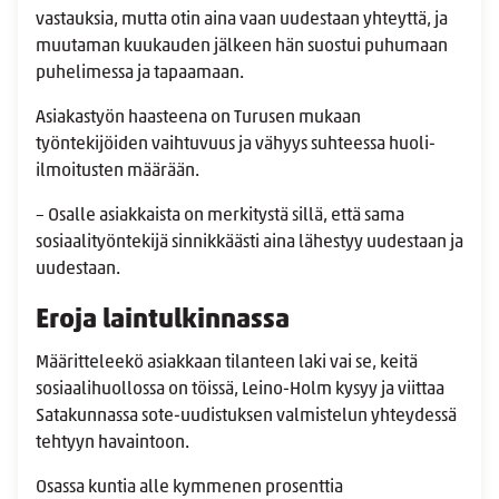
vastauksia, mutta otin aina vaan uudestaan yhteyttä, ja
muutaman kuukauden jälkeen hän suostui puhumaan
puhelimessa ja tapaamaan.
Asiakastyön haasteena on Turusen mukaan
työntekijöiden vaihtuvuus ja vähyys suhteessa huoli-
ilmoitusten määrään.
– Osalle asiakkaista on merkitystä sillä, että sama
sosiaalityöntekijä sinnikkäästi aina lähestyy uudestaan ja
uudestaan.
Eroja laintulkinnassa
Määritteleekö asiakkaan tilanteen laki vai se, keitä
sosiaalihuollossa on töissä, Leino-Holm kysyy ja viittaa
Satakunnassa sote-uudistuksen valmistelun yhteydessä
tehtyyn havaintoon.
Osassa kuntia alle kymmenen prosenttia