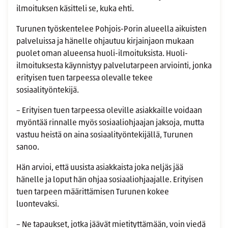
ilmoituksen käsitteli se, kuka ehti.
Turunen työskentelee Pohjois-Porin alueella aikuisten
palveluissa ja hänelle ohjautuu kirjainjaon mukaan
puolet oman alueensa huoli-ilmoituksista. Huoli-
ilmoituksesta käynnistyy palvelutarpeen arviointi, jonka
erityisen tuen tarpeessa olevalle tekee
sosiaalityöntekijä.
– Erityisen tuen tarpeessa oleville asiakkaille voidaan
myöntää rinnalle myös sosiaaliohjaajan jaksoja, mutta
vastuu heistä on aina sosiaalityöntekijällä, Turunen
sanoo.
Hän arvioi, että uusista asiakkaista joka neljäs jää
hänelle ja loput hän ohjaa sosiaaliohjaajalle. Erityisen
tuen tarpeen määrittämisen Turunen kokee
luontevaksi.
– Ne tapaukset, jotka jäävät mietityttämään, voin viedä