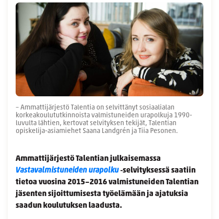
– Ammattijärjestö Talentia on selvittänyt sosiaalialan
korkeakoulututkinnoista valmistuneiden urapolkuja 1990-
luvulta lähtien, kertovat selvityksen tekijät, Talentian
opiskelija-asiamiehet Saana Landgrén ja Tiia Pesonen.
Ammattijärjestö Talentian julkaisemassa
Vastavalmistuneiden urapolku
‑selvityksessä saatiin
tietoa vuosina 2015−2016 valmistuneiden Talentian
jäsenten sijoittumisesta työelämään ja ajatuksia
saadun koulutuksen laadusta.