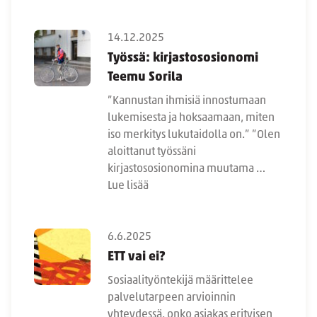
14.12.2025
Työssä: kirjastososionomi
Teemu Sorila
”Kannustan ihmisiä innostumaan
lukemisesta ja hoksaamaan, miten
iso merkitys lukutaidolla on.” ”Olen
aloittanut työssäni
kirjastososionomina muutama …
Lue lisää
6.6.2025
ETT vai ei?
Sosiaalityöntekijä määrittelee
palvelutarpeen arvioinnin
yhteydessä, onko asiakas erityisen