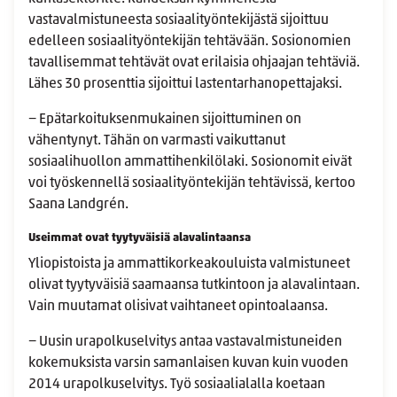
vastavalmistuneesta sosiaalityöntekijästä sijoittuu
edelleen sosiaalityöntekijän tehtävään. Sosionomien
tavallisemmat tehtävät ovat erilaisia ohjaajan tehtäviä.
Lähes 30 prosenttia sijoittui lastentarhanopettajaksi.
− Epätarkoituksenmukainen sijoittuminen on
vähentynyt. Tähän on varmasti vaikuttanut
sosiaalihuollon ammattihenkilölaki. Sosionomit eivät
voi työskennellä sosiaalityöntekijän tehtävissä, kertoo
Saana Landgrén.
Useimmat ovat tyytyväisiä alavalintaansa
Yliopistoista ja ammattikorkeakouluista valmistuneet
olivat tyytyväisiä saamaansa tutkintoon ja alavalintaan.
Vain muutamat olisivat vaihtaneet opintoalaansa.
− Uusin urapolkuselvitys antaa vastavalmistuneiden
kokemuksista varsin samanlaisen kuvan kuin vuoden
2014 urapolkuselvitys. Työ sosiaalialalla koetaan