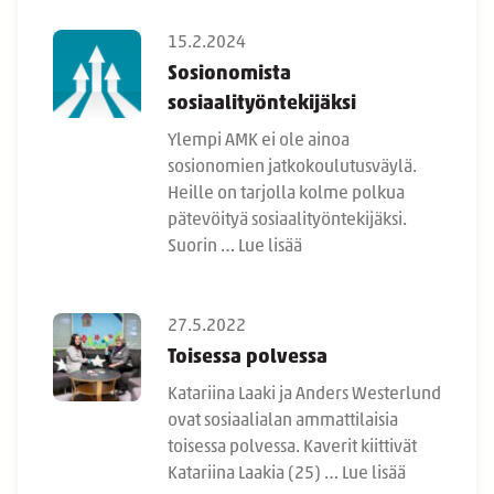
15.2.2024
Sosionomista
sosiaalityöntekijäksi
Ylempi AMK ei ole ainoa
sosionomien jatkokoulutusväylä.
Heille on tarjolla kolme polkua
pätevöityä sosiaalityöntekijäksi.
Suorin …
Lue lisää
27.5.2022
Toisessa polvessa
Katariina Laaki ja Anders Westerlund
ovat sosiaalialan ammattilaisia
toisessa polvessa. Kaverit kiittivät
Katariina Laakia (25) …
Lue lisää