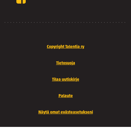
Copyright Talentia ry
Tietosuoja
Tilaa uutiskirje
Palaute
Näytä omat evästeasetukseni