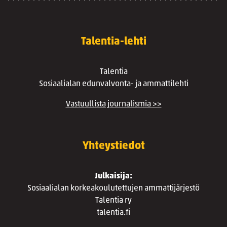
Talentia-lehti
Talentia
Sosiaalialan edunvalvonta- ja ammattilehti
Vastuullista journalismia >>
Yhteystiedot
Julkaisija:
Sosiaalialan korkeakoulutettujen ammattijärjestö
Talentia ry
talentia.fi