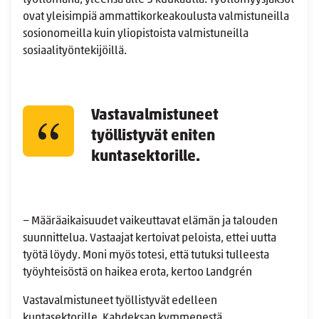
työttömänä, yleensä alle 3 kuukautta. Työttömyysjaksot
ovat yleisimpiä ammattikorkeakoulusta valmistuneilla
sosionomeilla kuin yliopistoista valmistuneilla
sosiaalityöntekijöillä.
Vastavalmistuneet
työllistyvät eniten
kuntasektorille.
− Määräaikaisuudet vaikeuttavat elämän ja talouden
suunnittelua. Vastaajat kertoivat peloista, ettei uutta
työtä löydy. Moni myös totesi, että tutuksi tulleesta
työyhteisöstä on haikea erota, kertoo Landgrén
Vastavalmistuneet työllistyvät edelleen
kuntasektorille. Kahdeksan kymmenestä