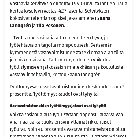
Vastaavia selvityksiä on tehty 1990-luvulta lähtien. Tällä
kertaa kyselyyn vastasi 427 jäsentä. Selvityksen
kokosivat Talentian opiskelija-asiamiehet
Saana
Landgrén
ja
Tiia Pesonen.
− Työtilanne sosiaalialalla on edelleen hyvä, ja
työtehtäviä on tarjolla monipuolisesti. Seitsemän
kymmenestä vastavalmistuneesta teki oman alan töitä
jo opiskeluaikana. Tällä on myönteinen vaikutus
työllistymiseen jatkossakin mielekkäisiin ja koulutusta
vastaaviin tehtäviin, kertoo Saana Landgrén.
Työttömyysaste vastavalmistuneiden keskuudessa on 3
prosenttia. Työttömyyskaudet ovat lyhyitä.
Vastavalmistuneiden työttömyysjaksot ovat lyhyitä
Vaikka sosiaalialalla työllistytään nopeasti, alaa vaivaa
yhä määräaikaisuuksien synnyttämät rikkonaiset
työurat. Noin 40 prosenttia vastavalmistuneista on ollut