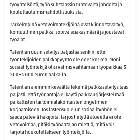
työyhteisöltä, työn substanssin tuntevalta johdolta ja
kouluttautumismahdollisuuksista.
Tärkeimpinä vetovoimatekijöinä ovat kiinnostava työ,
kohtuullinen palkka, sopiva asiakasmäärä ja joustavat
työajat.
Talentian uusin selvitys paljastaa senkin, ettei
työntekijöiden palkkapyyntö ole edes korkea. Moni
sosiaalityöntekijä olisi valmis vaihtamaan työpaikkaa 3
500−4 000 euron palkalla.
Talentian aiemmin keväällä tekemä palkkaselvitys taas
paljasti, että työnantaja ei käytä palkkausjärjestelmää
paikallisten tai toimialakohtaisten ongelmien
korjaamiseen. Jos lastensuojelun sosiaalityöhön ei
saada päteviä hakijoita, tai jos tietyllä alueella ei ole
vetovoimaa, pitäisi työnantajan miettiä, mitä voisi
tarjota houkutellakseen työntekijöitä.