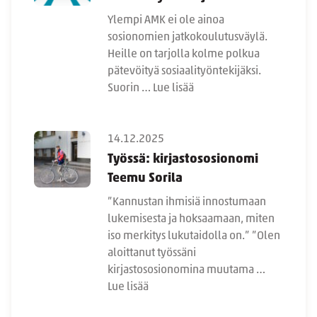
Ylempi AMK ei ole ainoa
sosionomien jatkokoulutusväylä.
Heille on tarjolla kolme polkua
pätevöityä sosiaalityöntekijäksi.
Suorin …
Lue lisää
14.12.2025
Työssä: kirjastososionomi
Teemu Sorila
”Kannustan ihmisiä innostumaan
lukemisesta ja hoksaamaan, miten
iso merkitys lukutaidolla on.” ”Olen
aloittanut työssäni
kirjastososionomina muutama …
Lue lisää