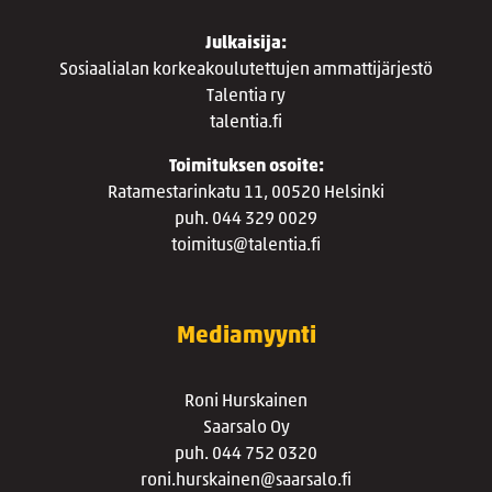
Julkaisija:
Sosiaalialan korkeakoulutettujen ammattijärjestö
Talentia ry
talentia.fi
Toimituksen osoite:
Ratamestarinkatu 11, 00520 Helsinki
puh. 044 329 0029
toimitus@talentia.fi
Mediamyynti
Roni Hurskainen
Saarsalo Oy
puh. 044 752 0320
roni.hurskainen@saarsalo.fi