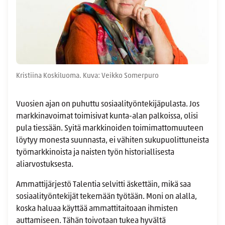
Kristiina Koskiluoma. Kuva: Veikko Somerpuro
Vuosien ajan on puhuttu sosiaalityöntekijäpulasta. Jos
markkinavoimat toimisivat kunta-alan palkoissa, olisi
pula tiessään. Syitä markkinoiden toimimattomuuteen
löytyy monesta suunnasta, ei vähiten sukupuolittuneista
työmarkkinoista ja naisten työn historiallisesta
aliarvostuksesta.
Ammattijärjestö Talentia selvitti äskettäin, mikä saa
sosiaalityöntekijät tekemään työtään. Moni on alalla,
koska haluaa käyttää ammattitaitoaan ihmisten
auttamiseen. Tähän toivotaan tukea hyvältä