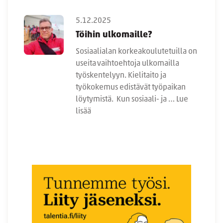
5.12.2025
Töihin ulkomaille?
Sosiaalialan korkeakoulutetuilla on
useita vaihtoehtoja ulkomailla
työskentelyyn. Kielitaito ja
työkokemus edistävät työpaikan
löytymistä. Kun sosiaali- ja …
Lue
lisää