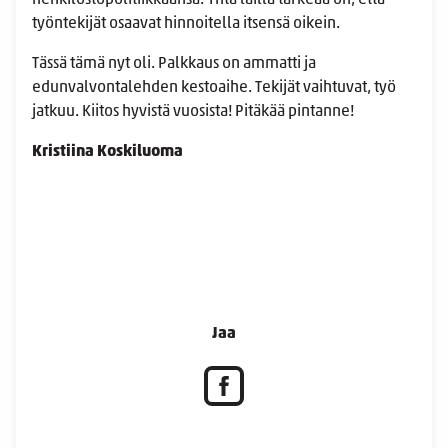
henkilöstöpolitiikkaansa. Yhtä lailla tärkeää on, että
työntekijät osaavat hinnoitella itsensä oikein.
Tässä tämä nyt oli. Palkkaus on ammatti ja
edunvalvontalehden kestoaihe. Tekijät vaihtuvat, työ
jatkuu. Kiitos hyvistä vuosista! Pitäkää pintanne!
Kristiina Koskiluoma
Jaa