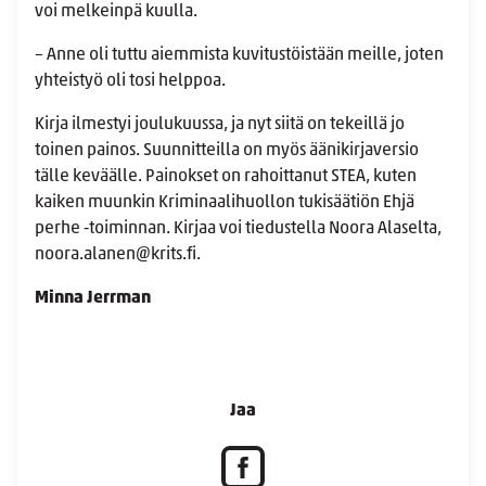
voi melkeinpä kuulla.
– Anne oli tuttu aiemmista kuvitustöistään meille, joten
yhteistyö oli tosi helppoa.
Kirja ilmestyi joulukuussa, ja nyt siitä on tekeillä jo
toinen painos. Suunnitteilla on myös äänikirjaversio
tälle keväälle. Painokset on rahoittanut STEA, kuten
kaiken muunkin Kriminaalihuollon tukisäätiön Ehjä
perhe ‑toiminnan. Kirjaa voi tiedustella Noora Alaselta,
noora.alanen@krits.fi.
Minna Jerrman
Jaa