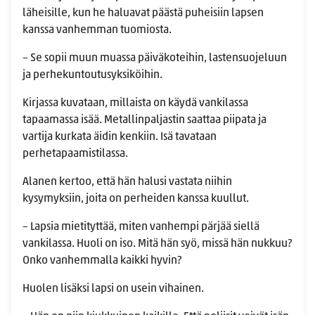
läheisille, kun he haluavat päästä puheisiin lapsen
kanssa vanhemman tuomiosta.
– Se sopii muun muassa päiväkoteihin, lastensuojeluun
ja perhekuntoutusyksiköihin.
Kirjassa kuvataan, millaista on käydä vankilassa
tapaamassa isää. Metallinpaljastin saattaa piipata ja
vartija kurkata äidin kenkiin. Isä tavataan
perhetapaamistilassa.
Alanen kertoo, että hän halusi vastata niihin
kysymyksiin, joita on perheiden kanssa kuullut.
– Lapsia mietityttää, miten vanhempi pärjää siellä
vankilassa. Huoli on iso. Mitä hän syö, missä hän nukkuu?
Onko vanhemmalla kaikki hyvin?
Huolen lisäksi lapsi on usein vihainen.