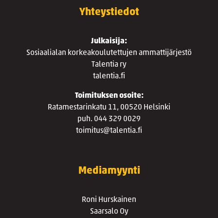
Yhteystiedot
Julkaisija:
Sosiaalialan korkeakoulutettujen ammattijärjestö
Talentia ry
talentia.fi
Toimituksen osoite:
Ratamestarinkatu 11, 00520 Helsinki
puh. 044 329 0029
toimitus@talentia.fi
Mediamyynti
Roni Hurskainen
Saarsalo Oy