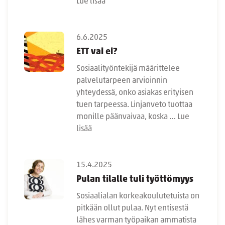
Lue lisää
6.6.2025
ETT vai ei?
Sosiaalityöntekijä määrittelee
palvelutarpeen arvioinnin
yhteydessä, onko asiakas erityisen
tuen tarpeessa. Linjanveto tuottaa
monille päänvaivaa, koska …
Lue
lisää
15.4.2025
Pulan tilalle tuli työttömyys
Sosiaalialan korkeakoulutetuista on
pitkään ollut pulaa. Nyt entisestä
lähes varman työpaikan ammatista