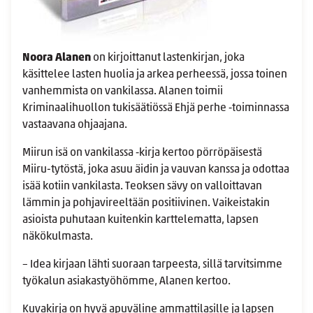
Noora Alanen
on kirjoittanut lastenkirjan, joka
käsittelee lasten huolia ja arkea perheessä, jossa toinen
vanhemmista on vankilassa. Alanen toimii
Kriminaalihuollon tukisäätiössä Ehjä perhe ‑toiminnassa
vastaavana ohjaajana.
Miirun isä on vankilassa ‑kirja kertoo pörröpäisestä
Miiru-tytöstä, joka asuu äidin ja vauvan kanssa ja odottaa
isää kotiin vankilasta. Teoksen sävy on valloittavan
lämmin ja pohjavireeltään positiivinen. Vaikeistakin
asioista puhutaan kuitenkin karttelematta, lapsen
näkökulmasta.
– Idea kirjaan lähti suoraan tarpeesta, sillä tarvitsimme
työkalun asiakastyöhömme, Alanen kertoo.
Kuvakirja on hyvä apuväline ammattilasille ja lapsen