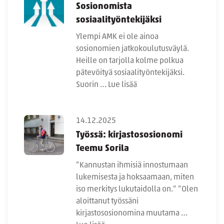
Sosionomista
sosiaalityöntekijäksi
Ylempi AMK ei ole ainoa
sosionomien jatkokoulutusväylä.
Heille on tarjolla kolme polkua
pätevöityä sosiaalityöntekijäksi.
Suorin …
Lue lisää
14.12.2025
Työssä: kirjastososionomi
Teemu Sorila
”Kannustan ihmisiä innostumaan
lukemisesta ja hoksaamaan, miten
iso merkitys lukutaidolla on.” ”Olen
aloittanut työssäni
kirjastososionomina muutama …