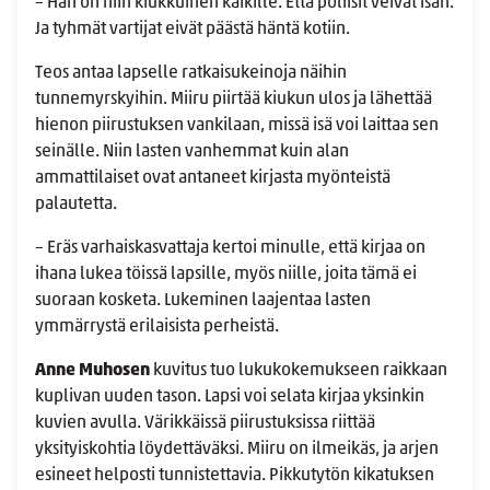
– Hän on niin kiukkuinen kaikille. Että poliisit veivät isän.
Ja tyhmät vartijat eivät päästä häntä kotiin.
Teos antaa lapselle ratkaisukeinoja näihin
tunnemyrskyihin. Miiru piirtää kiukun ulos ja lähettää
hienon piirustuksen vankilaan, missä isä voi laittaa sen
seinälle. Niin lasten vanhemmat kuin alan
ammattilaiset ovat antaneet kirjasta myönteistä
palautetta.
– Eräs varhaiskasvattaja kertoi minulle, että kirjaa on
ihana lukea töissä lapsille, myös niille, joita tämä ei
suoraan kosketa. Lukeminen laajentaa lasten
ymmärrystä erilaisista perheistä.
Anne Muhosen
kuvitus tuo lukukokemukseen raikkaan
kuplivan uuden tason. Lapsi voi selata kirjaa yksinkin
kuvien avulla. Värikkäissä piirustuksissa riittää
yksityiskohtia löydettäväksi. Miiru on ilmeikäs, ja arjen
esineet helposti tunnistettavia. Pikkutytön kikatuksen