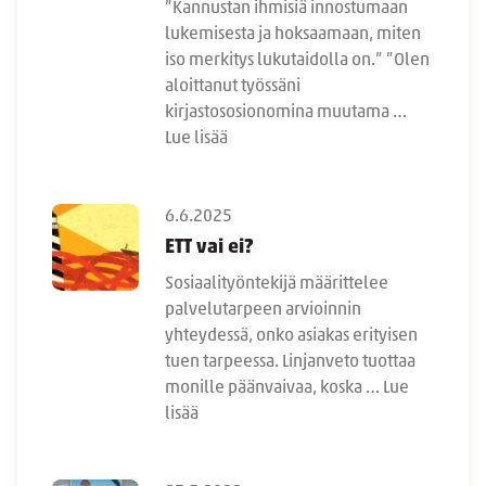
”Kannustan ihmisiä innostumaan
lukemisesta ja hoksaamaan, miten
iso merkitys lukutaidolla on.” ”Olen
aloittanut työssäni
kirjastososionomina muutama …
Lue lisää
6.6.2025
ETT vai ei?
Sosiaalityöntekijä määrittelee
palvelutarpeen arvioinnin
yhteydessä, onko asiakas erityisen
tuen tarpeessa. Linjanveto tuottaa
monille päänvaivaa, koska …
Lue
lisää