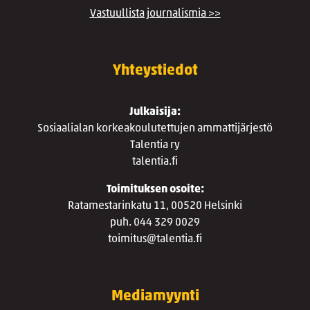
Vastuullista journalismia >>
Yhteystiedot
Julkaisija:
Sosiaalialan korkeakoulutettujen ammattijärjestö
Talentia ry
talentia.fi
Toimituksen osoite:
Ratamestarinkatu 11, 00520 Helsinki
puh. 044 329 0029
toimitus@talentia.fi
Mediamyynti