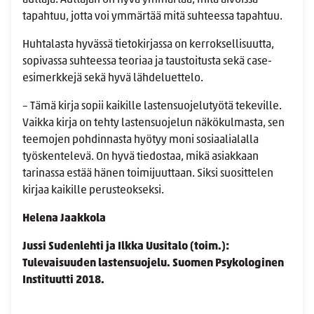
auttaja. Auttajan on hyvä ymmärtää, mitä aivoissa
tapahtuu, jotta voi ymmärtää mitä suhteessa tapahtuu.
Huhtalasta hyvässä tietokirjassa on kerroksellisuutta,
sopivassa suhteessa teoriaa ja taustoitusta sekä case-
esimerkkejä sekä hyvä lähdeluettelo.
– Tämä kirja sopii kaikille lastensuojelutyötä tekeville.
Vaikka kirja on tehty lastensuojelun näkökulmasta, sen
teemojen pohdinnasta hyötyy moni sosiaalialalla
työskentelevä. On hyvä tiedostaa, mikä asiakkaan
tarinassa estää hänen toimijuuttaan. Siksi suosittelen
kirjaa kaikille perusteokseksi.
Helena Jaakkola
Jussi Sudenlehti ja Ilkka Uusitalo (toim.):
Tulevaisuuden lastensuojelu. Suomen Psykologinen
Instituutti 2018.