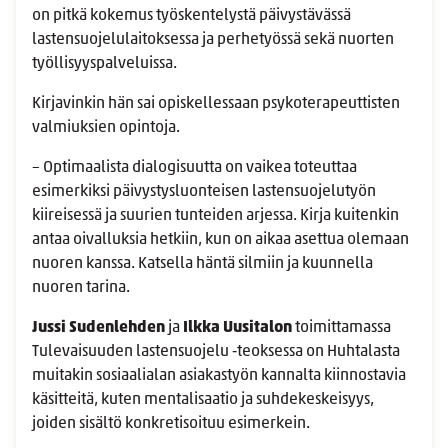
on pitkä kokemus työskentelystä päivystävässä
lastensuojelulaitoksessa ja perhetyössä sekä nuorten
työllisyyspalveluissa.
Kirjavinkin hän sai opiskellessaan psykoterapeuttisten
valmiuksien opintoja.
– Optimaalista dialogisuutta on vaikea toteuttaa
esimerkiksi päivystysluonteisen lastensuojelutyön
kiireisessä ja suurien tunteiden arjessa. Kirja kuitenkin
antaa oivalluksia hetkiin, kun on aikaa asettua olemaan
nuoren kanssa. Katsella häntä silmiin ja kuunnella
nuoren tarina.
Jussi Sudenlehden
ja
Ilkka Uusitalon
toimittamassa
Tulevaisuuden lastensuojelu ‑teoksessa on Huhtalasta
muitakin sosiaalialan asiakastyön kannalta kiinnostavia
käsitteitä, kuten mentalisaatio ja suhdekeskeisyys,
joiden sisältö konkretisoituu esimerkein.