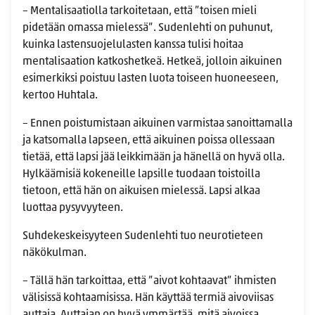
– Mentalisaatiolla tarkoitetaan, että ”toisen mieli
pidetään omassa mielessä”. Sudenlehti on puhunut,
kuinka lastensuojelulasten kanssa tulisi hoitaa
mentalisaation katkoshetkeä. Hetkeä, jolloin aikuinen
esimerkiksi poistuu lasten luota toiseen huoneeseen,
kertoo Huhtala.
– Ennen poistumistaan aikuinen varmistaa sanoittamalla
ja katsomalla lapseen, että aikuinen poissa ollessaan
tietää, että lapsi jää leikkimään ja hänellä on hyvä olla.
Hylkäämisiä kokeneille lapsille tuodaan toistoilla
tietoon, että hän on aikuisen mielessä. Lapsi alkaa
luottaa pysyvyyteen.
Suhdekeskeisyyteen Sudenlehti tuo neurotieteen
näkökulman.
– Tällä hän tarkoittaa, että ”aivot kohtaavat” ihmisten
välisissä kohtaamisissa. Hän käyttää termiä aivoviisas