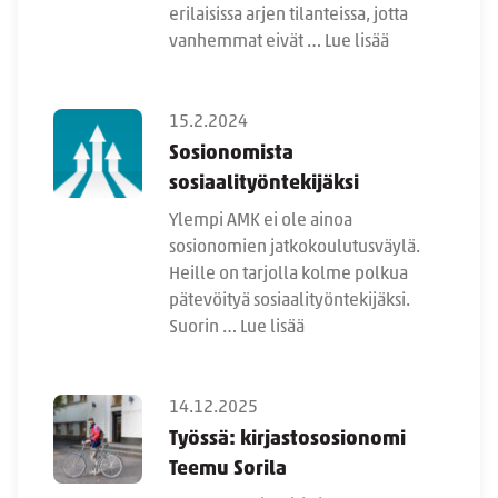
erilaisissa arjen tilanteissa, jotta
vanhemmat eivät …
Lue lisää
15.2.2024
Sosionomista
sosiaalityöntekijäksi
Ylempi AMK ei ole ainoa
sosionomien jatkokoulutusväylä.
Heille on tarjolla kolme polkua
pätevöityä sosiaalityöntekijäksi.
Suorin …
Lue lisää
14.12.2025
Työssä: kirjastososionomi
Teemu Sorila