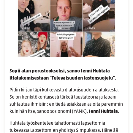
Sopii alan perusteokseksi, sanoo Jenni Huhtala
iltalukemisestaan “Tulevaisuuden lastensuojelu”.
Pidin kirjan läpi kulkevasta dialogisuuden ajatuksesta.
Se on henkilökohtaisesti tärkeä taustateoria ja tapani
suhtautua ihmisiin: en tiedä asiakkaan asioita paremmin
kuin hän itse, sanoo sosionomi (YAMK),
Jenni Huhtala
.
Huhtala työskentelee tahattomasti lapsettomia
tukevassa Lapsettomien yhdistys Simpukassa. Hänellä