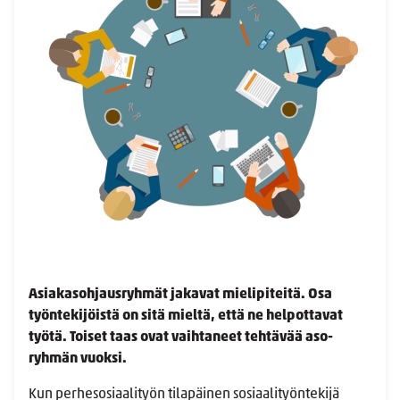
Asiakasohjausryhmät jakavat mielipiteitä. Osa
työntekijöistä on sitä mieltä, että ne helpottavat
työtä. Toiset taas ovat vaihtaneet tehtävää aso-
ryhmän vuoksi.
Kun perhesosiaalityön tilapäinen sosiaalityöntekijä