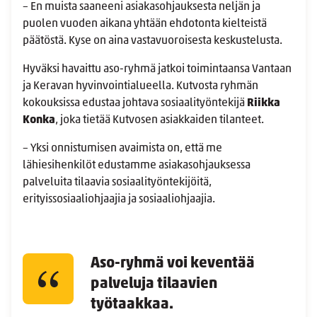
– En muista saaneeni asiakasohjauksesta neljän ja
puolen vuoden aikana yhtään ehdotonta kielteistä
päätöstä. Kyse on aina vastavuoroisesta keskustelusta.
Hyväksi havaittu aso-ryhmä jatkoi toimintaansa Vantaan
ja Keravan hyvinvointialueella. Kutvosta ryhmän
kokouksissa edustaa johtava sosiaalityöntekijä
Riikka
Konka
, joka tietää Kutvosen asiakkaiden tilanteet.
– Yksi onnistumisen avaimista on, että me
lähiesihenkilöt edustamme asiakasohjauksessa
palveluita tilaavia sosiaalityöntekijöitä,
erityissosiaaliohjaajia ja sosiaaliohjaajia.
Aso-ryhmä voi keventää
palveluja tilaavien
työtaakkaa.