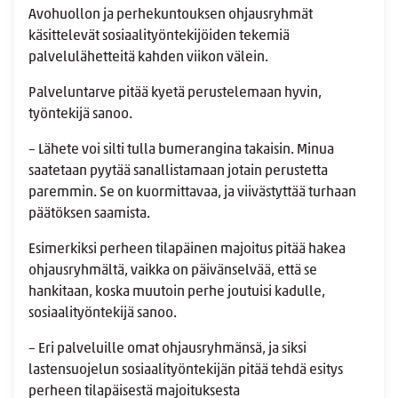
Avohuollon ja perhekuntouksen ohjausryhmät
käsittelevät sosiaalityöntekijöiden tekemiä
palvelulähetteitä kahden viikon välein.
Palveluntarve pitää kyetä perustelemaan hyvin,
työntekijä sanoo.
– Lähete voi silti tulla bumerangina takaisin. Minua
saatetaan pyytää sanallistamaan jotain perustetta
paremmin. Se on kuormittavaa, ja viivästyttää turhaan
päätöksen saamista.
Esimerkiksi perheen tilapäinen majoitus pitää hakea
ohjausryhmältä, vaikka on päivänselvää, että se
hankitaan, koska muutoin perhe joutuisi kadulle,
sosiaalityöntekijä sanoo.
– Eri palveluille omat ohjausryhmänsä, ja siksi
lastensuojelun sosiaalityöntekijän pitää tehdä esitys
perheen tilapäisestä majoituksesta