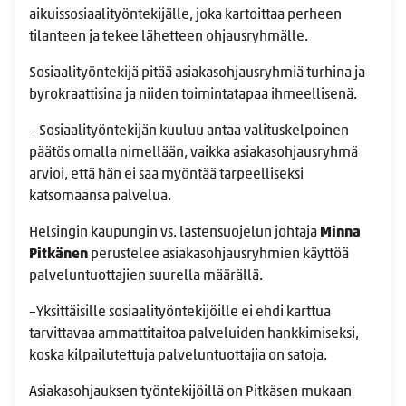
aikuissosiaalityöntekijälle, joka kartoittaa perheen
tilanteen ja tekee lähetteen ohjausryhmälle.
Sosiaalityöntekijä pitää asiakasohjausryhmiä turhina ja
byrokraattisina ja niiden toimintatapaa ihmeellisenä.
– Sosiaalityöntekijän kuuluu antaa valituskelpoinen
päätös omalla nimellään, vaikka asiakasohjausryhmä
arvioi, että hän ei saa myöntää tarpeelliseksi
katsomaansa palvelua.
Helsingin kaupungin vs. lastensuojelun johtaja
Minna
Pitkänen
perustelee asiakasohjausryhmien käyttöä
palveluntuottajien suurella määrällä.
–Yksittäisille sosiaalityöntekijöille ei ehdi karttua
tarvittavaa ammattitaitoa palveluiden hankkimiseksi,
koska kilpailutettuja palveluntuottajia on satoja.
Asiakasohjauksen työntekijöillä on Pitkäsen mukaan