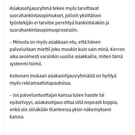
Asiakasohjausryhmä tekee myös tarvittavat
suorahankintasopimukset, jolloin yksittäisen
työntekijän ei tarvitse perehtyä hankintalakiin ja
suorahankintasopimusprosessiin.
– Minusta on myös asiakkaan etu, että hänen
palveluitaan miettii joku muukin kuin vain minä. Kerron
aika avoimesti varsinkin uusille asiakkaille, miten tämä
systeemi toimii.
Kutvosen mukaan asiakasohjausryhmästä on hyötyä
myös reklamaatiotapauksissa.
– Jos palveluntuottajan kanssa tulee haaste tai
epäselvyys, asiakasohjaus ottaa siitä nopeasti koppia,
enkä ole siinäkään tilanteessa yksin näkemykseni
kanssa.