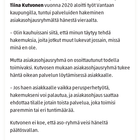
Tiina Kutvonen
vuonna 2020 aloitti työt Vantaan
kaupungilla, tuntui palveluiden hakeminen
asiakasohjausryhmältä hänestä vieraalta.
– Olin kauhuissani siitä, että minun täytyy tehdä
hakemuksia, joita jotkut muut lukevat jossain, missä
minä en ole.
Mutta asiakasohjausryhmä on osoittautunut todella
toimivaksi. Kutvosen mukaan asiakasohjausryhmä tukee
häntä oikean palvelun löytämisessä asiakkaalle.
– Jos haen asiakkaalle vaikka perusperhetyötä,
hakemukseni voi palautua, ja asiakasohjaus saattaa
ehdottaa tilalle jotain toista palvelua, joka toimisi
paremmin tai eri tuntimäärää.
Kutvonen ei koe, että aso-ryhmä veisi häneltä
päätösvallan.