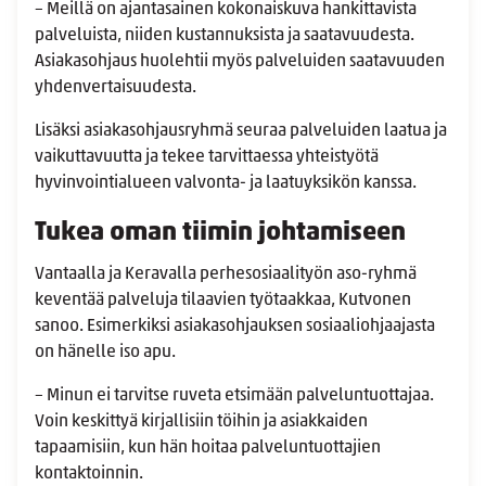
– Meillä on ajantasainen kokonaiskuva hankittavista
palveluista, niiden kustannuksista ja saatavuudesta.
Asiakasohjaus huolehtii myös palveluiden saatavuuden
yhdenvertaisuudesta.
Lisäksi asiakasohjausryhmä seuraa palveluiden laatua ja
vaikuttavuutta ja tekee tarvittaessa yhteistyötä
hyvinvointialueen valvonta- ja laatuyksikön kanssa.
Tukea oman tiimin johtamiseen
Vantaalla
ja Keravalla perhesosiaalityön aso-ryhmä
keventää palveluja tilaavien työtaakkaa, Kutvonen
sanoo. Esimerkiksi asiakasohjauksen sosiaaliohjaajasta
on hänelle iso apu.
– Minun ei tarvitse ruveta etsimään palveluntuottajaa.
Voin keskittyä kirjallisiin töihin ja asiakkaiden
tapaamisiin, kun hän hoitaa palveluntuottajien
kontaktoinnin.