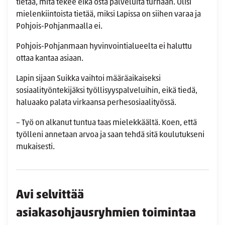
tietää, mitä tekee eikä osta palveluita turhaan. Olisi
mielenkiintoista tietää, miksi Lapissa on siihen varaa ja
Pohjois-Pohjanmaalla ei.
Pohjois-Pohjanmaan hyvinvointialueelta ei haluttu
ottaa kantaa asiaan.
Lapin sijaan Suikka vaihtoi määräaikaiseksi
sosiaalityöntekijäksi työllisyyspalveluihin, eikä tiedä,
haluaako palata virkaansa perhesosiaalityössä.
– Työ on alkanut tuntua taas mielekkäältä. Koen, että
työlleni annetaan arvoa ja saan tehdä sitä koulutukseni
mukaisesti.
Avi selvittää
asiakasohjausryhmien toimintaa