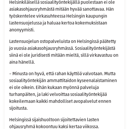
Helsinkiläisellä sosiaalityöntekijällä puolestaan ei ole
asiakasohjausryhmästä mitään hyvää sanottavaa. Hän
työskentelee virkasuhteessa Helsingin kaupungin
lastensuojelussa ja haluaa kertoa kokemuksistaan
anonyymisti.
Lastensuojelun ostopalveluista on Helsingissä päätetty
jo vuosia asiakasohjausryhmässä. Sosiaalityöntekijästä
siinä ei ole juridisesti mitään mieltä, sillä virkavastuu on
aina hänellä.
– Minusta on hyvä, että rahan käyttöä valvotaan. Mutta
sosiaalityöntekijän ammattitaidon kyseenalaistaminen
ei ole oikein. Eihän kukaan myönnä palveluja
turhanpäiten, ja laki velvoittaa sosiaalityöntekijää
kokeilemaan kaikki mahdolliset avopalvelut ennen
sijoitusta.
Helsingissä sijaishuoltoon sijoitettavien lasten
ohjausryhmä kokoontuu kaksi kertaa viikossa.