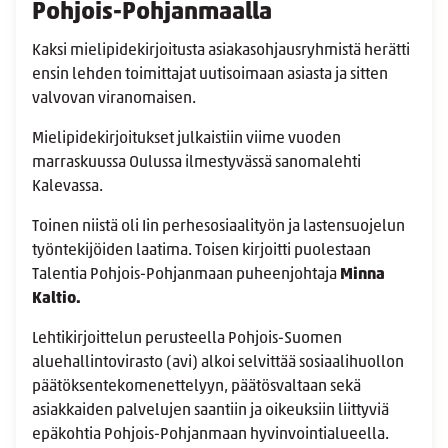
Pohjois-Pohjanmaalla
Kaksi mielipidekirjoitusta asiakasohjausryhmistä herätti
ensin lehden toimittajat uutisoimaan asiasta ja sitten
valvovan viranomaisen.
Mielipidekirjoitukset julkaistiin viime vuoden
marraskuussa Oulussa ilmestyvässä sanomalehti
Kalevassa.
Toinen niistä oli Iin perhesosiaalityön ja lastensuojelun
työntekijöiden laatima. Toisen kirjoitti puolestaan
Talentia Pohjois-Pohjanmaan puheenjohtaja
Minna
Kaltio.
Lehtikirjoittelun perusteella Pohjois-Suomen
aluehallintovirasto (avi) alkoi selvittää sosiaalihuollon
päätöksentekomenettelyyn, päätösvaltaan sekä
asiakkaiden palvelujen saantiin ja oikeuksiin liittyviä
epäkohtia Pohjois-Pohjanmaan hyvinvointialueella.