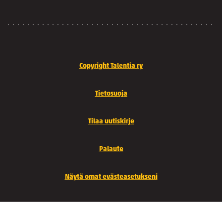
Copyright Talentia ry
Tietosuoja
Tilaa uutiskirje
Palaute
Näytä omat evästeasetukseni