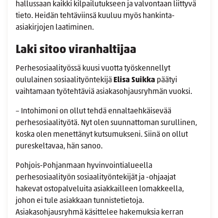
hallussaan kaikki kilpailutukseen ja valvontaan liittyvä
tieto. Heidän tehtäviinsä kuuluu myös hankinta-
asiakirjojen laatiminen.
Laki sitoo viranhaltijaa
Perhesosiaalityössä kuusi vuotta työskennellyt
oululainen sosiaalityöntekijä
Elisa Suikka
päätyi
vaihtamaan työtehtäviä asiakasohjausryhmän vuoksi.
– Intohimoni on ollut tehdä ennaltaehkäisevää
perhesosiaalityötä. Nyt olen suunnattoman surullinen,
koska olen menettänyt kutsumukseni. Siinä on ollut
pureskeltavaa, hän sanoo.
Pohjois-Pohjanmaan hyvinvointialueella
perhesosiaalityön sosiaalityöntekijät ja -ohjaajat
hakevat ostopalveluita asiakkailleen lomakkeella,
johon ei tule asiakkaan tunnistetietoja.
Asiakasohjausryhmä käsittelee hakemuksia kerran