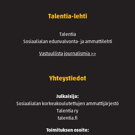
Talentia-lehti
Talentia
Sosiaalialan edunvalvonta- ja ammattilehti
Vastuullista journalismia >>
Yhteystiedot
Julkaisija:
Sosiaalialan korkeakoulutettujen ammattijärjestö
Talentia ry
talentia.fi
Toimituksen osoite: