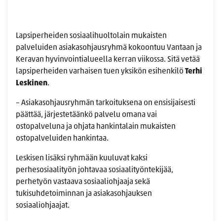
Lapsiperheiden sosiaalihuoltolain mukaisten
palveluiden asiakasohjausryhmä kokoontuu Vantaan ja
Keravan hyvinvointialueella kerran viikossa. Sitä vetää
lapsiperheiden varhaisen tuen yksikön esihenkilö
Terhi
Leskinen
.
– Asiakasohjausryhmän tarkoituksena on ensisijaisesti
päättää, järjestetäänkö palvelu omana vai
ostopalveluna ja ohjata hankintalain mukaisten
ostopalveluiden hankintaa.
Leskisen lisäksi ryhmään kuuluvat kaksi
perhesosiaalityön johtavaa sosiaalityöntekijää,
perhetyön vastaava sosiaaliohjaaja sekä
tukisuhdetoiminnan ja asiakasohjauksen
sosiaaliohjaajat.