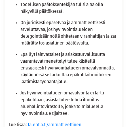
Todellisen päätöksentekijän tulisi aina olla
näkyvillä päätöksessä.
On juridisesti epäselvää ja ammattieettisesti
arveluttavaa, jos hyvinvointialueiden
delegointisäännöllä ohitetaan viranhaltijan laissa
määrätty tosiasiallinen päätösvalta.
Epäillyt lainvastaiset ja asiakasturvallisuutta
vaarantavat menettelyt tulee käsitellä
ensisijaisesti hyvinvointialueen omavalvonnalla,
käytännössä se tarkoittaa epäkohtailmoituksen
laatimista työnantajalle.
Jos hyvinvointialueen omavalvonta ei tartu
epäkohtaan, asiasta tulee tehdä ilmoitus
aluehallintovirastolle, jonka toimialueella
hyvinvointialue sijaitsee.
Lue lisää:
talentia.fi/ammattieettinen