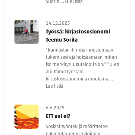
Suorin …
Lue lisää
14.12.2025
Työssä: kirjastososionomi
Teemu Sorila
”Kannustan ihmisiä innostumaan
lukemisesta ja hoksaamaan, miten
iso merkitys lukutaidolla on.” ”Olen
aloittanut työssäni
kirjastososionomina muutama …
Lue lisää
6.6.2025
ETT vai ei?
Sosiaalityöntekijä määrittelee
palvelutarpeen arvioinnin