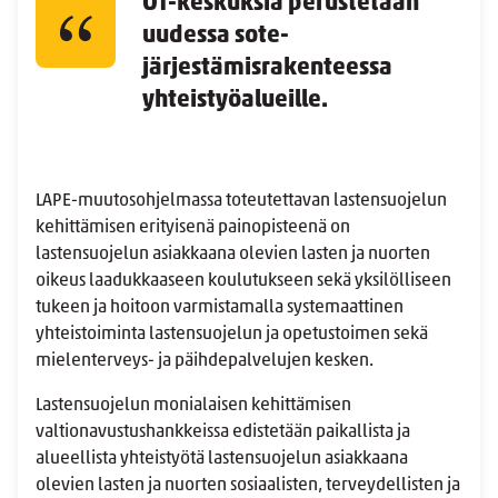
OT-keskuksia perustetaan
uudessa sote-
järjestämisrakenteessa
yhteistyöalueille.
LAPE-muutosohjelmassa toteutettavan lastensuojelun
kehittämisen erityisenä painopisteenä on
lastensuojelun asiakkaana olevien lasten ja nuorten
oikeus laadukkaaseen koulutukseen sekä yksilölliseen
tukeen ja hoitoon varmistamalla systemaattinen
yhteistoiminta lastensuojelun ja opetustoimen sekä
mielenterveys- ja päihdepalvelujen kesken.
Lastensuojelun monialaisen kehittämisen
valtionavustushankkeissa edistetään paikallista ja
alueellista yhteistyötä lastensuojelun asiakkaana
olevien lasten ja nuorten sosiaalisten, terveydellisten ja