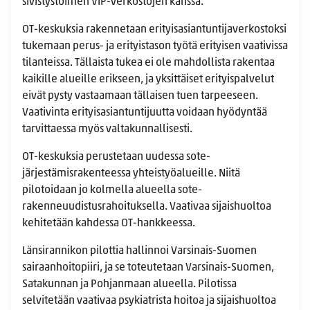
sivistystoimen VIP-verkostojen kanssa.
OT-keskuksia rakennetaan erityisasiantuntijaverkostoksi
tukemaan perus- ja erityistason työtä erityisen vaativissa
tilanteissa. Tällaista tukea ei ole mahdollista rakentaa
kaikille alueille erikseen, ja yksittäiset erityispalvelut
eivät pysty vastaamaan tällaisen tuen tarpeeseen.
Vaativinta erityisasiantuntijuutta voidaan hyödyntää
tarvittaessa myös valtakunnallisesti.
OT-keskuksia perustetaan uudessa sote-
järjestämisrakenteessa yhteistyöalueille. Niitä
pilotoidaan jo kolmella alueella sote-
rakenneuudistusrahoituksella. Vaativaa sijaishuoltoa
kehitetään kahdessa OT-hankkeessa.
Länsirannikon pilottia hallinnoi Varsinais-Suomen
sairaanhoitopiiri, ja se toteutetaan Varsinais-Suomen,
Satakunnan ja Pohjanmaan alueella. Pilotissa
selvitetään vaativaa psykiatrista hoitoa ja sijaishuoltoa