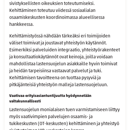
sivistyksellisten oikeuksien toteutumiseksi.
Kehittäminen toteutuu viidessä sosiaalialan
osaamiskeskusten koordinoimassa alueellisessa
hankkeessa.
Kehittämistyössä nähdään tärkeäksi eri toimijoiden
väliset toimivat ja joustavat yhteistyön käytännöt.
Esimerkiksi palveluiden integraatio, yhteistyörakenteet
ja konsultaatiokäytännöt ovat keinoja, joilla voidaan
mahdollistaa lastensuojelun asiakkaille hyvin toimivat
ja heidän tarpeisiinsa vastaavat palvelut ja tuki.
Kehittämisen tavoitteena on tuottaa pysyviä ja
pitkäjänteisiä yhteistyön malleja lastensuojeluun.
Vaativaa erityisasiantuntijuutta hyödynnetään
valtakunnallisesti
Lastensuojelun monialaisen tuen varmistamiseen liittyy
myös vaativimpien palvelujen osaamis- ja
tukikeskusten (OT-keskusten) kehittäminen ja yhteistyö