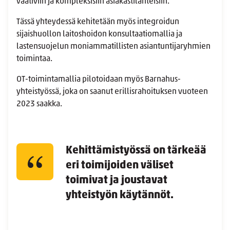
vaativiin ja kompleksisiin asiakastilanteisiin.
Tässä yhteydessä kehitetään myös integroidun
sijaishuollon laitoshoidon konsultaatiomallia ja
lastensuojelun moniammatillisten asiantuntijaryhmien
toimintaa.
OT-toimintamallia pilotoidaan myös Barnahus-
yhteistyössä, joka on saanut erillisrahoituksen vuoteen
2023 saakka.
Kehittämistyössä on tärkeää
eri toimijoiden väliset
toimivat ja joustavat
yhteistyön käytännöt.