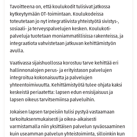
Tavoitteena on, että koulukodit tulisivat jatkossa
kytkeytymään OT-toimintaan. Koulukodeissa
toteutetaan jo nyt integratiivista yhteistyötä sivistys‑,
sosiaali- ja terveyspalvelujen kesken. Koulukoti-
palveluja tuotetaan moniammatillisissa rakenteissa, ja
integraatiota vahvistetaan jatkuvan kehittämistyön
avulla.
Vaativassa sijaishuollossa korostuu tarve kehittää eri
hallinnonalojen perus- ja erityistason palvelujen
integroitua kokonaisuutta ja palvelujen
yhteentoimivuutta. Kehittämistyötä tulee ohjata kaksi
keskeistä periaatetta: lapsen edun ensisijaisuus ja
lapsen oikeus tarvitsemiinsa palveluihin.
Jokaisen lapsen tarpeisiin tulisi pystyä vastaamaan
tarkoituksenmukaisesti ja oikea-aikaisesti
varmistamalla niin yksittäisen palvelun syväosaaminen
kuin useamman palvelun yhteistoiminta, silloinkin kun