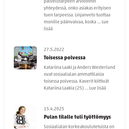
palvelutarpeen arvioinnin
yhteydessä, onko asiakas erityisen
tuen tarpeessa. Linjanveto tuottaa
monille päänvaivaa, koska …
Lue
lisää
27.5.2022
Toisessa polvessa
Katariina Laaki ja Anders Westerlund
ovat sosiaalialan ammattilaisia
toisessa polvessa. Kaverit kiittivät
Katariina Laakia (25) …
Lue lisää
15.4.2025
Pulan tilalle tuli työttömyys
Sosiaalialan korkeakoulutetuista on