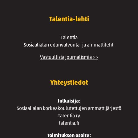
Talentia-lehti
Talentia
Sosiaalialan edunvalvonta- ja ammattilehti
Vastuullista journalismia >>
Yhteystiedot
Julkaisija:
Sosiaalialan korkeakoulutettujen ammattijärjestö
Talentia ry
talentia.fi
Toimituksen osoite: