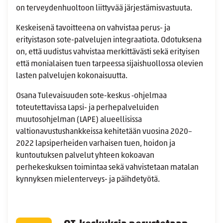
on terveydenhuoltoon liittyvää järjestämisvastuuta.
Keskeisenä tavoitteena on vahvistaa perus- ja
erityistason sote-palvelujen integraatiota. Odotuksena
on, että uudistus vahvistaa merkittävästi sekä erityisen
että monialaisen tuen tarpeessa sijaishuollossa olevien
lasten palvelujen kokonaisuutta.
Osana Tulevaisuuden sote-keskus ‑ohjelmaa
toteutettavissa Lapsi- ja perhepalveluiden
muutosohjelman (LAPE) alueellisissa
valtionavustushankkeissa kehitetään vuosina 2020–
2022 lapsiperheiden varhaisen tuen, hoidon ja
kuntoutuksen palvelut yhteen kokoavan
perhekeskuksen toimintaa sekä vahvistetaan matalan
kynnyksen mielenterveys- ja päihdetyötä.