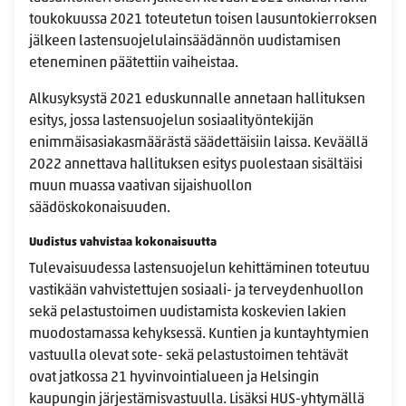
toukokuussa 2021 toteutetun toisen lausuntokierroksen
jälkeen lastensuojelulainsäädännön uudistamisen
eteneminen päätettiin vaiheistaa.
Alkusyksystä 2021 eduskunnalle annetaan hallituksen
esitys, jossa lastensuojelun sosiaalityöntekijän
enimmäisasiakasmäärästä säädettäisiin laissa. Keväällä
2022 annettava hallituksen esitys puolestaan sisältäisi
muun muassa vaativan sijaishuollon
säädöskokonaisuuden.
Uudistus vahvistaa kokonaisuutta
Tulevaisuudessa lastensuojelun kehittäminen toteutuu
vastikään vahvistettujen sosiaali- ja terveydenhuollon
sekä pelastustoimen uudistamista koskevien lakien
muodostamassa kehyksessä. Kuntien ja kuntayhtymien
vastuulla olevat sote- sekä pelastustoimen tehtävät
ovat jatkossa 21 hyvinvointialueen ja Helsingin
kaupungin järjestämisvastuulla. Lisäksi HUS-yhtymällä