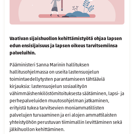
Vaativan sijaishuollon kehittämistyötä ohjaa lapsen
edun ensisijaisuus ja lapsen oikeus tarvitsemiinsa
palveluihin.
Pääministeri Sanna Marinin hallituksen
hallitusohjelmassa on useita lastensuojelun
toimintaedellytysten parantamiseen tähtääviä
kirjauksia: lastensuojelun sosiaalityön
vähimmäishenkilöstömitoituksesta säätäminen, lapsi- ja
perhepalveluiden muutosohjelman jatkaminen,
erityistä tukea tarvitsevien moniammatillisten
palvelujen turvaaminen ja eri alojen ammattilaisten
yhteistyöhön perustuvan tiimimallin levittäminen sekä
jälkihuollon kehittäminen.