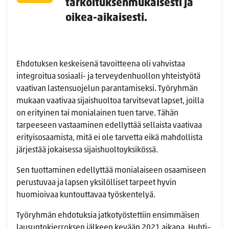
tarkoituksenmukaisesti ja
oikea-aikaisesti.
Ehdotuksen keskeisenä tavoitteena oli vahvistaa
integroitua sosiaali- ja terveydenhuollon yhteistyötä
vaativan lastensuojelun parantamiseksi. Työryhmän
mukaan vaativaa sijaishuoltoa tarvitsevat lapset, joilla
on erityinen tai monialainen tuen tarve. Tähän
tarpeeseen vastaaminen edellyttää sellaista vaativaa
erityisosaamista, mitä ei ole tarvetta eikä mahdollista
järjestää jokaisessa sijaishuoltoyksikössä.
Sen tuottaminen edellyttää monialaiseen osaamiseen
perustuvaa ja lapsen yksilölliset tarpeet hyvin
huomioivaa kuntouttavaa työskentelyä.
Työryhmän ehdotuksia jatkotyöstettiin ensimmäisen
lausuntokierroksen jälkeen kevään 2021 aikana. Huhti–