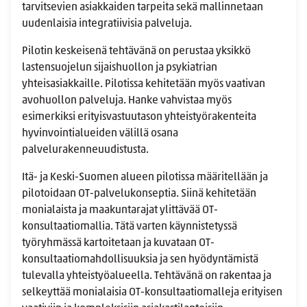
tarvitsevien asiakkaiden tarpeita sekä mallinnetaan
uudenlaisia integratiivisia palveluja.
Pilotin keskeisenä tehtävänä on perustaa yksikkö
lastensuojelun sijaishuollon ja psykiatrian
yhteisasiakkaille. Pilotissa kehitetään myös vaativan
avohuollon palveluja. Hanke vahvistaa myös
esimerkiksi erityisvastuutason yhteistyörakenteita
hyvinvointialueiden välillä osana
palvelurakenneuudistusta.
Itä- ja Keski-Suomen alueen pilotissa määritellään ja
pilotoidaan OT-palvelukonseptia. Siinä kehitetään
monialaista ja maakuntarajat ylittävää OT-
konsultaatiomallia. Tätä varten käynnistetyssä
työryhmässä kartoitetaan ja kuvataan OT-
konsultaatiomahdollisuuksia ja sen hyödyntämistä
tulevalla yhteistyöalueella. Tehtävänä on rakentaa ja
selkeyttää monialaisia OT-konsultaatiomalleja erityisen