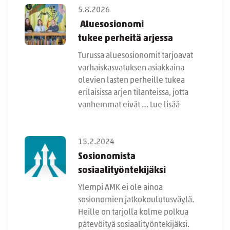
5.8.2026
Aluesosionomi
tukee perheitä arjessa
Turussa aluesosionomit tarjoavat
varhaiskasvatuksen asiakkaina
olevien lasten perheille tukea
erilaisissa arjen tilanteissa, jotta
vanhemmat eivät …
Lue lisää
15.2.2024
Sosionomista
sosiaalityöntekijäksi
Ylempi AMK ei ole ainoa
sosionomien jatkokoulutusväylä.
Heille on tarjolla kolme polkua
pätevöityä sosiaalityöntekijäksi.