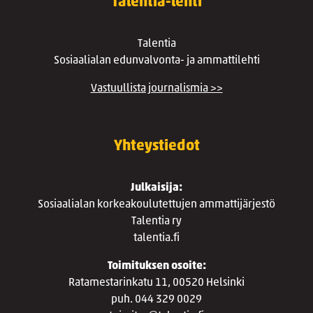
Talentia-lehti
Talentia
Sosiaalialan edunvalvonta- ja ammattilehti
Vastuullista journalismia >>
Yhteystiedot
Julkaisija:
Sosiaalialan korkeakoulutettujen ammattijärjestö
Talentia ry
talentia.fi
Toimituksen osoite:
Ratamestarinkatu 11, 00520 Helsinki
puh. 044 329 0029