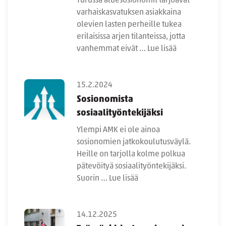
Turussa aluesosionomit tarjoavat
varhaiskasvatuksen asiakkaina
olevien lasten perheille tukea
erilaisissa arjen tilanteissa, jotta
vanhemmat eivät …
Lue lisää
15.2.2024
Sosionomista
sosiaalityöntekijäksi
Ylempi AMK ei ole ainoa
sosionomien jatkokoulutusväylä.
Heille on tarjolla kolme polkua
pätevöityä sosiaalityöntekijäksi.
Suorin …
Lue lisää
14.12.2025