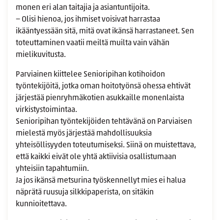
monen eri alan taitajia ja asiantuntijoita.
− Olisi hienoa, jos ihmiset voisivat harrastaa
ikääntyessään sitä, mitä ovat ikänsä harrastaneet. Sen
toteuttaminen vaatii meiltä muilta vain vähän
mielikuvitusta.
Parviainen kiittelee Senioripihan kotihoidon
työntekijöitä, jotka oman hoitotyönsä ohessa ehtivät
järjestää pienryhmäkotien asukkaille monenlaista
virkistystoimintaa.
Senioripihan työntekijöiden tehtävänä on Parviaisen
mielestä myös järjestää mahdollisuuksia
yhteisöllisyyden toteutumiseksi. Siinä on muistettava,
että kaikki eivät ole yhtä aktiivisia osallistumaan
yhteisiin tapahtumiin.
Ja jos ikänsä metsurina työskennellyt mies ei halua
näprätä ruusuja silkkipaperista, on sitäkin
kunnioitettava.