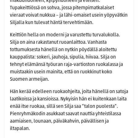
makuuhuoneen, kylpyhuoneen ja eteisen.
Tupakeittiössä on sohva, jossa pitempimatkalaiset
vieraat voivat nukkua – ja lähi-omaiset usein yöpyvätkin
Siljalla kun tulevat häntä tervehtimään.
Keittiön hella on moderni ja varustettu turvalukolla.
Silja on aina rakastanut ruoanlaittoa. Vanhasta
tottumuksesta hänellä on nytkin pöydällä aloitettu
kauppalista: sokeri, jauhoja, sipulia, hiivaa. Silja on
tehnyt elämänsä työuran raja-vartioston ruokalassa ja
muistaakin usein mainita, että on ruokkinut koko
Suomen armeijan.
Hän kerää edelleen ruokaohjeita, joita hänellä on satoja
laatikoissa ja kansioissa. Nykyisin hän ei kuitenkaan laita
enää itse ruokaa, sillä sen Silja saa ”talon puolesta”.
Pienryhmäkodin asukkaat saavat nauttia yhteistilassa
aamiaisen, lounaan, päiväkahvin, päivällisen ja
iltapalan.