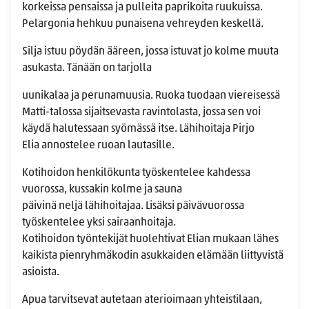
korkeissa pensaissa ja pulleita paprikoita ruukuissa.
Pelargonia hehkuu punaisena vehreyden keskellä.
Silja istuu pöydän ääreen, jossa istuvat jo kolme muuta
asukasta. Tänään on tarjolla
uunikalaa ja perunamuusia. Ruoka tuodaan viereisessä
Matti-talossa sijaitsevasta ravintolasta, jossa sen voi
käydä halutessaan syömässä itse. Lähihoitaja Pirjo
Elia annostelee ruoan lautasille.
Kotihoidon henkilökunta työskentelee kahdessa
vuorossa, kussakin kolme ja sauna
päivinä neljä lähihoitajaa. Lisäksi päivävuorossa
työskentelee yksi sairaanhoitaja.
Kotihoidon työntekijät huolehtivat Elian mukaan lähes
kaikista pienryhmäkodin asukkaiden elämään liittyvistä
asioista.
Apua tarvitsevat autetaan aterioimaan yhteistilaan,