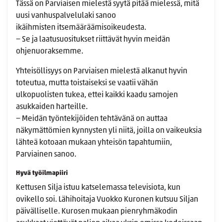
Tässä on Parviaisen mielestä syytä pitää mielessä, mitä
uusi vanhuspalvelulaki sanoo
ikäihmisten itsemääräämisoikeudesta.
− Se ja laatusuositukset riittävät hyvin meidän
ohjenuoraksemme.
Yhteisöllisyys on Parviaisen mielestä alkanut hyvin
toteutua, mutta toistaiseksi se vaatii vähän
ulkopuolisten tukea, ettei kaikki kaadu samojen
asukkaiden harteille.
− Meidän työntekijöiden tehtävänä on auttaa
näkymättömien kynnysten yli niitä, joilla on vaikeuksia
lähteä kotoaan mukaan yhteisön tapahtumiin,
Parviainen sanoo.
Hyvä työilmapiiri
Kettusen Silja istuu katselemassa televisiota, kun
ovikello soi. Lähihoitaja Vuokko Kuronen kutsuu Siljan
päivälliselle. Kurosen mukaan pienryhmäkodin