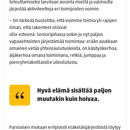
toteuttamiseksi tarvitaan avointa mieltä ja valmiutta
järjestää aktiviteetteja eri toimijoiden voimin.
− On tärkeää huolehtia, että voimme toimia yli rajojen
ilman, että rakenteet olisivat
sille esteenä. Senioripihassa onkin jo nyt paljon
vapaaehtoisten järjestämää toimintaa: erään asukkaan
omainen vetää yhteislaulutuokioita, on käsityökerhoa,
äijäkerhoa omana toimintana, retkiä, jumppaa ja
pienryhmäkotilaisille ulkoilutusta.
Hyvä elämä sisältää paljon
muutakin kuin hoivaa.
Parviaisen mukaan erityisesti eläkeläisjärjestöistä löytyy