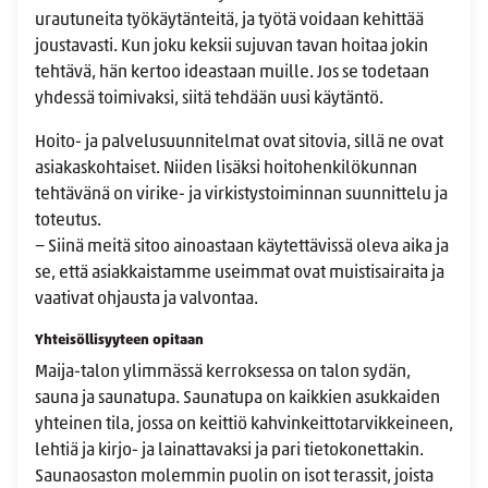
urautuneita työkäytänteitä, ja työtä voidaan kehittää
joustavasti. Kun joku keksii sujuvan tavan hoitaa jokin
tehtävä, hän kertoo ideastaan muille. Jos se todetaan
yhdessä toimivaksi, siitä tehdään uusi käytäntö.
Hoito- ja palvelusuunnitelmat ovat sitovia, sillä ne ovat
asiakaskohtaiset. Niiden lisäksi hoitohenkilökunnan
tehtävänä on virike- ja virkistystoiminnan suunnittelu ja
toteutus.
− Siinä meitä sitoo ainoastaan käytettävissä oleva aika ja
se, että asiakkaistamme useimmat ovat muistisairaita ja
vaativat ohjausta ja valvontaa.
Yhteisöllisyyteen opitaan
Maija-talon ylimmässä kerroksessa on talon sydän,
sauna ja saunatupa. Saunatupa on kaikkien asukkaiden
yhteinen tila, jossa on keittiö kahvinkeittotarvikkeineen,
lehtiä ja kirjo- ja lainattavaksi ja pari tietokonettakin.
Saunaosaston molemmin puolin on isot terassit, joista