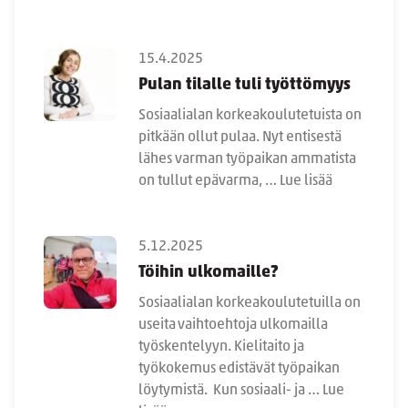
15.4.2025
Pulan tilalle tuli työttömyys
Sosiaalialan korkeakoulutetuista on
pitkään ollut pulaa. Nyt entisestä
lähes varman työpaikan ammatista
on tullut epävarma, …
Lue lisää
5.12.2025
Töihin ulkomaille?
Sosiaalialan korkeakoulutetuilla on
useita vaihtoehtoja ulkomailla
työskentelyyn. Kielitaito ja
työkokemus edistävät työpaikan
löytymistä. Kun sosiaali- ja …
Lue