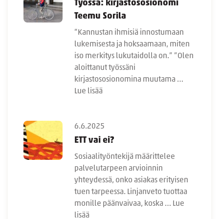
Työssä: kirjastososionomi
Teemu Sorila
”Kannustan ihmisiä innostumaan
lukemisesta ja hoksaamaan, miten
iso merkitys lukutaidolla on.” ”Olen
aloittanut työssäni
kirjastososionomina muutama …
Lue lisää
6.6.2025
ETT vai ei?
Sosiaalityöntekijä määrittelee
palvelutarpeen arvioinnin
yhteydessä, onko asiakas erityisen
tuen tarpeessa. Linjanveto tuottaa
monille päänvaivaa, koska …
Lue
lisää