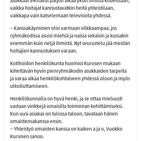
asukkaat viettävät paljon aikaa yksin omissa kodeissaan,
vaikka hoitajat kannustavatkin heitä yhteistilaan,
vaikkapa vain katselemaan televisiota yhdessä.
− Kanssakäyminen olisi varmaan vilkkaampaa, jos
ryhmäkodissa asuisi miehiä ja naisia sekaisin ja kussakin
enemmän kuin neljä ihmistä. Nyt seurustelu jää meidän
hoitajien kannustuksen varaan.
Kotihoidon henkilökunta huomioi Kurosen mukaan
kiitettävän hyvin pienryhmäkodin asukkaiden tarpeita
ja varaa aikaa henkilökohtaiseen yhdessä oloon ja myös
ulkoiluttamiseen.
Henkilökunnalla on hyvä henki, ja se ottaa mieluusti
vastaan vinkkejä omaisilta toiminnan kehittämiseksi.
Kun uusi asiakas on tulossa taloon, tavataan hänen
omaistensakanssa ensin.
− Yhteistyö omaisten kanssa on kaiken a ja o, Vuokko
Kuronen sanoo.