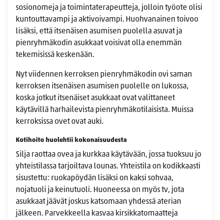
sosionomeja ja toimintaterapeutteja, jolloin työote olisi
kuntouttavampi ja aktivoivampi. Huohvanainen toivoo
lisäksi, että itsenäisen asumisen puolella asuvat ja
pienryhmäkodin asukkaat voisivat olla enemmän
tekemisissä keskenään.
Nyt viidennen kerroksen pienryhmäkodin ovi saman
kerroksen itsenäisen asumisen puolelle on lukossa,
koska jotkut itsenäiset asukkaat ovat valittaneet
käytävillä harhailevista pienryhmäkotilaisista. Muissa
kerroksissa ovet ovat auki.
Kotihoito huolehtii kokonaisuudesta
Silja raottaa ovea ja kurkkaa käytävään, jossa tuoksuu jo
yhteistilassa tarjoiltava lounas. Yhteistila on kodikkaasti
sisustettu: ruokapöydän lisäksi on kaksi sohvaa,
nojatuoli ja keinutuoli. Huoneessa on myös tv, jota
asukkaat jäävät joskus katsomaan yhdessä aterian
jälkeen. Parvekkeella kasvaa kirsikkatomaatteja