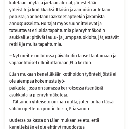
katetaan pöytä ja jaetaan ateriat, järjestetään
yhteistiloja kodikkaiksi. Iltaisin ja aamuisin autetaan
pesussa ja annetaan lääkkeet apteekin jakamista
annospusseista. Hoitajat myös suunnittelevat ja
toteuttavat erilaisia tapahtumia pienryhmäkodin
asukkaille: pitävät laulu- ja jumppatuokioita, järjestävät
retkiä ja muita tapahtumia.
− Nyt meille on tulossa päiväkodin lapset laulamaan ja
vapaaehtoiset ulkoiluttamaan,Elia kertoo.
Elian mukaan kenelläkään kotihoidon työntekijöistä ei
ole aiempaa kokemusta työ-
paikasta, jossa on samassa kerroksessa itsenäisiä
asukkaita ja pienryhmäkoteja.
− Tällainen yhteiselo on ihan uutta, joten onhan tässä
vähän opettelua puolin toisin, Elia sanoo.
Uudessa paikassa on Elian mukaan se etu, että
kenellekään ei ole ehtinyt muodostua