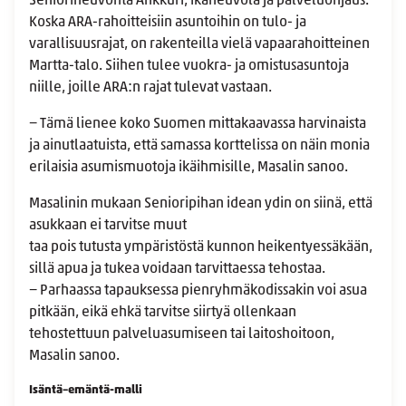
Seniorineuvonta Ankkuri, ikäneuvola ja palveluohjaus.
Koska ARA-rahoitteisiin asuntoihin on tulo- ja
varallisuusrajat, on rakenteilla vielä vapaarahoitteinen
Martta-talo. Siihen tulee vuokra- ja omistusasuntoja
niille, joille ARA:n rajat tulevat vastaan.
− Tämä lienee koko Suomen mittakaavassa harvinaista
ja ainutlaatuista, että samassa korttelissa on näin monia
erilaisia asumismuotoja ikäihmisille, Masalin sanoo.
Masalinin mukaan Senioripihan idean ydin on siinä, että
asukkaan ei tarvitse muut
taa pois tutusta ympäristöstä kunnon heikentyessäkään,
sillä apua ja tukea voidaan tarvittaessa tehostaa.
− Parhaassa tapauksessa pienryhmäkodissakin voi asua
pitkään, eikä ehkä tarvitse siirtyä ollenkaan
tehostettuun palveluasumiseen tai laitoshoitoon,
Masalin sanoo.
Isäntä–emäntä-malli