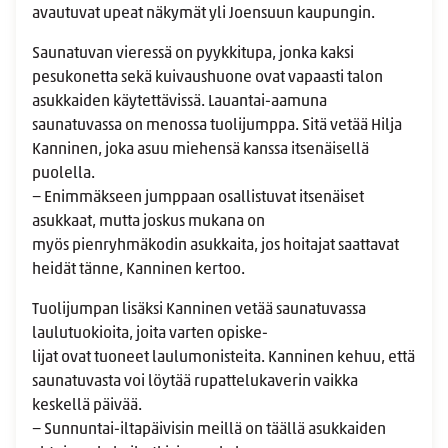
avautuvat upeat näkymät yli Joensuun kaupungin.
Saunatuvan vieressä on pyykkitupa, jonka kaksi
pesukonetta sekä kuivaushuone ovat vapaasti talon
asukkaiden käytettävissä. Lauantai-aamuna
saunatuvassa on menossa tuolijumppa. Sitä vetää Hilja
Kanninen, joka asuu miehensä kanssa itsenäisellä
puolella.
− Enimmäkseen jumppaan osallistuvat itsenäiset
asukkaat, mutta joskus mukana on
myös pienryhmäkodin asukkaita, jos hoitajat saattavat
heidät tänne, Kanninen kertoo.
Tuolijumpan lisäksi Kanninen vetää saunatuvassa
laulutuokioita, joita varten opiske-
lijat ovat tuoneet laulumonisteita. Kanninen kehuu, että
saunatuvasta voi löytää rupattelukaverin vaikka
keskellä päivää.
− Sunnuntai-iltapäivisin meillä on täällä asukkaiden