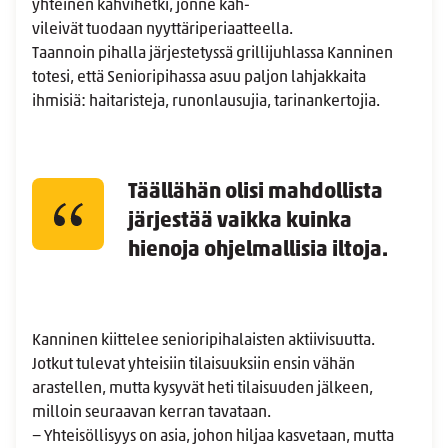
yhteinen kahvihetki, jonne kah-
vileivät tuodaan nyyttäriperiaatteella.
Taannoin pihalla järjestetyssä grillijuhlassa Kanninen
totesi, että Senioripihassa asuu paljon lahjakkaita
ihmisiä: haitaristeja, runonlausujia, tarinankertojia.
Täällähän olisi mahdollista
järjestää vaikka kuinka
hienoja ohjelmallisia iltoja.
Kanninen kiittelee senioripihalaisten aktiivisuutta.
Jotkut tulevat yhteisiin tilaisuuksiin ensin vähän
arastellen, mutta kysyvät heti tilaisuuden jälkeen,
milloin seuraavan kerran tavataan.
− Yhteisöllisyys on asia, johon hiljaa kasvetaan, mutta