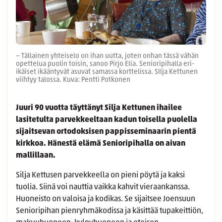
− Tällainen yhteiselo on ihan uutta, joten onhan tässä vähän
opettelua puolin toisin, sanoo Pirjo Elia. Senioripihalla eri-
ikäiset ikääntyvät asuvat samassa korttelissa. SIlja Kettunen
viihtyy talossa. Kuva: Pentti Potkonen
Juuri 90 vuotta täyttänyt Silja Kettunen ihailee
lasitetulta parvekkeeltaan kadun toisella puolella
sijaitsevan ortodoksisen pappisseminaarin pientä
kirkkoa. Hänestä elämä Senioripihalla on aivan
mallillaan.
Silja Kettusen parvekkeella on pieni pöytä ja kaksi
tuolia. Siinä voi nauttia vaikka kahvit vieraankanssa.
Huoneisto on valoisa ja kodikas. Se sijaitsee Joensuun
Senioripihan pienryhmäkodissa ja käsittää tupakeittiön,