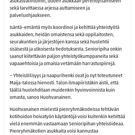
asukasvalintoihin, uuden asukkaan perehdyttämiseen
sekä tarvittaessa arjessa auttamiseen ja
palveluohjaukseen.
Isäntä–emäntä myös koordinoi ja kehittää yhteistyötä
asukkaiden, heidän omaistensa sekä oppilaitosten,
seurakuntien ja järjestöjen kanssa sekä huolehtii
sisäisestä ja ulkoisesta tiedotuksesta. Senioripiha onkin
saanut kiitettävän paljon yhteistyökumppaneita sekä
vapaaehtoisia ja omaisia vetämään harrastuspiirejä.
− Yhteisöllisyys ja naapurihenki ovat jo nyt toteutuneet
Maija-talossa hienosti. Talon ilmapiiristäkin aistii, että
täällä huolehditaan muidenkin hyvinvoinnista kuin
omasta, sanoo Huohvanainen.
Huohvanaisen mielestä pienryhmäkodeissa tehtävän
kotihoidon hoivatyön käytäntöjä voisi kuitenkin kehittää
vielä enemmän vastaamaan Senioripihan yhteisöideaa.
Pienryhmäkotien asukkaita voisi kannustaa