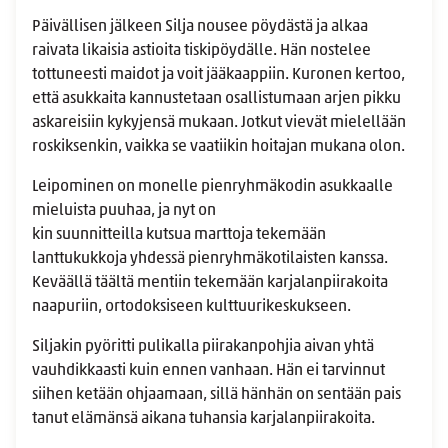
Päivällisen jälkeen Silja nousee pöydästä ja alkaa
raivata likaisia astioita tiskipöydälle. Hän nostelee
tottuneesti maidot ja voit jääkaappiin. Kuronen kertoo,
että asukkaita kannustetaan osallistumaan arjen pikku
askareisiin kykyjensä mukaan. Jotkut vievät mielellään
roskiksenkin, vaikka se vaatiikin hoitajan mukana olon.
Leipominen on monelle pienryhmäkodin asukkaalle
mieluista puuhaa, ja nyt on
kin suunnitteilla kutsua marttoja tekemään
lanttukukkoja yhdessä pienryhmäkotilaisten kanssa.
Keväällä täältä mentiin tekemään karjalanpiirakoita
naapuriin, ortodoksiseen kulttuurikeskukseen.
Siljakin pyöritti pulikalla piirakanpohjia aivan yhtä
vauhdikkaasti kuin ennen vanhaan. Hän ei tarvinnut
siihen ketään ohjaamaan, sillä hänhän on sentään pais
tanut elämänsä aikana tuhansia karjalanpiirakoita.