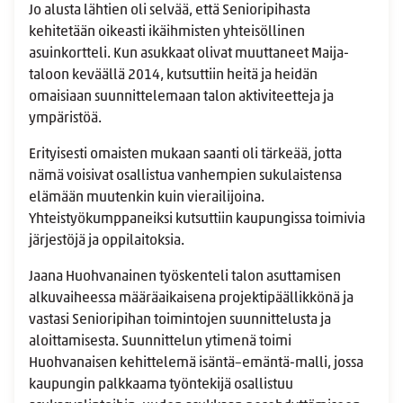
Jo alusta lähtien oli selvää, että Senioripihasta
kehitetään oikeasti ikäihmisten yhteisöllinen
asuinkortteli. Kun asukkaat olivat muuttaneet Maija-
taloon keväällä 2014, kutsuttiin heitä ja heidän
omaisiaan suunnittelemaan talon aktiviteetteja ja
ympäristöä.
Erityisesti omaisten mukaan saanti oli tärkeää, jotta
nämä voisivat osallistua vanhempien sukulaistensa
elämään muutenkin kuin vierailijoina.
Yhteistyökumppaneiksi kutsuttiin kaupungissa toimivia
järjestöjä ja oppilaitoksia.
Jaana Huohvanainen työskenteli talon asuttamisen
alkuvaiheessa määräaikaisena projektipäällikkönä ja
vastasi Senioripihan toimintojen suunnittelusta ja
aloittamisesta. Suunnittelun ytimenä toimi
Huohvanaisen kehittelemä isäntä–emäntä-malli, jossa
kaupungin palkkaama työntekijä osallistuu