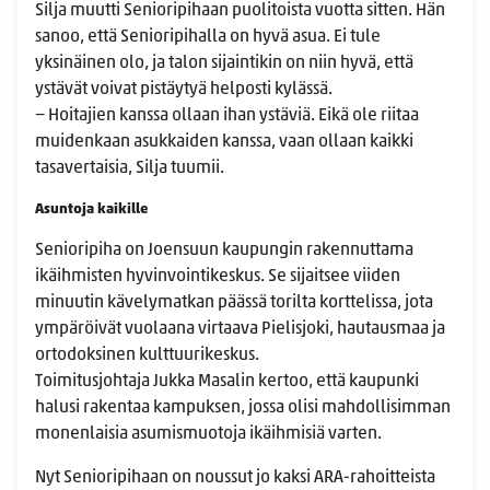
Silja muutti Senioripihaan puolitoista vuotta sitten. Hän
sanoo, että Senioripihalla on hyvä asua. Ei tule
yksinäinen olo, ja talon sijaintikin on niin hyvä, että
ystävät voivat pistäytyä helposti kylässä.
− Hoitajien kanssa ollaan ihan ystäviä. Eikä ole riitaa
muidenkaan asukkaiden kanssa, vaan ollaan kaikki
tasavertaisia, Silja tuumii.
Asuntoja kaikille
Senioripiha on Joensuun kaupungin rakennuttama
ikäihmisten hyvinvointikeskus. Se sijaitsee viiden
minuutin kävelymatkan päässä torilta korttelissa, jota
ympäröivät vuolaana virtaava Pielisjoki, hautausmaa ja
ortodoksinen kulttuurikeskus.
Toimitusjohtaja Jukka Masalin kertoo, että kaupunki
halusi rakentaa kampuksen, jossa olisi mahdollisimman
monenlaisia asumismuotoja ikäihmisiä varten.
Nyt Senioripihaan on noussut jo kaksi ARA-rahoitteista