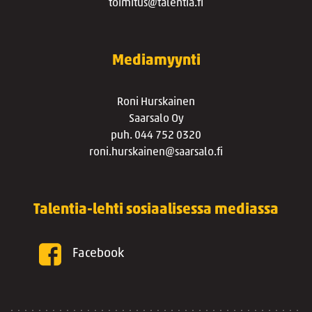
toimitus@talentia.fi
Mediamyynti
Roni Hurskainen
Saarsalo Oy
puh. 044 752 0320
roni.hurskainen@saarsalo.fi
Talentia-lehti sosiaalisessa mediassa
Facebook