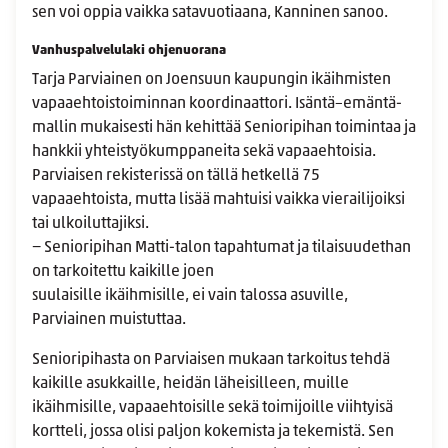
sen voi oppia vaikka satavuotiaana, Kanninen sanoo.
Vanhuspalvelulaki ohjenuorana
Tarja Parviainen on Joensuun kaupungin ikäihmisten
vapaaehtoistoiminnan koordinaattori. Isäntä–emäntä-
mallin mukaisesti hän kehittää Senioripihan toimintaa ja
hankkii yhteistyökumppaneita sekä vapaaehtoisia.
Parviaisen rekisterissä on tällä hetkellä 75
vapaaehtoista, mutta lisää mahtuisi vaikka vierailijoiksi
tai ulkoiluttajiksi.
− Senioripihan Matti-talon tapahtumat ja tilaisuudethan
on tarkoitettu kaikille joen
suulaisille ikäihmisille, ei vain talossa asuville,
Parviainen muistuttaa.
Senioripihasta on Parviaisen mukaan tarkoitus tehdä
kaikille asukkaille, heidän läheisilleen, muille
ikäihmisille, vapaaehtoisille sekä toimijoille viihtyisä
kortteli, jossa olisi paljon kokemista ja tekemistä. Sen