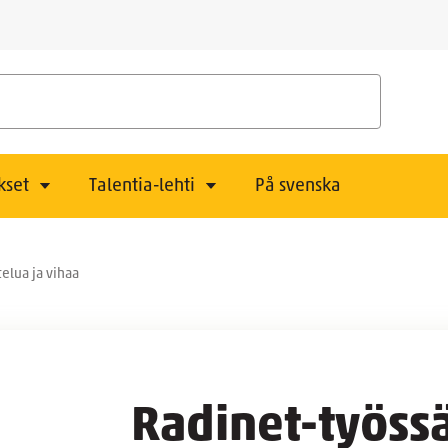
kset
Talentia-lehti
På svenska
elua ja vihaa
Radinet-työss