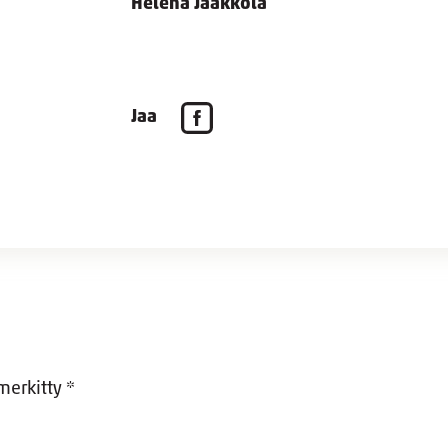
Helena Jaakkola
Jaa
 merkitty
*