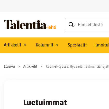
Hae lehdestä
Artikkelit
Kolumnit
Spesiaalit
Ilmoitu
Etusivu
Artikkelit
Radinet-työssä: Hyvä elämä ilman ääriajatt
Luetuimmat