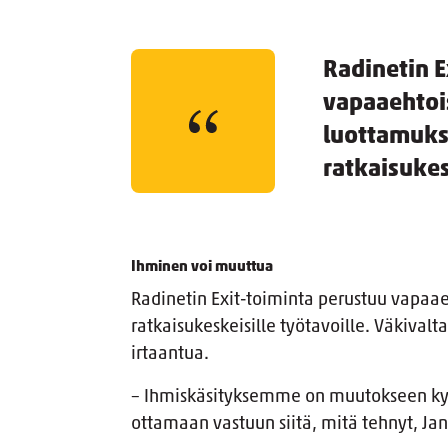
Radinetin E
vapaaehtoi
luottamuks
ratkaisukes
Ihminen voi muuttua
Radinetin Exit-toiminta perustuu vapaa
ratkaisukeskeisille työtavoille. Väkivalt
irtaantua.
– Ihmiskäsityksemme on muutokseen kyke
ottamaan vastuun siitä, mitä tehnyt, Jan