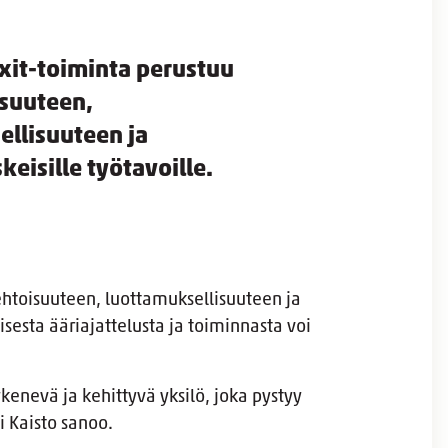
xit-toiminta perustuu
suuteen,
ellisuuteen ja
keisille työtavoille.
ehtoisuuteen, luottamuksellisuuteen ja
aisesta ääriajattelusta ja toiminnasta voi
nevä ja kehittyvä yksilö, joka pystyy
i Kaisto sanoo.