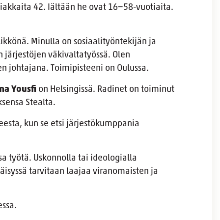
akkaita 42. Iältään he ovat 16−58-vuotiaita.
ikkönä. Minulla on sosiaalityöntekijän ja
 järjestöjen väkivaltatyössä. Olen
n johtajana. Toimipisteeni on Oulussa.
a Yousfi
on Helsingissä. Radinet on toiminut
ksensa Stealta.
teesta, kun se etsi järjestökumppania
sa työtä. Uskonnolla tai ideologialla
äisyssä tarvitaan laajaa viranomaisten ja
essa.