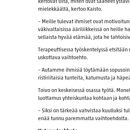
kertovat siitä, miten ovat saaneet ystäv
mielekkäältä, kertoo Kaisto.
– Meille tulevat ihmiset ovat motivoitu
väkivaltaisissa ääriliikkeissä on heille h
sellaista hyvää elämää, jota he tahtoisiv
Terapeuttisessa työskentelyssä etsitään r
uskottava vaihtoehto.
– Autamme ihmisiä löytämään sopusoinn
ristiriitaisia tunteita, katumusta ja häpe
Toivo on keskeisessä osassa työtä. Monel
luottamus yhteiskuntaa kohtaan ja ko
– Siksi on tärkeää vahvistaa kuulluksi tu
enää tunnu paremmalta vaihtoehdolta.