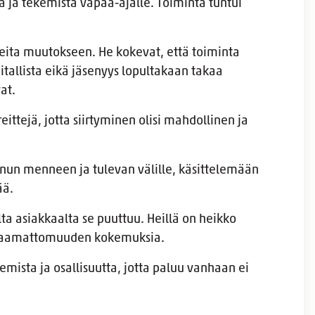
iä ja tekemistä vapaa-ajalle. Toiminta tuntui
neita muutokseen. He kokevat, että toiminta
aitallista eikä jäsenyys lopultakaan takaa
at.
eittejä, jotta siirtyminen olisi mahdollinen ja
un menneen ja tulevan välille, käsittelemään
ää.
ta asiakkaalta se puuttuu. Heillä on heikko
htaamattomuuden kokemuksia.
lemista ja osallisuutta, jotta paluu vanhaan ei