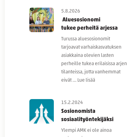
5.8.2026
Aluesosionomi
tukee perheitä arjessa
Turussa aluesosionomit
tarjoavat varhaiskasvatuksen
asiakkaina olevien lasten
perheille tukea erilaisissa arjen
tilanteissa, jotta vanhemmat
eivät …
Lue lisää
15.2.2024
Sosionomista
sosiaalityöntekijäksi
Ylempi AMK ei ole ainoa