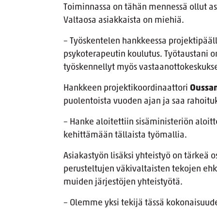
Toiminnassa on tähän mennessä ollut asi
Valtaosa asiakkaista on miehiä.
– Työskentelen hankkeessa projektipääll
psykoterapeutin koulutus. Työtaustani on
työskennellyt myös vastaanottokeskukse
Hankkeen projektikoordinaattori
Oussam
puolentoista vuoden ajan ja saa rahoitu
– Hanke aloitettiin sisäministeriön aloit
kehittämään tällaista työmallia.
Asiakastyön lisäksi yhteistyö on tärkeä o
perusteltujen väkivaltaisten tekojen ehk
muiden järjestöjen yhteistyötä.
– Olemme yksi tekijä tässä kokonaisuud