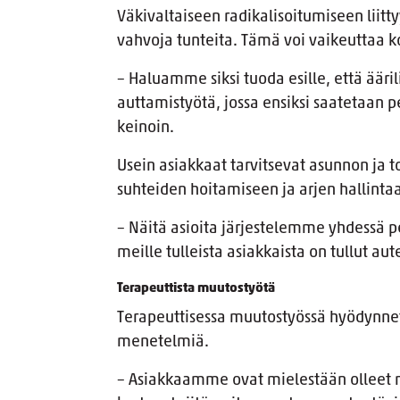
Väkivaltaiseen radikalisoitumiseen liitt
vahvoja tunteita. Tämä voi vaikeuttaa k
– Haluamme siksi tuoda esille, että äärili
auttamistyötä, jossa ensiksi saatetaan p
keinoin.
Usein asiakkaat tarvitsevat asunnon ja t
suhteiden hoitamiseen ja arjen hallinta
– Näitä asioita järjestelemme yhdessä p
meille tulleista asiakkaista on tullut aute
Terapeuttista muutostyötä
Terapeuttisessa muutostyössä hyödynnet
menetelmiä.
– Asiakkaamme ovat mielestään olleet m