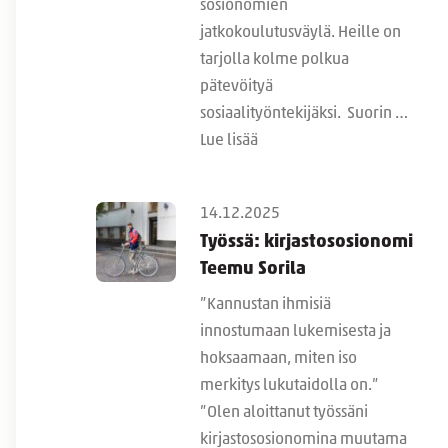
sosionomien
jatkokoulutusväylä. Heille on
tarjolla kolme polkua
pätevöityä
sosiaalityöntekijäksi. Suorin …
Lue lisää
14.12.2025
Työssä: kirjastososionomi
Teemu Sorila
”Kannustan ihmisiä
innostumaan lukemisesta ja
hoksaamaan, miten iso
merkitys lukutaidolla on.”
”Olen aloittanut työssäni
kirjastososionomina muutama