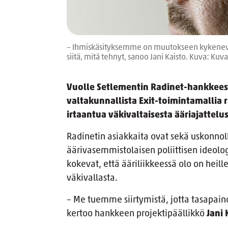
– Ihmiskäsityksemme on muutokseen kykenevä j
siitä, mitä tehnyt, sanoo Jani Kaisto. Kuva: Ku
Vuolle Setlementin Radinet-hankkeess
valtakunnallista Exit-toimintamallia r
irtaantua väkivaltaisesta ääriajattelus
Radinetin asiakkaita ovat sekä uskonnoll
äärivasemmistolaisen poliittisen ideolog
kokevat, että ääriliikkeessä olo on heille
väkivallasta.
– Me tuemme siirtymistä, jotta tasapaino
kertoo hankkeen projektipäällikkö
Jani 