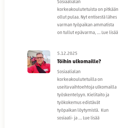
Sosiaalialan
korkeakoulutetuista on pitkään
ollut pulaa. Nyt entisestä lähes
varman työpaikan ammatista
on tullut epävarma, …
Lue lisää
5.12.2025
Töihin ulkomaille?
Sosiaalialan
korkeakoulutetuilla on
useita vaihtoehtoja ulkomailla
työskentelyyn. Kielitaito ja
työkokemus edistävät
työpaikan löytymistä. Kun
sosiaali- ja …
Lue lisää