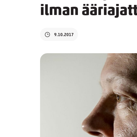
ilman ääriajat
9.10.2017