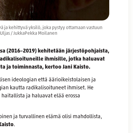
a kehittyvä yksilö, joka pystyy ottamaan vastuun
vaUljas / JukkaPekka Moilanen
a (2016–2019) kehitetään järjestöpohjaista,
adikalisoituneille ihmisille, jotka haluavat
ta ja toiminnasta, kertoo Jani Kaisto.
isen ideologian että äärioikeistolaisen ja
ian kautta radikalisoituneet ihmiset. He
 haitallista ja haluavat elää erossa
inen ja turvallinen elämä olisi mahdollista,
Kaisto
.