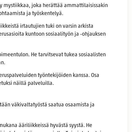
yy mystiikkaa, joka herättää ammattilaisissakin
ohtaamista ja työskentelyä.
ikkeistä irtautujien tuki on varsin arkista
erusasioita kuntoon sosiaalityön ja ‑ohjauksen
oimeentulon. He tarvitsevat tukea sosiaalisten
an.
eruspalveluiden työntekijöiden kanssa. Osa
tuksi näillä palveluilla.
ään väkivaltatyöstä saatua osaamista ja
ukana ääriliikkeissä hyvästä syystä. He