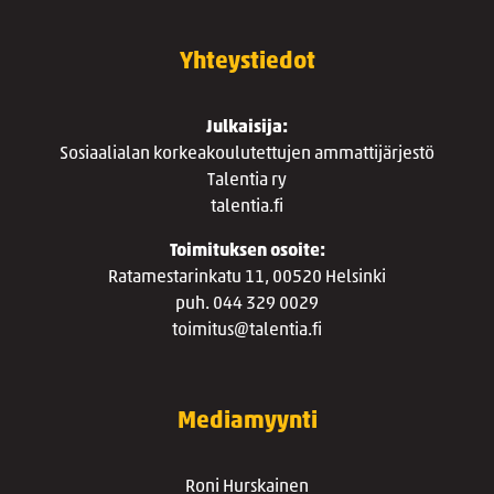
Yhteystiedot
Julkaisija:
Sosiaalialan korkeakoulutettujen ammattijärjestö
Talentia ry
talentia.fi
Toimituksen osoite:
Ratamestarinkatu 11, 00520 Helsinki
puh. 044 329 0029
toimitus@talentia.fi
Mediamyynti
Roni Hurskainen