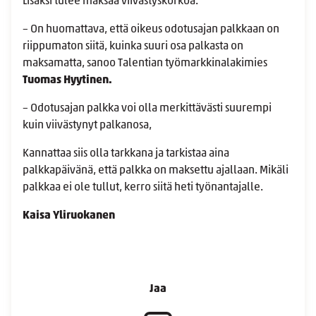
Lisäksi tulee maksaa viivästyskorkoa.
– On huomattava, että oikeus odotusajan palkkaan on
riippumaton siitä, kuinka suuri osa palkasta on
maksamatta, sanoo Talentian työmarkkinalakimies
Tuomas Hyytinen.
– Odotusajan palkka voi olla merkittävästi suurempi
kuin viivästynyt palkanosa,
Kannattaa siis olla tarkkana ja tarkistaa aina
palkkapäivänä, että palkka on maksettu ajallaan. Mikäli
palkkaa ei ole tullut, kerro siitä heti työnantajalle.
Kaisa Yliruokanen
Jaa