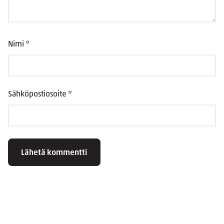
Nimi
*
Sähköpostiosoite
*