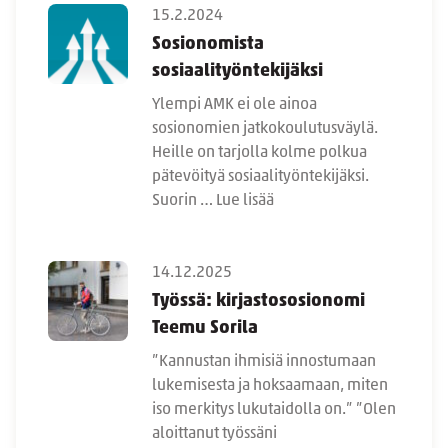
15.2.2024
Sosionomista
sosiaalityöntekijäksi
Ylempi AMK ei ole ainoa
sosionomien jatkokoulutusväylä.
Heille on tarjolla kolme polkua
pätevöityä sosiaalityöntekijäksi.
Suorin …
Lue lisää
14.12.2025
Työssä: kirjastososionomi
Teemu Sorila
”Kannustan ihmisiä innostumaan
lukemisesta ja hoksaamaan, miten
iso merkitys lukutaidolla on.” ”Olen
aloittanut työssäni