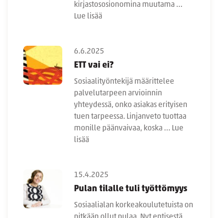
kirjastososionomina muutama …
Lue lisää
6.6.2025
ETT vai ei?
Sosiaalityöntekijä määrittelee
palvelutarpeen arvioinnin
yhteydessä, onko asiakas erityisen
tuen tarpeessa. Linjanveto tuottaa
monille päänvaivaa, koska …
Lue
lisää
15.4.2025
Pulan tilalle tuli työttömyys
Sosiaalialan korkeakoulutetuista on
pitkään ollut pulaa. Nyt entisestä