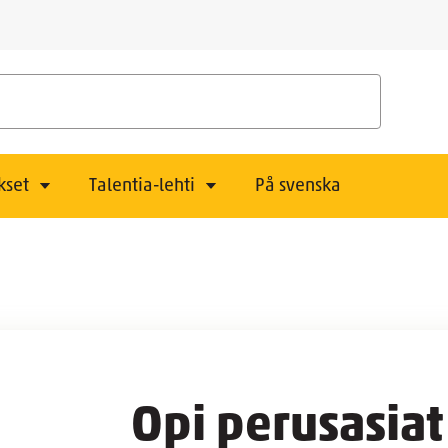
kset
Talentia-lehti
På svenska
Opi perusasiat