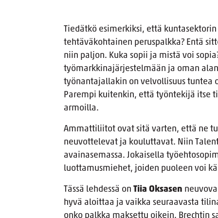
Tiedätkö esimerkiksi, että kuntasektorin
tehtäväkohtainen peruspalkka? Entä sitt
niin paljon. Kuka sopii ja mistä voi sop
työmarkkinajärjestelmään ja oman alan
työnantajallakin on velvollisuus tuntea
Parempi kuitenkin, että työntekijä itse t
armoilla.
Ammattiliitot ovat sitä varten, että ne t
neuvottelevat ja kouluttavat. Niin Tale
avainasemassa. Jokaisella työehtosopim
luottamusmiehet, joiden puoleen voi kä
Tässä lehdessä on
Tiia Oksasen
neuvova 
hyvä aloittaa ja vaikka seuraavasta tili
onko palkka maksettu oikein. Brechtin sa