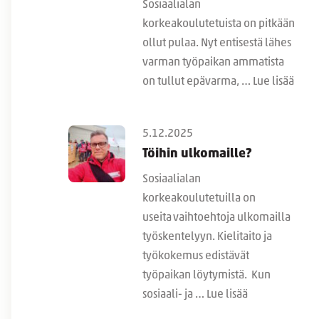
Sosiaalialan
korkeakoulutetuista on pitkään
ollut pulaa. Nyt entisestä lähes
varman työpaikan ammatista
on tullut epävarma, …
Lue lisää
5.12.2025
Töihin ulkomaille?
Sosiaalialan
korkeakoulutetuilla on
useita vaihtoehtoja ulkomailla
työskentelyyn. Kielitaito ja
työkokemus edistävät
työpaikan löytymistä. Kun
sosiaali- ja …
Lue lisää