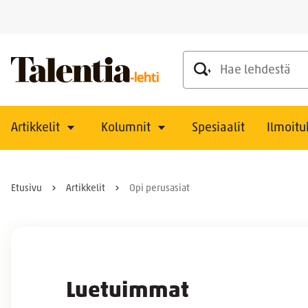
Hae lehdestä
Artikkelit
Kolumnit
Spesiaalit
Ilmoitu
Etusivu
Artikkelit
Opi perusasiat
Luetuimmat