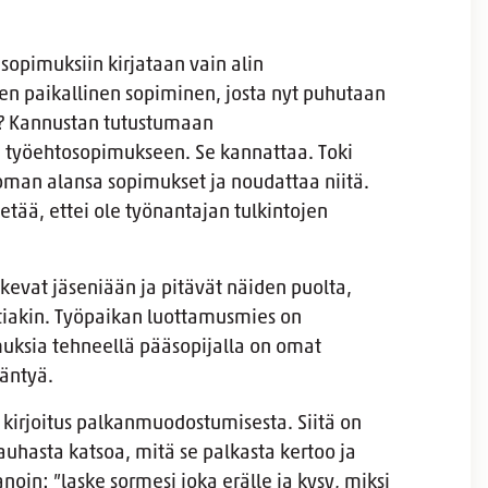
 sopimuksiin kirjataan vain alin
en paikallinen sopiminen, josta nyt puhutaan
ia? Kannustan tutustumaan
 työehtosopimukseen. Se kannattaa. Toki
 oman alansa sopimukset ja noudattaa niitä.
ietää, ettei ole työnantajan tulkintojen
ukevat jäseniään ja pitävät näiden puolta,
ntiakin. Työpaikan luottamusmies on
uksia tehneellä pääsopijalla on omat
äntyä.
kirjoitus palkanmuodostumisesta. Siitä on
nauhasta katsoa, mitä se palkasta kertoo ja
noin: ”laske sormesi joka erälle ja kysy, miksi