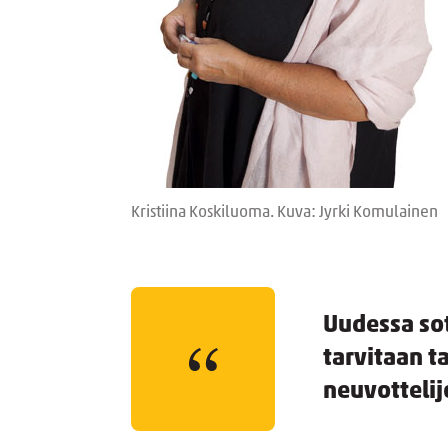
Kristiina Koskiluoma. Kuva: Jyrki Komulainen
Uudessa so
tarvitaan t
neuvottelij