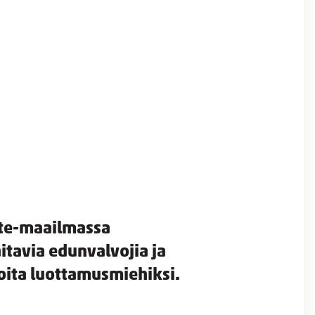
te-maailmassa
aitavia edunvalvojia ja
oita luottamusmiehiksi.