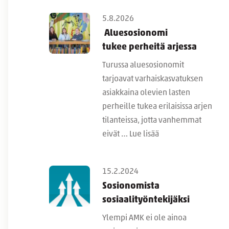
5.8.2026
Aluesosionomi
tukee perheitä arjessa
Turussa aluesosionomit
tarjoavat varhaiskasvatuksen
asiakkaina olevien lasten
perheille tukea erilaisissa arjen
tilanteissa, jotta vanhemmat
eivät …
Lue lisää
15.2.2024
Sosionomista
sosiaalityöntekijäksi
Ylempi AMK ei ole ainoa