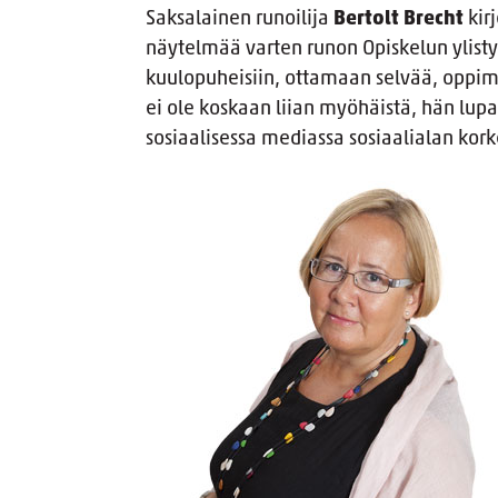
Saksalainen runoilija
Bertolt Brecht
kirj
näytelmää varten runon Opiskelun ylist
kuulopuheisiin, ottamaan selvää, oppimaa
ei ole koskaan liian myöhäistä, hän lupa
sosiaalisessa mediassa sosiaalialan kor