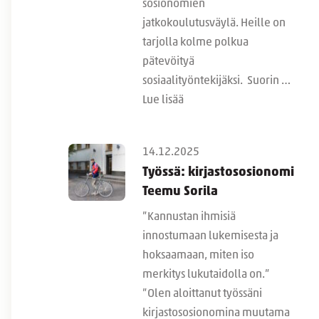
sosionomien
jatkokoulutusväylä. Heille on
tarjolla kolme polkua
pätevöityä
sosiaalityöntekijäksi. Suorin …
Lue lisää
14.12.2025
Työssä: kirjastososionomi
Teemu Sorila
”Kannustan ihmisiä
innostumaan lukemisesta ja
hoksaamaan, miten iso
merkitys lukutaidolla on.”
”Olen aloittanut työssäni
kirjastososionomina muutama