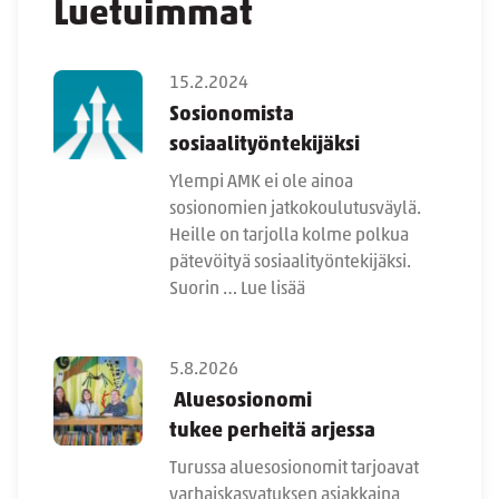
Luetuimmat
15.2.2024
Sosionomista
sosiaalityöntekijäksi
Ylempi AMK ei ole ainoa
sosionomien jatkokoulutusväylä.
Heille on tarjolla kolme polkua
pätevöityä sosiaalityöntekijäksi.
Suorin …
Lue lisää
5.8.2026
Aluesosionomi
tukee perheitä arjessa
Turussa aluesosionomit tarjoavat
varhaiskasvatuksen asiakkaina