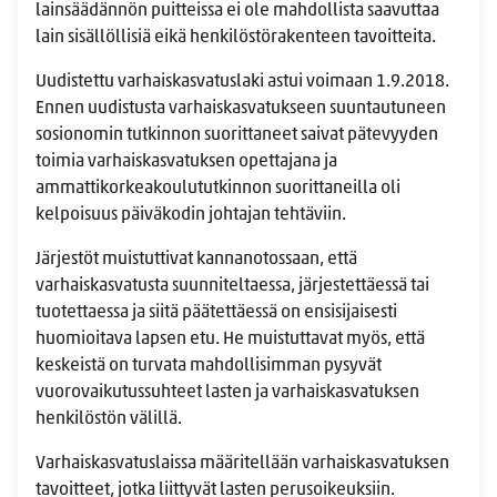
lainsäädännön puitteissa ei ole mahdollista saavuttaa
lain sisällöllisiä eikä henkilöstörakenteen tavoitteita.
Uudistettu varhaiskasvatuslaki astui voimaan 1.9.2018.
Ennen uudistusta varhaiskasvatukseen suuntautuneen
sosionomin tutkinnon suorittaneet saivat pätevyyden
toimia varhaiskasvatuksen opettajana ja
ammattikorkeakoulututkinnon suorittaneilla oli
kelpoisuus päiväkodin johtajan tehtäviin.
Järjestöt muistuttivat kannanotossaan, että
varhaiskasvatusta suunniteltaessa, järjestettäessä tai
tuotettaessa ja siitä päätettäessä on ensisijaisesti
huomioitava lapsen etu. He muistuttavat myös, että
keskeistä on turvata mahdollisimman pysyvät
vuorovaikutussuhteet lasten ja varhaiskasvatuksen
henkilöstön välillä.
Varhaiskasvatuslaissa määritellään varhaiskasvatuksen
tavoitteet, jotka liittyvät lasten perusoikeuksiin.