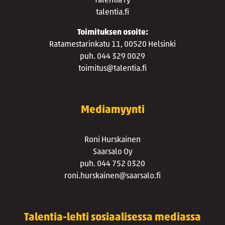
Talentia ry
talentia.fi
Toimituksen osoite:
Ratamestarinkatu 11, 00520 Helsinki
puh. 044 329 0029
toimitus@talentia.fi
Mediamyynti
Roni Hurskainen
Saarsalo Oy
puh. 044 752 0320
roni.hurskainen@saarsalo.fi
Talentia-lehti sosiaalisessa mediassa