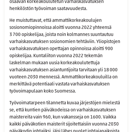
osaavan korkeakoulutetun varhaiskasvatuksen
henkilöstön työvoiman saatavuudesta.
He muistuttavat, että ammattikorkeakoulujen
sosionomiopinnoissa aloitti vuonna 2022 yhteensä
3 700 opiskelijaa, joista noin kolmannes suuntautuu
varhaiskasvatuksen sosionomien tehtäviin. Yliopistojen
varhaiskasvatuksen opettajan opinnoissa aloitti 900
opiskelijaa. Kuntaliiton vuonna 2022 tekemän
laskelman mukaan uusia korkeakoulutettuja
varhaiskasvatuksen asiantuntijoita tarvitaan yli 18 000
vuoteen 2030 mennessä. Ammattikorkeakouluilla on
merkittävä potentiaali vastata varhaiskasvatuksen
työvoimapulaan koko Suomessa.
Työvoimatarpeen tilannetta kuvaa järjestöjen mielestä
se, että kuntien päiväkodeissa on varhaiskasvatuksen
maistereita vain 960, kun vakansseja on 1600. Vaikka
kaikki päiväkotien maisterit sijoitettaisiin vuonna 2030
päiväkodin johtajiksi, jäisi lähes puolet johtajapaikoista