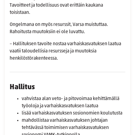
Tavoitteet ja todellisuus ovat erittäin kaukana
toisistaan.
Ongelmana on myös resurssit, Varsa muistuttaa.
Rahoitusta muutoksiin ei ole luvattu.
– Hallituksen tavoite nostaa varhaiskasvatuksen laatua
vaatii taloudellisia resursseja ja muutoksia
henkilöstörakenteessa.
Hallitus
vahvistaa alan veto- ja pitovoimaa kehittämällä
työoloja ja varhaiskasvatuksen laatua
lisää varhaiskasvatuksen sosionomien koulutusta
mahdollistaa varhaiskasvatuksen johtajan
tehtävässä toimimisen varhaiskasvatuksen
sosionomi YAMK-tutkinnolla