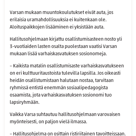
Varsan mukaan muuntokoulutukset eivät auta, jos
erilaisia uramahdollisuuksia ei kuitenkaan ole.
Aloituspaikkojen lisääminen ei yksistään auta.
Hallitusohjelmaan kirjattu osallistumisasteen nosto yli
3-vuotiaiden lasten osalta puolestaan vaatisi Varsan
mukaan lisää varhaiskasvatuksen sosionomeja.
– Kaikista matalin osallistumisaste varhaiskasvatukseen
on eri kulttuuritaustoista tulevilla lapsilla. Jos oikeasti
heidän osallistumistaan halutaan nostaa, tarvitaan
ryhmissä entistä enemmän sosiaalipedagogista
osaamista, jota varhaiskasvatuksen sosionomi tuo
lapsiryhmään.
Vaikka Varsa suhtautuu hallitusohjelmaan varovaisen
myönteisesti, on paljon vielä ilmassa.
– Hallitusohjelma on osittain ristiriitainen tavoitteissaan.