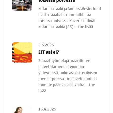
Toisessa polvessa
Katariina Laaki ja Anders Westerlund
ovat sosiaalialan ammattilaisia
toisessa polvessa. Kaverit kiittivät
Katariina Laakia (25) …
Lue lisää
6.6.2025
ETT vai ei?
Sosiaalityöntekijä määrittelee
palvelutarpeen arvioinnin
yhteydessä, onko asiakas erityisen
tuen tarpeessa. Linjanveto tuottaa
monille päänvaivaa, koska …
Lue
lisää
15.4.2025