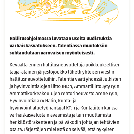
Hallitusohjelmassa luvataan useita uudistuksia
varhaiskasvatukseen. Talentiassa muutoksiin
suhtaudutaan varovaisen myönteisesti.
Keväällä ennen hallitusneuvotteluja poikkeuksellisen
laaja-alainen järjestöjoukko lähetti yhteisen viestin
hallitusneuvotteluihin. Talentia vaati yhdessä Julkisten
ja hyvinvointialojen liitto JHL:n, Ammattiliitto Jyty ry:n,
Ammattikorkeakoulujen rehtorineuvosto Arene ry:n,
Hyvinvointiala ry Halin, Kunta- ja
hyvinvointialuetyönantajat KT:n ja Kuntaliiton kanssa
varhaiskasvatuslain avaamista ja lain muuttamista
henkilöstörakenteen ja päiväkodin johtajan tehtävien
osalta. Järjestöjen mielestä on selvää, että nykyisen