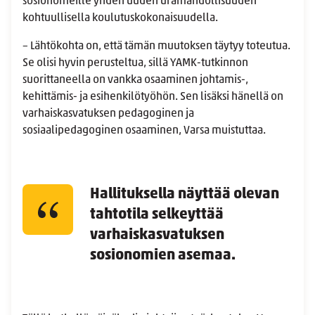
sosionomeille yhden uuden uramahdollisuuden
kohtuullisella koulutuskokonaisuudella.
– Lähtökohta on, että tämän muutoksen täytyy toteutua.
Se olisi hyvin perusteltua, sillä YAMK-tutkinnon
suorittaneella on vankka osaaminen johtamis-,
kehittämis- ja esihenkilötyöhön. Sen lisäksi hänellä on
varhaiskasvatuksen pedagoginen ja
sosiaalipedagoginen osaaminen, Varsa muistuttaa.
Hallituksella näyttää olevan
tahtotila selkeyttää
varhaiskasvatuksen
sosionomien asemaa.