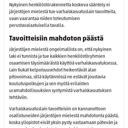
Nykyinen henkilöstörakennetta koskeva sääntely ei
järjestöjen mielestä tue varhaiskasvatuslain tavoitteita,
vaan vaarantaa niiden toteutumisen
perustavalaatuisella tavalla.
Tavoitteisiin mahdoton päästä
Järjestöjen mielestä ongelmallista on, että nykyinen
laki ei tunnista ja tue kaikkien henkilöstöryhmien
osaamisen täysimääräistä käyttöä varhaiskasvatuksessa.
Lain tiukat kelpoisuusehdot heikentävät alan
pitovoimaa, sillä käytännössä ne estävät joustavia
koulutuspolkujen ja sen myötä erilaisten
uramahdollisuuksien syntymistä varhaiskasvatuksen
tehtäviin.
Varhaiskasvatuslain tavoitteisiin on kannanottoon
osallistuneiden järjestöjen mielestä mahdotonta päästä,
koska yliopistot eivät yksin pysty vastaamaan pätevän ja