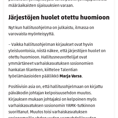
määräaikaisten sijaisuuksien varaan.
Järjestöjen huolet otettu huomioon
Nyt kun hallitusohjelma on julkaistu, ilmassa on
varovaista myönteisyyttä.
– Vaikka hallitusohjelman kirjaukset ovat hyvin
yleisluontoisia, niistä näkee, että järjestöjen huolet on
otettu huomioon. Hallitusneuvottelijat ovat
ymmärtäneet varhaiskasvatuksen sosionomien
hankalan tilanteen, kiittelee Talentian
työelämäasioiden päällikkö
Marja Varsa
.
Positiivisin asia on, että hallitusohjelmaan on kirjattu
päiväkodin johtajan kelpoisuusehdon muutos.
Kirjauksen mukaan johtajaksi on kelpoinen myös
varhaiskasvatuksen sosionomin YAMK-tutkinnon
suorittanut. Muutos toisi varhaiskasvatuksen