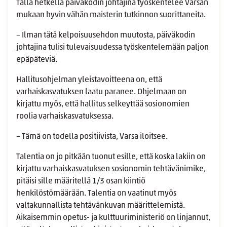
Tällä hetkellä päiväkodin johtajina työskentelee Varsan
mukaan hyvin vähän maisterin tutkinnon suorittaneita.
– Ilman tätä kelpoisuusehdon muutosta, päiväkodin
johtajina tulisi tulevaisuudessa työskentelemään paljon
epäpäteviä.
Hallitusohjelman yleistavoitteena on, että
varhaiskasvatuksen laatu paranee. Ohjelmaan on
kirjattu myös, että hallitus selkeyttää sosionomien
roolia varhaiskasvatuksessa.
– Tämä on todella positiivista, Varsa iloitsee.
Talentia on jo pitkään tuonut esille, että koska lakiin on
kirjattu varhaiskasvatuksen sosionomin tehtävänimike,
pitäisi sille määritellä 1/3 osan kiintiö
henkilöstömäärään. Talentia on vaatinut myös
valtakunnallista tehtävänkuvan määrittelemistä.
Aikaisemmin opetus- ja kulttuuriministeriö on linjannut,