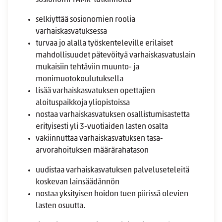
selkiyttää sosionomien roolia
varhaiskasvatuksessa
turvaa jo alalla työskenteleville erilaiset
mahdollisuudet pätevöityä varhaiskasvatuslain
mukaisiin tehtäviin muunto- ja
monimuotokoulutuksella
lisää varhaiskasvatuksen opettajien
aloituspaikkoja yliopistoissa
nostaa varhaiskasvatuksen osallistumisastetta
erityisesti yli 3-vuotiaiden lasten osalta
vakiinnuttaa varhaiskasvatuksen tasa-
arvorahoituksen määrärahatason
uudistaa varhaiskasvatuksen palveluseteleitä
koskevan lainsäädännön
nostaa yksityisen hoidon tuen piirissä olevien
lasten osuutta.