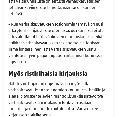
että valtakunnallista ohjeistusta varhaiskasvatuksen
tehtävänkuviin ei ole tarvetta, vaan se on kuntien
tehtävä.
– Kun varhaiskasvatuksen sosionomin tehtävä on uusi
eikä yleistä linjausta ole olemassa, osa kunnista ei ole
edes aloittanut tehtävänkuvien muodostamista, eikä
palkkaa varhaiskasvatuksen sosionomeja ollenkaan.
Tämä johtaa siihen, että varhaiskasvatuksen laatu
vaihtelee hyvin paljon riippuen siitä, missä kunnassa
lapsi asuu.
Myös ristiriitaisia kirjauksia
Hallitus on linjannut ohjelmassaan myös, että
varhaiskasvatuksen sosionomien koulutusta lisätään ja
alalla jo työskentelevien mahdollisuuksia pätevöityä
varhaiskasvatuslain mukaisiin tehtäviin lisätään
muunto- ja monimuotokoulutuksilla. Varsa näkee
kirjauksen ristiriitaisena.