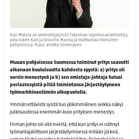
Kari Matela on ammattijärjestö Talentian sopimusasiantuntija,
joka lukee Karl ja Groucho Marxia ja matkustaa mieluiten
pohjoisessa. Kuva: Veikko Somerpuro
Muuan pohjoisessa Suomessa toiminut yritys saavutti
aikanaan kuuluisuutta kahdesta syystä: a) yritys oli
varsin menestyvä ja b) sen omistaja-johtaja halusi
periaatesyistä pitää toimintansa järjestäytyneen
työmarkkinaelämän ulkopuolella.
Ymmärrettävistä syistä tuo jälkimmäinen seikka näkyi
julkisuudessa enemmän kuin yrityksen menestys.
Firman johto oli sitä mieltä, että kun yritys ei nähnyt
työnantajaliittoon järjestäytymisessä mitään järkeä,