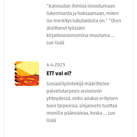
”Kannustan ihmisiä innostumaan
lukemisesta ja hoksaamaan, miten
iso merkitys lukutaidolla on.” ”Olen
aloittanut työssäni
kirjastososionomina muutama …
Lue lisää
6.6.2025
ETT vai ei?
Sosiaalityöntekijä määrittelee
palvelutarpeen arvioinnin
yhteydessä, onko asiakas erityisen
tuen tarpeessa. Linjanveto tuottaa
monille päänvaivaa, koska …
Lue
lisää