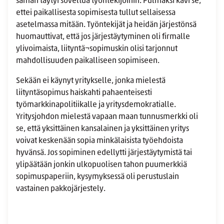
saman täytyi soveltua työntekijöihin. Pulmaksi kävi se,
ettei paikallisesta sopimisesta tullut sellaisessa
asetelmassa mitään. Työntekijät ja heidän järjestönsä
huomauttivat, että jos järjestäytyminen oli firmalle
ylivoimaista, liityntä¬sopimuskin olisi tarjonnut
mahdollisuuden paikalliseen sopimiseen.
Sekään ei käynyt yritykselle, jonka mielestä
liityntäsopimus haiskahti pahaenteisesti
työmarkkinapolitiikalle ja yritysdemokratialle.
Yritysjohdon mielestä vapaan maan tunnusmerkki oli
se, että yksittäinen kansalainen ja yksittäinen yritys
voivat keskenään sopia minkälaisista työehdoista
hyvänsä. Jos sopiminen edellytti järjestäytymistä tai
ylipäätään jonkin ulkopuolisen tahon puumerkkiä
sopimuspaperiin, kysymyksessä oli perustuslain
vastainen pakkojärjestely.