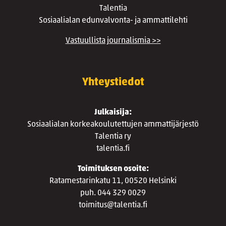
Talentia
Sosiaalialan edunvalvonta- ja ammattilehti
Vastuullista journalismia >>
Yhteystiedot
Julkaisija:
Sosiaalialan korkeakoulutettujen ammattijärjestö
Talentia ry
talentia.fi
Toimituksen osoite:
Ratamestarinkatu 11, 00520 Helsinki
puh. 044 329 0029
toimitus@talentia.fi