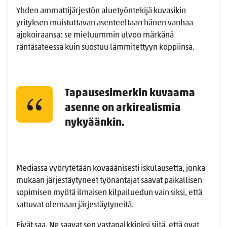
Yhden ammattijärjestön aluetyöntekijä kuvasikin
yrityksen muistuttavan asenteeltaan hänen vanhaa
ajokoiraansa: se mieluummin ulvoo märkänä
räntäsateessa kuin suostuu lämmitettyyn koppiinsa.
Tapausesimerkin kuvaama
asenne on arkirealismia
nykyäänkin.
Mediassa vyörytetään kovaäänisesti iskulausetta, jonka
mukaan järjestäytyneet työnantajat saavat paikallisen
sopimisen myötä ilmaisen kilpailuedun vain siksi, että
sattuvat olemaan järjestäytyneitä.
Eivät saa. Ne saavat sen vastapalkkioksi siitä, että ovat