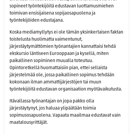
sopineet työntekijöitä edustavan luottamusmiehen
toimivan ensisijaisena sopijaosapuolena ja
työntekijöiden edustajana.
Koska mediamyllytys ei ole tämän yksinkertaisen faktan
toistelusta huolimatta vaimentunut,
järjestäytymättömien työnantajien kannattaisi tehdä
ekskursio läntiseen Eurooppaan ja kysellä, miten
paikallinen sopiminen muualla toteutuu.
Opintoretkellä huomattaisiin pian, ettei sellaista
järjestelmää ole, jossa paikallinen sopimus tehdään
kokonaan ilman ammattijärjestöjen tai muun
työntekijöitä edustavan organisaation myötävaikutusta.
Itävallassa työnantajan on jopa pakko olla
järjestäytynyt, jos haluaa ylipäätään toimia
sopimusosapuolena. Vapaata maailmaa edustavat vain
maatalousyrittäjät.