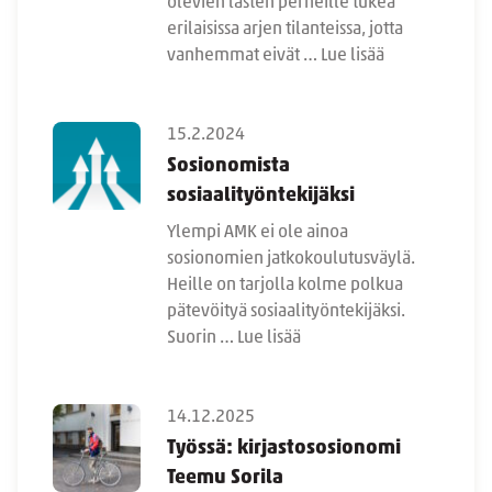
olevien lasten perheille tukea
erilaisissa arjen tilanteissa, jotta
vanhemmat eivät …
Lue lisää
15.2.2024
Sosionomista
sosiaalityöntekijäksi
Ylempi AMK ei ole ainoa
sosionomien jatkokoulutusväylä.
Heille on tarjolla kolme polkua
pätevöityä sosiaalityöntekijäksi.
Suorin …
Lue lisää
14.12.2025
Työssä: kirjastososionomi
Teemu Sorila