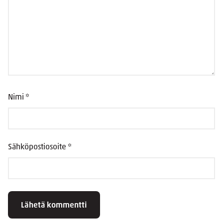
Nimi
*
Sähköpostiosoite
*