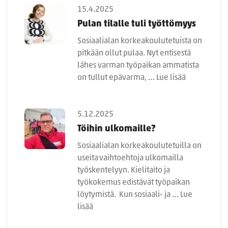
15.4.2025
Pulan tilalle tuli työttömyys
Sosiaalialan korkeakoulutetuista on
pitkään ollut pulaa. Nyt entisestä
lähes varman työpaikan ammatista
on tullut epävarma, …
Lue lisää
5.12.2025
Töihin ulkomaille?
Sosiaalialan korkeakoulutetuilla on
useita vaihtoehtoja ulkomailla
työskentelyyn. Kielitaito ja
työkokemus edistävät työpaikan
löytymistä. Kun sosiaali- ja …
Lue
lisää