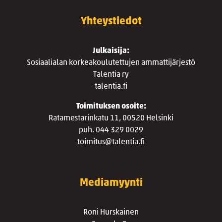
Yhteystiedot
Julkaisija:
Sosiaalialan korkeakoulutettujen ammattijärjestö
Talentia ry
talentia.fi
Toimituksen osoite:
Ratamestarinkatu 11, 00520 Helsinki
puh. 044 329 0029
toimitus@talentia.fi
Mediamyynti
Roni Hurskainen