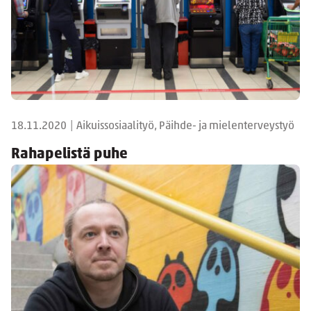
18.11.2020
|
Aikuissosiaalityö, Päihde- ja mielenterveystyö
Rahapelistä puhe