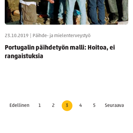
23.10.2019
|
Päihde- ja mielenterveystyö
Portugalin päihdetyön malli: Hoitoa, ei
rangaistuksia
Edellinen
1
2
3
4
5
Seuraava