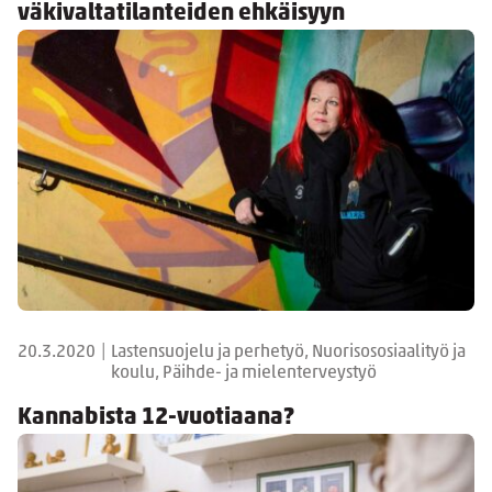
väkivaltatilanteiden ehkäisyyn
20.3.2020
|
Lastensuojelu ja perhetyö, Nuorisososiaalityö ja
koulu, Päihde- ja mielenterveystyö
Kannabista 12-vuotiaana?