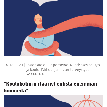
16.12.2020
|
Lastensuojelu ja perhetyö, Nuorisososiaalityö
ja koulu, Päihde- ja mielenterveystyö,
Sosiaaliala
”Koulukotiin virtaa nyt entistä enemmän
huumeita”