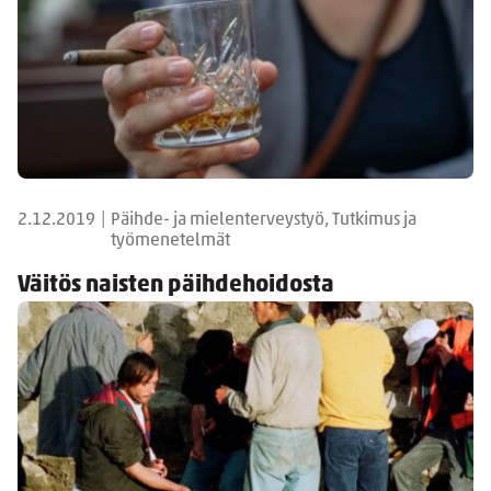
2.12.2019
|
Päihde- ja mielenterveystyö, Tutkimus ja
työmenetelmät
Väitös naisten päihdehoidosta