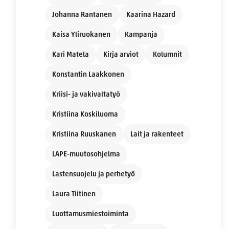
Johanna Rantanen
Kaarina Hazard
Kaisa Yliruokanen
Kampanja
Kari Matela
Kirja arviot
Kolumnit
Konstantin Laakkonen
Kriisi- ja vakivaltatyö
Kristiina Koskiluoma
Kristiina Ruuskanen
Lait ja rakenteet
LAPE-muutosohjelma
Lastensuojelu ja perhetyö
Laura Tiitinen
Luottamusmiestoiminta