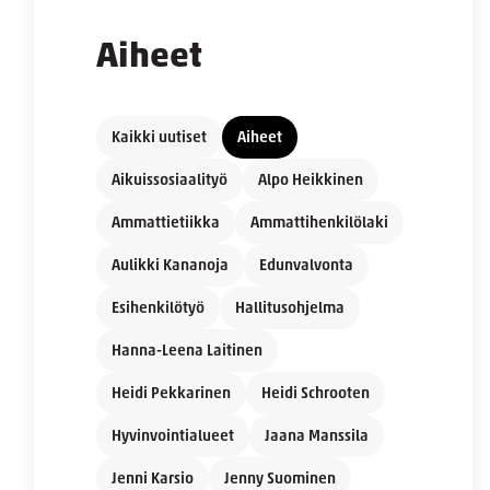
Aiheet
Kaikki uutiset
Aiheet
Aikuissosiaalityö
Alpo Heikkinen
Ammattietiikka
Ammattihenkilölaki
Aulikki Kananoja
Edunvalvonta
Esihenkilötyö
Hallitusohjelma
Hanna-Leena Laitinen
Heidi Pekkarinen
Heidi Schrooten
Hyvinvointialueet
Jaana Manssila
Jenni Karsio
Jenny Suominen