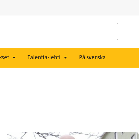
kset
Talentia-lehti
På svenska