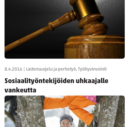
8.4.2016
|
Lastensuojelu ja perhetyö, Työhyvinvointi
Sosiaalityöntekijöiden uhkaajalle
vankeutta