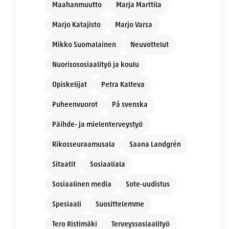
Maahanmuutto
Marja Marttila
Marjo Katajisto
Marjo Varsa
Mikko Suomalainen
Neuvottelut
Nuorisososiaalityö ja koulu
Opiskelijat
Petra Kalteva
Puheenvuorot
På svenska
Päihde- ja mielenterveystyö
Rikosseuraamusala
Saana Landgrén
Sitaatit
Sosiaaliala
Sosiaalinen media
Sote-uudistus
Spesiaali
Suosittelemme
Tero Ristimäki
Terveyssosiaalityö