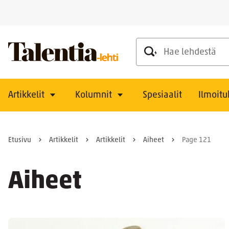
Hae lehdestä
Artikkelit
Kolumnit
Spesiaalit
Ilmoitu
Etusivu
Artikkelit
Artikkelit
Aiheet
Page 121
Aiheet