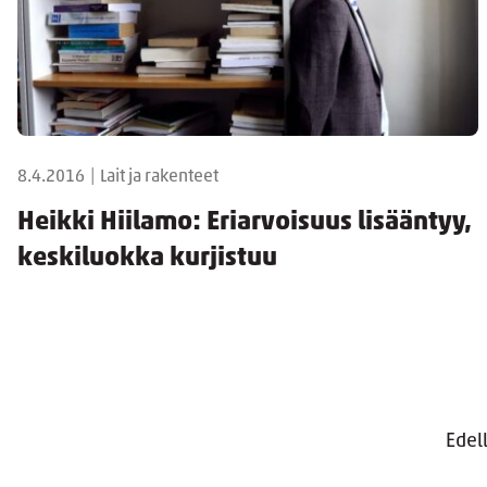
8.4.2016
|
Lait ja rakenteet
Heikki Hiilamo: Eriarvoisuus lisääntyy,
keskiluokka kurjistuu
Edel