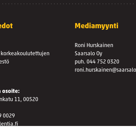
edot
Mediamyynti
Roni Hurskainen
 korkeakoulutettujen
Saarsalo Oy
estö
puh. 044 752 0320
roni.hurskainen@saarsalo
 osoite:
nkatu 11, 00520
9 0029
entia.fi