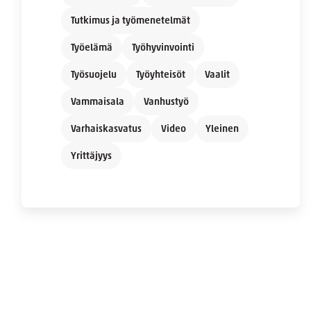
Tutkimus ja työmenetelmät
Työelämä
Työhyvinvointi
Työsuojelu
Työyhteisöt
Vaalit
Vammaisala
Vanhustyö
Varhaiskasvatus
Video
Yleinen
Yrittäjyys