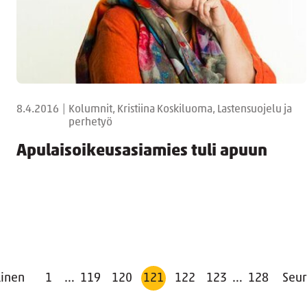
8.4.2016
|
Kolumnit, Kristiina Koskiluoma, Lastensuojelu ja
perhetyö
Apulaisoikeusasiamies tuli apuun
linen
1
…
119
120
121
122
123
…
128
Seu