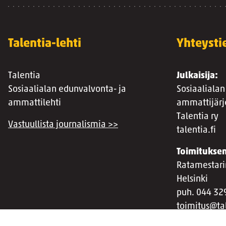
Talentia-lehti
Yhteysti
Talentia
Julkaisija:
Sosiaalialan edunvalvonta- ja
Sosiaalialan
ammattilehti
ammattijärj
Talentia ry
Vastuullista journalismia >>
talentia.fi
Toimituksen
Ratamestari
Helsinki
puh. 044 32
toimitus@tal