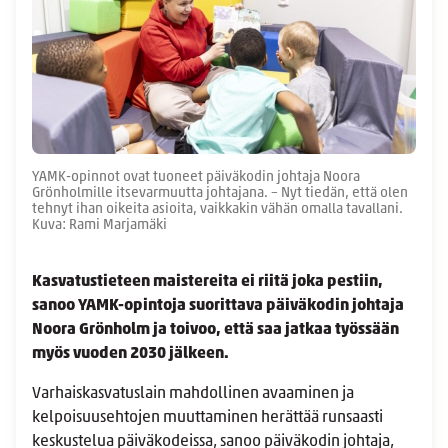
YAMK-opinnot ovat tuoneet päiväkodin johtaja Noora
Grönholmille itsevarmuutta johtajana. – Nyt tiedän, että olen
tehnyt ihan oikeita asioita, vaikkakin vähän omalla tavallani.
Kuva: Rami Marjamäki
Kasvatustieteen maistereita ei riitä joka pestiin,
sanoo YAMK-opintoja suorittava päiväkodin johtaja
Noora Grönholm ja toivoo, että saa jatkaa työssään
myös vuoden 2030 jälkeen.
Varhaiskasvatuslain
mahdollinen avaaminen ja
kelpoisuusehtojen muuttaminen herättää runsaasti
keskustelua päiväkodeissa, sanoo päiväkodin johtaja,