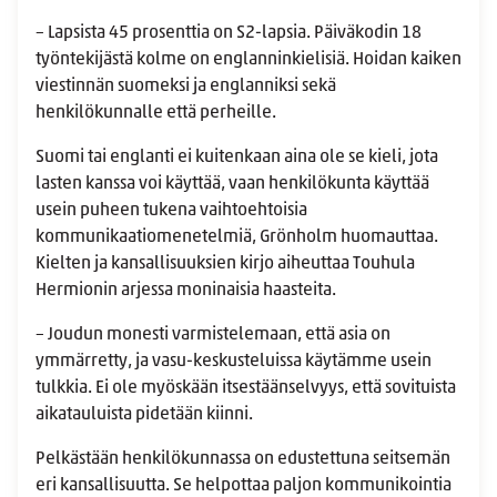
– Lapsista 45 prosenttia on S2-lapsia. Päiväkodin 18
työntekijästä kolme on englanninkielisiä. Hoidan kaiken
viestinnän suomeksi ja englanniksi sekä
henkilökunnalle että perheille.
Suomi tai englanti ei kuitenkaan aina ole se kieli, jota
lasten kanssa voi käyttää, vaan henkilökunta käyttää
usein puheen tukena vaihtoehtoisia
kommunikaatiomenetelmiä, Grönholm huomauttaa.
Kielten ja kansallisuuksien kirjo aiheuttaa Touhula
Hermionin arjessa moninaisia haasteita.
– Joudun monesti varmistelemaan, että asia on
ymmärretty, ja vasu-keskusteluissa käytämme usein
tulkkia. Ei ole myöskään itsestäänselvyys, että sovituista
aikatauluista pidetään kiinni.
Pelkästään henkilökunnassa on edustettuna seitsemän
eri kansallisuutta. Se helpottaa paljon kommunikointia