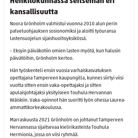
Henkilökunnassa seitsemän eri
kansallisuutta
Noora Grönholm valmistui vuonna 2010 alun perin
palveluohjauksen sosionomiksi ja aloitti työuransa
lastensuojelun sijaishuoltoyksikössä.
– Eksyin päiväkotiin omien lasten myötä, kun halusin
päivätöihin, Grönholm kertoo.
Hän työskenteli ensin vuosia varhaiskasvatuksen
opettajana Tampereen kaupungilla, kunnes siirtyi viisi
vuotta sitten ensin vaka-opettajaksi ja sitten
apulaisjohtajaksi yksityiseen Touhula Hervannan
Wäiskiin. Vaka-opinnot hän suoritti työn ohessa Laurea-
ammattikorkeakoulussa.
Marraskuusta 2021 Grönholm on johtanut Tampereen
Hervannassa sijaitsevaa kielirikasteista Touhula
Hermionia, jossa on viisi ryhmää.