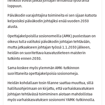
henkilöt voivat jatkaa johtajan tehtävissä työuransa
loppuun.
Päiväkodin varajohtajina toimineita ei sen sijaan katsota
kelpoisiksi päiväkodin johtajiksi enää vuoden 2030
alusta.
Opettajakelpoisilla sosionomeilla (AMK) puolestaan on
oikeus tulla valituksi päiväkodin johtajan tehtävään,
mutta jatkaakseen johtajan työssä 1.1.2030 jälkeen,
heidän on suoritettava kasvatustieteen maisterin
tutkinto ennen 2030.
Sama koskee myös ylemmän AMK-tutkinnon
suorittaneita opettajakelpoisia sosionomeja.
Heidän kohdallaan tosin tilanne saattaa muuttua, sillä
hallitusohjelmaan on kirjattu, että varhaiskasvatuksen
johtajan tehtävässä toimiminen aiotaan mahdollistaa
myös varhaiskasvatuksen sosionomi YAMK-tutkinnolla.