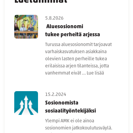
Luetuimmat
5.8.2026
Aluesosionomi
tukee perheitä arjessa
Turussa aluesosionomit tarjoavat
varhaiskasvatuksen asiakkaina
olevien lasten perheille tukea
erilaisissa arjen tilanteissa, jotta
vanhemmat eivät …
Lue lisää
15.2.2024
Sosionomista
sosiaalityöntekijäksi
Ylempi AMK ei ole ainoa
sosionomien jatkokoulutusväylä.