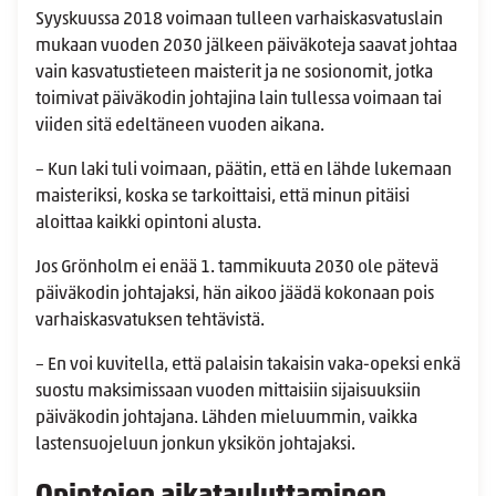
Syyskuussa 2018 voimaan tulleen varhaiskasvatuslain
mukaan vuoden 2030 jälkeen päiväkoteja saavat johtaa
vain kasvatustieteen maisterit ja ne sosionomit, jotka
toimivat päiväkodin johtajina lain tullessa voimaan tai
viiden sitä edeltäneen vuoden aikana.
– Kun laki tuli voimaan, päätin, että en lähde lukemaan
maisteriksi, koska se tarkoittaisi, että minun pitäisi
aloittaa kaikki opintoni alusta.
Jos Grönholm ei enää 1. tammikuuta 2030 ole pätevä
päiväkodin johtajaksi, hän aikoo jäädä kokonaan pois
varhaiskasvatuksen tehtävistä.
– En voi kuvitella, että palaisin takaisin vaka-opeksi enkä
suostu maksimissaan vuoden mittaisiin sijaisuuksiin
päiväkodin johtajana. Lähden mieluummin, vaikka
lastensuojeluun jonkun yksikön johtajaksi.
Opintojen aikatauluttaminen