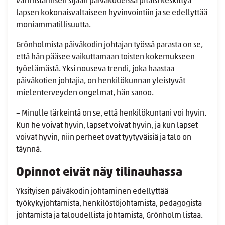
varmistamisen sijaan päiväkodeissa pitäisi keskittyä
lapsen kokonaisvaltaiseen hyvinvointiin ja se edellyttää
moniammatillisuutta.
Grönholmista päiväkodin johtajan työssä parasta on se,
että hän pääsee vaikuttamaan toisten kokemukseen
työelämästä. Yksi nouseva trendi, joka haastaa
päiväkotien johtajia, on henkilökunnan yleistyvät
mielenterveyden ongelmat, hän sanoo.
– Minulle tärkeintä on se, että henkilökuntani voi hyvin.
Kun he voivat hyvin, lapset voivat hyvin, ja kun lapset
voivat hyvin, niin perheet ovat tyytyväisiä ja talo on
täynnä.
Opinnot eivät näy tilinauhassa
Yksityisen päiväkodin
johtaminen edellyttää
työkykyjohtamista, henkilöstöjohtamista, pedagogista
johtamista ja taloudellista johtamista, Grönholm listaa.