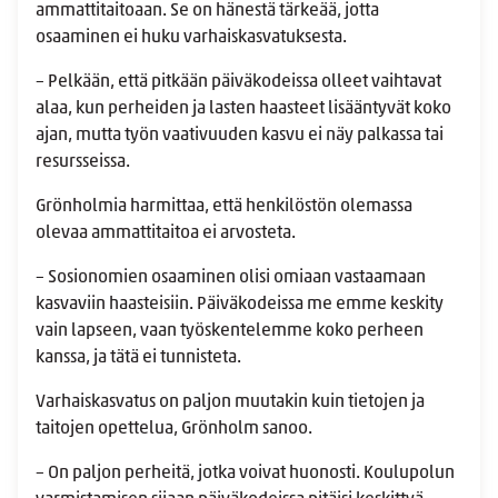
ammattitaitoaan. Se on hänestä tärkeää, jotta
osaaminen ei huku varhaiskasvatuksesta.
– Pelkään, että pitkään päiväkodeissa olleet vaihtavat
alaa, kun perheiden ja lasten haasteet lisääntyvät koko
ajan, mutta työn vaativuuden kasvu ei näy palkassa tai
resursseissa.
Grönholmia harmittaa, että henkilöstön olemassa
olevaa ammattitaitoa ei arvosteta.
– Sosionomien osaaminen olisi omiaan vastaamaan
kasvaviin haasteisiin. Päiväkodeissa me emme keskity
vain lapseen, vaan työskentelemme koko perheen
kanssa, ja tätä ei tunnisteta.
Varhaiskasvatus on paljon muutakin kuin tietojen ja
taitojen opettelua, Grönholm sanoo.
– On paljon perheitä, jotka voivat huonosti. Koulupolun