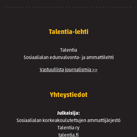
Talentia-lehti
Talentia
Sosiaalialan edunvalvonta- ja ammattilehti
Vastuullista journalismia >>
Yhteystiedot
Julkaisija:
Sosiaalialan korkeakoulutettujen ammattijärjestö
Talentia ry
talentia.fi