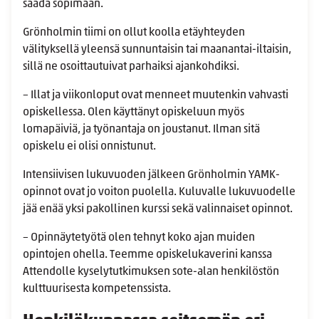
saada sopimaan.
Grönholmin tiimi on ollut koolla etäyhteyden
välityksellä yleensä sunnuntaisin tai maanantai-iltaisin,
sillä ne osoittautuivat parhaiksi ajankohdiksi.
– Illat ja viikonloput ovat menneet muutenkin vahvasti
opiskellessa. Olen käyttänyt opiskeluun myös
lomapäiviä, ja työnantaja on joustanut. Ilman sitä
opiskelu ei olisi onnistunut.
Intensiivisen lukuvuoden jälkeen Grönholmin YAMK-
opinnot ovat jo voiton puolella. Kuluvalle lukuvuodelle
jää enää yksi pakollinen kurssi sekä valinnaiset opinnot.
– Opinnäytetyötä olen tehnyt koko ajan muiden
opintojen ohella. Teemme opiskelukaverini kanssa
Attendolle kyselytutkimuksen sote-alan henkilöstön
kulttuurisesta kompetenssista.