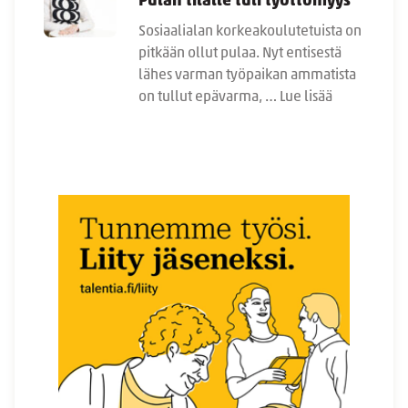
Pulan tilalle tuli työttömyys
Sosiaalialan korkeakoulutetuista on
pitkään ollut pulaa. Nyt entisestä
lähes varman työpaikan ammatista
on tullut epävarma, …
Lue lisää