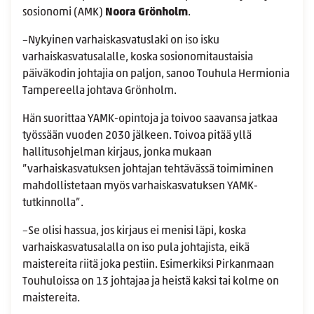
sosionomi (AMK)
Noora Grönholm
.
–Nykyinen varhaiskasvatuslaki on iso isku
varhaiskasvatusalalle, koska sosionomitaustaisia
päiväkodin johtajia on paljon, sanoo Touhula Hermionia
Tampereella johtava Grönholm.
Hän suorittaa YAMK-opintoja ja toivoo saavansa jatkaa
työssään vuoden 2030 jälkeen. Toivoa pitää yllä
hallitusohjelman kirjaus, jonka mukaan
”varhaiskasvatuksen johtajan tehtävässä toimiminen
mahdollistetaan myös varhaiskasvatuksen YAMK-
tutkinnolla”.
–Se olisi hassua, jos kirjaus ei menisi läpi, koska
varhaiskasvatusalalla on iso pula johtajista, eikä
maistereita riitä joka pestiin. Esimerkiksi Pirkanmaan
Touhuloissa on 13 johtajaa ja heistä kaksi tai kolme on
maistereita.