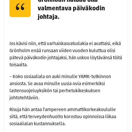
Grönholm haluaa olla
valmentava päiväkodin
johtaja.
Jos kävisi niin, että varhaiskasvatuslakia ei avattaisi, eikä
Grönholm enää runsaan viiden vuoden kuluttua olisi
pätevä päiväkodin johtajaksi, hän uskoo löytävänsä töitä
toisaalta.
– Koko sosiaaliala on auki minulle YAMK-tutkinnon
ansiosta. Se avaa minulle uusia ovia esimerkiksi
lastensuojeluyksikön tai perhetukikeskuksen
johtotehtäviin.
Risuja hän antaa Tampereen ammattikorkeakoululle
siitä, että terveydenhuolto korostuu opinnoissa liikaa
sosiaalialan kustannuksella.