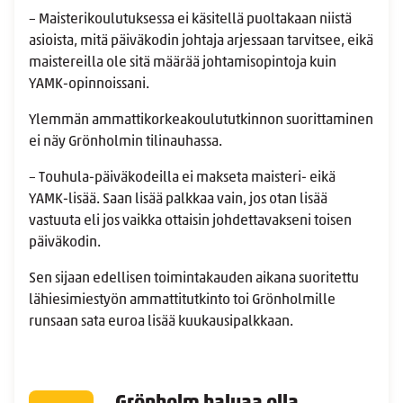
– Maisterikoulutuksessa ei käsitellä puoltakaan niistä
asioista, mitä päiväkodin johtaja arjessaan tarvitsee, eikä
maistereilla ole sitä määrää johtamisopintoja kuin
YAMK-opinnoissani.
Ylemmän ammattikorkeakoulututkinnon suorittaminen
ei näy Grönholmin tilinauhassa.
– Touhula-päiväkodeilla ei makseta maisteri- eikä
YAMK-lisää. Saan lisää palkkaa vain, jos otan lisää
vastuuta eli jos vaikka ottaisin johdettavakseni toisen
päiväkodin.
Sen sijaan edellisen toimintakauden aikana suoritettu
lähiesimiestyön ammattitutkinto toi Grönholmille
runsaan sata euroa lisää kuukausipalkkaan.