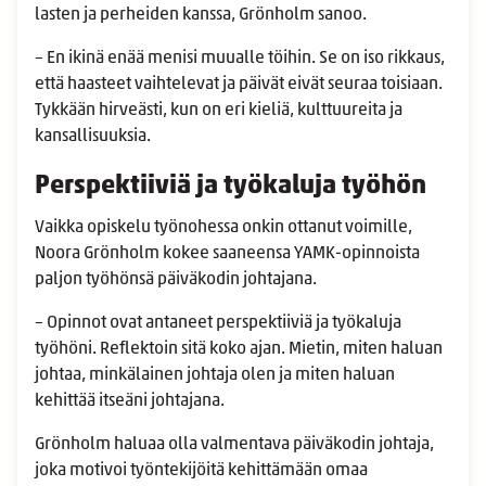
lasten ja perheiden kanssa, Grönholm sanoo.
– En ikinä enää menisi muualle töihin. Se on iso rikkaus,
että haasteet vaihtelevat ja päivät eivät seuraa toisiaan.
Tykkään hirveästi, kun on eri kieliä, kulttuureita ja
kansallisuuksia.
Perspektiiviä ja työkaluja työhön
Vaikka opiskelu työnohessa onkin ottanut voimille,
Noora Grönholm kokee saaneensa YAMK-opinnoista
paljon työhönsä päiväkodin johtajana.
– Opinnot ovat antaneet perspektiiviä ja työkaluja
työhöni. Reflektoin sitä koko ajan. Mietin, miten haluan
johtaa, minkälainen johtaja olen ja miten haluan
kehittää itseäni johtajana.
Grönholm haluaa olla valmentava päiväkodin johtaja,
joka motivoi työntekijöitä kehittämään omaa