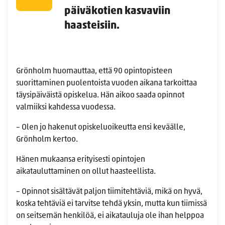
päiväkotien kasvaviin
haasteisiin.
Grönholm huomauttaa, että 90 opintopisteen
suorittaminen puolentoista vuoden aikana tarkoittaa
täysipäiväistä opiskelua. Hän aikoo saada opinnot
valmiiksi kahdessa vuodessa.
– Olen jo hakenut opiskeluoikeutta ensi keväälle,
Grönholm kertoo.
Hänen mukaansa erityisesti opintojen
aikatauluttaminen on ollut haasteellista.
– Opinnot sisältävät paljon tiimitehtäviä, mikä on hyvä,
koska tehtäviä ei tarvitse tehdä yksin, mutta kun tiimissä
on seitsemän henkilöä, ei aikatauluja ole ihan helppoa