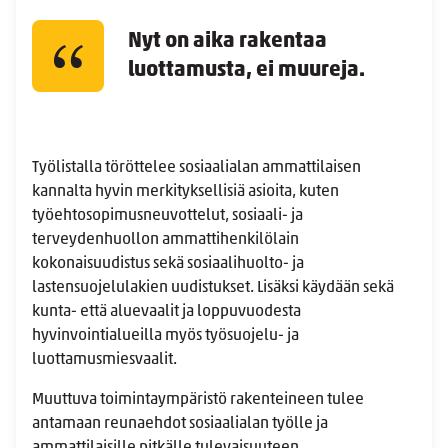
Nyt on aika rakentaa
luottamusta, ei muureja.
Työlistalla töröttelee sosiaalialan ammattilaisen
kannalta hyvin merkityksellisiä asioita, kuten
työehtosopimusneuvottelut, sosiaali- ja
terveydenhuollon ammattihenkilölain
kokonaisuudistus sekä sosiaalihuolto- ja
lastensuojelulakien uudistukset. Lisäksi käydään sekä
kunta- että aluevaalit ja loppuvuodesta
hyvinvointialueilla myös työsuojelu- ja
luottamusmiesvaalit.
Muuttuva toimintaympäristö rakenteineen tulee
antamaan reunaehdot sosiaalialan työlle ja