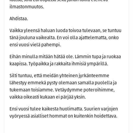
Idässä, sota Euroopassa sekä junan lailla etenevä
ilmastonmuutos.
Ahdistaa.
Vaikka yleensä haluan luoda toivoa tulevaan, se tuntuu
tänä jouluna vaikealta. En voi olla ajattelematta, onko
ensi vuosi vielä pahempi.
Eihän minulla mitään hätää ole. Lämmin tupa ja ruokaa
kaapissa. Työpaikka ja rakkaita ihmisiä ympärillä.
Silti tuntuu, että meidän yhteinen jyrkänteemme
lähestyy emmekä pysty olemaan samalla puolella ja
tukemaan toisiamme. Vetäydymme poteroihimme,
vaikka oikeasti kukaan ei pärjää yksin.
Ensi vuosi tulee kaikesta huolimatta. Suurien varjojen
vyöryessä asialliset hommat on kuitenkin hoidettava.