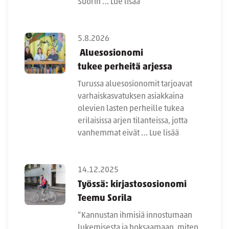
Suorin …
Lue lisää
5.8.2026
Aluesosionomi
tukee perheitä arjessa
Turussa aluesosionomit tarjoavat
varhaiskasvatuksen asiakkaina
olevien lasten perheille tukea
erilaisissa arjen tilanteissa, jotta
vanhemmat eivät …
Lue lisää
14.12.2025
Työssä: kirjastososionomi
Teemu Sorila
”Kannustan ihmisiä innostumaan
lukemisesta ja hoksaamaan, miten