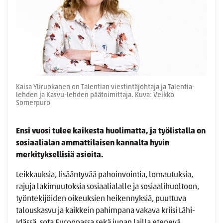
Kaisa Yliruokanen on Talentian viestintäjohtaja ja Talentia-
lehden ja Kasvu-lehden päätoimittaja. Kuva: Veikko
Somerpuro
Ensi vuosi tulee kaikesta huolimatta, ja työlistalla on
sosiaalialan ammattilaisen kannalta hyvin
merkityksellisiä asioita.
Leikkauksia, lisääntyvää pahoinvointia, lomautuksia,
rajuja lakimuutoksia sosiaalialalle ja sosiaalihuoltoon,
työntekijöiden oikeuksien heikennyksiä, puuttuva
talouskasvu ja kaikkein pahimpana vakava kriisi Lähi-