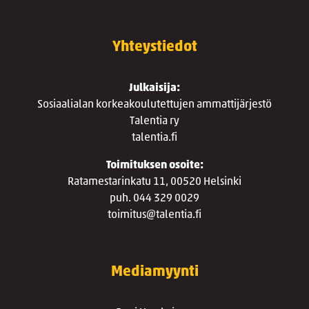
Yhteystiedot
Julkaisija:
Sosiaalialan korkeakoulutettujen ammattijärjestö
Talentia ry
talentia.fi
Toimituksen osoite:
Ratamestarinkatu 11, 00520 Helsinki
puh. 044 329 0029
toimitus@talentia.fi
Mediamyynti