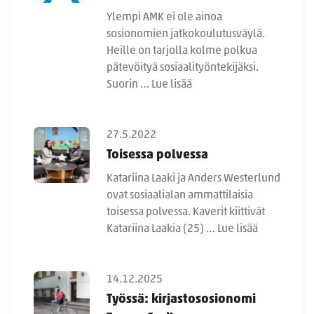
Ylempi AMK ei ole ainoa
sosionomien jatkokoulutusväylä.
Heille on tarjolla kolme polkua
pätevöityä sosiaalityöntekijäksi.
Suorin …
Lue lisää
27.5.2022
Toisessa polvessa
Katariina Laaki ja Anders Westerlund
ovat sosiaalialan ammattilaisia
toisessa polvessa. Kaverit kiittivät
Katariina Laakia (25) …
Lue lisää
14.12.2025
Työssä: kirjastososionomi