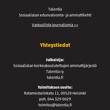
Talentia
Sosiaalialan edunvalvonta- ja ammattilehti
Vastuullista journalismia >>
Yhteystiedot
Julkaisija:
Sosiaalialan korkeakoulutettujen ammattijärjestö
Talentia ry
talentia.fi
Toimituksen osoite:
Ratamestarinkatu 11, 00520 Helsinki
puh. 044 329 0029
toimitus@talentia.fi