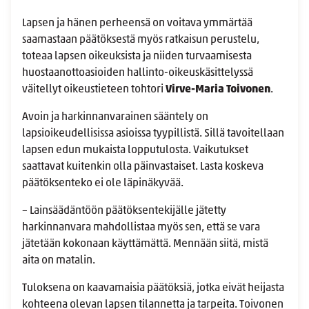
Lapsen ja hänen perheensä on voitava ymmärtää
saamastaan päätöksestä myös ratkaisun perustelu,
toteaa lapsen oikeuksista ja niiden turvaamisesta
huostaanottoasioiden hallinto-oikeuskäsittelyssä
väitellyt oikeustieteen tohtori
Virve-Maria Toivonen
.
Avoin ja harkinnanvarainen sääntely on
lapsioikeudellisissa asioissa tyypillistä. Sillä tavoitellaan
lapsen edun mukaista lopputulosta. Vaikutukset
saattavat kuitenkin olla päinvastaiset. Lasta koskeva
päätöksenteko ei ole läpinäkyvää.
– Lainsäädäntöön päätöksentekijälle jätetty
harkinnanvara mahdollistaa myös sen, että se vara
jätetään kokonaan käyttämättä. Mennään siitä, mistä
aita on matalin.
Tuloksena on kaavamaisia päätöksiä, jotka eivät heijasta
kohteena olevan lapsen tilannetta ja tarpeita. Toivonen