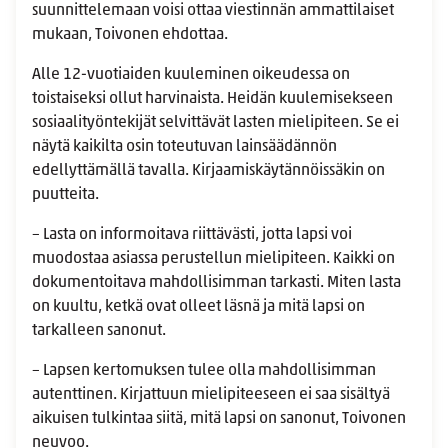
suunnittelemaan voisi ottaa viestinnän ammattilaiset
mukaan, Toivonen ehdottaa.
Alle 12-vuotiaiden kuuleminen oikeudessa on
toistaiseksi ollut harvinaista. Heidän kuulemisekseen
sosiaalityöntekijät selvittävät lasten mielipiteen. Se ei
näytä kaikilta osin toteutuvan lainsäädännön
edellyttämällä tavalla. Kirjaamiskäytännöissäkin on
puutteita.
– Lasta on informoitava riittävästi, jotta lapsi voi
muodostaa asiassa perustellun mielipiteen. Kaikki on
dokumentoitava mahdollisimman tarkasti. Miten lasta
on kuultu, ketkä ovat olleet läsnä ja mitä lapsi on
tarkalleen sanonut.
– Lapsen kertomuksen tulee olla mahdollisimman
autenttinen. Kirjattuun mielipiteeseen ei saa sisältyä
aikuisen tulkintaa siitä, mitä lapsi on sanonut, Toivonen
neuvoo.