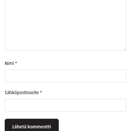
Nimi
*
Sähköpostiosoite
*