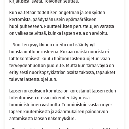
kirjallisesti avata, Toivonen selittää.
Kun vältetään todellisen ongelman ja sen syiden
kertomista, päädytään usein epämääräiseen
huolipuheeseen. Puutteellisten perustelujen varassa
on vaikea selvittää, kuinka lapsen etua on arvioitu.
– Nuorten psyykkinen oireilu on lisääntynyt
huostaanottoperusteena. Kukaan näistä nuorista ei
lähtökohtaisesti kuulu hoitoon lastensuojelun vaan
terveydenhuollon puolelle. Mutta kun tämä väylä on
erityisesti nuorisopsykiatrian osalta tukossa, tapaukset
tulevat lastensuojeluun.
Lapsen oikeuksien komitea on korostanut lapsen edun
toteutumisen olevan oikeudenkäynnissä
tuomioistuimen vastuulla. Tuomioistuin vastaa myös
lapsen kuulemisesta ja asianmukaisen painoarvon
antamisesta lapsen näkemyksille.