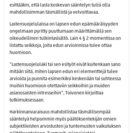
esittääkin, että lasta koskevan sääntelyn tulisi olla
mahdollisimman täsmällistä ja velvoittavaa.
Lastensuojelulaissa on lapsen edun epämääräisyyden
ongelmaan pyritty puuttumaan määrittämällä sen
oikeudellinen tulkintasisältö. Lain 4 § 2 momentissa on
listattu seikkoja, joita edun arvioinnissa tulee ottaa
huomioon.
”Lastensuojelulaki tai sen esityöt eivät kuitenkaan sano
mitään siitä, miten lapsen edun eri elementtejä tulee
arvioida ja punnita esimerkiksi keskenään tai suhteessa
muihin huomioon otettaviin seikkoihin ja muiden
asianosaisten intresseihin”, Toivonen kirjoittaa
tutkimuksessaan.
Harkinnanvaraisuus mahdollistaa täsmällisempää
sääntelyä helpommin myös päätöksentekijän omien
subjektiivisten arvostusten ja tuntemusten vaikutuksen