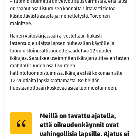
– Tuomioistuimella on velvollisuus varmistaa, että lapsi
on saanut osallistumisen kannalta riittävästi tietoa
käsiteltävästä asiasta ja menettelystä, Toivonen
mainitsee.
Hänen väitöskirjassaan arvostellaan tiukasti
lastensuojelulaissa lapsen puhevallan käytölle ja
tuomioistuinosallisuudelle säädettyä 12 vuoden
ikärajaa. Se sulkee useimmiten ikärajan alittavien lasten
mahdollisuuden osallisuuteen
hallintotuomioistuimissa. Ikäraja estää kokonaan alle
12-vuotiaita lapsia saattamasta itse heidän
huostaanottoaan koskevaa asiaa tuomioistuimeen.
Meillä on tavattu ajatella,
että oikeudenkäynnit ovat
vahingollisia lapsille. Ajatus ei