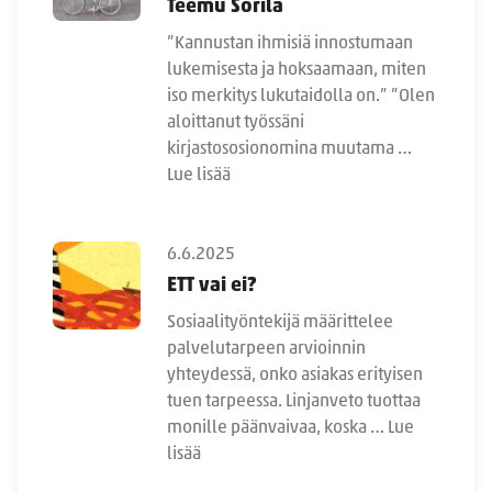
Teemu Sorila
”Kannustan ihmisiä innostumaan
lukemisesta ja hoksaamaan, miten
iso merkitys lukutaidolla on.” ”Olen
aloittanut työssäni
kirjastososionomina muutama …
Lue lisää
6.6.2025
ETT vai ei?
Sosiaalityöntekijä määrittelee
palvelutarpeen arvioinnin
yhteydessä, onko asiakas erityisen
tuen tarpeessa. Linjanveto tuottaa
monille päänvaivaa, koska …
Lue
lisää