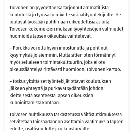
Toivonen on pyydettäessä tarjonnut ammatillista
koulutusta jo työssä toimiville sosiaalityöntekijöille. He
joutuvat työssään pohtimaan oikeudellisia asioita.
Toivosen kokemuksen mukaan työyhteisöjen valmiudet
huomioida lapsen oikeuksia vaihtelevat.
– Porukka voi olla hyvin innostunutta ja pohtinut
kysymyksiä jo aiemmin. Mutta sitten olen törmännyt
myös sellaiseen toimintakulttuuriin, joka ei ota
oikeussääntelyä riittävästi huomioon, Toivonen kertoo.
– Joskus yksittäiset työntekijät ottavat koulutuksen
jälkeen yhteyttä ja purkavat sydäntään johdon
kielteisestä asenteesta lapsen oikeuksien
kunnioittamista kohtaan.
Toivosen huhtikuussa tarkastetussa väitöstutkimuksessa
selvitetään lainsäädännön asettamia vaatimuksia lapsen
edulle, osallisuudelle ja oikeusturvalle