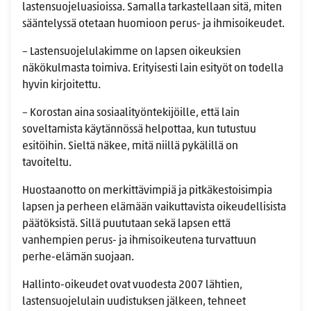
lastensuojeluasioissa. Samalla tarkastellaan sitä, miten
sääntelyssä otetaan huomioon perus- ja ihmisoikeudet.
– Lastensuojelulakimme on lapsen oikeuksien
näkökulmasta toimiva. Erityisesti lain esityöt on todella
hyvin kirjoitettu.
– Korostan aina sosiaalityöntekijöille, että lain
soveltamista käytännössä helpottaa, kun tutustuu
esitöihin. Sieltä näkee, mitä niillä pykälillä on
tavoiteltu.
Huostaanotto on merkittävimpiä ja pitkäkestoisimpia
lapsen ja perheen elämään vaikuttavista oikeudellisista
päätöksistä. Sillä puututaan sekä lapsen että
vanhempien perus- ja ihmisoikeutena turvattuun
perhe-elämän suojaan.
Hallinto-oikeudet ovat vuodesta 2007 lähtien,
lastensuojelulain uudistuksen jälkeen, tehneet