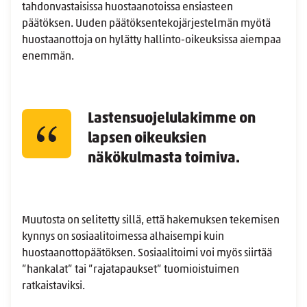
tahdonvastaisissa huostaanotoissa ensiasteen
päätöksen. Uuden päätöksentekojärjestelmän myötä
huostaanottoja on hylätty hallinto-oikeuksissa aiempaa
enemmän.
Lastensuojelulakimme on
lapsen oikeuksien
näkökulmasta toimiva.
Muutosta on selitetty sillä, että hakemuksen tekemisen
kynnys on sosiaalitoimessa alhaisempi kuin
huostaanottopäätöksen. Sosiaalitoimi voi myös siirtää
”hankalat” tai ”rajatapaukset” tuomioistuimen
ratkaistaviksi.