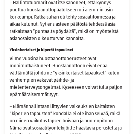
– Hallintotuomarit ovat itse sanoneet, että kynnys
puuttua huostaanottopäätökseen oli aiemmin osin
korkeampi. Ratkaisuhan oli tehty sosiaalitoimessa ja
aikaa kulunut. Nyt ensiasteen päätöstä tehdessä asia
ratkaistaan ”puhtaalta pöydältä”, mikä on myönteistä
asianosaisten oikeusturvan kannalta.
Yksinkertaiset ja kiperät tapaukset
Viime vuosina huostaanottoperusteet ovat
monimutkaistuneet. Huostaanottoon eivät enää
välttämättä johda ne ”yksinkertaiset tapaukset” kuten
vanhempien vakavat päihde- ja
mielenterveysongelmat. Kyseeseen voivat tulla paljon
epämääräisemmät syyt.
– Elämänhallintaan liittyvien vaikeuksien kaltaisten
”kiperien tapausten” kohdalla ei ole ihan selvää, mikä
on niiden vaikutus lapsen hoivaan ja huolenpitoon.
Nämä ovat sosiaalityöntekijöille haastavia perustella ja