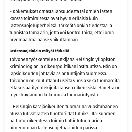
selkäytimessä, Toivonen muistuttaa.
– Kokemukset omasta lapsuudesta tai omien lasten
kanssa toimimisesta ovat hyvin erilaisia kuin
lastensuojeluperheissä. Tärkeätä onkin tiedostaa ja
tunnistaa tämä asia, jotta voi kontrolloida, ettei oma
arvomaailma pääse vaikuttamaan.
Lastensuojelulain esityöt tärkeitä
Toivonen työskentelee tutkijana Helsingin yliopiston
Kriminologian ja oikeuspolitiikan instituutissa. Hän on
lapsioikeuden johtavia asiantuntijoita Suomessa.
Toivonen on kouluttanut useita vuosia sekä tuomareita
että sosiaalityöntekijöitä lapsen oikeuksista. Hänellä on
myös käytännön kokemusta tuomarintyöstä.
– Helsingin käräjäoikeuden tuomarina vuosituhannen
alussa tulivat lasten huoltoriidat tutuiksi. Itä-Suomen
hallinto-oikeudessa toimin hallintotuomarina
nimenomaan lastensuojeluasioiden parissa.