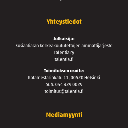
Yhteystiedot
Julkaisija:
Sosiaalialan korkeakoulutettujen ammattijärjestö
Talentia ry
talentia.fi
Toimituksen osoite:
Ratamestarinkatu 11, 00520 Helsinki
puh. 044 329 0029
toimitus@talentia.fi
Mediamyynti