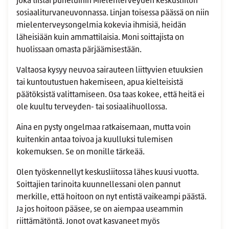
joka tiistai puheluihin Mielenterveyden keskusliiton
sosiaaliturvaneuvonnassa. Linjan toisessa päässä on niin
mielenterveysongelmia kokevia ihmisiä, heidän
läheisiään kuin ammattilaisia. Moni soittajista on
huolissaan omasta pärjäämisestään.
Valtaosa kysyy neuvoa sairauteen liittyvien etuuksien
tai kuntoutustuen hakemiseen, apua kielteisistä
päätöksistä valittamiseen. Osa taas kokee, että heitä ei
ole kuultu terveyden- tai sosiaalihuollossa.
Aina en pysty ongelmaa ratkaisemaan, mutta voin
kuitenkin antaa toivoa ja kuulluksi tulemisen
kokemuksen. Se on monille tärkeää.
Olen työskennellyt keskusliitossa lähes kuusi vuotta.
Soittajien tarinoita kuunnellessani olen pannut
merkille, että hoitoon on nyt entistä vaikeampi päästä.
Ja jos hoitoon pääsee, se on aiempaa useammin
riittämätöntä. Jonot ovat kasvaneet myös