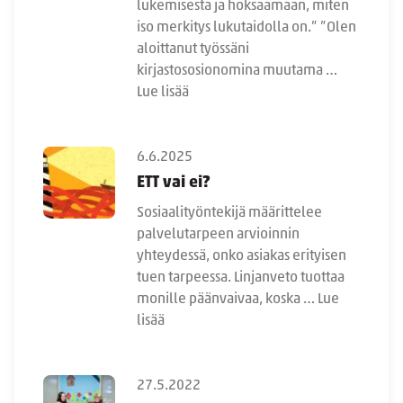
lukemisesta ja hoksaamaan, miten
iso merkitys lukutaidolla on.” ”Olen
aloittanut työssäni
kirjastososionomina muutama …
Lue lisää
6.6.2025
ETT vai ei?
Sosiaalityöntekijä määrittelee
palvelutarpeen arvioinnin
yhteydessä, onko asiakas erityisen
tuen tarpeessa. Linjanveto tuottaa
monille päänvaivaa, koska …
Lue
lisää
27.5.2022