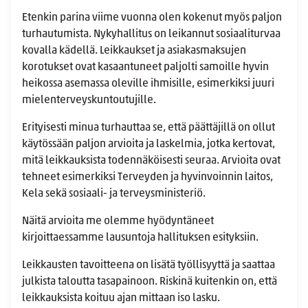
Etenkin parina viime vuonna olen kokenut myös paljon
turhautumista. Nykyhallitus on leikannut sosiaaliturvaa
kovalla kädellä. Leikkaukset ja asiakasmaksujen
korotukset ovat kasaantuneet paljolti samoille hyvin
heikossa asemassa oleville ihmisille, esimerkiksi juuri
mielenterveyskuntoutujille.
Erityisesti minua turhauttaa se, että päättäjillä on ollut
käytössään paljon arvioita ja laskelmia, jotka kertovat,
mitä leikkauksista todennäköisesti seuraa. Arvioita ovat
tehneet esimerkiksi Terveyden ja hyvinvoinnin laitos,
Kela sekä sosiaali- ja terveysministeriö.
Näitä arvioita me olemme hyödyntäneet
kirjoittaessamme lausuntoja hallituksen esityksiin.
Leikkausten tavoitteena on lisätä työllisyyttä ja saattaa
julkista taloutta tasapainoon. Riskinä kuitenkin on, että
leikkauksista koituu ajan mittaan iso lasku.