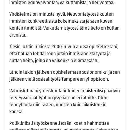
ihmisten edunvalvontaa, vaikuttamista ja neuvontaa.
Yhdistelmä on minusta hyvä. Neuvontatyössä kuulen
ihmisten konkreettisista kokemuksista ja saan kuvan
kentän ilmiöistä. Vaikuttamistyössä tämä tieto on kullan
arvoista.
Tiesin
jo Iitin lukiossa 2000-luvun alussa opiskellessani,
että haluan tehdä isona jotain ihmisläheistä työtä ja
auttaa heitä, joilla on vaikeuksia elämässään.
Lähdin lukion jälkeen opiskelemaan sosionomiksi ja sen
jälkeen vielä sosiaalityötä Tampereen yliopistoon.
Valmistuttuani yhteiskuntatieteiden maisteriksi päädyin
terveyssosiaalityöhön psykiatrian eri aloille. Olen
tehnyt töitä niin lasten, nuorten kuin aikuistenkin
kanssa.
Poliklinikalla työskennellessäni koetin hahmottaa