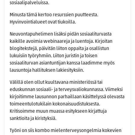
sosiaalipalveluissa.
Minusta tämä kertoo resurssien puutteesta.
Hyvinvointialueet ovat tiukoilla.
Neuvontapuhelimen lisäksi pidän sosiaaliturvasta
kaikille avoimia webinaareja ja luentoja. Kirjoitan
blogitekstejä, päivitän liiton oppaita ja osallistun
lukuisiin työryhmiin. Liiton juristin ja toisen
sosiaaliturvan asiantuntijan kanssa laadimme myös
lausuntoja hallituksen lakiesityksiin.
Välillä olen ollut kuultavana ministeriössä tai
eduskunnan sosiaali- ja terveysvaliokunnassa. Viimeksi
kirjoitimme lausunnon parhaillaan käsittelyssä olevasta
toimeentulotukilain kokonaisuudistuksesta.
Kritisoimme muun muassa esitykseen kirjattuja
sanktioita ja kiristyksiä.
Työni on siis kombo mielenterveysongelmia kokevien