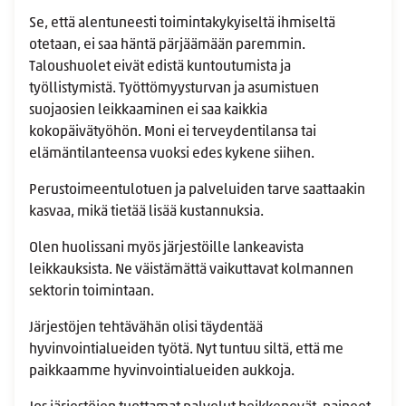
Se, että alentuneesti toimintakykyiseltä ihmiseltä
otetaan, ei saa häntä pärjäämään paremmin.
Taloushuolet eivät edistä kuntoutumista ja
työllistymistä. Työttömyysturvan ja asumistuen
suojaosien leikkaaminen ei saa kaikkia
kokopäivätyöhön. Moni ei terveydentilansa tai
elämäntilanteensa vuoksi edes kykene siihen.
Perustoimeentulotuen ja palveluiden tarve saattaakin
kasvaa, mikä tietää lisää kustannuksia.
Olen huolissani myös järjestöille lankeavista
leikkauksista. Ne väistämättä vaikuttavat kolmannen
sektorin toimintaan.
Järjestöjen tehtävähän olisi täydentää
hyvinvointialueiden työtä. Nyt tuntuu siltä, että me
paikkaamme hyvinvointialueiden aukkoja.