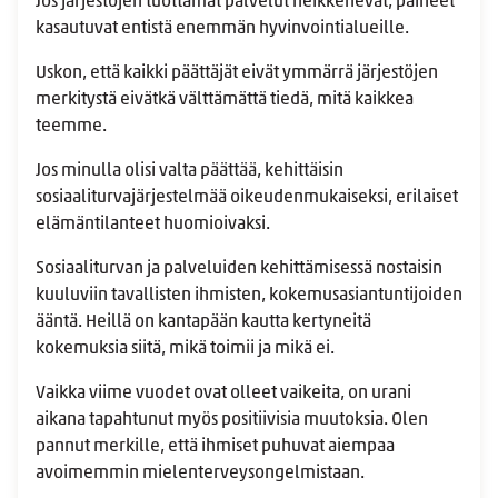
Jos järjestöjen tuottamat palvelut heikkenevät, paineet
kasautuvat entistä enemmän hyvinvointialueille.
Uskon, että kaikki päättäjät eivät ymmärrä järjestöjen
merkitystä eivätkä välttämättä tiedä, mitä kaikkea
teemme.
Jos minulla olisi valta päättää, kehittäisin
sosiaaliturvajärjestelmää oikeudenmukaiseksi, erilaiset
elämäntilanteet huomioivaksi.
Sosiaaliturvan ja palveluiden kehittämisessä nostaisin
kuuluviin tavallisten ihmisten, kokemusasiantuntijoiden
ääntä. Heillä on kantapään kautta kertyneitä
kokemuksia siitä, mikä toimii ja mikä ei.
Vaikka viime vuodet ovat olleet vaikeita, on urani
aikana tapahtunut myös positiivisia muutoksia. Olen
pannut merkille, että ihmiset puhuvat aiempaa
avoimemmin mielenterveysongelmistaan.