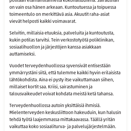
potilaan elämäntilannetta kokonaisuutena. Sairaushan
on vain osa hänen arkeaan. Kuntoutuessa ja toipuessa
toimeentulo on merkittävä asia. Akuutit raha-asiat
vievät helposti kaikki voimavarat.
Selvitin, millaisia etuuksia, palveluita ja kuntoutusta,
kukin potilas tarvitsi. Tein verkostotyötä poliklinikan,
sosiaalihuollon ja järjestöjen kanssa asiakkaan
auttamiseksi.
Vuodet terveydenhuollossa syvensivät entisestään
ymmärrystäni siitä, että tulemme kaikki hyvin erilaisista
lähtökohdista. Aina ei pysty itse vaikuttamaan siihen,
millaiset kortit saa. Kriisi, sairastuminen ja
talousvaikeudet voivat kohdata meistä ketä tahansa.
Terveydenhuollossa autoin yksittäisiä ihmisiä.
Mielenterveyden keskusliittoon hakeuduin, kun halusin
tehdä työtä laajemmassa mittakaavassa. Täällä yritän
vaikuttaa koko sosiaaliturva- ja palvelujärjestelmään.