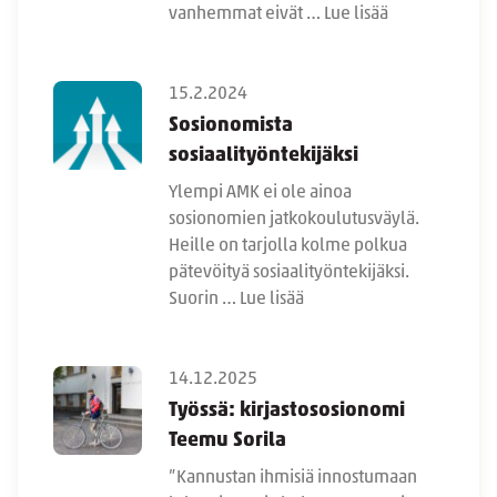
vanhemmat eivät …
Lue lisää
15.2.2024
Sosionomista
sosiaalityöntekijäksi
Ylempi AMK ei ole ainoa
sosionomien jatkokoulutusväylä.
Heille on tarjolla kolme polkua
pätevöityä sosiaalityöntekijäksi.
Suorin …
Lue lisää
14.12.2025
Työssä: kirjastososionomi
Teemu Sorila
”Kannustan ihmisiä innostumaan