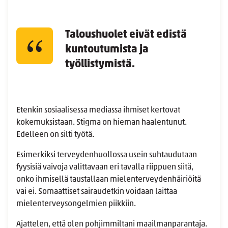
Taloushuolet eivät edistä
kuntoutumista ja
työllistymistä.
Etenkin sosiaalisessa mediassa ihmiset kertovat
kokemuksistaan. Stigma on hieman haalentunut.
Edelleen on silti työtä.
Esimerkiksi terveydenhuollossa usein suhtaudutaan
fyysisiä vaivoja valittavaan eri tavalla riippuen siitä,
onko ihmisellä taustallaan mielenterveydenhäiriöitä
vai ei. Somaattiset sairaudetkin voidaan laittaa
mielenterveysongelmien piikkiin.
Ajattelen, että olen pohjimmiltani maailmanparantaja.