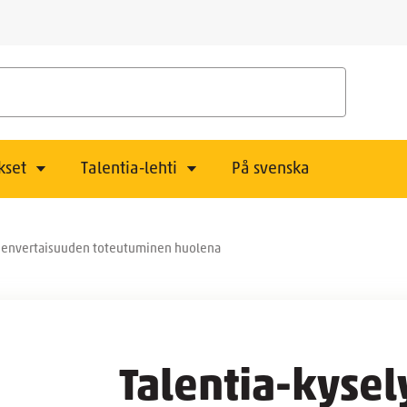
kset
Talentia-lehti
På svenska
hdenvertaisuuden toteutuminen huolena
Talentia-kyse