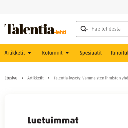
Hae lehdestä
Artikkelit
Kolumnit
Spesiaalit
Ilmoitu
Etusivu
Artikkelit
Talentia-kysely: Vammaisten ihmisten y
Luetuimmat