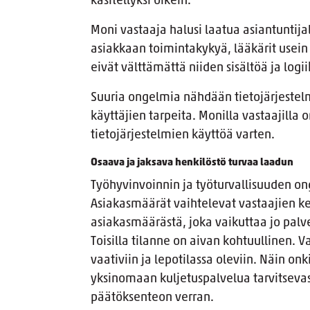
käsitellyksi oikein.
Moni vastaaja halusi laatua asiantuntijal
asiakkaan toimintakykyä, lääkärit usein 
eivät välttämättä niiden sisältöä ja logi
Suuria ongelmia nähdään tietojärjestelm
käyttäjien tarpeita. Monilla vastaajilla
tietojärjestelmien käyttöä varten.
Osaava ja jaksava henkilöstö turvaa laadun
Työhyvinvoinnin ja työturvallisuuden o
Asiakasmäärät vaihtelevat vastaajien kes
asiakasmäärästä, joka vaikuttaa jo palve
Toisilla tilanne on aivan kohtuullinen. V
vaativiin ja lepotilassa oleviin. Näin onk
yksinomaan kuljetuspalvelua tarvitsevast
päätöksenteon verran.