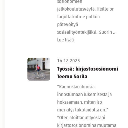
sosionomien
jatkokoulutusväylä. Heille on
tarjolla kolme polkua
pätevöityä
sosiaalityöntekijäksi. Suorin …
Lue lisää
14.12.2025
Työssä: kirjastososionomi
Teemu Sorila
”Kannustan ihmisiä
innostumaan lukemisesta ja
hoksaamaan, miten iso
merkitys lukutaidolla on.”
”Olen aloittanut työssäni
kirjastososionomina muutama