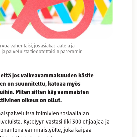
oa vähentäisi, jos asiakasraateja ja
a palveluista tiedotettaisiin paremmin
, että jos vaikeavammaisuuden käsite
en on suunniteltu, katoaa myös
luihin. Miten sitten käy vammaisten
tiivinen oikeus on ollut.
mmaispalveluissa toimivien sosiaalialan
luista. Kyselyyn vastasi liki 300 ohjaajaa ja
arvonantona vammaistyölle, joka kaipaa