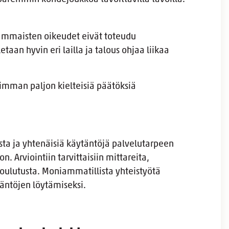
 vammaisten oikeudet eivät toteudu
taan hyvin eri lailla ja talous ohjaa liikaa
mman paljon kielteisiä päätöksiä
sta ja yhtenäisiä käytäntöjä palvelutarpeen
. Arviointiin tarvittaisiin mittareita,
koulutusta. Moniammatillista yhteistyötä
äntöjen löytämiseksi.