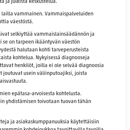
 ja julkista keskustelua.
in lailla vammainen. Vammaispalveluiden
nttia väestöstä.
sivat selkiyttää vammaislainsäädännön ja
ti se on tarpeen ikääntyvän väestön
ydestä halutaan kohti tarveperusteista
aista kohtelua. Nykyisessä diagnooseja
avat henkilöt, joilla ei ole selvää diagnoosia
joutuvat usein väliinputoajiksi, joista
aisvastuuta.
ien epätasa-arvoisesta kohtelusta.
n yhdistämisen toivotaan tuovan tähän
ateja ja asiakaskumppanuuksia käytettäisiin
paremmin kohdejoukkoa tavoittavilla tavoilla.