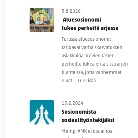
5.8.2026
Aluesosionomi
tukee perheitä arjessa
Turussa aluesosionomit
tarjoavat varhaiskasvatuksen
asiakkaina olevien lasten
perheille tukea erilaisissa arjen
tilanteissa, jotta vanhemmat
eivät …
Lue lisää
15.2.2024
Sosionomista
sosiaalityöntekijäksi
Ylempi AMK ei ole ainoa