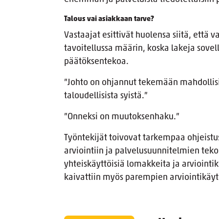
Talous vai asiakkaan tarve?
Vastaajat esittivät huolensa siitä, että
tavoitellussa määrin, koska lakeja sovelle
päätöksentekoa.
”Johto on ohjannut tekemään mahdollisi
taloudellisista syistä.”
”Onneksi on muutoksenhaku.”
Työntekijät toivovat tarkempaa ohjeistu
arviointiin ja palvelusuunnitelmien tekoon
yhteiskäyttöisiä lomakkeita ja arviointi
kaivattiin myös parempien arviointikäyt