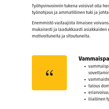
Työhyvinvoinnin tukena voisivat olla hen
työnohjaus ja ammatillinen tuki ja joht
Enemmistö vastaajista ilmaisee voivans
mukaisesti ja laadukkaasti asiakkaiden
motivoituneita ja sitoutuneita.
Vammaispal
vammaispa
soveltami
vammaiste
talous do
eriarvoisu
liiallinen