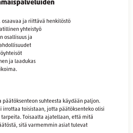
maispalveluiden
 osaavaa ja riittävä henkilöstö
illinen yhteistyö
n osallisuus ja
ahdollisuudet
yöyhteisöt
nen ja laadukas
ikoima.
ja päätöksenteon suhteesta käydään paljon.
 irrottaa toisistaan, jotta päätöksenteko olisi
 tarpeita. Toisaalta ajatellaan, että mitä
päätöstä, sitä varmemmin asiat tulevat