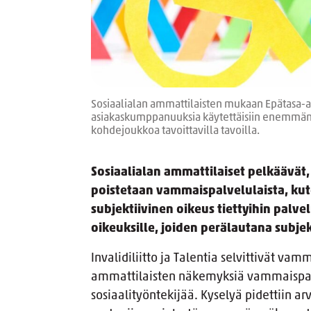
Sosiaalialan ammattilaisten mukaan Epätasa-arv
asiakaskumppanuuksia käytettäisiin enemmän j
kohdejoukkoa tavoittavilla tavoilla.
Sosiaalialan ammattilaiset pelkäävät
poistetaan vammaispalvelulaista, kut
subjektiivinen oikeus tiettyihin palve
oikeuksille, joiden perälautana subjek
Invalidiliitto ja Talentia selvittivät va
ammattilaisten näkemyksiä vammaispalve
sosiaalityöntekijää. Kyselyä pidettiin 