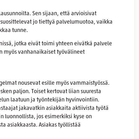
ausunnoilta. Sen sijaan, että arvioisivat
suosittelevat jo tiettyä palvelumuotoa, vaikka
ikkaa tunne.
issä, jotka eivät toimi yhteen eivätkä palvele
 on myös vanhanaikaiset työvälineet
ngelmat nousevat esille myös vammaistyössä.
ken paljon. Toiset kertovat liian suuresta
lun laatuun ja työntekijän hyvinvointiin.
astaajat jakavatkin asiakkaita aktiivista työtä
in luonnollista, jos esimerkiksi kyse on
a asiakkaasta. Asiakas työllistää