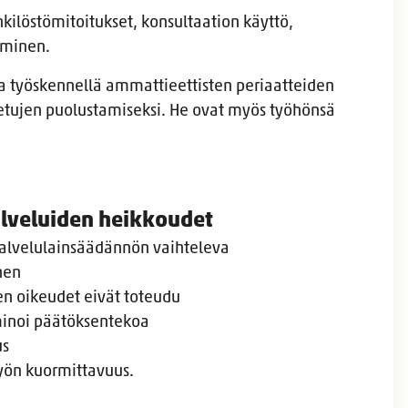
kilöstömitoitukset, konsultaation käyttö,
aminen.
a työskennellä ammattieettisten periaatteiden
 etujen puolustamiseksi. He ovat myös työhönsä
veluiden heikkoudet
lvelulainsäädännön vaihteleva
nen
n oikeudet eivät toteudu
minoi päätöksentekoa
us
 työn kuormittavuus.