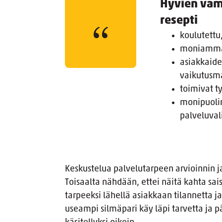
Hyvien vam
resepti
koulutettu,
moniammat
asiakkaide
vaikutusm
toimivat t
monipuoli
palveluval
Keskustelua palvelutarpeen arvioinnin 
Toisaalta nähdään, ettei näitä kahta saisi
tarpeeksi lähellä asiakkaan tilannetta ja
useampi silmäpari käy läpi tarvetta ja 