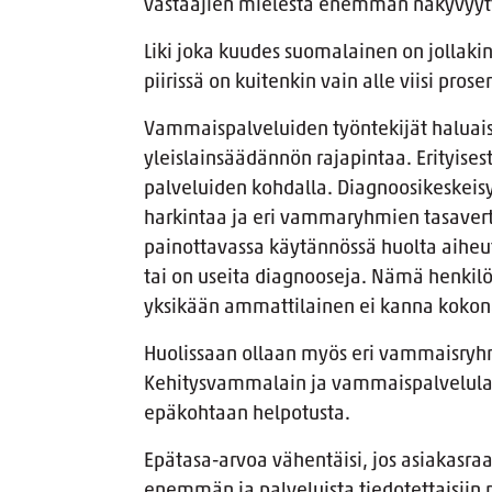
vastaajien mielestä enemmän näkyvyyttä
Liki joka kuudes suomalainen on jollak
piirissä on kuitenkin vain alle viisi prose
Vammaispalveluiden työntekijät haluai
yleislainsäädännön rajapintaa. Erityises
palveluiden kohdalla. Diagnoosikeskeisy
harkintaa ja eri vammaryhmien tasavert
painottavassa käytännössä huolta aiheutt
tai on useita diagnooseja. Nämä henkilöt 
yksikään ammattilainen ei kanna kokon
Huolissaan ollaan myös eri vammaisryhm
Kehitysvammalain ja vammaispalvelulai
epäkohtaan helpotusta.
Epätasa-arvoa vähentäisi, jos asiakasra
enemmän ja palveluista tiedotettaisiin 