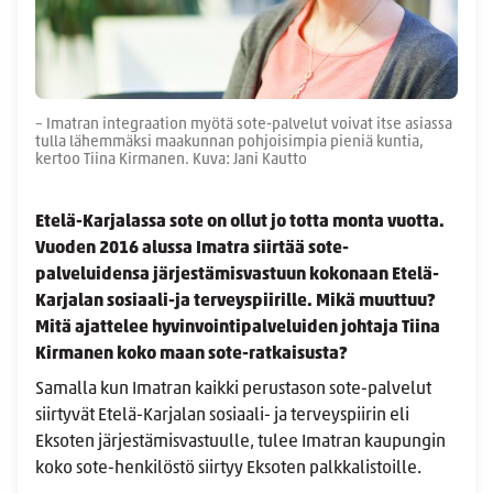
– Imatran integraation myötä sote-palvelut voivat itse asiassa
tulla lähemmäksi maakunnan pohjoisimpia pieniä kuntia,
kertoo Tiina Kirmanen. Kuva: Jani Kautto
Etelä-Karjalassa sote on ollut jo totta monta vuotta.
Vuoden 2016 alussa Imatra siirtää sote-
palveluidensa järjestämisvastuun kokonaan Etelä-
Karjalan sosiaali-ja terveyspiirille. Mikä muuttuu?
Mitä ajattelee hyvinvointipalveluiden johtaja Tiina
Kirmanen koko maan sote-ratkaisusta?
Samalla kun Imatran kaikki perustason sote-palvelut
siirtyvät Etelä-Karjalan sosiaali- ja terveyspiirin eli
Eksoten järjestämisvastuulle, tulee Imatran kaupungin
koko sote-henkilöstö siirtyy Eksoten palkkalistoille.