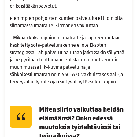
erikoislääkäripalvelut.
Pienimpien pohjoisten kuntien palveluita ei liioin olla
siirtämässä Imatralle, Kirmanen vakuuttaa.
– Mikään kaksinapainen, Imatralle ja Lappeenrantaan
keskitetty sote-palvelurakenne ei ole Eksoten
strategiassa. Lähipalvelut halutaan jatkossakin säilyttää
ja ne pyritään tuottamaan entistä monipuolisemmin
muun muassa liik-kuvina palveluina ja
sähköisesti.Imatran noin 660–670 vakituista sosiaali-ja
terveysalan työntekijää siirtyvät nyt Eksoten leipiin.
Miten siirto vaikuttaa heidän
elämäänsä? Onko edessä
muutoksia työtehtävissä tai
työpaikoissa?