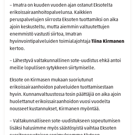
– Imatra on kuuden vuoden ajan ostanut Eksotelta
erikoissairaanhoitopalvelunsa. Kaikkien
peruspalvelujen siirrosta Eksoten tuottamiksi on aika
ajoin keskusteltu, mutta aiemmin valtuutettujen
enemmistö vastusti siirtoa, Imatran
hyvinvointipalveluiden toimialajohtaja
Tiina Kirmanen
kertoo.
– Lähestyvä valtakunnallinen sote-uudistus ehkä antoi
meille lopullisen sytykkeen siirtymiselle.
Eksote on Kirmasen mukaan suoriutunut
erikoissairaanhoidon palveluiden tuottamisestaan
hyvin. Kunnanvaltuustossa tosin päättäjiä on aika ajoin
huolettanut erikoissairaanhoidon vuosi vuodelta
nousseet kustannukset, Kirmanen myöntää.
– Valtakunnalliseen sote-uudistukseen sopeutumisen
lisäksi halusimme myös säästösyistä vaihtaa Eksoten