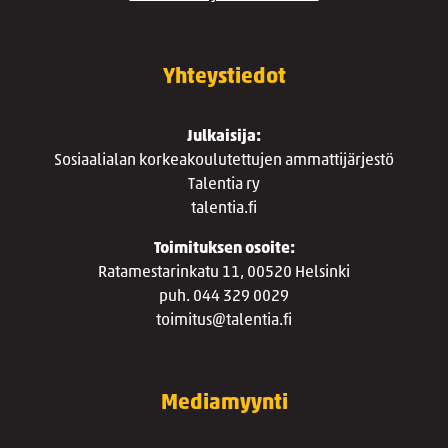
Yhteystiedot
Julkaisija:
Sosiaalialan korkeakoulutettujen ammattijärjestö
Talentia ry
talentia.fi
Toimituksen osoite:
Ratamestarinkatu 11, 00520 Helsinki
puh. 044 329 0029
toimitus@talentia.fi
Mediamyynti