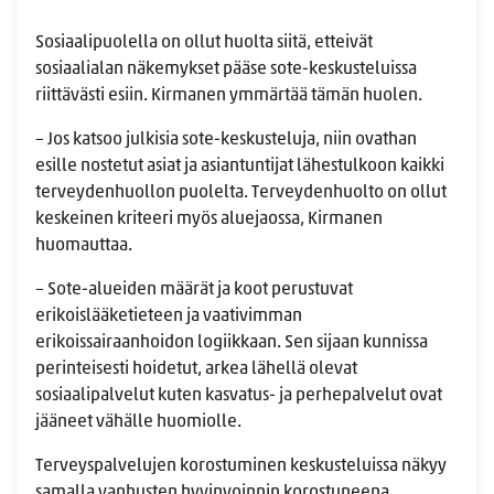
Sosiaalipuolella on ollut huolta siitä, etteivät
sosiaalialan näkemykset pääse sote-keskusteluissa
riittävästi esiin. Kirmanen ymmärtää tämän huolen.
– Jos katsoo julkisia sote-keskusteluja, niin ovathan
esille nostetut asiat ja asiantuntijat lähestulkoon kaikki
terveydenhuollon puolelta. Terveydenhuolto on ollut
keskeinen kriteeri myös aluejaossa, Kirmanen
huomauttaa.
– Sote-alueiden määrät ja koot perustuvat
erikoislääketieteen ja vaativimman
erikoissairaanhoidon logiikkaan. Sen sijaan kunnissa
perinteisesti hoidetut, arkea lähellä olevat
sosiaalipalvelut kuten kasvatus- ja perhepalvelut ovat
jääneet vähälle huomiolle.
Terveyspalvelujen korostuminen keskusteluissa näkyy
samalla vanhusten hyvinvoinnin korostuneena