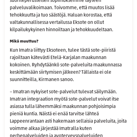
suoriteperusteisen sopimuksemme täyteen
palveluvalikoimaan. Toivomme, että muutos lisää
tehokkuutta ja tuo säästöjä. Haluan korostaa, että
valtakunnallisessa vertailussa Eksote on ollut
kilpailukykyinen hinnoiltaan ja tehokkuudeltaan.
Mikä muuttuu?
Kun Imatra liittyy Eksoteen, tulee tästä sote-piiristä
rajoiltaan kätevästi Etelä-Karjalan maakunnan
kokoinen. Ryhdytäänkö sote-palveluita maakunnassa
keskittämään siirtymisen jälkeen? Tällaista ei ole
suunnitteilla, Kirmanen sanoo.
– Imatran nykyiset sote-palvelut tulevat säilymään.
Imatran integraation myötä sote-palvelut voivat itse
asiassa tulla lähemmäksi maakunnan pohjoisimpia
pieniä kuntia. Näistä ei enää tarvitse lähteä
Lappeenrantaan asti hakemaan sellaisia palveluita, joita
voimme alkaa järjestää Imatralla kuten
perhepalveluiden ja avoterveyspalveluiden