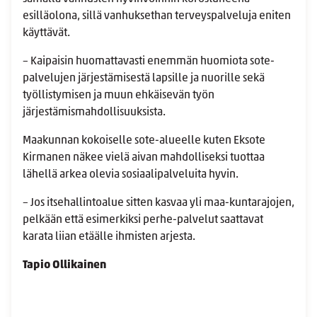
esilläolona, sillä vanhuksethan terveyspalveluja eniten
käyttävät.
– Kaipaisin huomattavasti enemmän huomiota sote-
palvelujen järjestämisestä lapsille ja nuorille sekä
työllistymisen ja muun ehkäisevän työn
järjestämismahdollisuuksista.
Maakunnan kokoiselle sote-alueelle kuten Eksote
Kirmanen näkee vielä aivan mahdolliseksi tuottaa
lähellä arkea olevia sosiaalipalveluita hyvin.
– Jos itsehallintoalue sitten kasvaa yli maa-kuntarajojen,
pelkään että esimerkiksi perhe-palvelut saattavat
karata liian etäälle ihmisten arjesta.
Tapio Ollikainen