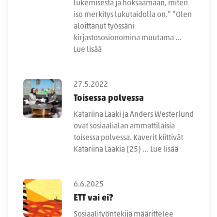
lukemisesta ja hoksaamaan, miten
iso merkitys lukutaidolla on.” ”Olen
aloittanut työssäni
kirjastososionomina muutama …
Lue lisää
27.5.2022
Toisessa polvessa
Katariina Laaki ja Anders Westerlund
ovat sosiaalialan ammattilaisia
toisessa polvessa. Kaverit kiittivät
Katariina Laakia (25) …
Lue lisää
6.6.2025
ETT vai ei?
Sosiaalityöntekijä määrittelee