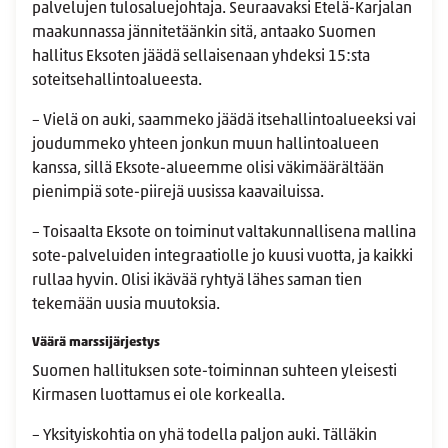
palvelujen tulosaluejohtaja. Seuraavaksi Etelä-Karjalan
maakunnassa jännitetäänkin sitä, antaako Suomen
hallitus Eksoten jäädä sellaisenaan yhdeksi 15:sta
soteitsehallintoalueesta.
– Vielä on auki, saammeko jäädä itsehallintoalueeksi vai
joudummeko yhteen jonkun muun hallintoalueen
kanssa, sillä Eksote-alueemme olisi väkimäärältään
pienimpiä sote-piirejä uusissa kaavailuissa.
– Toisaalta Eksote on toiminut valtakunnallisena mallina
sote-palveluiden integraatiolle jo kuusi vuotta, ja kaikki
rullaa hyvin. Olisi ikävää ryhtyä lähes saman tien
tekemään uusia muutoksia.
Väärä marssijärjestys
Suomen hallituksen sote-toiminnan suhteen yleisesti
Kirmasen luottamus ei ole korkealla.
– Yksityiskohtia on yhä todella paljon auki. Tälläkin