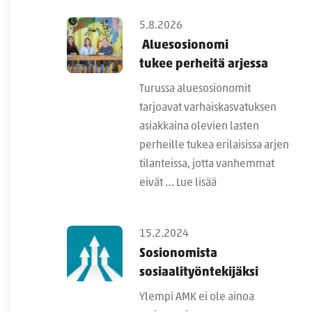
5.8.2026
Aluesosionomi
tukee perheitä arjessa
Turussa aluesosionomit
tarjoavat varhaiskasvatuksen
asiakkaina olevien lasten
perheille tukea erilaisissa arjen
tilanteissa, jotta vanhemmat
eivät …
Lue lisää
15.2.2024
Sosionomista
sosiaalityöntekijäksi
Ylempi AMK ei ole ainoa