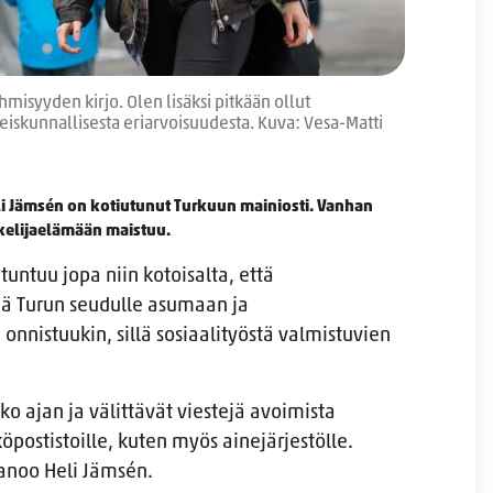
isyyden kirjo. Olen lisäksi pitkään ollut
teiskunnallisesta eriarvoisuudesta. Kuva: Vesa-Matti
li Jämsén on kotiutunut Turkuun mainiosti. Vanhan
skelijaelämään maistuu.
untuu jopa niin kotoisalta, että
dä Turun seudulle asumaan ja
nistuukin, sillä sosiaalityöstä valmistuvien
oko ajan ja välittävät viestejä avoimista
öpostistoille, kuten myös ainejärjestölle.
sanoo Heli Jämsén.