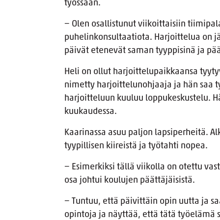
työssään.
− Olen osallistunut viikoittaisiin tiimipa
puhelinkonsultaatiota. Harjoittelua on jä
päivät etenevät saman tyyppisinä ja p
Heli on ollut harjoittelupaikkaansa tyyty
nimetty harjoittelunohjaaja ja hän saa 
harjoitteluun kuuluu loppukeskustelu. H
kuukaudessa.
Kaarinassa asuu paljon lapsiperheitä. Alk
tyypillisen kiireistä ja työtahti nopea.
− Esimerkiksi tällä viikolla on otettu vas
osa johtui koulujen päättäjäisistä.
− Tuntuu, että päivittäin opin uutta ja sa
opintoja ja näyttää, että tätä työelämä 