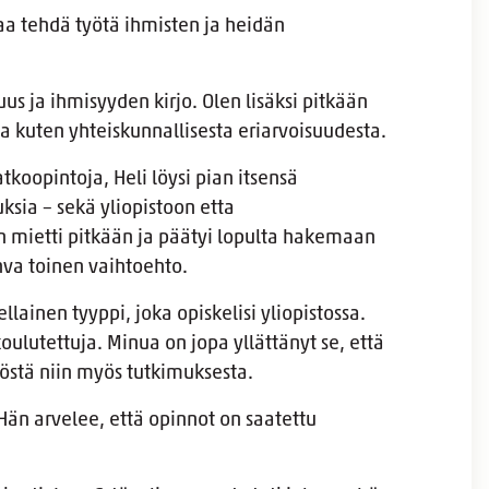
uaa tehdä työtä ihmisten ja heidän
 ja ihmisyyden kirjo. Olen lisäksi pitkään
sta kuten yhteiskunnallisesta eriarvoisuudesta.
tkoopintoja, Heli löysi pian itsensä
ksia – sekä yliopistoon etta
 mietti pitkään ja päätyi lopulta hakemaan
hva toinen vaihtoehto.
ellainen tyyppi, joka opiskelisi yliopistossa.
koulutettuja. Minua on jopa yllättänyt se, että
työstä niin myös tutkimuksesta.
 Hän arvelee, että opinnot on saatettu