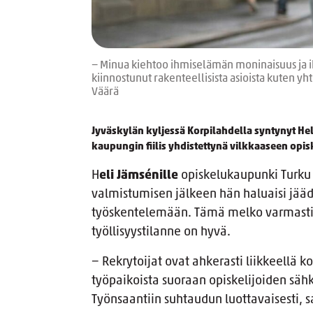
− Minua kiehtoo ihmiselämän moninaisuus ja ihm
kiinnostunut rakenteellisista asioista kuten yh
Väärä
Jyväskylän kyljessä Korpilahdella syntynyt He
kaupungin fiilis yhdistettynä vilkkaaseen opi
H
eli Jämsénille
opiskelukaupunki Turku t
valmistumisen jälkeen hän haluaisi jää
työskentelemään. Tämä melko varmasti on
työllisyystilanne on hyvä.
− Rekrytoijat ovat ahkerasti liikkeellä k
työpaikoista suoraan opiskelijoiden sähk
Työnsaantiin suhtaudun luottavaisesti, 