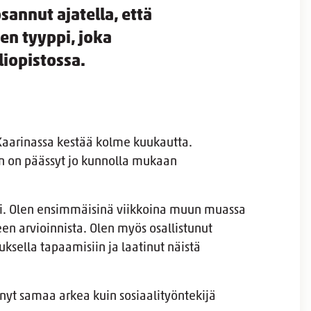
osannut ajatella, että
nen tyyppi, joka
liopistossa.
 Kaarinassa kestää kolme kuukautta.
n on päässyt jo kunnolla mukaan
sti. Olen ensimmäisinä viikkoina muun muassa
peen arvioinnista. Olen myös osallistunut
ksella tapaamisiin ja laatinut näistä
änyt samaa arkea kuin sosiaalityöntekijä