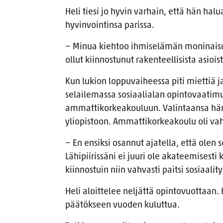
Heli tiesi jo hyvin varhain, että hän hal
hyvinvointinsa parissa.
− Minua kiehtoo ihmiselämän moninaisuus
ollut kiinnostunut rakenteellisista asioi
Kun lukion loppuvaiheessa piti miettiä ja
selailemassa sosiaalialan opintovaatimu
ammattikorkeakouluun. Valintaansa hän
yliopistoon. Ammattikorkeakoulu oli va
− En ensiksi osannut ajatella, että olen s
Lähipiirissäni ei juuri ole akateemisesti 
kiinnostuin niin vahvasti paitsi sosiaali
Heli aloittelee neljättä opintovuottaan.
päätökseen vuoden kuluttua.