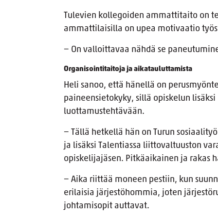
Tulevien kollegoiden ammattitaito on te
ammattilaisilla on upea motivaatio työs
− On valloittavaa nähdä se paneutumine
Organisointitaitoja ja aikatauluttamista
Heli sanoo, että hänellä on perusmyönt
paineensietokyky, sillä opiskelun lisäksi
luottamustehtävään.
− Tällä hetkellä hän on Turun sosiaalit
ja lisäksi Talentiassa liittovaltuuston 
opiskelijajäsen. Pitkäaikainen ja rakas 
− Aika riittää moneen pestiin, kun suunn
erilaisia järjestöhommia, joten järjestöru
johtamisopit auttavat.