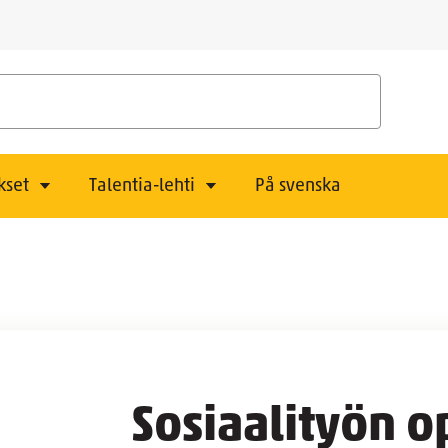
kset
Talentia-lehti
På svenska
Sosiaalityön op