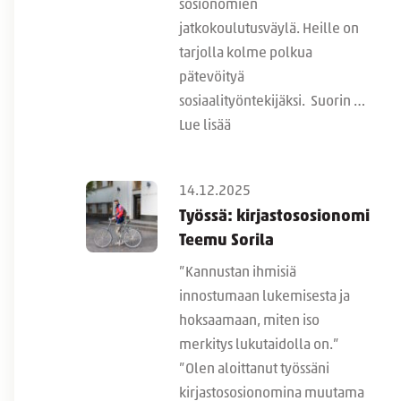
sosionomien
jatkokoulutusväylä. Heille on
tarjolla kolme polkua
pätevöityä
sosiaalityöntekijäksi. Suorin …
Lue lisää
14.12.2025
Työssä: kirjastososionomi
Teemu Sorila
”Kannustan ihmisiä
innostumaan lukemisesta ja
hoksaamaan, miten iso
merkitys lukutaidolla on.”
”Olen aloittanut työssäni
kirjastososionomina muutama