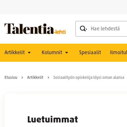
Hae lehdestä
Artikkelit
Kolumnit
Spesiaalit
Ilmoitu
Etusivu
Artikkelit
Sosiaalityön opiskelija löysi oman alansa
Luetuimmat