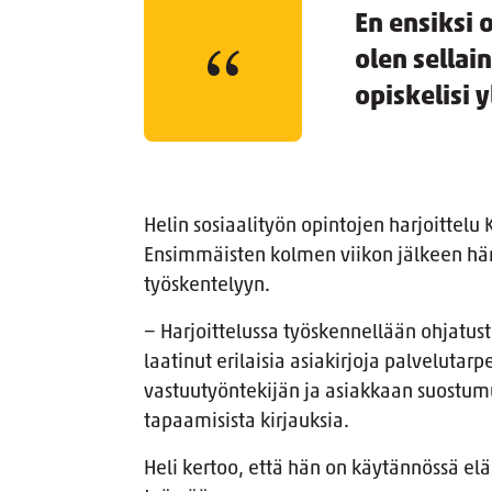
En ensiksi 
olen sellai
opiskelisi y
Helin sosiaalityön opintojen harjoittelu
Ensimmäisten kolmen viikon jälkeen hä
työskentelyyn.
− Harjoittelussa työskennellään ohjatu
laatinut erilaisia asiakirjoja palvelutar
vastuutyöntekijän ja asiakkaan suostumu
tapaamisista kirjauksia.
Heli kertoo, että hän on käytännössä el