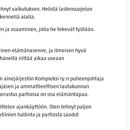
hnyt vaikutuksen. Helistä lastensuojelun
kennellä alalla.
n ja osaaminen, jolla he tekevät työtään.
einen elämänasenne, ja ilmeisen hyvä
 häneltä riittää aikaa useaan
yön ainejärjestön Kompleksi ry:n puheenjohtaja
varajäsen ja ammattieettisen lautakunnan
harrastus partiossa on osa elämäntapaa.
ittelee ajankäyttöön. Olen tehnyt paljon
tiinien hallinta ja partiosta saadut