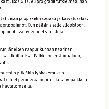
asti. Isoa G:tä, eli pro gradu tutkielmaa, hän
a.
Lahdessa ja opiskelin sosiaali ja kasvatusalaa.
 perusopinnot. Kun pääsin sisälle yliopistoon,
in opinnot ovat edenneet vauhdilla.
 Turun läheisen naapurikunnan Kaarinan
tussa alkutiimissä. Paikka on ensimmäinen,
yötä.
austalla pitkiäkin työkokemuksia
at olleet perinteisiä nuorten kesätyöpaikkoja:
a hautausmaalla.