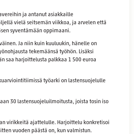
lavereihin ja antanut asiakkaille
ljellä vielä seitsemän viikkoa, ja arvelen että
ääsen syventämään oppimaani.
väinen. Ja niin kuin kuuluukin, hänelle on
työnohjausta tekemäänsä työhön. Lisäksi
än saa harjoittelusta palkkaa 1 500 euroa
uarviointitiimissä työarki on lastensuojelulle
taan 30 lastensuojeluilmoitusta, joista tosin iso
an virikkeitä ajattelulle. Harjoittelu konkretisoi
sitten vuoden päästä on, kun valmistun.