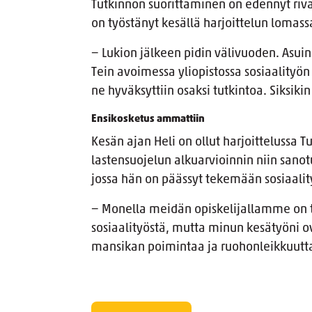
Tutkinnon suorittaminen on edennyt rivak
on työstänyt kesällä harjoittelun lomass
− Lukion jälkeen pidin välivuoden. Asuin 
Tein avoimessa yliopistossa sosiaalityön
ne hyväksyttiin osaksi tutkintoa. Siksik
Ensikosketus ammattiin
Kesän ajan Heli on ollut harjoittelussa
lastensuojelun alkuarvioinnin niin sano
jossa hän on päässyt tekemään sosiaalit
− Monella meidän opiskelijallamme on t
sosiaalityöstä, mutta minun kesätyöni ov
mansikan poimintaa ja ruohonleikkuutt