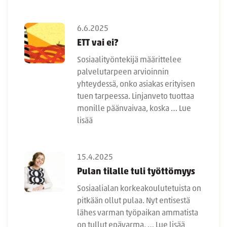
6.6.2025
ETT vai ei?
Sosiaalityöntekijä määrittelee
palvelutarpeen arvioinnin
yhteydessä, onko asiakas erityisen
tuen tarpeessa. Linjanveto tuottaa
monille päänvaivaa, koska …
Lue
lisää
15.4.2025
Pulan tilalle tuli työttömyys
Sosiaalialan korkeakoulutetuista on
pitkään ollut pulaa. Nyt entisestä
lähes varman työpaikan ammatista
on tullut epävarma, …
Lue lisää