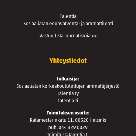
Talentia
Sosiaalialan edunvalvonta- ja ammattilehti
Vastuullista journalismia >>
Yhteystiedot
Julkaisija:
Sosiaalialan korkeakoulutettujen ammattijärjestö
Talentia ry
talentia.fi
Toimituksen osoite:
Ratamestarinkatu 11, 00520 Helsinki
puh. 044 329 0029
toimitus@talentia.fi