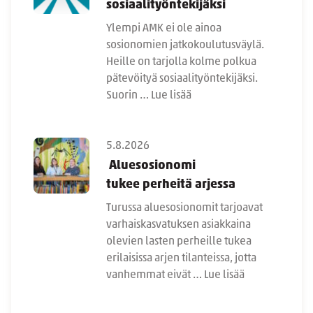
sosiaalityöntekijäksi
Ylempi AMK ei ole ainoa
sosionomien jatkokoulutusväylä.
Heille on tarjolla kolme polkua
pätevöityä sosiaalityöntekijäksi.
Suorin …
Lue lisää
5.8.2026
Aluesosionomi
tukee perheitä arjessa
Turussa aluesosionomit tarjoavat
varhaiskasvatuksen asiakkaina
olevien lasten perheille tukea
erilaisissa arjen tilanteissa, jotta
vanhemmat eivät …
Lue lisää