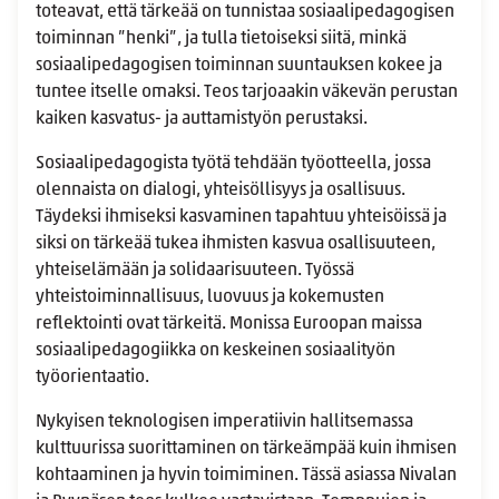
toteavat, että tärkeää on tunnistaa sosiaalipedagogisen
toiminnan ”henki”, ja tulla tietoiseksi siitä, minkä
sosiaalipedagogisen toiminnan suuntauksen kokee ja
tuntee itselle omaksi. Teos tarjoaakin väkevän perustan
kaiken kasvatus- ja auttamistyön perustaksi.
Sosiaalipedagogista työtä tehdään työotteella, jossa
olennaista on dialogi, yhteisöllisyys ja osallisuus.
Täydeksi ihmiseksi kasvaminen tapahtuu yhteisöissä ja
siksi on tärkeää tukea ihmisten kasvua osallisuuteen,
yhteiselämään ja solidaarisuuteen. Työssä
yhteistoiminnallisuus, luovuus ja kokemusten
reflektointi ovat tärkeitä. Monissa Euroopan maissa
sosiaalipedagogiikka on keskeinen sosiaalityön
työorientaatio.
Nykyisen teknologisen imperatiivin hallitsemassa
kulttuurissa suorittaminen on tärkeämpää kuin ihmisen
kohtaaminen ja hyvin toimiminen. Tässä asiassa Nivalan