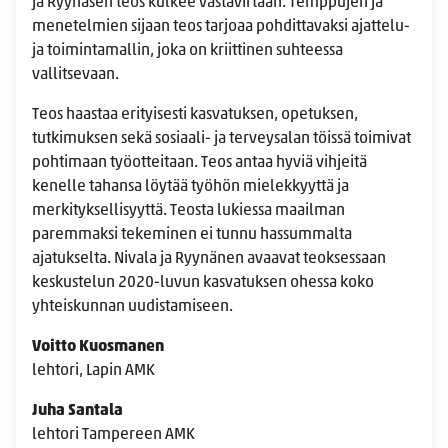
ja Ryynäsen teos kulkee vastavirtaan. Temppujen ja
menetelmien sijaan teos tarjoaa pohdittavaksi ajattelu-
ja toimintamallin, joka on kriittinen suhteessa
vallitsevaan.
Teos haastaa erityisesti kasvatuksen, opetuksen,
tutkimuksen sekä sosiaali- ja terveysalan töissä toimivat
pohtimaan työotteitaan. Teos antaa hyviä vihjeitä
kenelle tahansa löytää työhön mielekkyyttä ja
merkityksellisyyttä. Teosta lukiessa maailman
paremmaksi tekeminen ei tunnu hassummalta
ajatukselta. Nivala ja Ryynänen avaavat teoksessaan
keskustelun 2020-luvun kasvatuksen ohessa koko
yhteiskunnan uudistamiseen.
Voitto Kuosmanen
lehtori, Lapin AMK
Juha Santala
lehtori Tampereen AMK