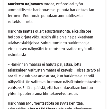
Marketta Rajavaara
toteaa, että sosiaalityön
ammatillisesta harkinnasta ei puhuta harkintavallan
termein. Enemmän puhutaan ammatillisesta
reflektoinnista.
Harkinta saattaa olla tiedostamatonta, eikä sitä ole
helppo kirjata ylös. Tuskin sille on aina paikkaakaan
asiakasasiakirjoissa. Suhtautuminen harkintaan ja
etenkin sen näkyväksi tekemiseen saattaa myös olla
ristiriitaista
– Harkinnan määrää ei haluta paljastaa, jotta
asiakkaiden valitusten määrä ei kasvaisi. Toisaalta työ ei
saa sille kuuluvaa arvostusta, kun harkintaa ei tehdä
näkyväksi. On valittava, kumman näistä toimintatavoista
valitsee. Siitä ei päästä, että harkintavaltaan kuuluu
yhtenä puolena aina tilintekovelvollisuus.
Harkinnan argumentaatiota on syytä kehittää.