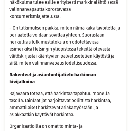
näkökulma tulee esille erityisesti markkinalähtöisessä
valinnanvapautta korostavassa
konsumerismiajattelussa.
– On tutkimuksen paikka, miten nämä kaksi tavoitetta ja
periaatetta voidaan sovittaa yhteen. Suorastaan
herkullisia tutkimustuloksia on odotettavissa
esimerkiksi Helsingin yliopistossa tekeillä olevasta
väitöskirjasta ikääntyvien palvelusetelien käytöstä ja
siitä, miten valinnanvapaus todellisuudessa.
Rakenteet ja asiantuntijatieto harkinnan
kivijalkoina
Rajavaara toteaa, että harkintaa tapahtuu monella
tasolla. Lainlaatijat harjoittavat poliittista harkintaa,
ammattilaiset harkitsevat asiakastyössään, ja
asiakkaatkin käyttävät harkintaa.
Organisaatioilla on omat toiminta- ja