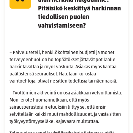
liian herkkiä hälyäänille?
Pitäisikö keskittyä harkinnan
tiedollisen puolen
vahvistamiseen?
– Palveluseteli, henkilökohtainen budjetti ja monet
terveydenhuollon hoitopäätökset jättävät potilaalle
harkintavaltaa ja myös vastuuta. Asiakas myös kantaa
päätöstensä seuraukset. Halutaan korostaa
vaihtoehtoja, olivat ne sitten todellisia tai näennäisiä.
– Työttömien aktivointi on osa asiakkaan velvoittamista.
Moni ei ole huomannutkaan, että myös
sairausperusteisiin etuuksiin liittyy se, että ensin
selvitellään kaikki muut mahdollisuudet, ja vasta sitten
työkyvyttömyyseläke, Rajavaara muistuttaa.