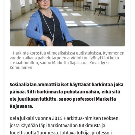
− Harkinta korostuu viimeaikaisissa uudistuksissa. Kymmenen
vuoden aikana palvelutarpeen arviointi on lyönyt läpi koko
sosiaalihuollon, sanoo Marketta Rajavaara. Kuva: Jyrki
Komulainen
Sosiaalialan ammattilaiset käyttävät harkintaa joka
päivää. Silti harkinnasta puhutaan vähän, eikä sitä
ole juurikaan tutkittu, sanoo professori Marketta
Rajavaara.
Kela julkaisi vuonna 2015 Harkittua-nimisen teoksen,
jossa käydään läpi harkintavallan tutkimusta ja
todellisuutta Suomessa. Johtava tutkija, professori