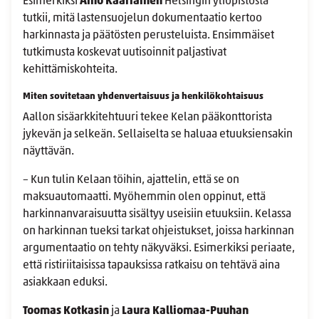
Esimerkiksi
Aino Kääriäinen
Helsingin yliopistosta
tutkii, mitä lastensuojelun dokumentaatio kertoo
harkinnasta ja päätösten perusteluista. Ensimmäiset
tutkimusta koskevat uutisoinnit paljastivat
kehittämiskohteita.
Miten sovitetaan yhdenvertaisuus ja henkilökohtaisuus
Aallon sisäarkkitehtuuri tekee Kelan pääkonttorista
jykevän ja selkeän. Sellaiselta se haluaa etuuksiensakin
näyttävän.
– Kun tulin Kelaan töihin, ajattelin, että se on
maksuautomaatti. Myöhemmin olen oppinut, että
harkinnanvaraisuutta sisältyy useisiin etuuksiin. Kelassa
on harkinnan tueksi tarkat ohjeistukset, joissa harkinnan
argumentaatio on tehty näkyväksi. Esimerkiksi periaate,
että ristiriitaisissa tapauksissa ratkaisu on tehtävä aina
asiakkaan eduksi.
Toomas Kotkasin
ja
Laura Kalliomaa-Puuhan