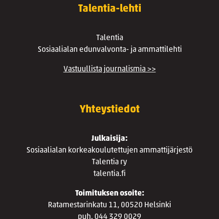
Talentia-lehti
Talentia
Sosiaalialan edunvalvonta- ja ammattilehti
Vastuullista journalismia >>
Yhteystiedot
Julkaisija:
Sosiaalialan korkeakoulutettujen ammattijärjestö
Talentia ry
talentia.fi
Toimituksen osoite:
Ratamestarinkatu 11, 00520 Helsinki
puh. 044 329 0029