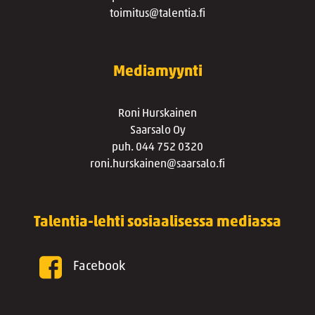
toimitus@talentia.fi
Mediamyynti
Roni Hurskainen
Saarsalo Oy
puh. 044 752 0320
roni.hurskainen@saarsalo.fi
Talentia-lehti sosiaalisessa mediassa
Facebook