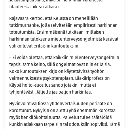
sekavampaa siinä, mikä on harkinnanvaraisessa
tilanteessa oikea ratkaisu.
Rajavaara kertoo, että Kelassa on meneillään
tutkimushanke, jolla selvitetään empiirisesti harkinnan
toteutumista. Ensimmäisenä tutkitaan, millaisen
harkinnan tuloksena mielenterveysongelmista karsivat
valikoituvat erilaisiin kuntoutuksiin.
– Ei voida olettaa, että kaikkiin mielenterveysongelmiin
tepsisi sama keino, sillä ongelmat ovat niin erilaisia.
Koko kuntoutuksen kirjo on käytettävissä työhön
valmennuksesta psykoterapiaan. Lääkäriprofession
Käypä hoito ‑suositus sanoo jotakin, mutta ei
tyhjentävästi. Jäljelle jaa paljon harkintaa.
Hyvinvointivaltiossa yhdenvertaisuuden periaate on
korostunut. Nykyisin on alettu yhä enemmän korostaa
myös henkilökohtaisuutta. Palvelut tulee räätälöidä
kunkin asiakkaan tarpeisiin tai odotuksiin sopiviksi. Tämä