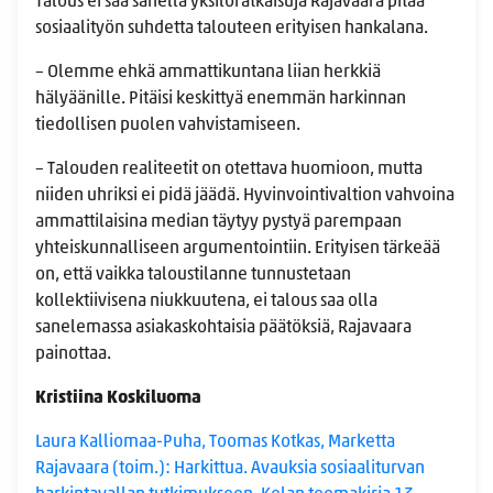
Talous ei saa sanella yksilöratkaisuja Rajavaara pitää
sosiaalityön suhdetta talouteen erityisen hankalana.
– Olemme ehkä ammattikuntana liian herkkiä
hälyäänille. Pitäisi keskittyä enemmän harkinnan
tiedollisen puolen vahvistamiseen.
– Talouden realiteetit on otettava huomioon, mutta
niiden uhriksi ei pidä jäädä. Hyvinvointivaltion vahvoina
ammattilaisina median täytyy pystyä parempaan
yhteiskunnalliseen argumentointiin. Erityisen tärkeää
on, että vaikka taloustilanne tunnustetaan
kollektiivisena niukkuutena, ei talous saa olla
sanelemassa asiakaskohtaisia päätöksiä, Rajavaara
painottaa.
Kristiina Koskiluoma
Laura Kalliomaa-Puha, Toomas Kotkas, Marketta
Rajavaara (toim.): Harkittua. Avauksia sosiaaliturvan