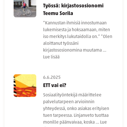
Työssä: kirjastososionomi
Teemu Sorila
”Kannustan ihmisiä innostumaan
lukemisesta ja hoksaamaan, miten
iso merkitys lukutaidolla on.” ”Olen
aloittanut työssäni
kirjastososionomina muutama …
Lue lisää
6.6.2025
ETT vai ei?
Sosiaalityöntekijä määrittelee
palvelutarpeen arvioinnin
yhteydessä, onko asiakas erityisen
tuen tarpeessa. Linjanveto tuottaa
monille päänvaivaa, koska …
Lue