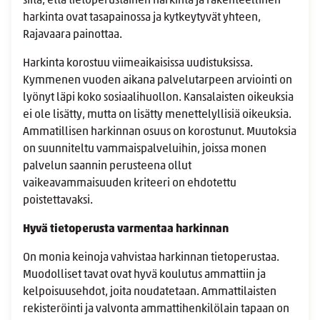
siitä, että tietoperustainen harkinta ja rakenteellinen
harkinta ovat tasapainossa ja kytkeytyvät yhteen,
Rajavaara painottaa.
Harkinta korostuu viimeaikaisissa uudistuksissa.
Kymmenen vuoden aikana palvelutarpeen arviointi on
lyönyt läpi koko sosiaalihuollon. Kansalaisten oikeuksia
ei ole lisätty, mutta on lisätty menettelyllisiä oikeuksia.
Ammatillisen harkinnan osuus on korostunut. Muutoksia
on suunniteltu vammaispalveluihin, joissa monen
palvelun saannin perusteena ollut
vaikeavammaisuuden kriteeri on ehdotettu
poistettavaksi.
Hyvä tietoperusta varmentaa harkinnan
On monia keinoja vahvistaa harkinnan tietoperustaa.
Muodolliset tavat ovat hyvä koulutus ammattiin ja
kelpoisuusehdot, joita noudatetaan. Ammattilaisten
rekisteröinti ja valvonta ammattihenkilölain tapaan on