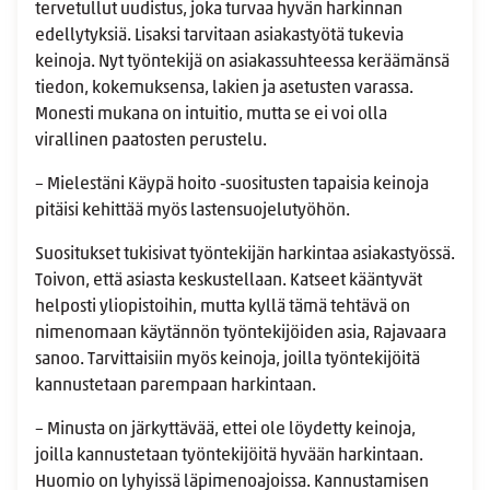
tervetullut uudistus, joka turvaa hyvän harkinnan
edellytyksiä. Lisaksi tarvitaan asiakastyötä tukevia
keinoja. Nyt työntekijä on asiakassuhteessa keräämänsä
tiedon, kokemuksensa, lakien ja asetusten varassa.
Monesti mukana on intuitio, mutta se ei voi olla
virallinen paatosten perustelu.
– Mielestäni Käypä hoito ‑suositusten tapaisia keinoja
pitäisi kehittää myös lastensuojelutyöhön.
Suositukset tukisivat työntekijän harkintaa asiakastyössä.
Toivon, että asiasta keskustellaan. Katseet kääntyvät
helposti yliopistoihin, mutta kyllä tämä tehtävä on
nimenomaan käytännön työntekijöiden asia, Rajavaara
sanoo. Tarvittaisiin myös keinoja, joilla työntekijöitä
kannustetaan parempaan harkintaan.
– Minusta on järkyttävää, ettei ole löydetty keinoja,
joilla kannustetaan työntekijöitä hyvään harkintaan.
Huomio on lyhyissä läpimenoajoissa. Kannustamisen