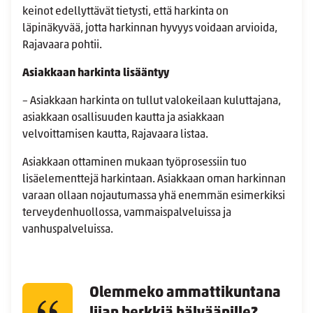
keinot edellyttävät tietysti, että harkinta on
läpinäkyvää, jotta harkinnan hyvyys voidaan arvioida,
Rajavaara pohtii.
Asiakkaan harkinta lisääntyy
– Asiakkaan harkinta on tullut valokeilaan kuluttajana,
asiakkaan osallisuuden kautta ja asiakkaan
velvoittamisen kautta, Rajavaara listaa.
Asiakkaan ottaminen mukaan työprosessiin tuo
lisäelementtejä harkintaan. Asiakkaan oman harkinnan
varaan ollaan nojautumassa yhä enemmän esimerkiksi
terveydenhuollossa, vammaispalveluissa ja
vanhuspalveluissa.
Olemmeko ammattikuntana