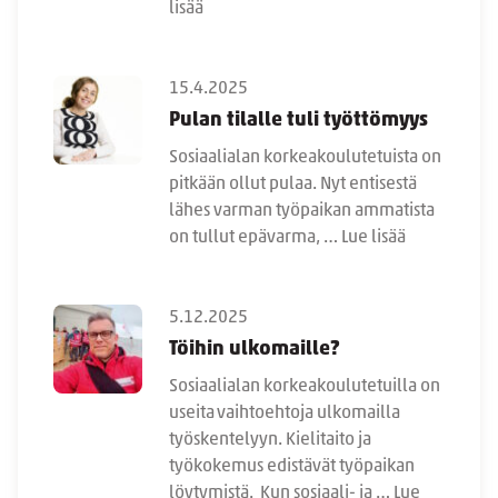
lisää
15.4.2025
Pulan tilalle tuli työttömyys
Sosiaalialan korkeakoulutetuista on
pitkään ollut pulaa. Nyt entisestä
lähes varman työpaikan ammatista
on tullut epävarma, …
Lue lisää
5.12.2025
Töihin ulkomaille?
Sosiaalialan korkeakoulutetuilla on
useita vaihtoehtoja ulkomailla
työskentelyyn. Kielitaito ja
työkokemus edistävät työpaikan
löytymistä. Kun sosiaali- ja …
Lue