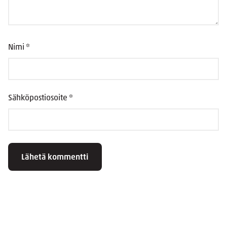
Nimi
*
Sähköpostiosoite
*