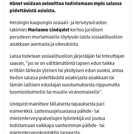
Hänet voidaan velvoittaa todistamaan myös salassa
pidettävistä asioista.
Helsingin kaupungin sosiaali- ja terveysviraston
lakimies
Marianne Lindqvist
kertoo juridisen
perusteen murtamiselle löytyvän laista sosiaalihuollon
asiakkaan asemasta ja oikeuksista.
Laissa todetaan sosiaalihuollon järjestäjän tai toteuttajan
saavan, ”jos se on välttämätöntä lapsen edun taikka
erittäin tärkeän yleisen tai yksityisen edun vuoksi, antaa
tiedon salassa pidettävästä asiakirjasta asiakkaan tai
tämän laillisen edustajan suostumuksesta riippumatta
tuomioistuimelle tai muulle viranomaiselle”.
Lindqvist mainitsee tällaisesta tapauksesta pari
esimerkkiä. Lastensuojeluasiassa päihde- tai
mielenterveyspalvelujen työntekijä voi joutua
todistamaan vaikkapa vanhemman päihde- tai
mielenterveyskontaktin tarpeesta.