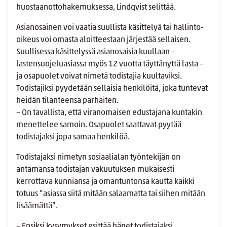
huostaanottohakemuksessa, Lindqvist selittää.
Asianosainen voi vaatia suullista käsittelyä tai hallinto-
oikeus voi omasta aloitteestaan järjestää sellaisen.
Suullisessa käsittelyssä asianosaisia kuullaan –
lastensuojeluasiassa myös 12 vuotta täyttänyttä lasta –
ja osapuolet voivat nimetä todistajia kuultaviksi.
Todistajiksi pyydetään sellaisia henkilöitä, joka tuntevat
heidän tilanteensa parhaiten.
– On tavallista, että viranomaisen edustajana kuntakin
menettelee samoin. Osapuolet saattavat pyytää
todistajaksi jopa samaa henkilöä.
Todistajaksi nimetyn sosiaalialan työntekijän on
antamansa todistajan vakuutuksen mukaisesti
kerrottava kunniansa ja omantuntonsa kautta kaikki
totuus ”asiassa siitä mitään salaamatta tai siihen mitään
lisäämättä”.
– Ensiksi kysymykset esittää hänet todistajaksi