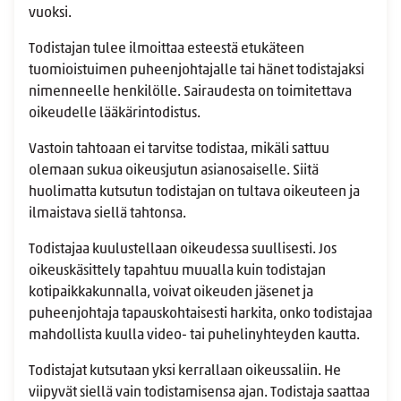
vuoksi.
Todistajan tulee ilmoittaa esteestä etukäteen
tuomioistuimen puheenjohtajalle tai hänet todistajaksi
nimenneelle henkilölle. Sairaudesta on toimitettava
oikeudelle lääkärintodistus.
Vastoin tahtoaan ei tarvitse todistaa, mikäli sattuu
olemaan sukua oikeusjutun asianosaiselle. Siitä
huolimatta kutsutun todistajan on tultava oikeuteen ja
ilmaistava siellä tahtonsa.
Todistajaa kuulustellaan oikeudessa suullisesti. Jos
oikeuskäsittely tapahtuu muualla kuin todistajan
kotipaikkakunnalla, voivat oikeuden jäsenet ja
puheenjohtaja tapauskohtaisesti harkita, onko todistajaa
mahdollista kuulla video- tai puhelinyhteyden kautta.
Todistajat kutsutaan yksi kerrallaan oikeussaliin. He
viipyvät siellä vain todistamisensa ajan. Todistaja saattaa