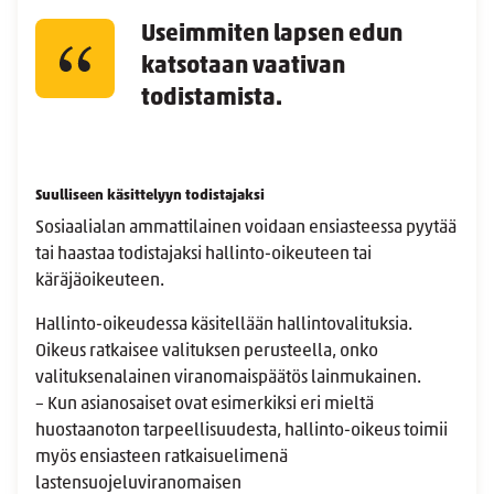
Useimmiten lapsen edun
katsotaan vaativan
todistamista.
Suulliseen käsittelyyn todistajaksi
Sosiaalialan ammattilainen voidaan ensiasteessa pyytää
tai haastaa todistajaksi hallinto-oikeuteen tai
käräjäoikeuteen.
Hallinto-oikeudessa käsitellään hallintovalituksia.
Oikeus ratkaisee valituksen perusteella, onko
valituksenalainen viranomaispäätös lainmukainen.
– Kun asianosaiset ovat esimerkiksi eri mieltä
huostaanoton tarpeellisuudesta, hallinto-oikeus toimii
myös ensiasteen ratkaisuelimenä
lastensuojeluviranomaisen