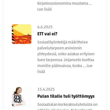
kirjastososionomina muutama …
Lue lisää
6.6.2025
ETT vai ei?
Sosiaalityöntekijä määrittelee
palvelutarpeen arvioinnin
yhteydessä, onko asiakas erityisen
tuen tarpeessa. Linjanveto tuottaa
monille päänvaivaa, koska …
Lue
lisää
15.4.2025
Pulan tilalle tuli työttömyys
Sosiaalialan korkeakoulutetuista on