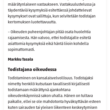
määrätynlaiseen vastaukseen. Vastakuulustelussa ja
täydentäviä kysymyksiä esitettäessä johdattelevat
kysymykset ovat sallittuja, kun selvitetään todistajan
kertomuksen luotettavuutta.
– Oikeuden puheenjohtajan pitää osata huolehtia
rajaamisesta. Hän valvoo, ettei todistajalle esitetä
asiattomia kysymyksiä eikä häntä liioin kohdella
sopimattomasti.
Markku Tasala
Todistajana oikeudessa
Todistaminen on kansalaisvelvollisuus. Todistajaksi
nimetty henkilö kutsutaan tavallisesti kirjallisesti
todistamaan määrättynä ajankohtana
oikeudenkäynnissä sakon uhalla. Hänen on tultava
paikalle, ellei se ole mahdotonta hyväksyttävän esteen
kuten sairauden tai yleisen liikenteen keskeytymisen