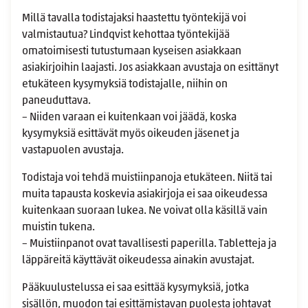
Millä tavalla todistajaksi haastettu työntekijä voi
valmistautua? Lindqvist kehottaa työntekijää
omatoimisesti tutustumaan kyseisen asiakkaan
asiakirjoihin laajasti. Jos asiakkaan avustaja on esittänyt
etukäteen kysymyksiä todistajalle, niihin on
paneuduttava.
– Niiden varaan ei kuitenkaan voi jäädä, koska
kysymyksiä esittävät myös oikeuden jäsenet ja
vastapuolen avustaja.
Todistaja voi tehdä muistiinpanoja etukäteen. Niitä tai
muita tapausta koskevia asiakirjoja ei saa oikeudessa
kuitenkaan suoraan lukea. Ne voivat olla käsillä vain
muistin tukena.
– Muistiinpanot ovat tavallisesti paperilla. Tabletteja ja
läppäreitä käyttävät oikeudessa ainakin avustajat.
Pääkuulustelussa ei saa esittää kysymyksiä, jotka
sisällön, muodon tai esittämistavan puolesta johtavat