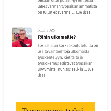
pitkään ollut pulaa. Nyt entisestä
lähes varman työpaikan ammatista
on tullut epävarma, …
Lue lisää
5.12.2025
Töihin ulkomaille?
Sosiaalialan korkeakoulutetuilla on
useita vaihtoehtoja ulkomailla
työskentelyyn. Kielitaito ja
työkokemus edistävät työpaikan
löytymistä. Kun sosiaali- ja …
Lue
lisää