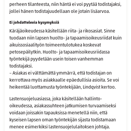
perheen tilanteesta, niin häntä ei voi pyytää todistajaksi,
jollei hänen todistajuudellaan ole jotain lisäarvoa.
Ei johdattelevia kysymyksiä
Käräjäoikeudessa käsitellään riita- ja rikosasiat. Sinne
tuodaan niin lapsen huolto- ja tapaamisoikeusriidat kuin
aikuissosiaalityön toimeentulotukea koskevat
petosepäilytkin. Huolto- ja tapaamisoikeusriidassa
työntekijä pyydetään usein toisen vanhemman
todistajaksi.
– Asiakas ei välttämättä ymmärrä, että todistajan on
kerrottava myös asiakkaalle epäedullisia asioita. Se voi
heikentää luottamusta työntekijään, Lindqvist kertoo.
Lastensuojeluasiassa, joka käsitellään hallinto-
oikeudessa, asiakassuhteen jatkumisen turvaamiseksi
voidaan joissakin tapauksissa menetellä niin, että
kyseisen lapsen oman työntekijän sijasta todistamaan
menee esimerkiksi lastensuojelulaitoksen johtaja.