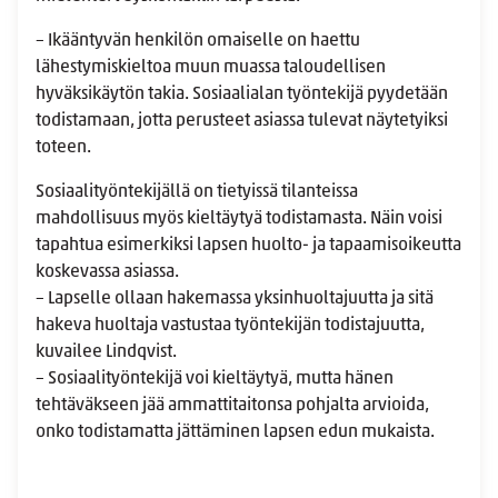
– Ikääntyvän henkilön omaiselle on haettu
lähestymiskieltoa muun muassa taloudellisen
hyväksikäytön takia. Sosiaalialan työntekijä pyydetään
todistamaan, jotta perusteet asiassa tulevat näytetyiksi
toteen.
Sosiaalityöntekijällä on tietyissä tilanteissa
mahdollisuus myös kieltäytyä todistamasta. Näin voisi
tapahtua esimerkiksi lapsen huolto- ja tapaamisoikeutta
koskevassa asiassa.
– Lapselle ollaan hakemassa yksinhuoltajuutta ja sitä
hakeva huoltaja vastustaa työntekijän todistajuutta,
kuvailee Lindqvist.
– Sosiaalityöntekijä voi kieltäytyä, mutta hänen
tehtäväkseen jää ammattitaitonsa pohjalta arvioida,
onko todistamatta jättäminen lapsen edun mukaista.