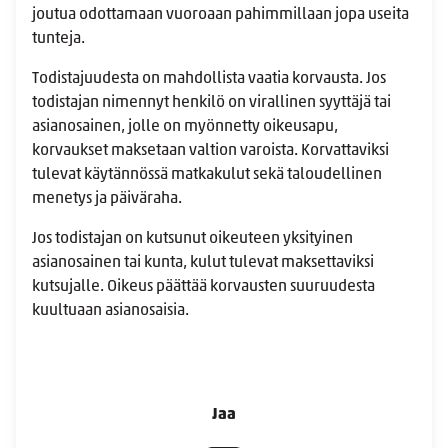
joutua odottamaan vuoroaan pahimmillaan jopa useita
tunteja.
Todistajuudesta on mahdollista vaatia korvausta. Jos
todistajan nimennyt henkilö on virallinen syyttäjä tai
asianosainen, jolle on myönnetty oikeusapu,
korvaukset maksetaan valtion varoista. Korvattaviksi
tulevat käytännössä matkakulut sekä taloudellinen
menetys ja päiväraha.
Jos todistajan on kutsunut oikeuteen yksityinen
asianosainen tai kunta, kulut tulevat maksettaviksi
kutsujalle. Oikeus päättää korvausten suuruudesta
kuultuaan asianosaisia.
Jaa