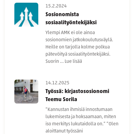
15.2.2024
Sosionomista
sosiaalityöntekijäksi
Ylempi AMK ei ole ainoa
sosionomien jatkokoulutusväylä.
Heille on tarjolla kolme polkua
pätevöityä sosiaalityöntekijäksi.
Suorin …
Lue lisää
14.12.2025
Työssä: kirjastososionomi
Teemu Sorila
”Kannustan ihmisiä innostumaan
lukemisesta ja hoksaamaan, miten
iso merkitys lukutaidolla on.” ”Olen
aloittanut työssäni