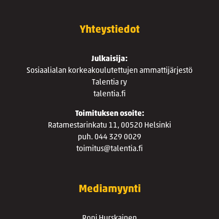
Yhteystiedot
Julkaisija:
Sosiaalialan korkeakoulutettujen ammattijärjestö
Talentia ry
talentia.fi
Toimituksen osoite:
Ratamestarinkatu 11, 00520 Helsinki
puh. 044 329 0029
toimitus@talentia.fi
Mediamyynti
Roni Hurskainen