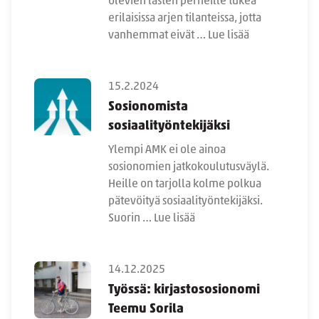
olevien lasten perheille tukea
erilaisissa arjen tilanteissa, jotta
vanhemmat eivät …
Lue lisää
15.2.2024
Sosionomista
sosiaalityöntekijäksi
Ylempi AMK ei ole ainoa
sosionomien jatkokoulutusväylä.
Heille on tarjolla kolme polkua
pätevöityä sosiaalityöntekijäksi.
Suorin …
Lue lisää
14.12.2025
Työssä: kirjastososionomi
Teemu Sorila