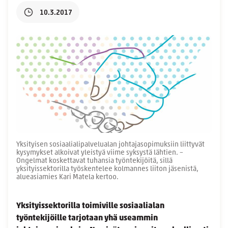
10.3.2017
Yksityisen sosiaalialipalvelualan johtajasopimuksiin liittyvät
kysymykset alkoivat yleistyä viime syksystä lähtien. –
Ongelmat koskettavat tuhansia työntekijöitä, sillä
yksityissektorilla työskentelee kolmannes liiton jäsenistä,
alueasiamies Kari Matela kertoo.
Yksityissektorilla toimiville sosiaalialan
työntekijöille tarjotaan yhä useammin