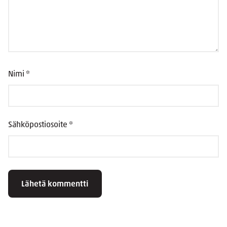
Nimi
*
Sähköpostiosoite
*