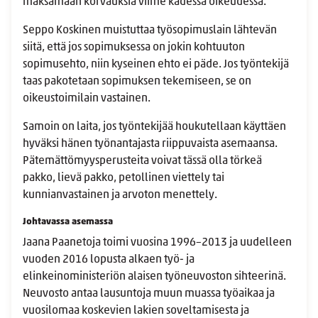
maksamaan korvauksia viime kädessä oikeudessa.
Seppo Koskinen muistuttaa työsopimuslain lähtevän
siitä, että jos sopimuksessa on jokin kohtuuton
sopimusehto, niin kyseinen ehto ei päde. Jos työntekijä
taas pakotetaan sopimuksen tekemiseen, se on
oikeustoimilain vastainen.
Samoin on laita, jos työntekijää houkutellaan käyttäen
hyväksi hänen työnantajasta riippuvaista asemaansa.
Pätemättömyysperusteita voivat tässä olla törkeä
pakko, lievä pakko, petollinen viettely tai
kunnianvastainen ja arvoton menettely.
Johtavassa asemassa
Jaana Paanetoja toimi vuosina 1996–2013 ja uudelleen
vuoden 2016 lopusta alkaen työ- ja
elinkeinoministeriön alaisen työneuvoston sihteerinä.
Neuvosto antaa lausuntoja muun muassa työaikaa ja
vuosilomaa koskevien lakien soveltamisesta ja