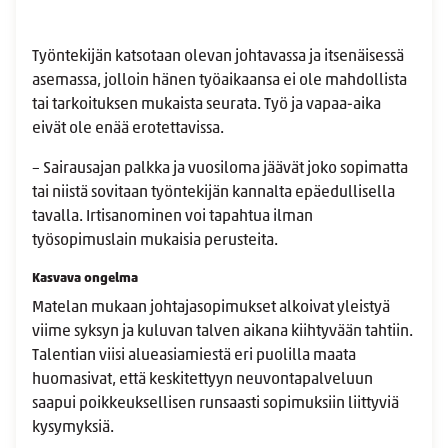
Työntekijän katsotaan olevan johtavassa ja itsenäisessä
asemassa, jolloin hänen työaikaansa ei ole mahdollista
tai tarkoituksen mukaista seurata. Työ ja vapaa-aika
eivät ole enää erotettavissa.
– Sairausajan palkka ja vuosiloma jäävät joko sopimatta
tai niistä sovitaan työntekijän kannalta epäedullisella
tavalla. Irtisanominen voi tapahtua ilman
työsopimuslain mukaisia perusteita.
Kasvava ongelma
Matelan mukaan johtajasopimukset alkoivat yleistyä
viime syksyn ja kuluvan talven aikana kiihtyvään tahtiin.
Talentian viisi alueasiamiestä eri puolilla maata
huomasivat, että keskitettyyn neuvontapalveluun
saapui poikkeuksellisen runsaasti sopimuksiin liittyviä
kysymyksiä.