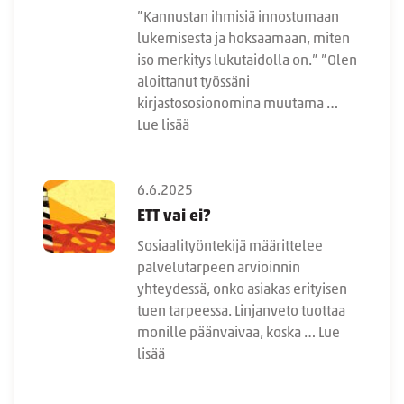
”Kannustan ihmisiä innostumaan
lukemisesta ja hoksaamaan, miten
iso merkitys lukutaidolla on.” ”Olen
aloittanut työssäni
kirjastososionomina muutama …
Lue lisää
6.6.2025
ETT vai ei?
Sosiaalityöntekijä määrittelee
palvelutarpeen arvioinnin
yhteydessä, onko asiakas erityisen
tuen tarpeessa. Linjanveto tuottaa
monille päänvaivaa, koska …
Lue
lisää