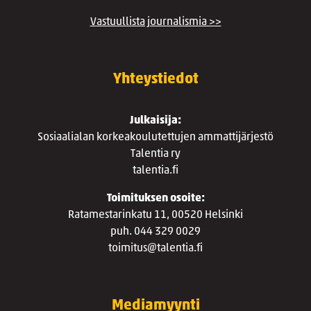
Vastuullista journalismia >>
Yhteystiedot
Julkaisija:
Sosiaalialan korkeakoulutettujen ammattijärjestö
Talentia ry
talentia.fi
Toimituksen osoite:
Ratamestarinkatu 11, 00520 Helsinki
puh. 044 329 0029
toimitus@talentia.fi
Mediamyynti