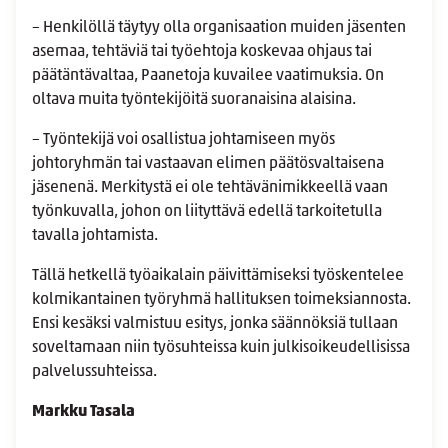
– Henkilöllä täytyy olla organisaation muiden jäsenten
asemaa, tehtäviä tai työehtoja koskevaa ohjaus tai
päätäntävaltaa, Paanetoja kuvailee vaatimuksia. On
oltava muita työntekijöitä suoranaisina alaisina.
– Työntekijä voi osallistua johtamiseen myös
johtoryhmän tai vastaavan elimen päätösvaltaisena
jäsenenä. Merkitystä ei ole tehtävänimikkeellä vaan
työnkuvalla, johon on liityttävä edellä tarkoitetulla
tavalla johtamista.
Tällä hetkellä työaikalain päivittämiseksi työskentelee
kolmikantainen työryhmä hallituksen toimeksiannosta.
Ensi kesäksi valmistuu esitys, jonka säännöksiä tullaan
soveltamaan niin työsuhteissa kuin julkisoikeudellisissa
palvelussuhteissa.
Markku Tasala