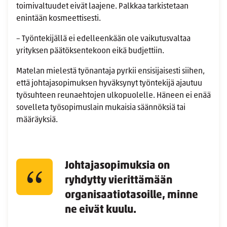
toimivaltuudet eivät laajene. Palkkaa tarkistetaan
enintään kosmeettisesti.
– Työntekijällä ei edelleenkään ole vaikutusvaltaa
yrityksen päätöksentekoon eikä budjettiin.
Matelan mielestä työnantaja pyrkii ensisijaisesti siihen,
että johtajasopimuksen hyväksynyt työntekijä ajautuu
työsuhteen reunaehtojen ulkopuolelle. Häneen ei enää
sovelleta työsopimuslain mukaisia säännöksiä tai
määräyksiä.
Johtajasopimuksia on
ryhdytty vierittämään
organisaatiotasoille, minne
ne eivät kuulu.