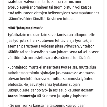
saatetaan valvonnan tai tutkinnan piiriin, niin
työsuojeluviranomainen tai tuomioistuin voi katsoa,
että työsuhteen ehtojen heikennykset ovat tapahtuneet
säännöksiä kiertämällä, Koskinen toteaa.
Mikä ”johtajasopimus”?
Työaikalain mukaan lain soveltamisalan ulkopuolelle
jää työ, jota siihen kuuluvien tehtävien ja työntekijän
aseman perusteella voidaan pitää yrityksen, yhteisön,
säätiön tai sen itsenäisen osan johtamisena tai sellaiseen
välittömästi rinnastettavana itsenäisenä tehtävänä.
– Johtajasopimusta ei määritellä työlaeissa, mutta sillä
tarkoitetaan toimitusjohtajan ja vastaavassa asemassa
olevan henkilön kanssa solmittua sopimusta työnteon
ehdoista. He jäävät yleensä työlakien suojan
ulkopuolelle, sanoo työ- ja sosiaalioikeuden dosentti
Jaana Paanetoja
Itä-Suomen ja Lapin yliopistosta.
– Se piiri, jonka kanssa näitä sopimuksia voidaan