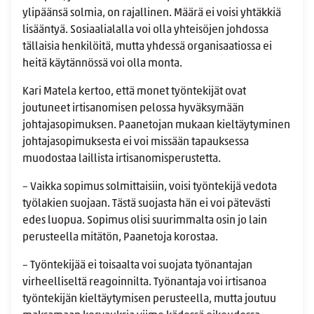
ylipäänsä solmia, on rajallinen. Määrä ei voisi yhtäkkiä
lisääntyä. Sosiaalialalla voi olla yhteisöjen johdossa
tällaisia henkilöitä, mutta yhdessä organisaatiossa ei
heitä käytännössä voi olla monta.
Kari Matela kertoo, että monet työntekijät ovat
joutuneet irtisanomisen pelossa hyväksymään
johtajasopimuksen. Paanetojan mukaan kieltäytyminen
johtajasopimuksesta ei voi missään tapauksessa
muodostaa laillista irtisanomisperustetta.
– Vaikka sopimus solmittaisiin, voisi työntekijä vedota
työlakien suojaan. Tästä suojasta hän ei voi pätevästi
edes luopua. Sopimus olisi suurimmalta osin jo lain
perusteella mitätön, Paanetoja korostaa.
– Työntekijää ei toisaalta voi suojata työnantajan
virheelliseltä reagoinnilta. Työnantaja voi irtisanoa
työntekijän kieltäytymisen perusteella, mutta joutuu