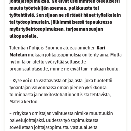
johtajasopimuksia. Ne eivät useimmiten oleellisesti
muuta työntekijän asemaa, palkkausta tai
työtehtäviä. Sen sijaan ne siirtävät hänet työaikalain
tai työsopimuslain, jälkimmäisessä tapauksessa
myös työehtosopimuksen, tarjoaman suojan
ulkopuolelle.
Talentian Pohjois-Suomen alueasiamiehen
Kari
Matelan
mukaan johtajasopimuksia on tehty aina. Mutta
nyt niitä on alettu vyöryttää sellaiselle
organisaatiotasolle, minne ne eivät lain mukaan kuulu.
– Kyse voi olla vastaavasta ohjaajasta, joka huolehtii
työantajan valvonnassa oman pienen yksikkönsä
toiminnasta ja henkilöstöhallinnollisista tehtävistä,
Matela kertoo.
– Yrityksen omistajan vaihtuessa nimike muuttuukin
palvelujohtajaksi. Uudessa työ sopimuksessa
sovelletaan johtajasopimusta. Vastuualue tai