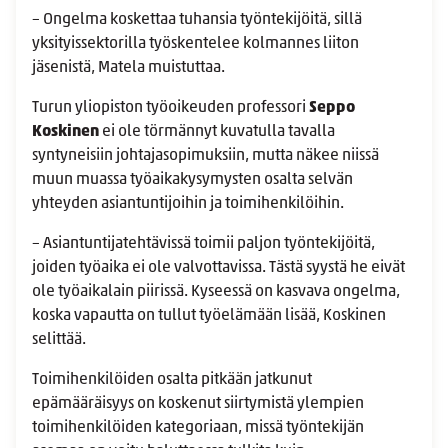
– Ongelma koskettaa tuhansia työntekijöitä, sillä
yksityissektorilla työskentelee kolmannes liiton
jäsenistä, Matela muistuttaa.
Turun yliopiston työoikeuden professori
Seppo
Koskinen
ei ole törmännyt kuvatulla tavalla
syntyneisiin johtajasopimuksiin, mutta näkee niissä
muun muassa työaikakysymysten osalta selvän
yhteyden asiantuntijoihin ja toimihenkilöihin.
– Asiantuntijatehtävissä toimii paljon työntekijöitä,
joiden työaika ei ole valvottavissa. Tästä syystä he eivät
ole työaikalain piirissä. Kyseessä on kasvava ongelma,
koska vapautta on tullut työelämään lisää, Koskinen
selittää.
Toimihenkilöiden osalta pitkään jatkunut
epämääräisyys on koskenut siirtymistä ylempien
toimihenkilöiden kategoriaan, missä työntekijän