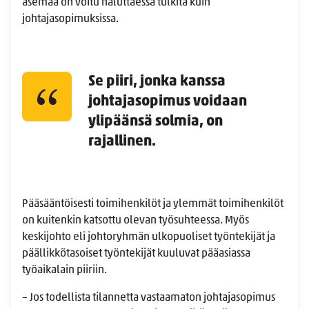
asemaa on voitu haluttaessa tulkita kuin
johtajasopimuksissa.
Se piiri, jonka kanssa
johtajasopimus voidaan
ylipäänsä solmia, on
rajallinen.
Pääsääntöisesti toimihenkilöt ja ylemmät toimihenkilöt
on kuitenkin katsottu olevan työsuhteessa. Myös
keskijohto eli johtoryhmän ulkopuoliset työntekijät ja
päällikkötasoiset työntekijät kuuluvat pääasiassa
työaikalain piiriin.
– Jos todellista tilannetta vastaamaton johtajasopimus