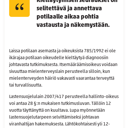
Kieltäytymisen seuraukset on
selitettävä ja annettava
potilaalle aikaa pohtia
vastausta ja näkemystään.
Laissa potilaan asemasta ja oikeuksista 785/1992 ei ole
ikärajaa potilaan oikeudelle kieltäytyä diagnoosiin
johtavasta tutkimuksesta. Itsemääräämisoikeus voidaan
sivuuttaa mielenterveyslain perusteella silloin, kun
mielenterveyden häiriö vakavasti vaarantaa terveyttä
tai turvallisuutta.
Lastensuojelulain 2007/417 perusteella hallinto-oikeus
voi antaa 28 §:n mukaisen tutkimusluvan. Tällöin 12
vuotta täyttänyttä on kuultava. Lupa myönnetään
lastensuojelutarpeen selvittämiseksi johtavan
viranhaltijan hakemuksesta. Lähtökohtaisesti yli 12-