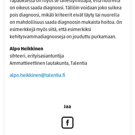
Tapauksessa on myös se lähestymistapa, että nuorella
on oikeus saada diagnoosi. Tällöin voidaan joko sulkea
pois diagnoosi, mikäli kriteerit eivät täyty tai nuorella
on mahdollisuus saada diagnoosin mukaista hoitoa. On
esimerkkejä myös siitä, että esimerkiksi
kehitysvammadiagnooseja on jouduttu purkamaan.
Alpo Heikkinen
sihteeri, erityisasiantuntija
Ammattieettinen lautakunta, Talentia
alpo.heikkinen@talentia.fi
Jaa