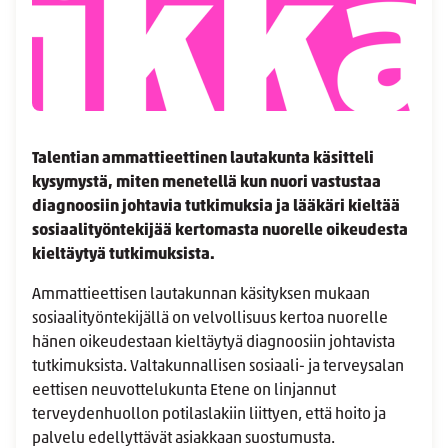
Talentian ammattieettinen lautakunta käsitteli
kysymystä, miten menetellä kun nuori vastustaa
diagnoosiin johtavia tutkimuksia ja lääkäri kieltää
sosiaalityöntekijää kertomasta nuorelle oikeudesta
kieltäytyä tutkimuksista.
Ammattieettisen lautakunnan käsityksen mukaan
sosiaalityöntekijällä on velvollisuus kertoa nuorelle
hänen oikeudestaan kieltäytyä diagnoosiin johtavista
tutkimuksista. Valtakunnallisen sosiaali- ja terveysalan
eettisen neuvottelukunta Etene on linjannut
terveydenhuollon potilaslakiin liittyen, että hoito ja
palvelu edellyttävät asiakkaan suostumusta.