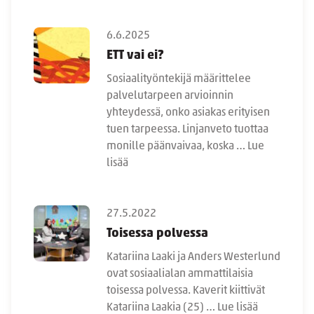
6.6.2025
ETT vai ei?
Sosiaalityöntekijä määrittelee
palvelutarpeen arvioinnin
yhteydessä, onko asiakas erityisen
tuen tarpeessa. Linjanveto tuottaa
monille päänvaivaa, koska …
Lue
lisää
27.5.2022
Toisessa polvessa
Katariina Laaki ja Anders Westerlund
ovat sosiaalialan ammattilaisia
toisessa polvessa. Kaverit kiittivät
Katariina Laakia (25) …
Lue lisää