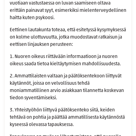
vuotiaan vastustaessa on luvan saamiseen oltava
erittäin painavat syyt, esimerkiksi mielenterveydellinen
haitta kuten psykoosi.
Eettinen lautakunta toteaa, että esitetyssä kysymyksessä
on kolme ulottuvuutta, jotka muodostavat ratkaisun ja
eettisen linjauksen perusteen:
1. Nuoren oikeus riittävään informaatioon ja nuoren
oikeus saada tietoa kieltäytymisen mahdollisuudesta.
2. Ammattilaisten valtaan ja päätöksentekoon liittyvät
käytännöt, joissa on velvollisuus tehdä
moniammatillinen arvio asiakkaan tilannetta koskevan
tiedon syventämiseksi.
3. Yhteistyöhön liittyvä päätöksenteko siitä, keiden
tehtävä on pohtia ja päättää ammatillisesta käytännöstä
kyseessä olevassa tapauksessa.