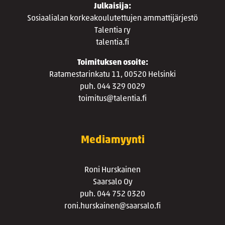
Julkaisija:
Sosiaalialan korkeakoulutettujen ammattijärjestö
Talentia ry
talentia.fi
Toimituksen osoite:
Ratamestarinkatu 11, 00520 Helsinki
puh. 044 329 0029
toimitus@talentia.fi
Mediamyynti
Roni Hurskainen
Saarsalo Oy
puh. 044 752 0320
roni.hurskainen@saarsalo.fi