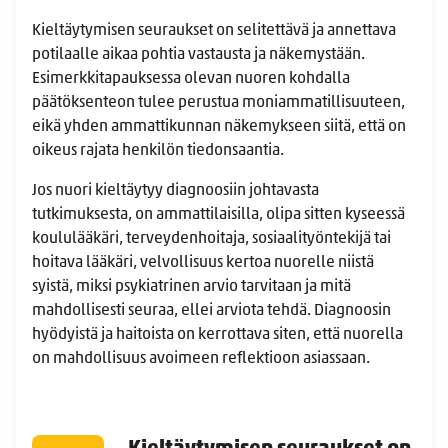
Kieltäytymisen seuraukset on selitettävä ja annettava
potilaalle aikaa pohtia vastausta ja näkemystään.
Esimerkkitapauksessa olevan nuoren kohdalla
päätöksenteon tulee perustua moniammatillisuuteen,
eikä yhden ammattikunnan näkemykseen siitä, että on
oikeus rajata henkilön tiedonsaantia.
Jos nuori kieltäytyy diagnoosiin johtavasta
tutkimuksesta, on ammattilaisilla, olipa sitten kyseessä
koululääkäri, terveydenhoitaja, sosiaalityöntekijä tai
hoitava lääkäri, velvollisuus kertoa nuorelle niistä
syistä, miksi psykiatrinen arvio tarvitaan ja mitä
mahdollisesti seuraa, ellei arviota tehdä. Diagnoosin
hyödyistä ja haitoista on kerrottava siten, että nuorella
on mahdollisuus avoimeen reflektioon asiassaan.