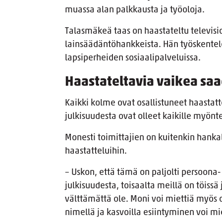
muassa alan palkkausta ja työoloja.
Talasmäkeä taas on haastateltu televisio
lainsäädäntöhankkeista. Hän työskentel
lapsiperheiden sosiaalipalveluissa.
Haastateltavia vaikea sa
Kaikki kolme ovat osallistuneet haastat
julkisuudesta ovat olleet kaikille myönt
Monesti toimittajien on kuitenkin hank
haastatteluihin.
– Uskon, että tämä on paljolti persoona-
julkisuudesta, toisaalta meillä on töissä 
välttämättä ole. Moni voi miettiä myös 
nimellä ja kasvoilla esiintyminen voi mie