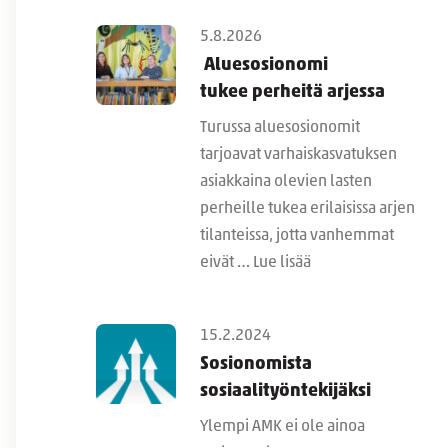
5.8.2026
Aluesosionomi
tukee perheitä arjessa
Turussa aluesosionomit
tarjoavat varhaiskasvatuksen
asiakkaina olevien lasten
perheille tukea erilaisissa arjen
tilanteissa, jotta vanhemmat
eivät …
Lue lisää
15.2.2024
Sosionomista
sosiaalityöntekijäksi
Ylempi AMK ei ole ainoa