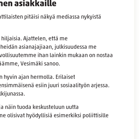
nen asiakkaille
tilaisten pitäisi näkyä mediassa nykyistä
ljaisia. Ajattelen, että me
 heidän asianajajiaan, julkisuudessa me
vollisuutemme ihan lainkin mukaan on nostaa
rmäämme, Vesimäki sanoo.
n hyvin ajan hermolla. Erilaiset
ensimmäisenä esiin juuri sosiaalityön arjessa.
lkijunassa.
 näin tuoda keskusteluun uutta
 olisivat hyödyllisiä esimerkiksi poliittisille