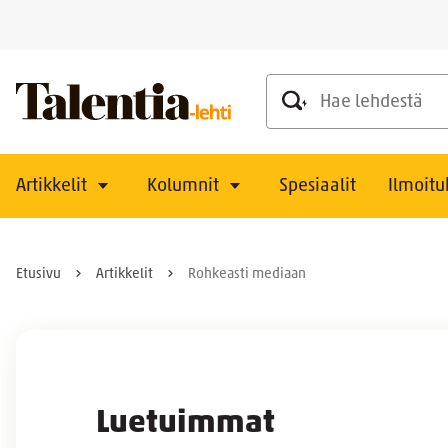
Hae lehdestä
Artikkelit
Kolumnit
Spesiaalit
Ilmoitu
Etusivu
Artikkelit
Rohkeasti mediaan
Luetuimmat