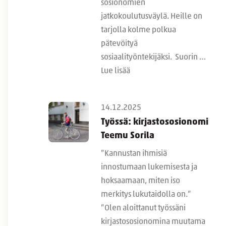
sosionomien
jatkokoulutusväylä. Heille on
tarjolla kolme polkua
pätevöityä
sosiaalityöntekijäksi. Suorin …
Lue lisää
14.12.2025
Työssä: kirjastososionomi
Teemu Sorila
”Kannustan ihmisiä
innostumaan lukemisesta ja
hoksaamaan, miten iso
merkitys lukutaidolla on.”
”Olen aloittanut työssäni
kirjastososionomina muutama