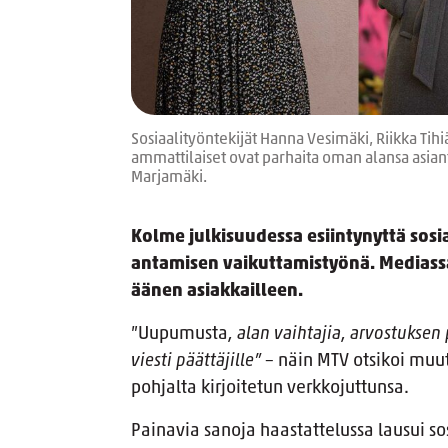
Sosiaalityöntekijät Hanna Vesimäki, Riikka Tihiä
ammattilaiset ovat parhaita oman alansa asiant
Marjamäki.
Kolme julkisuudessa esiintynyttä sosi
antamisen vaikuttamistyönä. Mediassa
äänen asiakkailleen.
”Uupumusta
, alan vaihtajia, arvostuksen
viesti päättäjille”
– näin MTV otsikoi mu
pohjalta kirjoitetun verkkojuttunsa.
Painavia sanoja haastattelussa lausui so