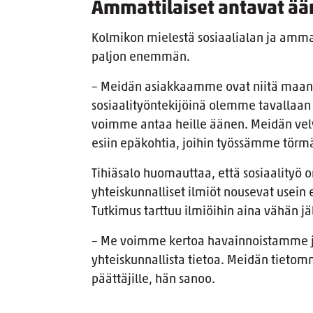
Ammattilaiset antavat ää
Kolmikon mielestä sosiaalialan ja ammat
paljon enemmän.
– Meidän asiakkaamme ovat niitä maan hi
sosiaalityöntekijöinä olemme tavallaan
voimme antaa heille äänen. Meidän vel
esiin epäkohtia, joihin työssämme tö
Tihiäsalo huomauttaa, että sosiaalityö o
yhteiskunnalliset ilmiöt nousevat usein 
Tutkimus tarttuu ilmiöihin aina vähän jä
– Me voimme kertoa havainnoistamme ja
yhteiskunnallista tietoa. Meidän tietomme
päättäjille, hän sanoo.