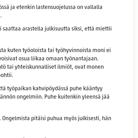
sä ja etenkin lastensuojelussa on vallalla
e.
aattaa arastella julkisuutta siksi, että miettii
ta kuten työoloista tai työhyvinnoista moni ei
voisivat osua liikaa omaan työnantajaan.
tö tai yhteiskunnalliset ilmiöt, ovat monen
ohtii.
ttä työpaikan kahvipöydässä puhe kääntyy
ädännön ongelmiin. Puhe kuitenkin yleensä jää
. Ongelmista pitäisi puhua myös julkisesti, hän