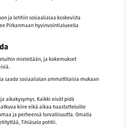
on ja lehtiin sosiaalialaa koskevista
ee Pirkanmaan hyvinvointialueella
ada
teluihin mielellään, ja kokemukset
eisiä.
ala saada sosiaalialan ammattilaisia mukaan
 ja aikakysymys. Kaikki eivät pidä
jatkuva kiire eikä aikaa haastatteluille
omaa ja perheensä turvallisuutta. Omalla
tityttää, Tihiäsalo pohtii.