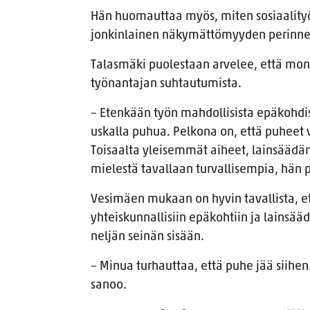
Hän huomauttaa myös, miten sosiaalityös
jonkinlainen näkymättömyyden perinn
Talasmäki puolestaan arvelee, että moni s
työnantajan suhtautumista.
– Etenkään työn mahdollisista epäkohdis
uskalla puhua. Pelkona on, että puheet 
Toisaalta yleisemmät aiheet, lainsäädän
mielestä tavallaan turvallisempia, hän p
Vesimäen mukaan on hyvin tavallista, e
yhteiskunnallisiin epäkohtiin ja lainsä
neljän seinän sisään.
– Minua turhauttaa, että puhe jää siihen
sanoo.