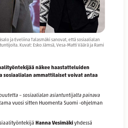
salo ja Eveliina Talasmäki sanovat, että sosiaalialan
untijoita. Kuvat: Esko Jämsä, Vesa-Matti Väärä ja Rami
aalityöntekijää näkee haastatteluiden
 sosiaalialan ammattilaiset voivat antaa
 puutetta – sosiaalialan asiantuntijalta painava
utama vuosi sitten Huomenta Suomi -ohjelman
siaalityöntekijä
Hanna Vesimäki
yhdessä