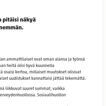
n pitäisi näkyä
enemmän.
ialan ammattilaiset ovat oman alansa ja työnsä
aan heitä olisi hyvä kuunnella
ä osaisi kertoa, millaiset muutokset olisivat
llaiset uudistukset kannattaisi jättää tekemättä.
nä liikkuvat suuret summat, vaikka
erveydenhuollossa. Sosiaalihuollon