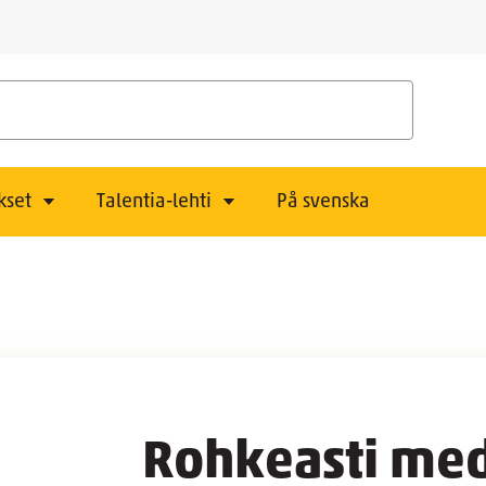
kset
Talentia-lehti
På svenska
Rohkeasti me