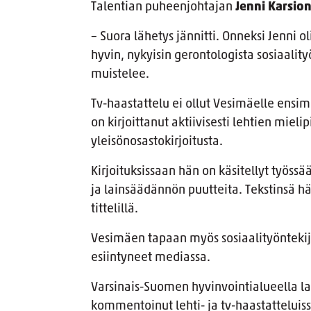
Talentian puheenjohtajan
Jenni Karsio
– Suora lähetys jännitti. Onneksi Jenni o
hyvin, nykyisin gerontologista sosiaalit
muistelee.
Tv-haastattelu ei ollut Vesimäelle ensi
on kirjoittanut aktiivisesti lehtien mieli
yleisönosastokirjoitusta.
Kirjoituksissaan hän on käsitellyt työs
ja lainsäädännön puutteita. Tekstinsä hä
tittelillä.
Vesimäen tapaan myös sosiaalityönteki
esiintyneet mediassa.
Varsinais-Suomen hyvinvointialueella la
kommentoinut lehti- ja tv-haastatteluis