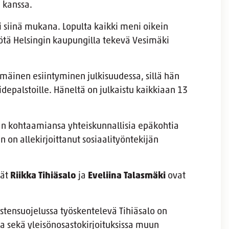
n
kanssa.
li siinä mukana. Lopulta kaikki meni oikein
yötä Helsingin kaupungilla tekevä Vesimäki
mmäinen esiintyminen julkisuudessa, sillä hän
pidepalstoille. Häneltä on julkaistu kaikkiaan 13
sään kohtaamiansa yhteiskunnallisia epäkohtia
n on allekirjoittanut sosiaalityöntekijän
jät
Riikka Tihiäsalo
ja
Eveliina Talasmäki
ovat
stensuojelussa työskentelevä Tihiäsalo on
sa sekä yleisönosastokirjoituksissa muun