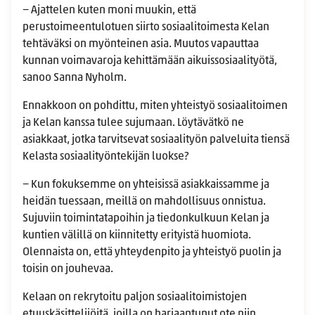
− Ajattelen kuten moni muukin, että
perustoimeentulotuen siirto sosiaalitoimesta Kelan
tehtäväksi on myönteinen asia. Muutos vapauttaa
kunnan voimavaroja kehittämään aikuissosiaalityötä,
sanoo Sanna Nyholm.
Ennakkoon on pohdittu, miten yhteistyö sosiaalitoimen
ja Kelan kanssa tulee sujumaan. Löytävätkö ne
asiakkaat, jotka tarvitsevat sosiaalityön palveluita tiensä
Kelasta sosiaalityöntekijän luokse?
− Kun fokuksemme on yhteisissä asiakkaissamme ja
heidän tuessaan, meillä on mahdollisuus onnistua.
Sujuviin toimintatapoihin ja tiedonkulkuun Kelan ja
kuntien välillä on kiinnitetty erityistä huomiota.
Olennaista on, että yhteydenpito ja yhteistyö puolin ja
toisin on jouhevaa.
Kelaan on rekrytoitu paljon sosiaalitoimistojen
etuuskäsittelijöitä, joilla on harjaantunut ote niin