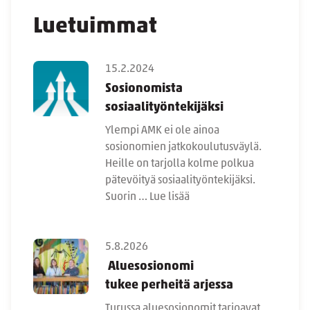
Luetuimmat
15.2.2024
Sosionomista
sosiaalityöntekijäksi
Ylempi AMK ei ole ainoa
sosionomien jatkokoulutusväylä.
Heille on tarjolla kolme polkua
pätevöityä sosiaalityöntekijäksi.
Suorin …
Lue lisää
5.8.2026
Aluesosionomi
tukee perheitä arjessa
Turussa aluesosionomit tarjoavat