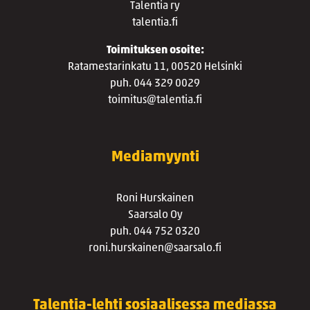
Talentia ry
talentia.fi
Toimituksen osoite:
Ratamestarinkatu 11, 00520 Helsinki
puh. 044 329 0029
toimitus@talentia.fi
Mediamyynti
Roni Hurskainen
Saarsalo Oy
puh. 044 752 0320
roni.hurskainen@saarsalo.fi
Talentia-lehti sosiaalisessa mediassa