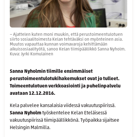
− Ajattelen kuten moni muukin, että perustoimeentulotuen
siirto sosiaalitoimesta Kelan tehtäväksi on myönteinen asia.
Muutos vapauttaa kunnan voimavaroja kehittämään
aikuissosiaalityötä, sanoo Kelan tiimipäällikkö Sanna Nyholm.
Kuva: Jyrki Komulainen
Sanna Nyholmin tiimille ensimmäiset
perustoimeentulotukihakemukset ovat jo tulleet.
Toimeentulotuen verkkoasiointi ja puhelinpalvelu
avataan 12.12.2016.
Kela palvelee kansalaisia viidessä vakuutuspiirissä.
Sanna Nyholm
työskentelee Kelan Eteläisessä
vakuutuspiirissä tiimipäällikkönä. Työpaikka sijaitsee
Helsingin Malmilla.