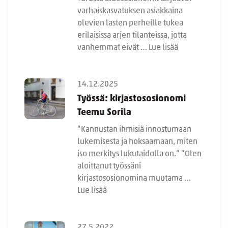
varhaiskasvatuksen asiakkaina
olevien lasten perheille tukea
erilaisissa arjen tilanteissa, jotta
vanhemmat eivät …
Lue lisää
14.12.2025
Työssä: kirjastososionomi
Teemu Sorila
”Kannustan ihmisiä innostumaan
lukemisesta ja hoksaamaan, miten
iso merkitys lukutaidolla on.” ”Olen
aloittanut työssäni
kirjastososionomina muutama …
Lue lisää
27.5.2022