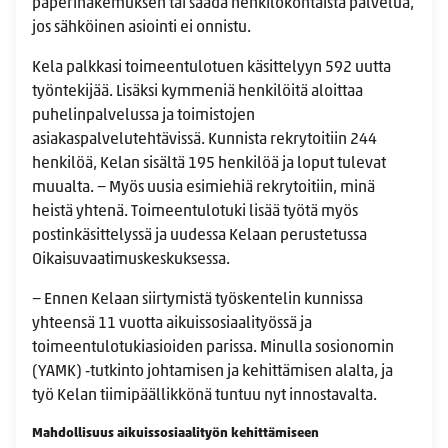
paperihakemuksen tai saada henkilökohtaista palvelua,
jos sähköinen asiointi ei onnistu.
Kela palkkasi toimeentulotuen käsittelyyn 592 uutta
työntekijää. Lisäksi kymmeniä henkilöitä aloittaa
puhelinpalvelussa ja toimistojen
asiakaspalvelutehtävissä. Kunnista rekrytoitiin 244
henkilöä, Kelan sisältä 195 henkilöä ja loput tulevat
muualta. − Myös uusia esimiehiä rekrytoitiin, minä
heistä yhtenä. Toimeentulotuki lisää työtä myös
postinkäsittelyssä ja uudessa Kelaan perustetussa
Oikaisuvaatimuskeskuksessa.
− Ennen Kelaan siirtymistä työskentelin kunnissa
yhteensä 11 vuotta aikuissosiaalityössä ja
toimeentulotukiasioiden parissa. Minulla sosionomin
(YAMK) ‑tutkinto johtamisen ja kehittämisen alalta, ja
työ Kelan tiimipäällikkönä tuntuu nyt innostavalta.
Mahdollisuus aikuissosiaalityön kehittämiseen