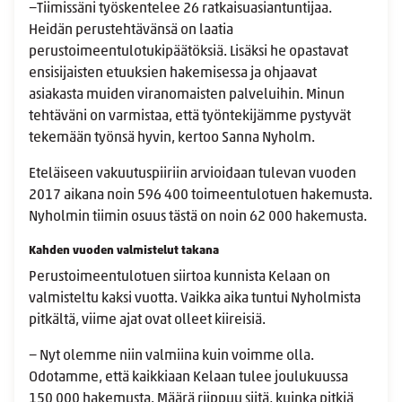
−Tiimissäni työskentelee 26 ratkaisuasiantuntijaa.
Heidän perustehtävänsä on laatia
perustoimeentulotukipäätöksiä. Lisäksi he opastavat
ensisijaisten etuuksien hakemisessa ja ohjaavat
asiakasta muiden viranomaisten palveluihin. Minun
tehtäväni on varmistaa, että työntekijämme pystyvät
tekemään työnsä hyvin, kertoo Sanna Nyholm.
Eteläiseen vakuutuspiiriin arvioidaan tulevan vuoden
2017 aikana noin 596 400 toimeentulotuen hakemusta.
Nyholmin tiimin osuus tästä on noin 62 000 hakemusta.
Kahden vuoden valmistelut takana
Perustoimeentulotuen siirtoa kunnista Kelaan on
valmisteltu kaksi vuotta. Vaikka aika tuntui Nyholmista
pitkältä, viime ajat ovat olleet kiireisiä.
− Nyt olemme niin valmiina kuin voimme olla.
Odotamme, että kaikkiaan Kelaan tulee joulukuussa
150 000 hakemusta. Määrä riippuu siitä, kuinka pitkiä