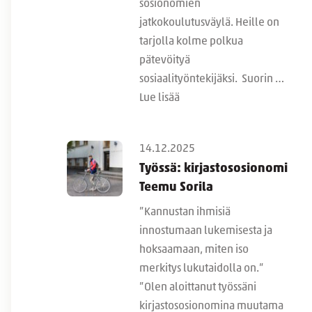
sosionomien
jatkokoulutusväylä. Heille on
tarjolla kolme polkua
pätevöityä
sosiaalityöntekijäksi. Suorin …
Lue lisää
14.12.2025
Työssä: kirjastososionomi
Teemu Sorila
”Kannustan ihmisiä
innostumaan lukemisesta ja
hoksaamaan, miten iso
merkitys lukutaidolla on.”
”Olen aloittanut työssäni
kirjastososionomina muutama