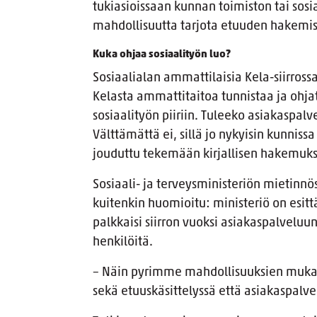
tukiasioissaan kunnan toimiston tai sos
mahdollisuutta tarjota etuuden hakemis
Kuka ohjaa sosiaalityön luo?
Sosiaalialan ammattilaisia Kela-siirross
Kelasta ammattitaitoa tunnistaa ja ohjat
sosiaalityön piiriin. Tuleeko asiakaspa
Välttämättä ei, sillä jo nykyisin kunniss
jouduttu tekemään kirjallisen hakemuks
Sosiaali- ja terveysministeriön mietinnös
kuitenkin huomioitu: ministeriö on esitt
palkkaisi siirron vuoksi asiakaspalvelu
henkilöitä.
– Näin pyrimme mahdollisuuksien mukaa
sekä etuuskäsittelyssä että asiakaspalve