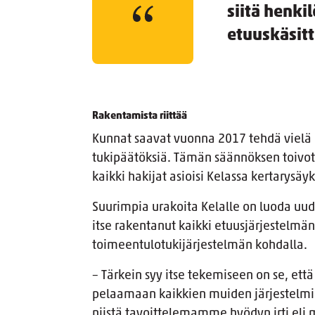
siitä henki
etuuskäsitt
Rakentamista riittää
Kunnat saavat vuonna 2017 tehdä vielä 
tukipäätöksiä. Tämän säännöksen toivota
kaikki hakijat asioisi Kelassa kertarysä
Suurimpia urakoita Kelalle on luoda uud
itse rakentanut kaikki etuusjärjestelmä
toimeentulotukijärjestelmän kohdalla.
– Tärkein syy itse tekemiseen on se, ett
pelaamaan kaikkien muiden järjestelm
niistä tavoittelemamme hyödyn irti eli m