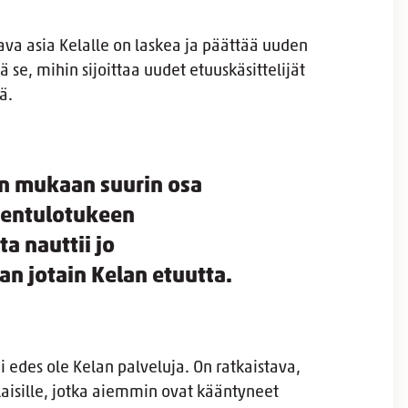
tava asia Kelalle on laskea ja päättää uuden
ä se, mihin sijoittaa uudet etuuskäsittelijät
ä.
n mukaan suurin osa
entulotukeen
ta nauttii jo
n jotain Kelan etuutta.
i edes ole Kelan palveluja. On ratkaistava,
laisille, jotka aiemmin ovat kääntyneet