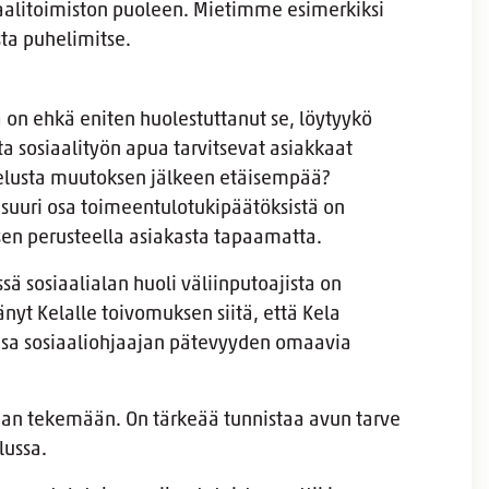
iaalitoimiston puoleen. Mietimme esimerkiksi
ta puhelimitse.
a on ehkä eniten huolestuttanut se, löytyykö
a sosiaalityön apua tarvitsevat asiakkaat
lvelusta muutoksen jälkeen etäisempää?
a suuri osa toimeentulotukipäätöksistä on
en perusteella asiakasta tapaamatta.
sä sosiaalialan huoli väliinputoajista on
änyt Kelalle toivomuksen siitä, että Kela
unsa sosiaaliohjaajan pätevyyden omaavia
n tekemään. On tärkeää tunnistaa avun tarve
lussa.