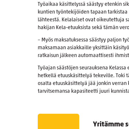
Työaikaa käsittelyssä säästyy etenkin siks
kuntien työntekijöiden tapaan tarkistaa 
lähteestä. Kelalaiset ovat oikeutettuja
hakijan Kela-etuuksista sekä tämän verot
– Myös maksatuksessa säästyy paljon työ
maksamaan asiakkaille yksittäin käsityö
ratkaisun jälkeen automaattisesti ihmiste
Työajan säästöjen seurauksena Kelassa ei 
hetkellä etuuskäsittelyä tekeville. Tok
osalta etuuskäsittelyä jää jonkin verran
tarvitsemansa kapasiteetti juuri kunni
Yritämme s