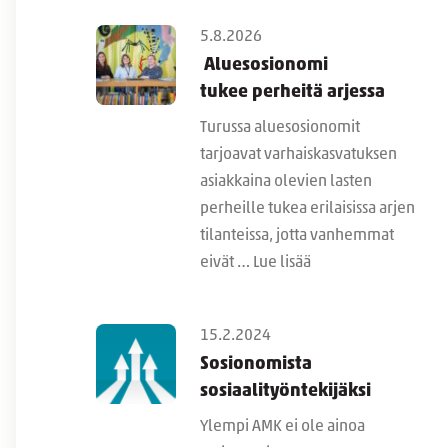
5.8.2026
Aluesosionomi
tukee perheitä arjessa
Turussa aluesosionomit
tarjoavat varhaiskasvatuksen
asiakkaina olevien lasten
perheille tukea erilaisissa arjen
tilanteissa, jotta vanhemmat
eivät …
Lue lisää
15.2.2024
Sosionomista
sosiaalityöntekijäksi
Ylempi AMK ei ole ainoa