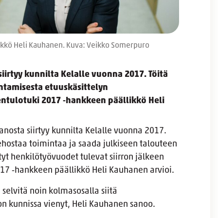
ikkö Heli Kauhanen. Kuva: Veikko Somerpuro
irtyy kunnilta Kelalle vuonna 2017. Töitä
entamisesta etuuskäsittelyn
ntulotuki 2017 ‑hankkeen päällikkö Heli
osta siirtyy kunnilta Kelalle vuonna 2017.
hostaa toimintaa ja saada julkiseen talouteen
tyt henkilötyövuodet tulevat siirron jälkeen
7 ‑hankkeen päällikkö Heli Kauhanen arvioi.
 selvitä noin kolmasosalla siitä
on kunnissa vienyt, Heli Kauhanen sanoo.