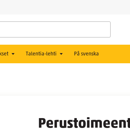
kset
Talentia-lehti
På svenska
Perustoimeentu