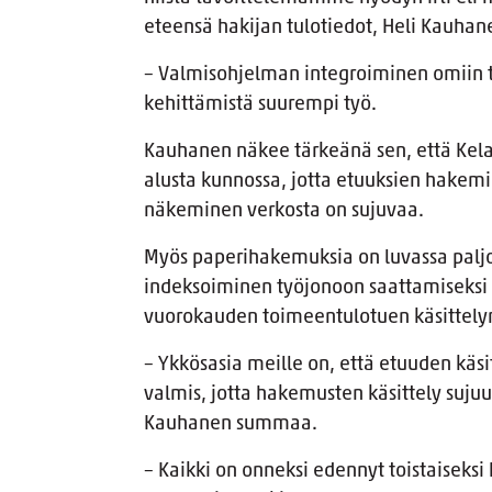
eteensä hakijan tulotiedot, Heli Kauhan
– Valmisohjelman integroiminen omiin t
kehittämistä suurempi työ.
Kauhanen näkee tärkeänä sen, että Kela
alusta kunnossa, jotta etuuksien hakemi
näkeminen verkosta on sujuvaa.
Myös paperihakemuksia on luvassa paljo
indeksoiminen työjonoon saattamiseksi 
vuorokauden toimeentulotuen käsittelyn
– Ykkösasia meille on, että etuuden käs
valmis, jotta hakemusten käsittely sujuu 
Kauhanen summaa.
– Kaikki on onneksi edennyt toistaiseksi 