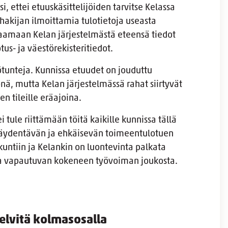
i, ettei etuuskäsittelijöiden tarvitse Kelassa
hakijan ilmoittamia tulotietoja useasta
 saamaan Kelan järjestelmästä eteensä tiedot
us- ja väestörekisteritiedot.
tunteja. Kunnissa etuudet on jouduttu
nä, mutta Kelan järjestelmässä rahat siirtyvät
n tileille eräajoina.
tule riittämään töitä kaikille kunnissa tällä
i täydentävän ja ehkäisevän toimeentulotuen
 kuntiin ja Kelankin on luontevinta palkata
sta vapautuvan kokeneen työvoiman joukosta.
elvitä kolmasosalla