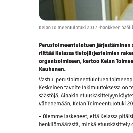
Kelan Toimeentulotuki 2017 -hankkeen pääll
Perustoimeentulotuen järjestäminen si
riittää Kelassa tietojärjestelmien rak
organisoimiseen, kertoo Kelan Toimee
Kauhanen.
Vastuu perustoimeentulotuen toimeenpan
Keskeinen tavoite lakimuutoksessa on te
säästöjä. Ainakin etuuskäsittelyyn käyte
vähenemään, Kelan Toimeentulotuki 201
– Olemme laskeneet, että Kelassa pitäisi
henkilömäärästä, minkä etuuskäsittely 