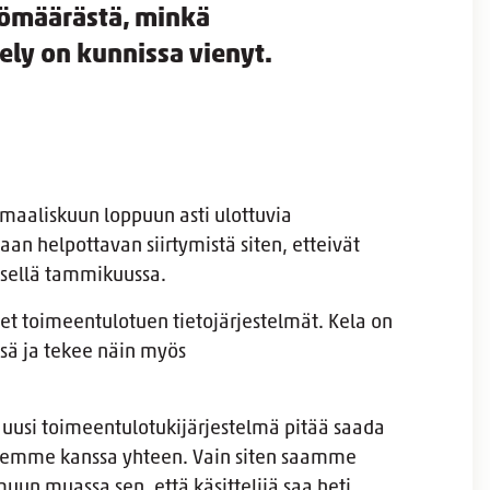
lömäärästä, minkä
ely on kunnissa vienyt.
maaliskuun loppuun asti ulottuvia
an helpottavan siirtymistä siten, etteivät
yksellä tammikuussa.
et toimeentulotuen tietojärjestelmät. Kela on
nsä ja tekee näin myös
ä uusi toimeentulotukijärjestelmä pitää saada
iemme kanssa yhteen. Vain siten saamme
uun muassa sen, että käsittelijä saa heti