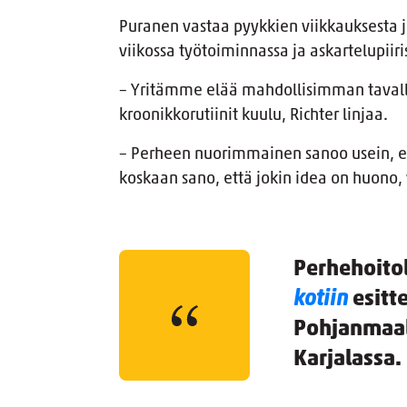
Puranen vastaa pyykkien viikkauksesta ja
viikossa työtoiminnassa ja askartelupiiri
– Yritämme elää mahdollisimman tavall
kroonikkorutiinit kuulu, Richter linjaa.
– Perheen nuorimmainen sanoo usein, et
koskaan sano, että jokin idea on huono,
Perhehoitol
kotiin
esitt
Pohjanmaall
Karjalassa.