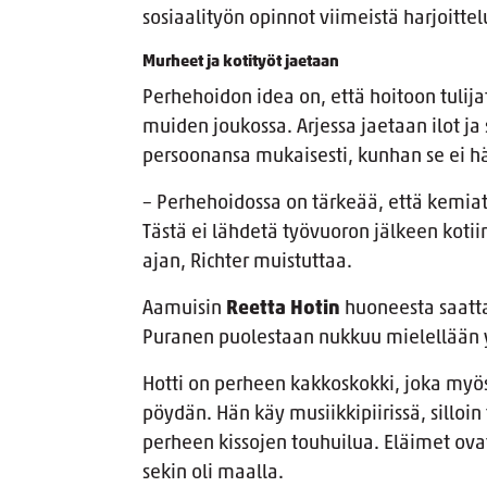
sosiaalityön opinnot viimeistä harjoittel
Murheet ja kotityöt jaetaan
Perhehoidon idea on, että hoitoon tulija
muiden joukossa. Arjessa jaetaan ilot ja 
persoonansa mukaisesti, kunhan se ei hä
– Perhehoidossa on tärkeää, että kemiat 
Tästä ei lähdetä työvuoron jälkeen koti
ajan, Richter muistuttaa.
Aamuisin
Reetta Hotin
huoneesta saatta
Puranen puolestaan nukkuu mielellään 
Hotti on perheen kakkoskokki, joka myös 
pöydän. Hän käy musiikkipiirissä, silloin
perheen kissojen touhuilua. Eläimet ova
sekin oli maalla.