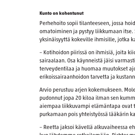
Kunto on kohentunut
Perhehoito sopii tilanteeseen, jossa hoid
omatoiminen ja pystyy liikkumaan itse. S
yksinäisyyttä kokeville ihmisille, jotka 
– Kotihoidon piirissä on ihmisiä, joita k
sairaalaan. Osa käynneistä jäisi varmas
terveydentilaa ja huomaa muutokset ajo
erikoissairaanhoidon tarvetta ja kustannu
Arvio perustuu arjen kokemukseen. Mole
pudonnut jopa 20 kiloa ilman sen kumm
aiempaa liikkuvampi elämäntapa ovat te
purkamaan pois yhteistyössä lääkärin k
– Reetta jaksoi kävellä alkuvaiheessa e