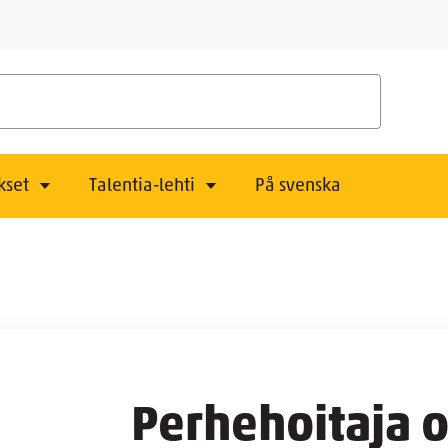
kset
Talentia-lehti
På svenska
Perhehoitaja 