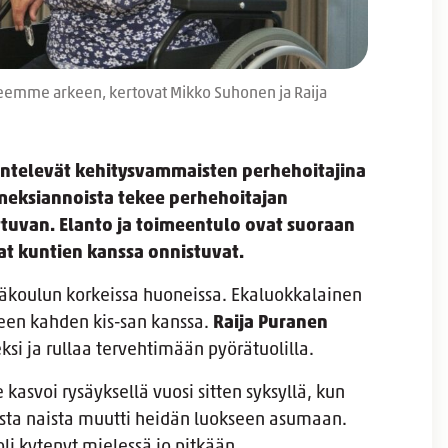
rheemme arkeen, kertovat Mikko Suhonen ja Raija
entelevät kehitysvammaisten perhehoitajina
meksiannoista tekee perhehoitajan
ttuvan. Elanto ja toimeentulo ovat suoraan
siat kuntien kanssa onnistuvat.
yläkoulun korkeissa huoneissa. Ekaluokkalainen
een kahden kis-san kanssa.
Raija Puranen
si ja rullaa tervehtimään pyörätuolilla.
e
kasvoi rysäyksellä vuosi sitten syksyllä, kun
sta naista muutti heidän luokseen asumaan.
li kytenyt mielessä jo pitkään.