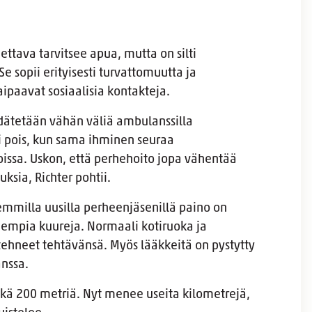
ettava tarvitsee apua, mutta on silti
e sopii erityisesti turvattomuutta ja
kaipaavat sosiaalisia kontakteja.
iidätetään vähän väliä ambulanssilla
ti pois, kun sama ihminen seuraa
issa. Uskon, että perhehoito jopa vähentää
ksia, Richter pohtii.
mmilla uusilla perheenjäsenillä paino on
empia kuureja. Normaali kotiruoka ja
hneet tehtävänsä. Myös lääkkeitä on pystytty
anssa.
hkä 200 metriä. Nyt menee useita kilometrejä,