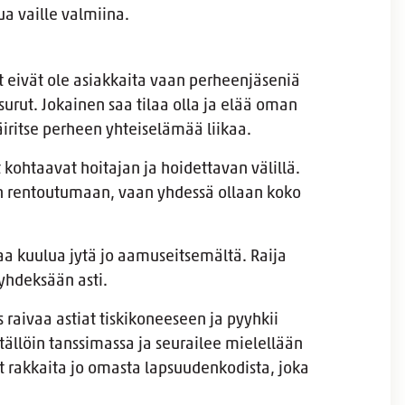
ua vaille valmiina.
t eivät ole asiakkaita vaan perheenjäseniä
surut. Jokainen saa tilaa olla ja elää oman
iritse perheen yhteiselämää liikaa.
kohtaavat hoitajan ja hoidettavan välillä.
in rentoutumaan, vaan yhdessä ollaan koko
a kuulua jytä jo aamuseitsemältä. Raija
yhdeksään asti.
raivaa astiat tiskikoneeseen ja pyyhkii
 tällöin tanssimassa ja seurailee mielellään
t rakkaita jo omasta lapsuudenkodista, joka