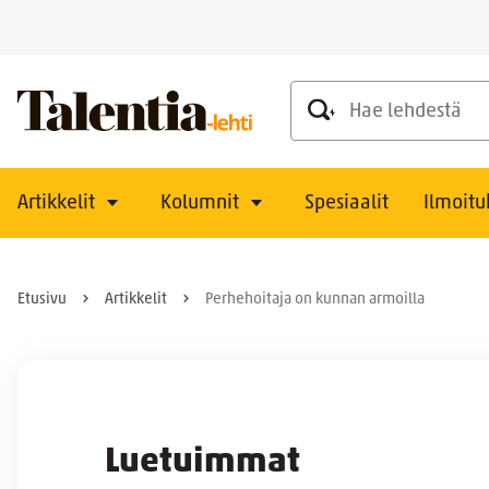
Hae lehdestä
Artikkelit
Kolumnit
Spesiaalit
Ilmoitu
Etusivu
Artikkelit
Perhehoitaja on kunnan armoilla
Luetuimmat