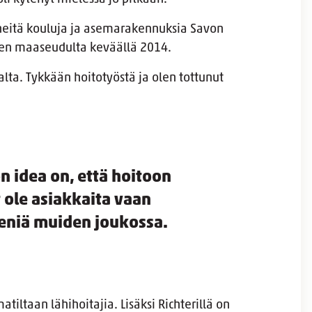
ääneitä kouluja ja asemarakennuksia Savon
äen maaseudulta keväällä 2014.
lta. Tykkään hoitotyöstä ja olen tottunut
 idea on, että hoitoon
t ole asiakkaita vaan
eniä muiden joukossa.
ltaan lähihoitajia. Lisäksi Richterillä on