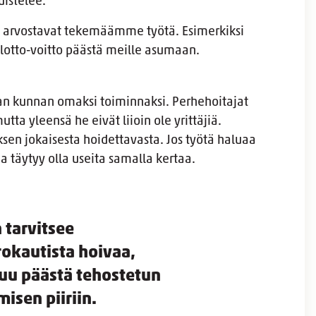
istelee.
et arvostavat tekemäämme työtä. Esimerkiksi
i lotto-voitto päästä meille asumaan.
aan kunnan omaksi toiminnaksi. Perhehoitajat
ta yleensä he eivät liioin ole yrittäjiä.
sen jokaisesta hoidettavasta. Jos työtä haluaa
 täytyy olla useita samalla kertaa.
 tarvitsee
okautista hoivaa,
uu päästä tehostetun
isen piiriin.