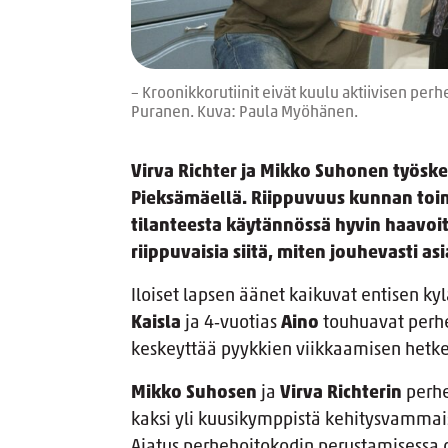
– Kroonikkorutiinit eivät kuulu aktiivisen pe
Puranen. Kuva: Paula Myöhänen.
Virva Richter ja Mikko Suhonen työsk
Pieksämäellä. Riippuvuus kunnan toi
tilanteesta käytännössä hyvin haavoi
riippuvaisia siitä, miten jouhevasti a
Iloiset lapsen äänet kaikuvat entisen k
Kaisla
ja 4‑vuotias
Aino
touhuavat perh
keskeyttää pyykkien viikkaamisen hetkek
Mikko Suhosen
ja
Virva Richterin
perh
kaksi yli kuusikymppistä kehitysvammai
Ajatus perhehoitokodin perustamisessa o