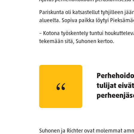
Pariskunta oli katsastellut tyhjilleen j
alueelta. Sopiva paikka löytyi Pieksäm
– Kotona työskentely tuntui houkutteleva
tekemään sitä, Suhonen kertoo.
Perhehoidon
tulijat eivä
perheenjäs
Suhonen ja Richter ovat molemmat ammati