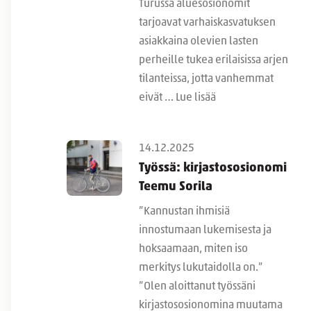
Turussa aluesosionomit
tarjoavat varhaiskasvatuksen
asiakkaina olevien lasten
perheille tukea erilaisissa arjen
tilanteissa, jotta vanhemmat
eivät …
Lue lisää
14.12.2025
Työssä: kirjastososionomi
Teemu Sorila
”Kannustan ihmisiä
innostumaan lukemisesta ja
hoksaamaan, miten iso
merkitys lukutaidolla on.”
”Olen aloittanut työssäni
kirjastososionomina muutama