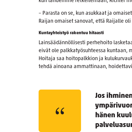
kun lähdemme retkeilemään, Richter mu
– Parasta on se, kun asukkaat ja omais
Raijan omaiset sanovat, että Raijalle ol
Kuntayhteistyö rakentuu hitaasti
Lainsäädännöllisesti perhehoito lasket
eivät ole palkkatyösuhteessa kuntaan, mut
Hoitaja saa hoitopalkkion ja kulukurvauk
tehdä ainoana ammattinaan, hoidettavia
Jos ihminen
ympärivuor
hänen kuul
palveluasum