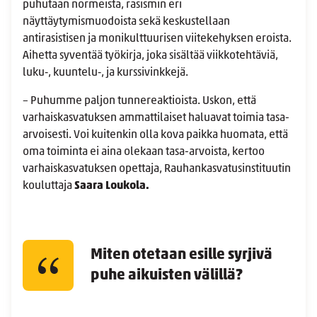
puhutaan normeista, rasismin eri
näyttäytymismuodoista sekä keskustellaan
antirasistisen ja monikulttuurisen viitekehyksen eroista.
Aihetta syventää työkirja, joka sisältää viikkotehtäviä,
luku‑, kuuntelu‑, ja kurssivinkkejä.
– Puhumme paljon tunnereaktioista. Uskon, että
varhaiskasvatuksen ammattilaiset haluavat toimia tasa-
arvoisesti. Voi kuitenkin olla kova paikka huomata, että
oma toiminta ei aina olekaan tasa-arvoista, kertoo
varhaiskasvatuksen opettaja, Rauhankasvatusinstituutin
kouluttaja
Saara Loukola.
Miten otetaan esille syrjivä
puhe aikuisten välillä?