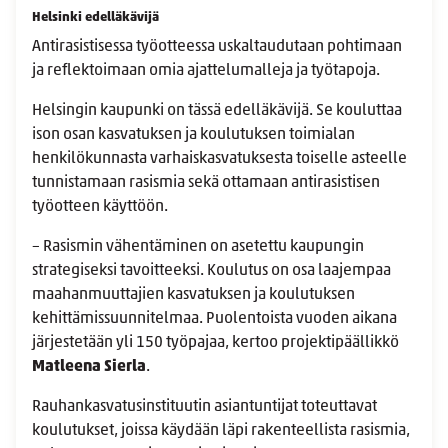
Helsinki edelläkävijä
Antirasistisessa työotteessa uskaltaudutaan pohtimaan
ja reflektoimaan omia ajattelumalleja ja työtapoja.
Helsingin kaupunki on tässä edelläkävijä. Se kouluttaa
ison osan kasvatuksen ja koulutuksen toimialan
henkilökunnasta varhaiskasvatuksesta toiselle asteelle
tunnistamaan rasismia sekä ottamaan antirasistisen
työotteen käyttöön.
– Rasismin vähentäminen on asetettu kaupungin
strategiseksi tavoitteeksi. Koulutus on osa laajempaa
maahanmuuttajien kasvatuksen ja koulutuksen
kehittämissuunnitelmaa. Puolentoista vuoden aikana
järjestetään yli 150 työpajaa, kertoo projektipäällikkö
Matleena Sierla
.
Rauhankasvatusinstituutin asiantuntijat toteuttavat
koulutukset, joissa käydään läpi rakenteellista rasismia,