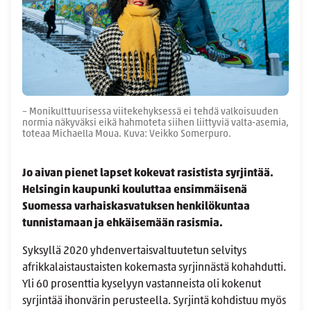
– Monikulttuurisessa viitekehyksessä ei tehdä valkoisuuden
normia näkyväksi eikä hahmoteta siihen liittyviä valta-asemia,
toteaa Michaella Moua. Kuva: Veikko Somerpuro.
Jo aivan pienet lapset kokevat rasistista syrjintää.
Helsingin kaupunki kouluttaa ensimmäisenä
Suomessa varhaiskasvatuksen henkilökuntaa
tunnistamaan ja ehkäisemään rasismia.
Syksyllä 2020 yhdenvertaisvaltuutetun selvitys
afrikkalaistaustaisten kokemasta syrjinnästä kohahdutti.
Yli 60 prosenttia kyselyyn vastanneista oli kokenut
syrjintää ihonvärin perusteella. Syrjintä kohdistuu myös