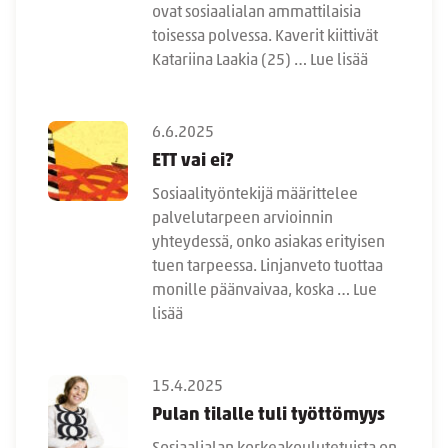
ovat sosiaalialan ammattilaisia
toisessa polvessa. Kaverit kiittivät
Katariina Laakia (25) …
Lue lisää
6.6.2025
ETT vai ei?
Sosiaalityöntekijä määrittelee
palvelutarpeen arvioinnin
yhteydessä, onko asiakas erityisen
tuen tarpeessa. Linjanveto tuottaa
monille päänvaivaa, koska …
Lue
lisää
15.4.2025
Pulan tilalle tuli työttömyys