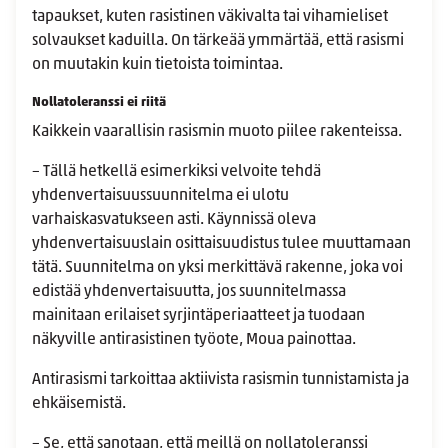
tapaukset, kuten rasistinen väkivalta tai vihamieliset
solvaukset kaduilla. On tärkeää ymmärtää, että rasismi
on muutakin kuin tietoista toimintaa.
Nollatoleranssi ei riitä
Kaikkein vaarallisin rasismin muoto piilee rakenteissa.
– Tällä hetkellä esimerkiksi velvoite tehdä
yhdenvertaisuussuunnitelma ei ulotu
varhaiskasvatukseen asti. Käynnissä oleva
yhdenvertaisuuslain osittaisuudistus tulee muuttamaan
tätä. Suunnitelma on yksi merkittävä rakenne, joka voi
edistää yhdenvertaisuutta, jos suunnitelmassa
mainitaan erilaiset syrjintäperiaatteet ja tuodaan
näkyville antirasistinen työote, Moua painottaa.
Antirasismi tarkoittaa aktiivista rasismin tunnistamista ja
ehkäisemistä.
– Se, että sanotaan, että meillä on nollatoleranssi