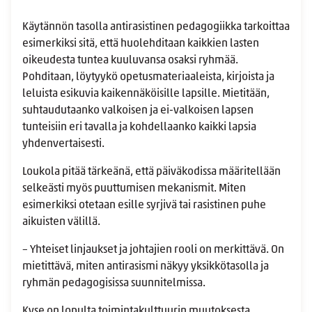
Käytännön tasolla antirasistinen pedagogiikka tarkoittaa
esimerkiksi sitä, että huolehditaan kaikkien lasten
oikeudesta tuntea kuuluvansa osaksi ryhmää.
Pohditaan, löytyykö opetusmateriaaleista, kirjoista ja
leluista esikuvia kaikennäköisille lapsille. Mietitään,
suhtaudutaanko valkoisen ja ei-valkoisen lapsen
tunteisiin eri tavalla ja kohdellaanko kaikki lapsia
yhdenvertaisesti.
Loukola pitää tärkeänä, että päiväkodissa määritellään
selkeästi myös puuttumisen mekanismit. Miten
esimerkiksi otetaan esille syrjivä tai rasistinen puhe
aikuisten välillä.
– Yhteiset linjaukset ja johtajien rooli on merkittävä. On
mietittävä, miten antirasismi näkyy yksikkötasolla ja
ryhmän pedagogisissa suunnitelmissa.
Kyse on lopulta toimintakulttuurin muutoksesta.