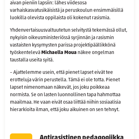
aivan pieniin lapsiin: lähes viidesosa
varhaiskasvatusikäisistä ja peruskoulun ensimmäisillä
luokilla olevista oppilaista oli kokenut rasismia.
Yhdenvertaisuusvaltuutetun selvitystä tekemässä ollut,
nykyisin oikeusministeriössä syrjinnän ja rasismin
vastaisten kysymysten parissa projektipäällikkönä
työskentelevä
Michaella Moua
näkee ongelman
taustalla useita syitä.
– Ajattelemme usein, että pienet lapset eivät tee
erotteluja värin perustella. Tämä ei ole totta. Pienet
lapset nimenomaan näkevät, jos joku poikkeaa
normista. Se on lasten luonnollinen tapa hahmottaa
maailmaa. He vaan eivät osaa liittää niihin sosiaalisia
hierarkioita ilman, että joku aikuinen on sen tehnyt.
Antirasistinen pedagogiikka