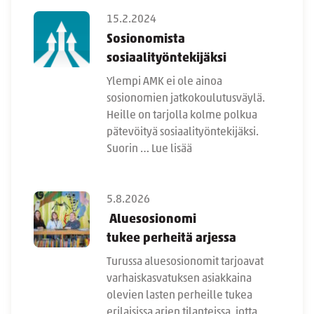
15.2.2024
Sosionomista
sosiaalityöntekijäksi
Ylempi AMK ei ole ainoa
sosionomien jatkokoulutusväylä.
Heille on tarjolla kolme polkua
pätevöityä sosiaalityöntekijäksi.
Suorin …
Lue lisää
5.8.2026
Aluesosionomi
tukee perheitä arjessa
Turussa aluesosionomit tarjoavat
varhaiskasvatuksen asiakkaina
olevien lasten perheille tukea
erilaisissa arjen tilanteissa, jotta