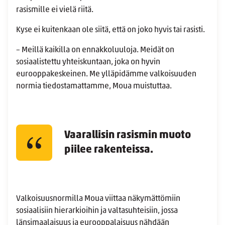
rasismille ei vielä riitä.
Kyse ei kuitenkaan ole siitä, että on joko hyvis tai rasisti.
– Meillä kaikilla on ennakkoluuloja. Meidät on
sosiaalistettu yhteiskuntaan, joka on hyvin
eurooppakeskeinen. Me ylläpidämme valkoisuuden
normia tiedostamattamme, Moua muistuttaa.
Vaarallisin rasismin muoto
piilee rakenteissa.
Valkoisuusnormilla Moua viittaa näkymättömiin
sosiaalisiin hierarkioihin ja valtasuhteisiin, jossa
länsimaalaisuus ja eurooppalaisuus nähdään