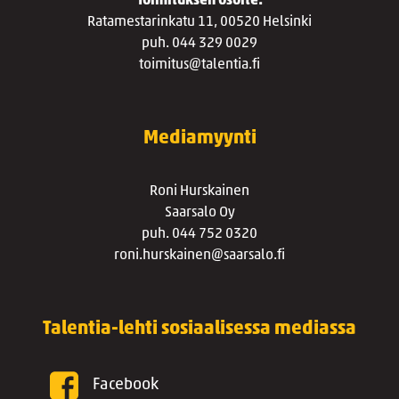
Toimituksen osoite:
Ratamestarinkatu 11, 00520 Helsinki
puh. 044 329 0029
toimitus@talentia.fi
Mediamyynti
Roni Hurskainen
Saarsalo Oy
puh. 044 752 0320
roni.hurskainen@saarsalo.fi
Talentia-lehti sosiaalisessa mediassa
Facebook