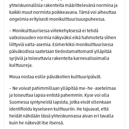
yhteiskunnallisia rakenteita määrittelevänä normina ja
kaikki muut normista poikkeavana. Tämä voi aiheuttaa
ongelmia erityisesti monikulttuurisuuspuheessa.
– Monikulttuurisessa viitekehyksessä ei tehdä
valkoisuuden normia näkyväksi eikä hahmoteta siihen
liittyviä valta-asemia. Esimerkiksi monikulttuurisessa
päiväkodissa saatetaan tiedostamattomasti ylläpitää
syrjiviä ja toiseuttavia rakenteita karnevalisoimalla
kulttuureja.
Moua nostaa esille päiväkotien kulttuuripäivät.
– Ne voivat pahimmillaan ylläpitää me–he ‑asetelmaa
ja toiseuttaa lapsia entistä pahemmin. Kyse voi olla
Suomessa syntyneistä lapsista, jotka eivät ollenkaan
identifioidu kyseiseen kulttuuriin. He tajuavat, että
heidät nähdään tässä yhteiskunnassa aivan eri tavalla
kuin he näkevät itse itsensä.