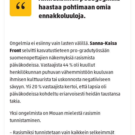
haastaa pohtimaan omia
ennakkoluuloja.
Ongelmia ei esiinny vain lasten välillä.
Sanna-Kaisa
Front
selvitti kasvatustieteen pro-gradutyössään
suomenopettajien näkemyksiä rasismista
päiväkodeissa. Vastaajista 44 % oli kuullut
henkilökunnan puhuvan vähemmistöön kuuluvan
ihmisen kulttuurista tai uskonnosta negatiiviseen
sävyyn. Yli 20 % vastaajista kertoi, että lapsia oli
päiväkodeissa kohdeltu eriarvoisesti heidän taustansa
takia.
Yksi ongelmista on Mouan mielestä rasismin
tunnistaminen.
– Rasismiksi tunnistetaan vain kaikkein selkeimmät