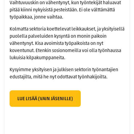
Vaihtuvuuskin on vähentynyt, kun työntekijät haluavat
pitää kiinni nykyisistä pesteistään. Ei ole välttämättä
työpaikkaa, jonne vaihtaa.
Kolmatta sektoria koettelevat leikkaukset, ja yksityisellä
puolella palveluiden kysyntä on monin paikoin
vähentynyt. Kisa avoimista työpaikoista on nyt
koventunut. Etenkin sosionomeilla voi olla työnhaussa
lukuisia kilpakumppaneita.
Kysyimme yksityisen ja julkisen sektorin työnantajien
edustajilta, mitä he nyt odottavat työnhakijoilta.
LUE LISÄÄ (VAIN JÄSENILLE)