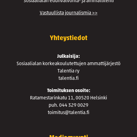
Sosiaalialan edunvalvonta- ja ammattilehti
Vastuullista journalismia >>
Yhteystiedot
Julkaisija:
Sosiaalialan korkeakoulutettujen ammattijärjestö
Talentia ry
talentia.fi
Toimituksen osoite:
Ratamestarinkatu 11, 00520 Helsinki
puh. 044 329 0029
toimitus@talentia.fi