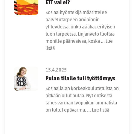
ETT vai ei?
Sosiaalityöntekijä määrittelee
palvelutarpeen arvioinnin
yhteydessä, onko asiakas erityisen
tuen tarpeessa. Linjanveto tuottaa
monille päänvaivaa, koska …
Lue
lisää
15.4.2025
Pulan tilalle tuli työttömyys
Sosiaalialan korkeakoulutetuista on
pitkään ollut pulaa. Nyt entisestä
lähes varman työpaikan ammatista
on tullut epävarma, …
Lue lisää