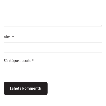
Nimi
*
Sähköpostiosoite
*